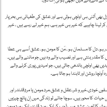
انےبانے میں اُلجھی ہو ئی اِک ڈور۔
 بھی اُتنی ہی اونچی ہوتی ہے اور عشق کی طغیانی ہی بحر پار
ر لینا چاہیے کہ خیر ہی خیر ہے، ہم خیر لے رہے ہیں ، خیر
ہو، دل کا مسلمان ہو ، مَن کا مومن ہو، عشق اُسے ہی عطا
 کا مقدر بنتی ہے اور نصیب والے وہ ہیں جو ماننے والے ہیں۔
یں بھی اونچی باندھی جاتی ہیں، جو امیدیں پوری کرنے والے
اُونچا،روشن اور تابندا ہو جاتا ہے۔
فوں خودی،خیر و شر،عقل و عشق،مرد ِمومن یا مردِقلندر اور
 حیات کا محور ہیں۔ سوچا جائے ٹو زندگی میں اِن پانچ چیزوں
شر کا تعین عشق میں ڈوب کر ایک مرد ِقلندر ایک مردِمومن