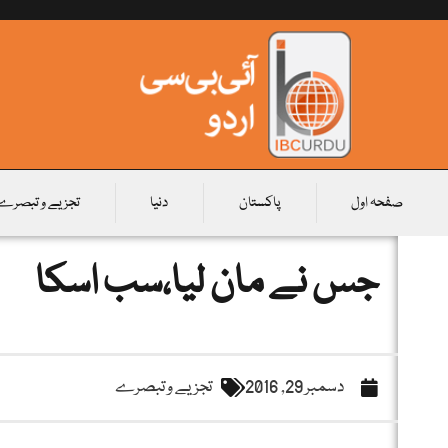
صفحہ اول
پاکستان
دنیا
تجزیے و تبصرے
جس نے مان لیا،سب اسکا
دسمبر 29, 2016
تجزیے و تبصرے