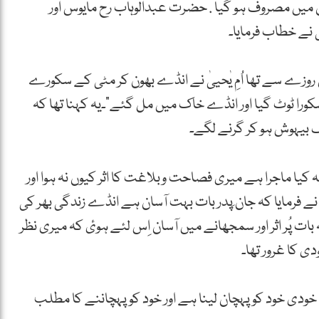
باتوں میں مصروف ہو گیا . حضرت عبدالوہاب رح مایوس اور
ی نے خطاب فرمایا۔
روزے سے تھا اُمِ یٰحییٰ نے انڈے بھون کر مٹی کے سکورے
 سکورا ٹوٹ گیا اور انڈے خاک میں مل گئے”۔یہ کہنا تھا کہ
بیہوش ہو کر گرنے لگے۔
کیا ماجرا ہے میری فصاحت وبلاغت کا اثر کیوں نہ ہوا اور
 فرمایا کہ جان ِپدر بات بہت آسان ہے انڈے زندگی بھر کی
ت پُر اثر اور سمجھانے میں آسان اِس لئے ہوئ کہ میری نظر
ی کا غرور تھا۔
ودی خود کو پہچان لینا ہے اور خود کو پہچاننے کا مطلب