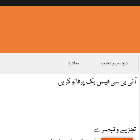
دلچسپ و عجیب
معاشرہ
آئی بی سی فیس بک پرفالو کریں
تجزیے و تبصرے