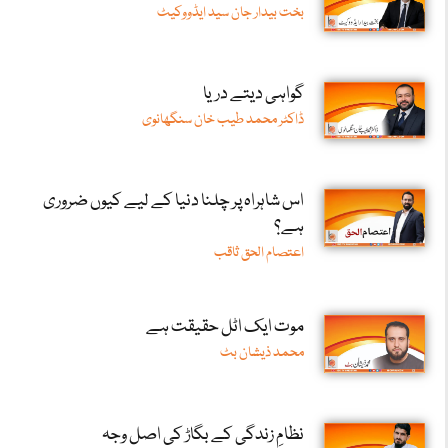
بخت بیدار جان سید ایڈووکیٹ
گواہی دیتے دریا
ڈاکٹر محمد طیب خان سنگھانوی
اس شاہراہ پر چلنا دنیا کے لیے کیوں ضروری
ہے؟
اعتصام الحق ثاقب
موت ایک اٹل حقیقت ہے
محمد ذیشان بٹ
نظامِ زندگی کے بگاڑ کی اصل وجہ