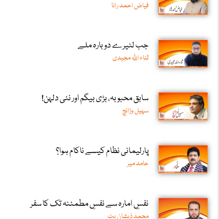
فیاض احمد رانا
جب لٹیرے دوبارہ ملے
ثناء اللّٰہ مجیدی
سابق محبوبہ، بڑی بیگم اور نئی دلہن!
سہیل وڑائچ
پارلیمانی نظام کیسے ناکام ہوا؟
حامد میر
نفسِ امارہ سے نفسِ مطمئنہ تک کا سفر
محمد ذیشان بٹ