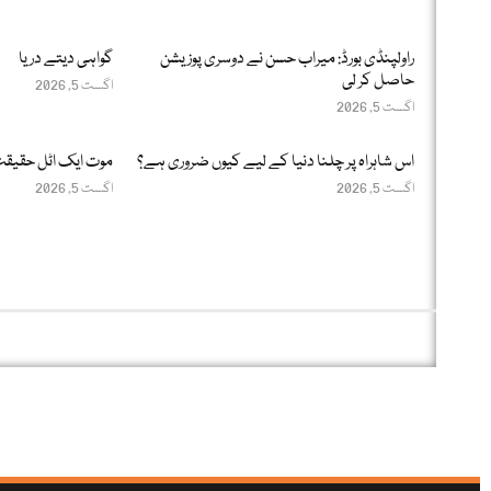
راولپنڈی بورڈ: میراب حسن نے دوسری پوزیشن
گواہی دیتے دریا
حاصل کر لی
اگست 5, 2026
اگست 5, 2026
اس شاہراہ پر چلنا دنیا کے لیے کیوں ضروری ہے؟
موت ایک اٹل حقیق
اگست 5, 2026
اگست 5, 2026