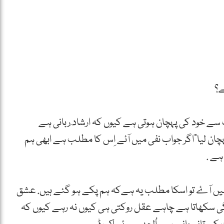
ے؟
سے خود کی پہچان ہوتی ہے کیوں کہ ارشاد ِربانی ہے
ہچان لیا”اگر جواب نفی میں آئے اِس کا مطلب ہے ابھی ہم
ے .
 میں آۓ تو اسکا مطلب یہ ہےکہ ہم پکے ہو گئے ہیں. عشق
ی سکھاتا ہے چاہے عقل روکتی ہی کیوں نہ رہے کیوں کہ