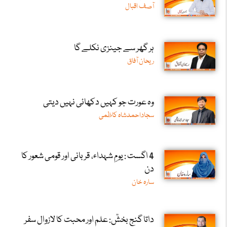
آصف اقبال
ہر گھر سے جینزی نکلے گا
ریحان آفاق
وہ عورت جو کہیں دکھائی نہیں دیتی
سجاداحمدشاہ کاظمی
4 اگست : یومِ شہداء، قربانی اور قومی شعور کا
دن
سارہ خان
داتا گنج بخشؒ: علم اور محبت کا لازوال سفر