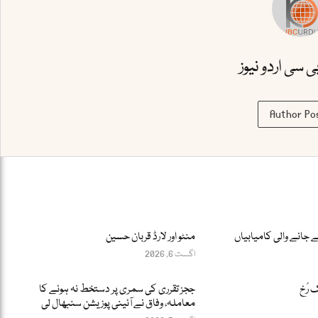
بی سی اردو نیوز
Author Po
 جانے والی کامیابیاں
منٹو اور لارڈ قربان حسین
اگست 6, 2026
 رُخ
ججز تقرری کی سمری پر دستخط نہ ہونے کا
معاملہ، وفاق نے آئینی پوزیشن سنبھال لی