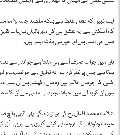
عشق عمل کے میدان کا کھلاڑی ہے اورعقل مصلحت کے ت
ایسا نہیں کہ عقل غلط ہے بلکہ مقصد جتنا بڑا ہو منزل
کروا سکتی ہے. یہ عشق ہی کی مہربانیاں ہیں۔اب یقین ک
میں جی رہے ہیں اور خیر ہی بانٹ رہے ہیں۔
ہاں میں جواب صرف اُسے ہی ملتا ہے جو اندر سے قلندر 
ہوتا ہے جس پر نظرِکرم ہو ، یہ توفیق ہے جو نصیب والوں
کیوں کہ جو مان جاتے ہیں وہ مان رکھتے ہیں اُن سے امید
ہوں اُن کو بدلے میں حیات ِجاودانی ملتی ہے اُن کا ستارہ 
علامہ محمد اقبال رح کی پوری زندگی بھی انھی پانچ فلس
حیات ِجاودانی کی ترجمانی کرتے گزری ہے اور یہی اُن کی
کے سوا اور کچھ ہے بھی نہیں خودی کے ادراک سے خیرو