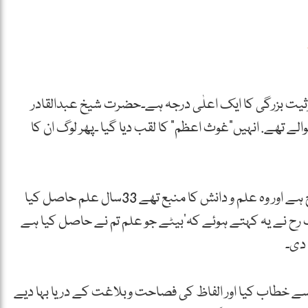
ثیت بزرگی کا ایک اعلٰی درجہ ہے۔حضرت شیخ عبدالقادر
لے تھے. انہیں”غوث اعظم” کا لقب دیا گیا ۔پھر لوگ ان کا
آپ رح سرکار کے ایک فرزند کا نام حضرت عبدالوہاب رح ہے اور وہ علم و دانش کا منبع تھے 33سال علم حاصل کیا
ح نے یہ کہتے ہوئے کہ’بیٹے جو علم تم نے حاصل کیا ہے
 دی۔
ے خطاب کیا اور الفاظ کی فصاحت وبلاغت کے دریا بہا دیے