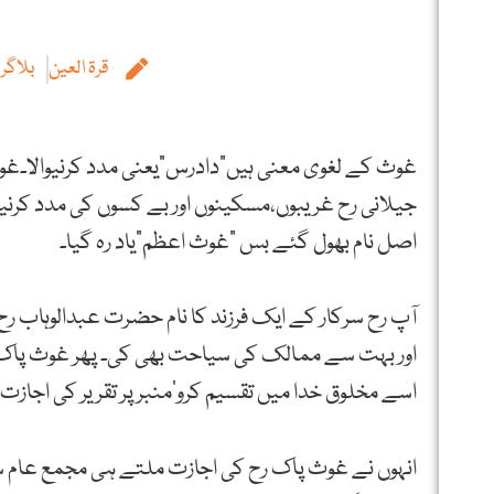
قرۃ العین
بلاگر
غوث کے لغوی معنی ہیں”دادرس”یعنی مدد کرنیوالا۔غو
جیلانی رح غریبوں،مسکینوں اور بے کسوں کی مدد کرنیوا
اصل نام بھول گئے بس ”غوث اعظم”یاد رہ گیا۔
اور بہت سے ممالک کی سیاحت بھی کی۔ پھر غوث پاک ر
اسے مخلوق خدا میں تقسیم کرو’منبر پر تقریر کی اجازت
انہوں نے غوث پاک رح کی اجازت ملتے ہی مجمع عام س