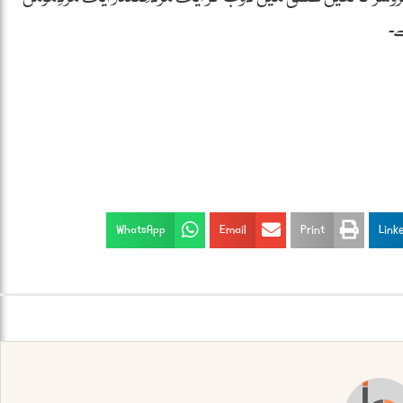
ے۔
WhatsApp
Email
Print
Link