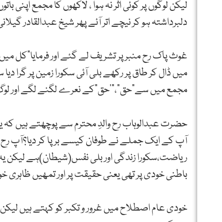
لیکن لوگوں پر کوئی اثر نہ ہوا ، لاکھوں کا مجمع اپنی 
دلبرداشتہ ہو کر نیچے اتر آئے پھر شیخ عبدالقادر گیلان
غوث پاک رح منبر پر تشریف لے گئے اور فرمایا”کل میں 
میں ڈال کر طاق پر رکھے بلی آئی سکورا زمین پر گرا دیا
مجمع میں سے”حق”،”‘حق”کے نعرے لگنے لگے اور لوگ 
حضرت عبدالوہاب رح والدِ محترم سے پوچھتے ہیں کہ یہ 
آپ کے ایک جملے نے طوفان کیسے برپا کر دیا؟آپ رح نے
ریاضت،سکورا زندگی اور بلی نفس(شیطان)ہے لیکن یہ با
باطنی خودی پر تھی یعنی حقیقت پر اور تمھیں ظاہری خود
خودی عام اصطلاح میں غرور و تکبر کو کہتے ہیں لیکن خ