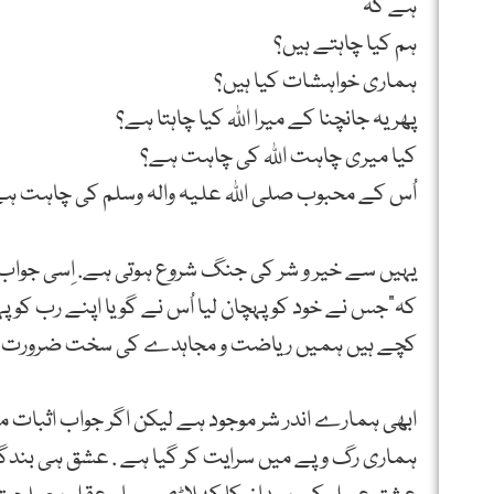
ہے کہ
ہم کیا چاہتے ہیں؟
ہماری خواہشات کیا ہیں؟
پھر یہ جانچنا کے میرا اللہ کیا چاہتا ہے؟
کیا میری چاہت اللہ کی چاہت ہے؟
اُس کے محبوب صلی اللہ علیہ والہ وسلم کی چاہت ہ
یہیں سے خیر و شر کی جنگ شروع ہوتی ہے. اِسی جواب 
کہ”جس نے خود کو پہچان لیا اُس نے گویا اپنے رب کو پ
کچے ہیں ہمیں ریاضت و مجاہدے کی سخت ضرورت ہ
ابھی ہمارے اندر شر موجود ہے لیکن اگر جواب اثبات
ہماری رگ و پے میں سرایت کر گیا ہے . عشق ہی بندگ