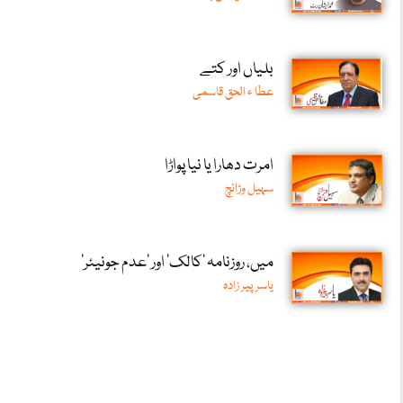
بلیاں اور کتے
عطا ء الحق قاسمی
امرت دھارا یا نیا پواڑا
سہیل وڑائچ
میں، روزنامہ ’کالک‘ اور ’عدم جونیئر‘
یاسر پیر زادہ