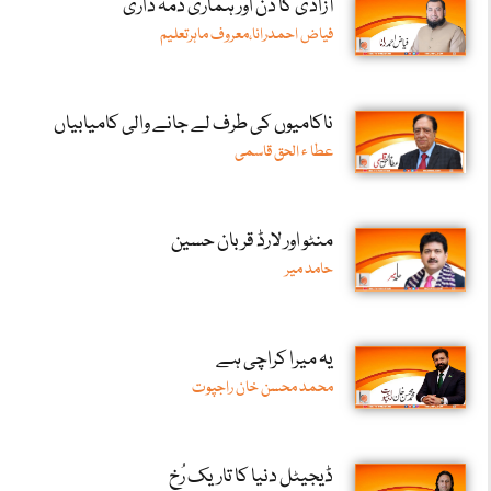
آزادی کا دن اور ہماری ذمہ داری
فیاض احمدرانا،معروف ماہرتعلیم
ناکامیوں کی طرف لے جانے والی کامیابیاں
عطا ء الحق قاسمی
منٹو اور لارڈ قربان حسین
حامد میر
یہ میرا کراچی ہے
محمد محسن خان راجپوت
ڈیجیٹل دنیا کا تاریک رُخ