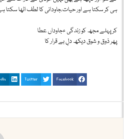
ہی کر سکتا ہے اور حیات ِجاودانی کا لطف اٹھا سکتا ہ
کر پہلے مجھ کو زندگی ءجاوداں عطا
پھر ذوق و شوق دیکھ دلِ بے قرار کا
edIn
Twitter
Facebook