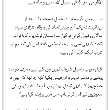
الاقوامی امور کا فی سبیل اللہ ماہر ہو جاتا ہے۔
ایسے میں اگر ہمارے جنرل صاحب نے بعد از
ریٹائرمنٹ ایک آرم چیئر اتحاد کی باوقار اعزازی سپاہ
سالاری قبول کر لی تو کون سا آسمان ٹوٹ پڑا۔ کرنا تو اس
اتحاد کو بھی وہی ہے جو اسلامی کانفرنس کی تنظیم اور
عرب لیگ کرتی آئی ہے۔
کیا یہ وہی راحیل شریف نہیں جن کے لیے صرف دو ماہ
پہلے ہر دوسرا ٹویٹریا اور فیس بکیا کہہ رہا تھا کہ ابھی نہ
جاؤ چھوڑ کے ابھی تو دل بھرا نہیں۔ آپ نے قدر نہیں کی
سعودیوں نے قدر کر لی۔اب اس میں پرابلم کیا ہے؟