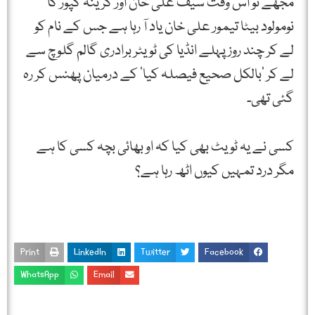
مجھے تو اس وقت سیف علی خان اور کرینہ کپور کا
نومولود بیٹا تیمور علی خان یاد آ رہا ہے جس کے نام کو
لے کر چند روز پہلے انڈیا کی ٹویٹر برادری گالم گلوچ سے
لے کر ‘بالکل صحیع فیصلہ کیا’ کے درمیان پھنس کر رہ
گئی تھی۔
کسی نے یہ ٹویٹ بھی کیا کہ او بھائی بچہ کسی کا ہے
مگر درد تمہیں کیوں اٹھ رہا ہے؟
Print
LinkedIn
Twitter
Facebook
WhatsApp
Email