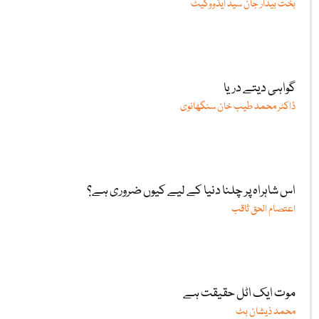
بخت بیدار جان سید ایڈووکیٹ
گواہی دیتے دریا
ڈاکٹر محمد طیب خان سنگھانوی
اس شاہراہ پر چلنا دنیا کے لیے کیوں ضروری ہے؟
اعتصام الحق ثاقب
موت ایک اٹل حقیقت ہے
محمد ذیشان بٹ