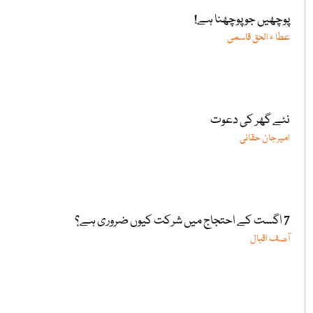
پوچھیں جو پوچھنا ہے!
عطا ء الحق قاسمی
نئے گھر کی دعوت
امیرجان حقانی
7 اگست کے احتجاج میں شرکت کیوں ضروری ہے؟
آصف اقبال