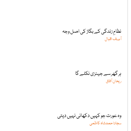
نظامِ زندگی کے بگاڑ کی اصل وجہ
آصف اقبال
ہر گھر سے جینزی نکلے گا
ریحان آفاق
وہ عورت جو کہیں دکھائی نہیں دیتی
سجاداحمدشاہ کاظمی