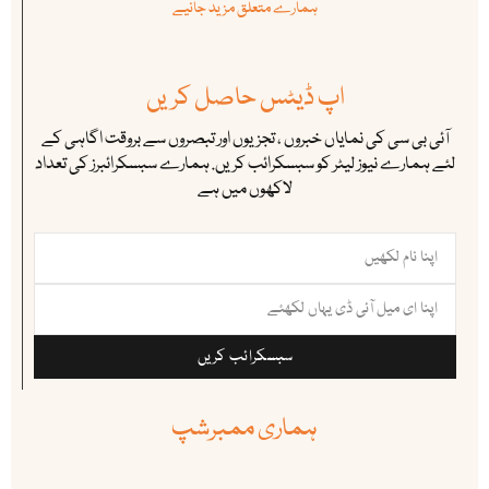
ہمارے متعلق مزید جانیے
اپ ڈیٹس حاصل کریں
آئی بی سی کی نمایاں خبروں ، تجزیوں اور تبصروں سے بروقت اگاہی کے
لئے ہمارے نیوز لیٹر کو سبسکرائب کریں. ہمارے سبسکرائبرز کی تعداد
لاکھوں میں ہے
سبسکرائب کریں
ہماری ممبرشپ