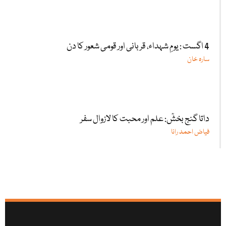
4 اگست : یومِ شہداء، قربانی اور قومی شعور کا دن
سارہ خان
داتا گنج بخشؒ: علم اور محبت کا لازوال سفر
فیاض احمد رانا