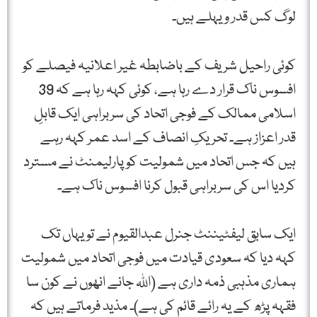
لوگ کس قدر ویہلے ہیں۔
کوئی راحیل شریف کے باضابطہ غیر اعلانیہ فیصلے کو
افسوس ناک قرار دے رہا ہے، کوئی کہہ رہا ہے کہ 39
اسلامی ممالک کے فوجی اتحاد کی سربراہی ایک قابلِ
قدر اعزاز ہے۔ تحریکِ انصاف کے اسد عمر کہہ رہے
ہیں کہ جس اتحاد میں شمولیت کو پارلیمنٹ نے مسترد
کردیا اس کی سربراہی قبول کرنا افسوس ناک ہے۔
ایک سابق لیفٹیننٹ جنرل عبدالقیوم نے تو یہاں تک
کہہ دیا کہ سعودی قیادت میں فوجی اتحاد میں شمولیت
ہماری مذہبی ذمہ داری ہے (اللہ جانے انھوں نے کون سا
فقہہ پڑھ کے یہ رائے قائم کی ہے)۔ مذید فرماتے ہیں کہ