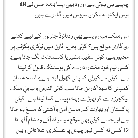
چاہیے ہی ہوتی ہے اور وہ بھی ایسا بندہ جس نے 40
برس ایکٹو عسکری سروس میں گذارے ہوں۔
اس ملک میں ویسے بھی ریٹائرڈ جنرلوں کے لیے کتنے
روزگاری مواقع ہیں؟ کوئی بحریہ ٹاؤن میں نوکری پکڑنے پر
مجبور ہے، کوئی سفیر، مشیر یا کنسلٹنٹ لگ جاتا ہے یا
کسی نیم خود مختار ادارے کی پوسٹنگ قبول کر لیتا
ہے۔ کوئی سیکورٹی کمپنی کھول لیتا ہے یا اسلحہ ساز
کمپنی کا سوداکار بن جاتا ہے۔ کوئی اندرون و بیرونِ ملک
لیکچرز دے کر تھوڑے بہت پیسے کما لیتا ہے۔ کوئی
پاکستان اور بھارت کے مابین امن و آشتی کا مبلغ ہو جاتا
ہے اور جسے کوئی بھی موقع میسر نہ آئے وہ شام آٹھ تا
12 کسی نہ کسی نیوز چینل پر عسکری، علاقائی و بین