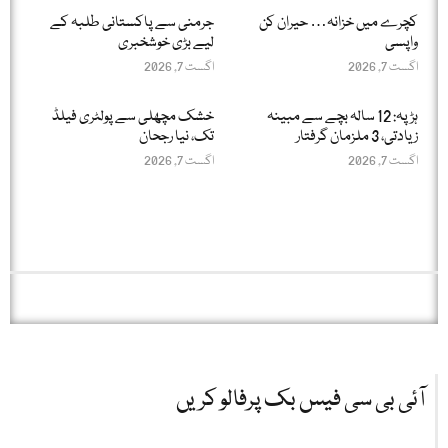
کچرے میں خزانہ… حیران کن
جرمنی سے پاکستانی طلبہ کے
واپسی
لیے بڑی خوشخبری
اگست 7, 2026
اگست 7, 2026
ہڑپہ: 12 سالہ بچے سے مبینہ
خشک مچھلی سے پولٹری فیلڈ
زیادتی، 3 ملزمان گرفتار
تک، نیا رجحان
اگست 7, 2026
اگست 7, 2026
آئی بی سی فیس بک پرفالو کریں