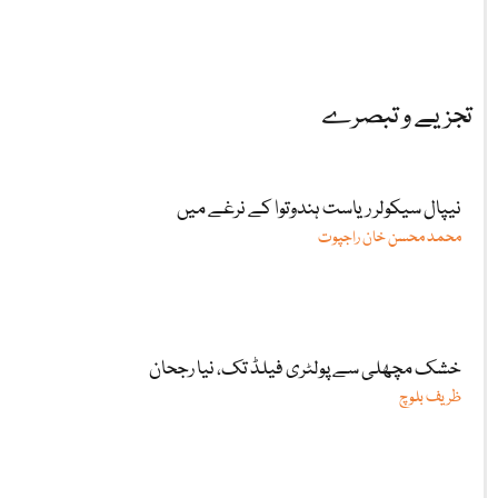
تجزیے و تبصرے
نیپال سیکولر ریاست ہندوتوا کے نرغے میں
محمد محسن خان راجپوت
خشک مچھلی سے پولٹری فیلڈ تک، نیا رجحان
ظریف بلوچ