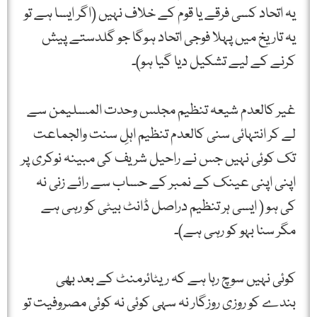
یہ اتحاد کسی فرقے یا قوم کے خلاف نہیں (اگر ایسا ہے تو
یہ تاریخ میں پہلا فوجی اتحاد ہوگا جو گلدستے پیش
کرنے کے لیے تشکیل دیا گیا ہو)۔
غیر کالعدم شیعہ تنظیم مجلس وحدت المسلیمن سے
لے کر انتہائی سنی کالعدم تنظیم اہلِ سنت والجماعت
تک کوئی نہیں جس نے راحیل شریف کی مبینہ نوکری پر
اپنی اپنی عینک کے نمبر کے حساب سے رائے زنی نہ
کی ہو ( ایسی ہر تنظیم دراصل ڈانٹ بیٹی کو رہی ہے
مگر سنا بہو کو رہی ہے)۔
کوئی نہیں سوچ رہا ہے کہ ریٹائرمنٹ کے بعد بھی
بندے کو روزی روزگار نہ سہی کوئی نہ کوئی مصروفیت تو