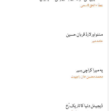
عطا ء الحق قاسمی
منٹو اور لارڈ قربان حسین
حامد میر
یہ میرا کراچی ہے
محمد محسن خان راجپوت
ڈیجیٹل دنیا کا تاریک رُخ