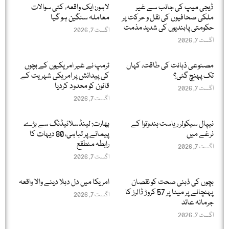
ڈیجی میپ کی جانب سے غیر
لاہور: ایک واقعہ، کئی سوالات
ملکی صحافیوں کی نقل و حرکت پر
معاملہ سنگین ہو گیا
حکومتی پابندیوں کی شدید مذمت
اگست 7, 2026
اگست 7, 2026
مصنوعی ذہانت کی طاقت، کہاں
ٹرمپ نے غیر امریکیوں کے بچوں
تک پہنچ گئی؟
کی پیدائش پر امریکی شہریت کے
قانون کو محدود کردیا
اگست 7, 2026
اگست 7, 2026
نیپال سیکولر ریاست ہندوتوا کے
بھارت: لینڈسلائیڈنگ سے بڑے
نرغے میں
پیمانے پر تباہی، 80 دیہات کا
رابطہ منطقع
اگست 7, 2026
اگست 7, 2026
بچوں کی ذہنی صحت کو نقصان
امریکا میں دل دہلا دینے والا واقعہ
پہنچانے پر میٹا پر 57 کروڑ ڈالرز کا
اگست 7, 2026
جرمانہ عائد
اگست 7, 2026