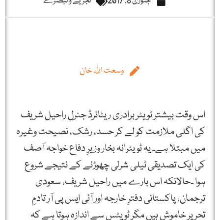
جنوری 8, 2017
تجزیے و تبصرے
وسعت اللہ خان
اس وقت بیشتر ٹویٹر برادری ریٹائرڈ جنرل راحیل شریف
کی اگلی ملازمت کو لے کر حسد، رشک، نصیحت وغیرہ
میں مبتلا ہے۔ یہ ٹویٹرانہ بخار وزیرِ دفاع خواجہ آصف
کی ایک تصدیقی ٹیلی شرلی چھوڑنے کے نتیجے شروع
ہوا ۔حالانکہ اس بارے میں راحیل شریف، سعودی
ترجمان، پاکستانی دفترِ خارجہ اور آئی ایس پی آر تادمِ
تحریر خاموش ہیں مگر ٹویٹس سے اندازہ ہوتا ہے کہ