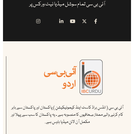
آئی بی سی تمام سوشل میڈیا نیٹ ورکس پر
آئی بی سی ( انڈس براڈ کاسٹ اینڈ کیمونیکیشن ) پاکستان اور پاکستان سے باہر
کام کرنے والے ممتاز صحافیوں کا منصوبہ ہے ۔ یہ پاکستان کا سب سے پہلا اور
مکمل آن لائن میڈیا ہاوس ہے .