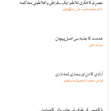
عصرِ نو کا فکری تلاطم: ایک سقراطی و افلاطونی محاکمہ
ڈاکٹر محمد طیب خان سنگھانوی
خدمت کا جذبہ ہی اصل پہچان
مبارک علی
آزادی کا دن اور ہماری ذمہ داری
فیاض احمدرانا،معروف ماہرتعلیم
ناکامیوں کی طرف لے جانے والی کامیابیاں