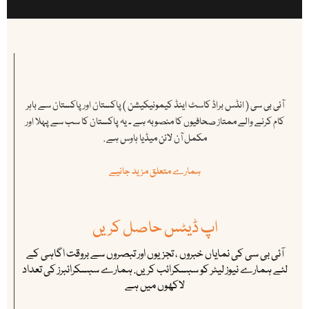
آئی بی سی ( انڈس براڈ کاسٹ اینڈ کیمونیکیشن ) پاکستان اور پاکستان سے باہر
کام کرنے والے ممتاز صحافیوں کا منصوبہ ہے ۔ یہ پاکستان کا سب سے پہلا اور
مکمل آن لائن میڈیا ہاوس ہے .
ہمارے متعلق مزید جانیے
اپ ڈیٹس حاصل کریں
آئی بی سی کی نمایاں خبروں ، تجزیوں اور تبصروں سے بروقت اگاہی کے
لئے ہمارے نیوز لیٹر کو سبسکرائب کریں. ہمارے سبسکرائبرز کی تعداد
لاکھوں میں ہے