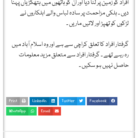
افراد کو زمین پر لٹا دیا اور ان کو ہاتھوں میں ہتھکڑیاں پہنا
دیں ۔ ہلکی مزاحمت پر سادہ لباس والے اہلکاروں نے
لڑکوں کو تھپڑ اور لاتیں ماریں ۔
گرفتار افراد کا تعلق کراچی سے ہے اور وہ اسلام آباد میں
رہ رہے تھے ۔ گرفتار افراد سے متعلق مزید معلومات
حاصل نہیں ہو سکیں ۔
Print
LinkedIn
Twitter
Facebook
WhatsApp
Email