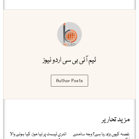
ٹیم آئی بی سی اردو نیوز
Author Posts
مزید تحاریر
غصہ کیوں بڑھ رہا ہے؟ وجہ سامنے
انٹری ٹیسٹ پر نیا موڑ، کیا ہونے والا