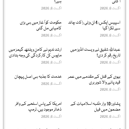
آ گئی
ہے؟
اگست 6, 2026
اگست 6, 2026
اسپیس ایکس: 4 ٹن وزنی راکٹ چاند
حکومت کو آغاز میں ہی بڑی
سے ٹکرا گیا
کامیابی مل گئی
اگست 6, 2026
اگست 6, 2026
عبداللّٰہ شفیق نے ویسٹ انڈیز میں
ارشد ندیم نے کامن ویلتھ گیمز میں
تاریخ رقم کر دی!
مایوس کن کارکردگی کی وجہ بتادی
اگست 6, 2026
اگست 6, 2026
بیوی کے قتل کے مقدمے میں عمر
خدمت کا جذبہ ہی اصل پہچان
قید پانے والا شوہر بری
اگست 6, 2026
اگست 6, 2026
پشاور: 10 ہزار طلبہ اسلامیات کے
امریکا کے پاس اسلحے کے وافر
مضمون میں فیل
ذخائر موجود ہیں، ٹرمپ
اگست 6, 2026
اگست 6, 2026