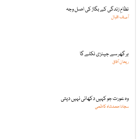
نظامِ زندگی کے بگاڑ کی اصل وجہ
آصف اقبال
ہر گھر سے جینزی نکلے گا
ریحان آفاق
وہ عورت جو کہیں دکھائی نہیں دیتی
سجاداحمدشاہ کاظمی