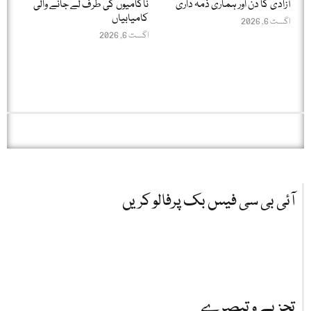
آزادی کا دن اور ہماری ذمہ داری
ناکامیوں کی طرف لے جانے والی
کامیابیاں
اگست 6, 2026
اگست 6, 2026
آئی بی سی فیس بک پرفالو کریں
تجزیے و تبصرے