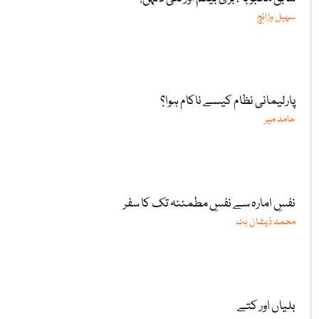
سہیل وڑائچ
پارلیمانی نظام کیسے ناکام ہوا؟
حامد میر
نفسِ امارہ سے نفسِ مطمئنہ تک کا سفر
محمد ذیشان بٹ
بلیاں اور کتے