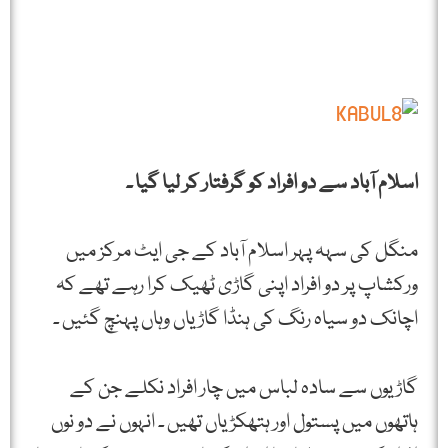
اسلام آباد سے دو افراد کو گرفتار کر لیا گیا ۔
منگل کی سہہ پہر اسلام آباد کے جی ایٹ مرکز میں
ورکشاپ پر دو افراد اپنی گاڑی ٹھیک کرا رہے تھے کہ
اچانک دو سیاہ رنگ کی ہنڈا گاڑیاں وہاں پہنچ گئیں ۔
گاڑیوں سے سادہ لباس میں چار افراد نکلے جن کے
ہاتھوں میں پستول اور ہتھکڑیاں تھیں ۔ انہوں نے دو نوں