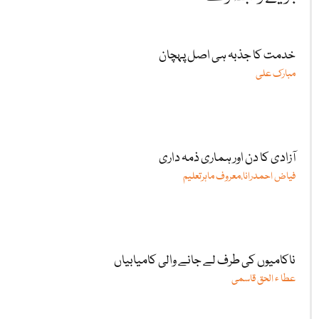
خدمت کا جذبہ ہی اصل پہچان
مبارک علی
آزادی کا دن اور ہماری ذمہ داری
فیاض احمدرانا،معروف ماہرتعلیم
ناکامیوں کی طرف لے جانے والی کامیابیاں
عطا ء الحق قاسمی