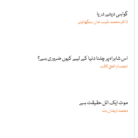
گواہی دیتے دریا
ڈاکٹر محمد طیب خان سنگھانوی
اس شاہراہ پر چلنا دنیا کے لیے کیوں ضروری ہے؟
اعتصام الحق ثاقب
موت ایک اٹل حقیقت ہے
محمد ذیشان بٹ