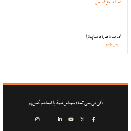
عطا ء الحق قاسمی
امرت دھارا یا نیا پواڑا
سہیل وڑائچ
آئی بی سی تمام سوشل میڈیا نیٹ ورکس پر