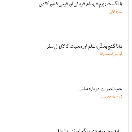
4 اگست : یومِ شہداء، قربانی اور قومی شعور کا دن
سارہ خان
داتا گنج بخشؒ: علم اور محبت کا لازوال سفر
فیاض احمد رانا
جب لٹیرے دوبارہ ملے
ثناء اللّٰہ مجیدی
سابق محبوبہ، بڑی بیگم اور نئی دلہن!