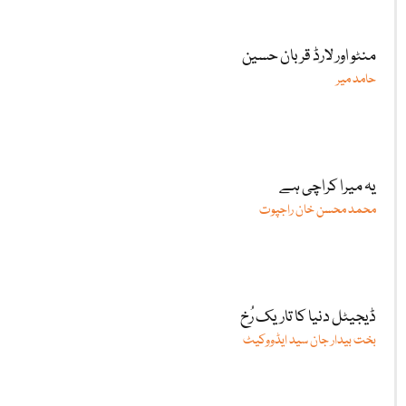
منٹو اور لارڈ قربان حسین
حامد میر
یہ میرا کراچی ہے
محمد محسن خان راجپوت
ڈیجیٹل دنیا کا تاریک رُخ
بخت بیدار جان سید ایڈووکیٹ