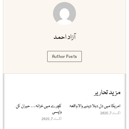
آزاد احمد
Author Posts
مزید تحاریر
امریکا میں دل دہلا دینے والا واقعہ
کچرے میں خزانہ… حیران کن
واپسی
اگست 7, 2026
اگست 7, 2026