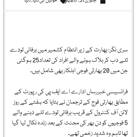
جنوری 31, 2017
خواتین کی دنیا
,
دنیا
سری نگر: بھارت کے زیر انتظام کشمیر میں برفانی تودے
تلے دب کر ہلاک ہونے والے افراد کی تعداد25 ہوگئی
جن میں 20 بھارتی فوجی اہلکار بھی شامل ہیں۔
فرانسیسی خبررساں ادارے اے ایف پی کی رپورٹ کے
مطابق بھارتی فوج کے ترجمان نے بتایا کہ ہفتے کے روز
لائن آف کنٹرول کے قریب برفانی تودے تلے دبنے والے
5 فوجیوں کو دن بھر کی محنت کے بعد زندہ نکال لیا گیا
تھا تاہم وہ شدید زخمی تھے۔