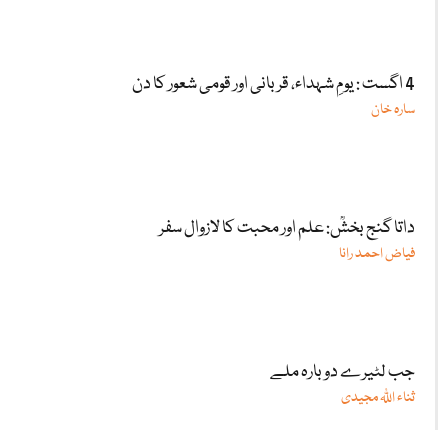
4 اگست : یومِ شہداء، قربانی اور قومی شعور کا دن
سارہ خان
داتا گنج بخشؒ: علم اور محبت کا لازوال سفر
فیاض احمد رانا
جب لٹیرے دوبارہ ملے
ثناء اللّٰہ مجیدی