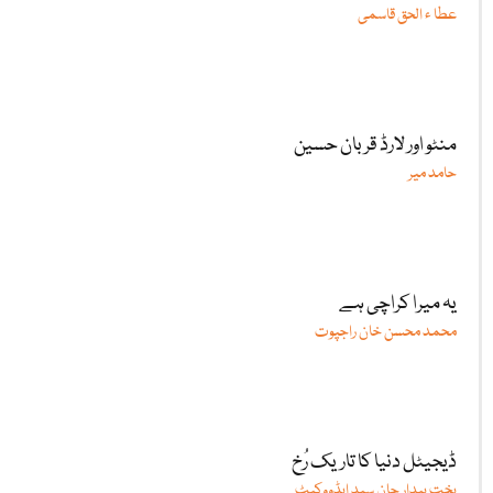
عطا ء الحق قاسمی
منٹو اور لارڈ قربان حسین
حامد میر
یہ میرا کراچی ہے
محمد محسن خان راجپوت
ڈیجیٹل دنیا کا تاریک رُخ
بخت بیدار جان سید ایڈووکیٹ