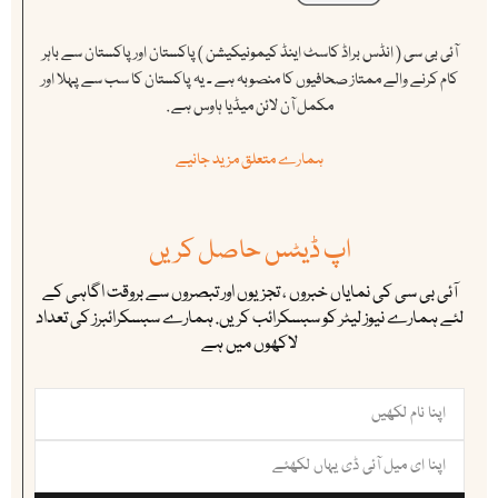
آئی بی سی ( انڈس براڈ کاسٹ اینڈ کیمونیکیشن ) پاکستان اور پاکستان سے باہر
کام کرنے والے ممتاز صحافیوں کا منصوبہ ہے ۔ یہ پاکستان کا سب سے پہلا اور
مکمل آن لائن میڈیا ہاوس ہے .
ہمارے متعلق مزید جانیے
اپ ڈیٹس حاصل کریں
آئی بی سی کی نمایاں خبروں ، تجزیوں اور تبصروں سے بروقت اگاہی کے
لئے ہمارے نیوز لیٹر کو سبسکرائب کریں. ہمارے سبسکرائبرز کی تعداد
لاکھوں میں ہے