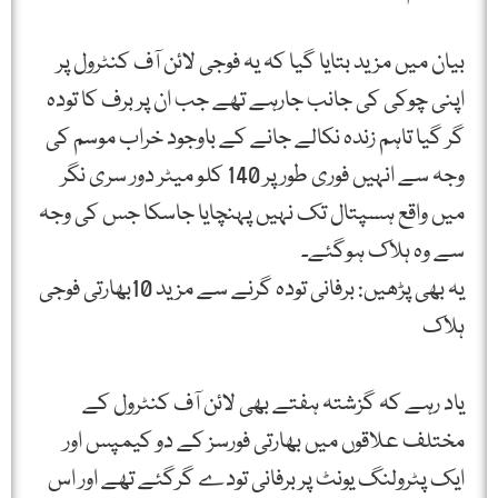
بیان میں مزید بتایا گیا کہ یہ فوجی لائن آف کنٹرول پر
اپنی چوکی کی جانب جارہے تھے جب ان پر برف کا تودہ
گر گیا تاہم زندہ نکالے جانے کے باوجود خراب موسم کی
وجہ سے انہیں فوری طور پر 140 کلو میٹر دور سری نگر
میں واقع ہسپتال تک نہیں پہنچایا جاسکا جس کی وجہ
سے وہ ہلاک ہوگئے۔
یہ بھی پڑھیں: برفانی تودہ گرنے سے مزید 10بھارتی فوجی
ہلاک
یاد رہے کہ گزشتہ ہفتے بھی لائن آف کنٹرول کے
مختلف علاقوں میں بھارتی فورسز کے دو کیمپس اور
ایک پٹرولنگ یونٹ پر برفانی تودے گرگئے تھے اور اس