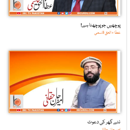
پوچھیں جو پوچھنا ہے!
عطا ء الحق قاسمی
نئے گھر کی دعوت
امیرجان حقانی