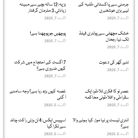
جرمنی سے پاکستانی طلبہ کے
ہڑپہ: 12 سالہ بچے سے مبینہ
لیے بڑی خوشخبری
زیادتی، 3 ملزمان گرفتار
اگست 7, 2026
اگست 7, 2026
خشک مچھلی سے پولٹری فیلڈ
پوچھیں جو پوچھنا ہے!
تک، نیا رجحان
اگست 7, 2026
اگست 7, 2026
نئے گھر کی دعوت
7 اگست کے احتجاج میں شرکت
کیوں ضروری ہے؟
اگست 7, 2026
اگست 7, 2026
عصرِ نو کا فکری تلاطم: ایک
غصہ کیوں بڑھ رہا ہے؟ وجہ سامنے
سقراطی و افلاطونی محاکمہ
آ گئی
اگست 7, 2026
اگست 6, 2026
انٹری ٹیسٹ پر نیا موڑ، کیا ہونے والا
اسپیس ایکس: 4 ٹن وزنی راکٹ چاند
ہے؟
سے ٹکرا گیا
اگست 6, 2026
اگست 6, 2026