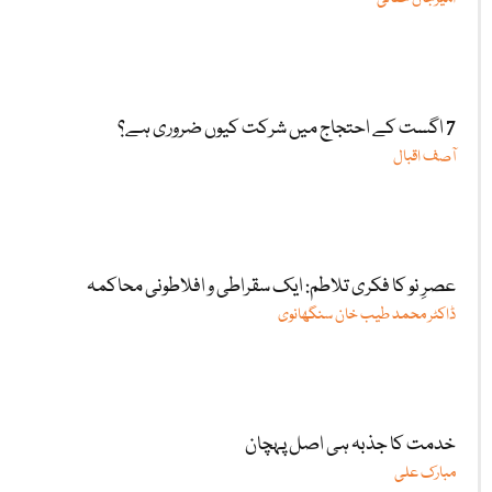
7 اگست کے احتجاج میں شرکت کیوں ضروری ہے؟
آصف اقبال
عصرِ نو کا فکری تلاطم: ایک سقراطی و افلاطونی محاکمہ
ڈاکٹر محمد طیب خان سنگھانوی
خدمت کا جذبہ ہی اصل پہچان
مبارک علی