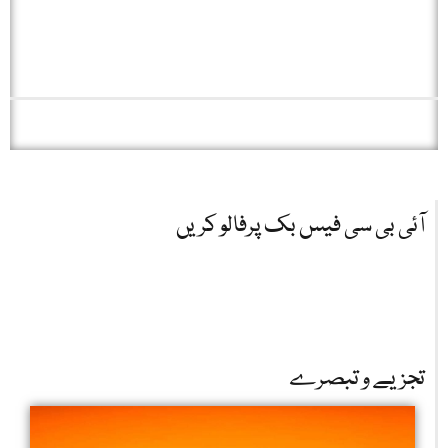
آئی بی سی فیس بک پرفالو کریں
تجزیے و تبصرے