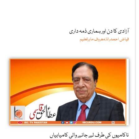
آزادی کا دن اور ہماری ذمہ داری
فیاض احمدرانا،معروف ماہرتعلیم
ناکامیوں کی طرف لے جانے والی کامیابیاں