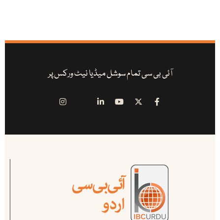
آئی بی سی تمام سوشل میڈیا نیٹ ورکس پر