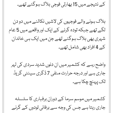
کے نتیجے میں 15 بھارتی فوجی ہلاک ہوگئے تھے۔
ہلاک ہونے والے فوجیوں کی لاشیں نکالنے میں دو دن
لگے تھے جبکہ تودہ گرنے کے ایک اور واقعے میں 5 عام
شہری بھی ہلاک ہوگئے تھے جن میں ایک ہی خاندان
کے 4 افراد بھی شامل تھے۔
واضح رہے کہ کشمیر میں ان دنوں شدید سردی کی لہر
جاری ہے اور درجہ حرارت منفی 7 ڈگری سینٹی گریڈ
تک پہنچ چکا ہے۔
کشمیر میں موسم سرما کے دوران برفباری کا سلسلہ
جاری رہتا ہے جس کی وجہ سے برفانی تودوں کے گرنے