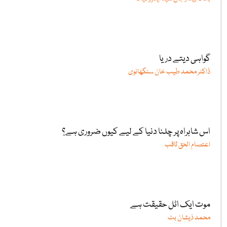
گواہی دیتے دریا
ڈاکٹر محمد طیب خان سنگھانوی
اس شاہراہ پر چلنا دنیا کے لیے کیوں ضروری ہے؟
اعتصام الحق ثاقب
موت ایک اٹل حقیقت ہے
محمد ذیشان بٹ