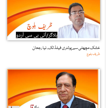
خشک مچھلی سے پولٹری فیلڈ تک، نیا رجحان
ظریف بلوچ