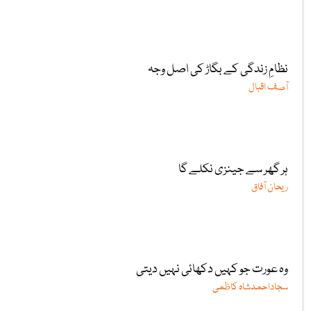
نظامِ زندگی کے بگاڑ کی اصل وجہ
آصف اقبال
ہر گھر سے جینزی نکلے گا
ریحان آفاق
وہ عورت جو کہیں دکھائی نہیں دیتی
سجاداحمدشاہ کاظمی