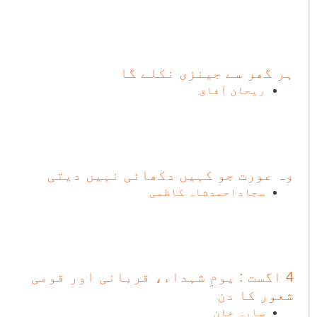
ہر گھر سے جینزی نکلے گا
ریحان آفاق
وہ عورت جو کہیں دکھائی نہیں دیتی
سجاداحمدشاہ کاظمی
4 اگست : یومِ شہداء، قربانی اور قومی
شعور کا دن
سارہ خان