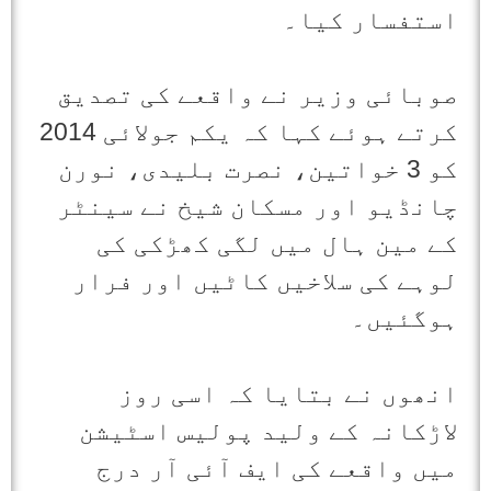
استفسار کیا۔
صوبائی وزیر نے واقعے کی تصدیق
کرتے ہوئے کہا کہ یکم جولائی 2014
کو 3 خواتین، نصرت بلیدی، نورن
چانڈیو اور مسکان شیخ نے سینٹر
کے مین ہال میں لگی کھڑکی کی
لوہے کی سلاخیں کاٹیں اور فرار
ہوگئیں۔
انھوں نے بتایا کہ اسی روز
لاڑکانہ کے ولید پولیس اسٹیشن
میں واقعے کی ایف آئی آر درج