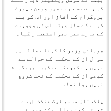
کی جانب سے بے نظیر وومن سپورٹ
پروگرام کے آغاز اور اس کو بند
کرنے کے سال جبکہ اس کی وجوہات
کے بارے میں بھی استفسار کیا۔
صوبائی وزیر کا کہنا تھا کہ یہ
سوال ان کے محکمہ کے حوالے سے
نہیں ہے کیونکہ مذکورہ پروگرام
کبھی ان کے محکمہ کے تحت شروع
نہیں ہوا تھا۔
پاکستان مسلم لیگ فنکشنل سے
تعلق رکھنے والی رکن صوبائی