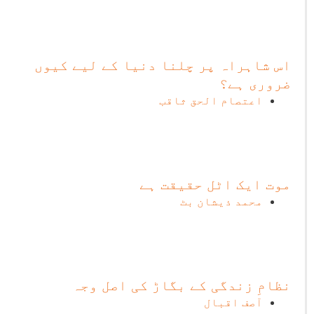
اس شاہراہ پر چلنا دنیا کے لیے کیوں
ضروری ہے؟
اعتصام الحق ثاقب
موت ایک اٹل حقیقت ہے
محمد ذیشان بٹ
نظامِ زندگی کے بگاڑ کی اصل وجہ
آصف اقبال