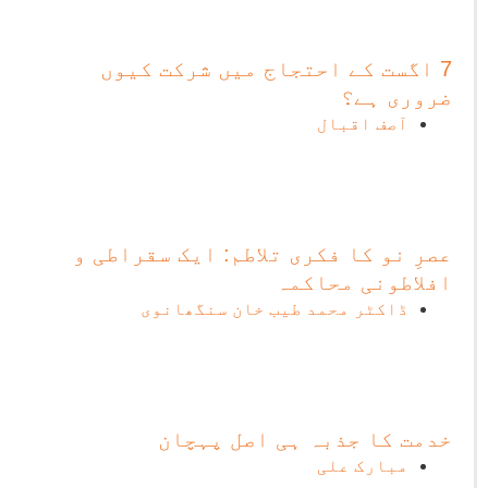
7 اگست کے احتجاج میں شرکت کیوں
ضروری ہے؟
آصف اقبال
عصرِ نو کا فکری تلاطم: ایک سقراطی و
افلاطونی محاکمہ
ڈاکٹر محمد طیب خان سنگھانوی
خدمت کا جذبہ ہی اصل پہچان
مبارک علی