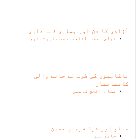
آزادی کا دن اور ہماری ذمہ داری
فیاض احمدرانا،معروف ماہرتعلیم
ناکامیوں کی طرف لے جانے والی
کامیابیاں
عطا ء الحق قاسمی
منٹو اور لارڈ قربان حسین
حامد میر