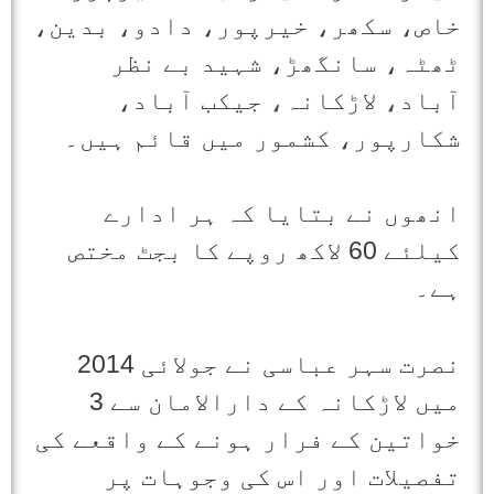
خاص، سکھر، خیرپور، دادو، بدین،
ٹھٹہ، سانگھڑ، شہید بے نظر
آباد، لاڑکانہ، جیکب آباد،
شکارپور، کشمور میں قائم ہیں۔
انھوں نے بتایا کہ ہر ادارے
کیلئے 60 لاکھ روپے کا بجٹ مختص
ہے۔
نصرت سہر عباسی نے جولائی 2014
میں لاڑکانہ کے دارالامان سے 3
خواتین کے فرار ہونے کے واقعے کی
تفصیلات اور اس کی وجوہات پر