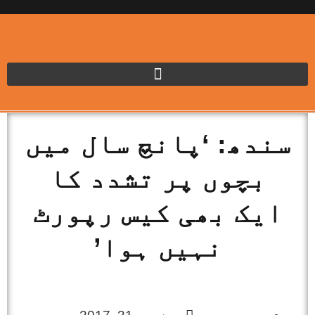
سندھ: ‘پانچ سال میں
بچوں پر تشدد کا
ایک بھی کیس رپورٹ
نہیں ہوا’