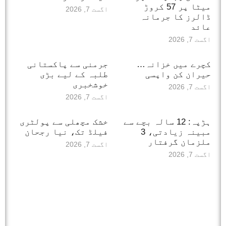
میٹا پر 57 کروڑ
اگست 7, 2026
ڈالرز کا جرمانہ
عائد
اگست 7, 2026
کچرے میں خزانہ…
جرمنی سے پاکستانی
حیران کن واپسی
طلبہ کے لیے بڑی
خوشخبری
اگست 7, 2026
اگست 7, 2026
ہڑپہ: 12 سالہ بچے سے
خشک مچھلی سے پولٹری
مبینہ زیادتی، 3
فیلڈ تک، نیا رجحان
ملزمان گرفتار
اگست 7, 2026
اگست 7, 2026