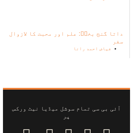
داتا گنج بخشؒ: علم اور محبت کا لازوال
سفر
فیاض احمد رانا
آئی بی سی تمام سوشل میڈیا نیٹ ورکس
پر