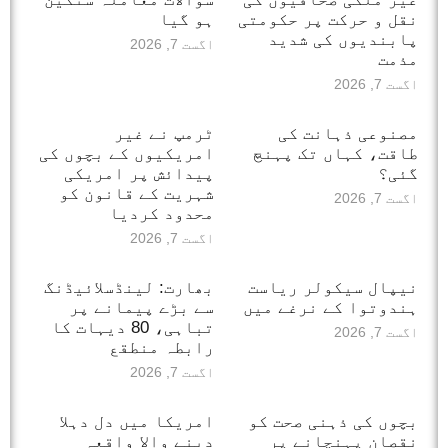
نقل و حرکت پر حکومتی
ہو گیا
پابندیوں کی شدید
اگست 7, 2026
مذمت
اگست 7, 2026
مصنوعی ذہانت کی
ٹرمپ نے غیر
طاقت، کہاں تک پہنچ
امریکیوں کے بچوں کی
گئی؟
پیدائش پر امریکی
شہریت کے قانون کو
اگست 7, 2026
محدود کردیا
اگست 7, 2026
نیپال سیکولر ریاست
بھارت: لینڈسلائیڈنگ
ہندوتوا کے نرغے میں
سے بڑے پیمانے پر
تباہی، 80 دیہات کا
اگست 7, 2026
رابطہ منطقع
اگست 7, 2026
بچوں کی ذہنی صحت کو
امریکا میں دل دہلا
نقصان پہنچانے پر
دینے والا واقعہ