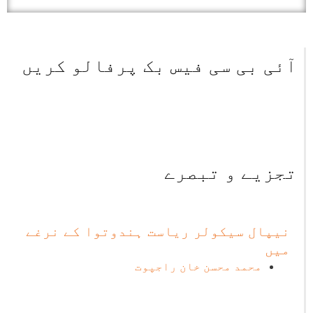
آئی بی سی فیس بک پرفالو کریں
تجزیے و تبصرے
نیپال سیکولر ریاست ہندوتوا کے نرغے
میں
محمد محسن خان راجپوت