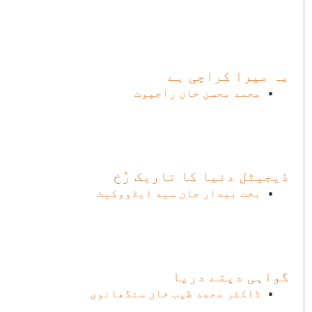
یہ میرا کراچی ہے
محمد محسن خان راجپوت
ڈیجیٹل دنیا کا تاریک رُخ
بخت بیدار جان سید ایڈووکیٹ
گواہی دیتے دریا
ڈاکٹر محمد طیب خان سنگھانوی