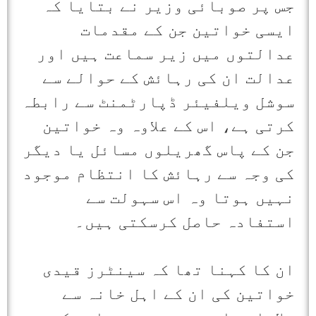
جس پر صوبائی وزیر نے بتایا کہ
ایسی خواتین جن کے مقدمات
عدالتوں میں زیر سماعت ہیں اور
عدالت ان کی رہائش کے حوالے سے
سوشل ویلفیئر ڈپارٹمنٹ سے رابطہ
کرتی ہے، اس کے علاوہ وہ خواتین
جن کے پاس گھریلوں مسائل یا دیگر
کی وجہ سے رہائش کا انتظام موجود
نہیں ہوتا وہ اس سہولت سے
استفادہ حاصل کرسکتی ہیں۔
ان کا کہنا تھا کہ سینٹرز قیدی
خواتین کی ان کے اہل خانہ سے