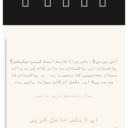
آئی بی سی ( انڈس براڈ کاسٹ اینڈ کیمونیکیشن )
پاکستان اور پاکستان سے باہر کام کرنے والے
ممتاز صحافیوں کا منصوبہ ہے ۔ یہ پاکستان کا
سب سے پہلا اور مکمل آن لائن میڈیا ہاوس ہے .
ہمارے متعلق مزید جانیے
اپ ڈیٹس حاصل کریں