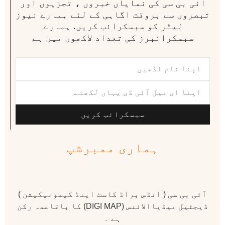
آئی بی سی کی نمایاں خبروں ، تجزیوں اور
تبصروں سے بروقت اگاہی کے لئے ہمارے نیوز
لیٹر کو سبسکرائب کریں. ہمارے
سبسکرائبرز کی تعداد لاکھوں میں ہے
سبسکرائب کریں
ہماری ممبرشپ
آئی بی سی ( انڈس براڈ کاسٹ اینڈ کیمونیکیشن )
ڈیجٹیل میڈیاالائنس (DIGI MAP) کا باقاعدہ رکن
ہے ۔