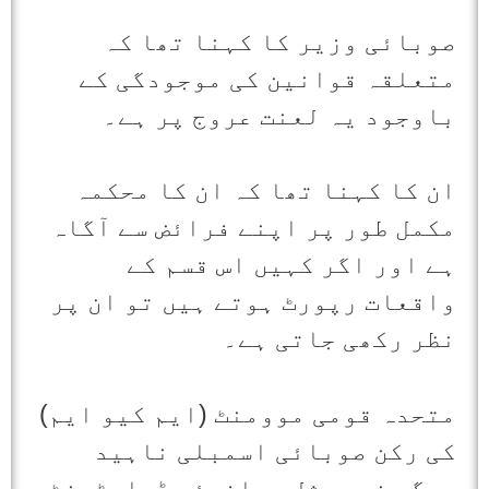
صوبائی وزیر کا کہنا تھا کہ
متعلقہ قوانین کی موجودگی کے
باوجود یہ لعنت عروج پر ہے۔
ان کا کہنا تھا کہ ان کا محکمہ
مکمل طور پر اپنے فرائض سے آگاہ
ہے اور اگر کہیں اس قسم کے
واقعات رپورٹ ہوتے ہیں تو ان پر
نظر رکھی جاتی ہے۔
متحدہ قومی موومنٹ (ایم کیو ایم)
کی رکن صوبائی اسمبلی ناہید
بیگم نے سوشل ویلفیئر ڈپارٹمنٹ