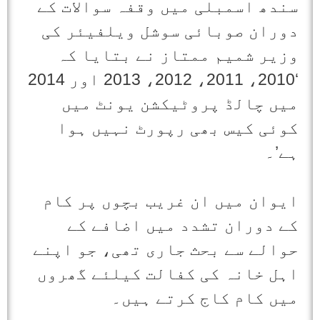
سندھ اسمبلی میں وقفہ سوالات کے
دوران صوبائی سوشل ویلفیئر کی
وزیر شمیم ممتاز نے بتایا کہ
‘2010، 2011، 2012، 2013 اور 2014
میں چالڈ پروٹیکشن یونٹ میں
کوئی کیس بھی رپورٹ نہیں ہوا
ہے’۔
ایوان میں ان غریب بچوں پر کام
کے دوران تشدد میں اضافے کے
حوالے سے بحث جاری تھی، جو اپنے
اہل خانہ کی کفالت کیلئے گھروں
میں کام کاج کرتے ہیں۔