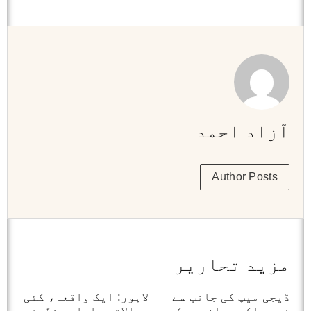
آزاد احمد
Author Posts
مزید تحاریر
ڈیجی میپ کی جانب سے
لاہور: ایک واقعہ، کئی
غیر ملکی صحافیوں کی
سوالات معاملہ سنگین