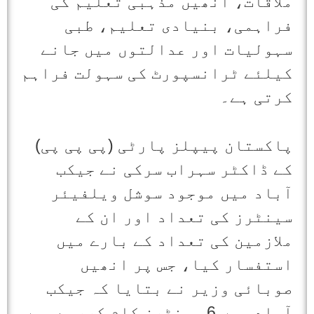
ملاقات، انھیں مذہبی تعلیم کی
فراہمی، بنیادی تعلیم، طبی
سہولیات اور عدالتوں میں جانے
کیلئے ٹرانسپورٹ کی سہولت فراہم
کرتی ہے۔
پاکستان پیپلز پارٹی (پی پی پی)
کے ڈاکٹر سہراب سرکی نے جیکب
آباد میں موجود سوشل ویلفیئر
سینٹرز کی تعداد اور ان کے
ملازمین کی تعداد کے بارے میں
استفسار کیا، جس پر انھیں
صوبائی وزیر نے بتایا کہ جیکب
آباد میں 6 سینٹرز کام کررہے ہیں