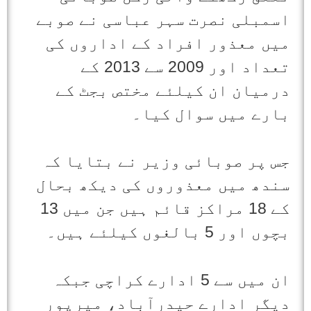
اسمبلی نصرت سہر عباسی نے صوبے
میں معذور افراد کے اداروں کی
تعداد اور 2009 سے 2013 کے
درمیان ان کیلئے مختص بجٹ کے
بارے میں سوال کیا۔
جس پر صوبائی وزیر نے بتایا کہ
سندھ میں معذوروں کی دیکھ بحال
کے 18 مراکز قائم ہیں جن میں 13
بچوں اور 5 بالغوں کیلئے ہیں۔
ان میں سے 5 ادارے کراچی جبکہ
دیگر ادارے حیدرآباد، میرپور