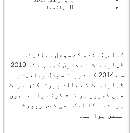
جنوری 31, 2017
پاکستان
کراچی: سندھ کے سوشل ویلفیئر
ڈپارٹمنٹ نے دعویٰ کیا ہے کہ 2010
سے 2014 کے دوران سوشل ویلفیئر
ڈپارٹمنٹ کے چالڈ پروٹیکشن یونٹ
میں گھروں پر کام کرنے والے بچوں
پر تشدد کا ایک بھی کیس رپورٹ
نہیں ہوا ہے۔