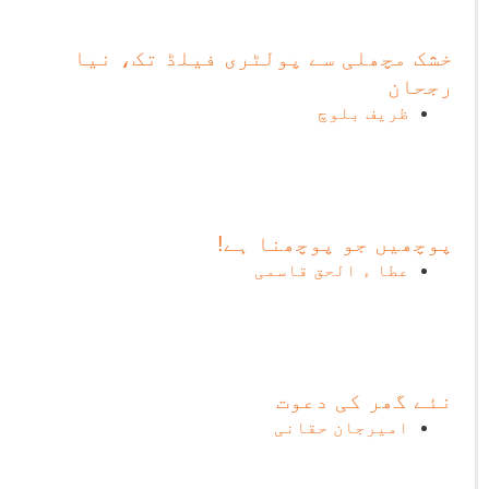
خشک مچھلی سے پولٹری فیلڈ تک، نیا
رجحان
ظریف بلوچ
پوچھیں جو پوچھنا ہے!
عطا ء الحق قاسمی
نئے گھر کی دعوت
امیرجان حقانی