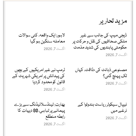
مزید تحاریر
ڈیجی میپ کی جانب سے غیر
لاہور: ایک واقعہ، کئی سوالات
ملکی صحافیوں کی نقل و حرکت پر
معاملہ سنگین ہو گیا
حکومتی پابندیوں کی شدید مذمت
اگست 7, 2026
اگست 7, 2026
مصنوعی ذہانت کی طاقت، کہاں
ٹرمپ نے غیر امریکیوں کے بچوں
تک پہنچ گئی؟
کی پیدائش پر امریکی شہریت کے
قانون کو محدود کردیا
اگست 7, 2026
اگست 7, 2026
نیپال سیکولر ریاست ہندوتوا کے
بھارت: لینڈسلائیڈنگ سے بڑے
نرغے میں
پیمانے پر تباہی، 80 دیہات کا
رابطہ منطقع
اگست 7, 2026
اگست 7, 2026