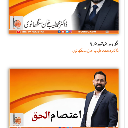
گواہی دیتے دریا
ڈاکٹر محمد طیب خان سنگھانوی