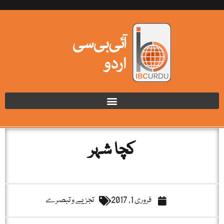
کچا شہر
فروری 1, 2017
تجزیے و تبصرے