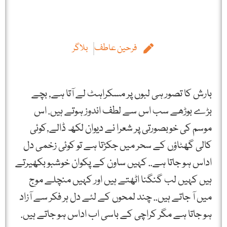
فرحین عاطف
بلاگر
بارش کا تصور ہی لبوں پر مسکراہٹ لے آتا ہے, بچے
بڑے بوڑھے سب اس سے لطف اندوز ہوتے ہیں. اس
موسم کی خوبصورتی پر شعرا نے دیوان لکھ ڈالے,کوئی
کالی گھٹاؤں کے سحر میں جکڑتا ہے تو کوئی زخمی دل
اداس ہو جاتا ہے.. کہیں ساون کے پکوان خوشبو بکھیرتے
ہیں کہیں لب گنگنا اٹھتے ہیں اور کہیں منچلے موج
میں آ جاتے ہیں.. چند لمحوں کے لئے دل ہر فکر سے آزاد
ہو جاتا ہے مگر کراچی کے باسی اب اداس ہو جاتے ہیں.