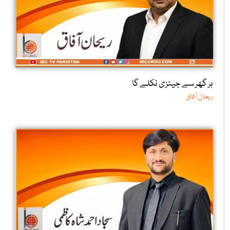
ہر گھر سے جینزی نکلے گا
ریحان آفاق