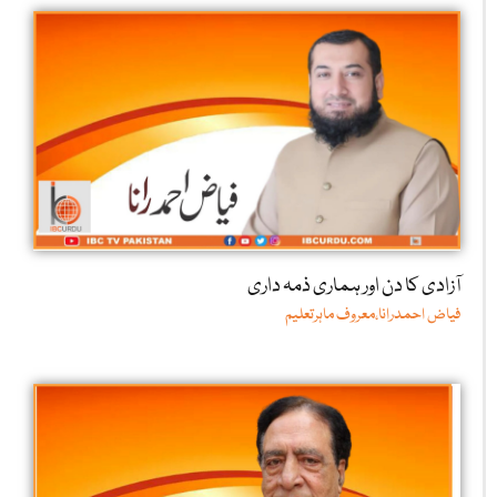
آزادی کا دن اور ہماری ذمہ داری
فیاض احمدرانا،معروف ماہرتعلیم