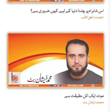
اس شاہراہ پر چلنا دنیا کے لیے کیوں ضروری ہے؟
اعتصام الحق ثاقب
موت ایک اٹل حقیقت ہے
محمد ذیشان بٹ