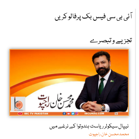
آئی بی سی فیس بک پرفالو کریں
تجزیے و تبصرے
نیپال سیکولر ریاست ہندوتوا کے نرغے میں
محمد محسن خان راجپوت