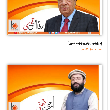
پوچھیں جو پوچھنا ہے!
عطا ء الحق قاسمی