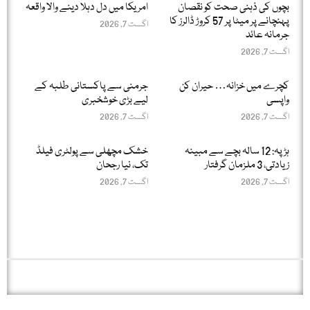
بچوں کی ذہنی صحت کو نقصان
امریکا میں دل دہلا دینے والا واقعہ
پہنچانے پر میٹا پر 57 کروڑ ڈالرز کا
اگست 7, 2026
جرمانہ عائد
اگست 7, 2026
کچرے میں خزانہ… حیران کن
جرمنی سے پاکستانی طلبہ کے
واپسی
لیے بڑی خوشخبری
اگست 7, 2026
اگست 7, 2026
ہڑپہ: 12 سالہ بچے سے مبینہ
خشک مچھلی سے پولٹری فیلڈ
زیادتی، 3 ملزمان گرفتار
تک، نیا رجحان
اگست 7, 2026
اگست 7, 2026