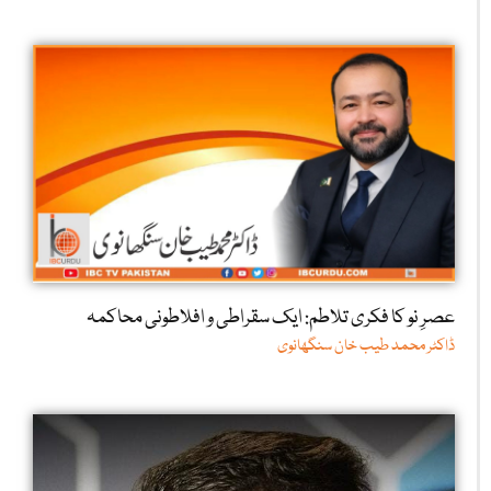
عصرِ نو کا فکری تلاطم: ایک سقراطی و افلاطونی محاکمہ
ڈاکٹر محمد طیب خان سنگھانوی