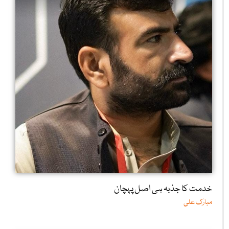
خدمت کا جذبہ ہی اصل پہچان
مبارک علی