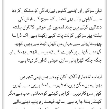
ٹوٹی سڑکوں اور ابلتے گٹروں نے زندگی کو مشکل کر دیا
ہے.. کراچی والے بھی نجانے کیا سوچ کے بارش کی
دعائیں کرتے ہیں چند لمحوں کی خوشی کا تاوان ہفتہ
ہفتہ بھر سڑکوں کو لت پت کیے رکھتا ہے.. اک ذرا سا
چھینٹا پڑنے سے جہاں من کھل اٹھتا ہے وہیں کچھ
گھنٹے گزرنے پر کچرے کے ڈھیر سے اٹھتے بھبکے اور
جگہ جگہ کھڑا پانی ساری خوشی کافور کر دیتا ہے..
ارباب اختیار تو آنکھ کان لپیٹے بس اپنی تجوریاں
بھرنےمیں مگن ہیں,نہ شہر سے نہ شہریوں سے انھیں
کوئی سروکار نہیں.. کراچی کہنے کو معاشی حب ہے مگر
کھنڈر بنتا جا رہا ہے.. ساٹھ فیصد ریوینیو دینے والے