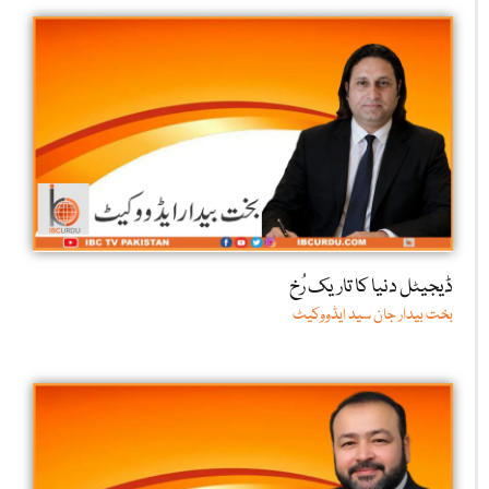
ڈیجیٹل دنیا کا تاریک رُخ
بخت بیدار جان سید ایڈووکیٹ