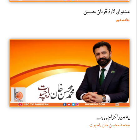
منٹو اور لارڈ قربان حسین
حامد میر
یہ میرا کراچی ہے
محمد محسن خان راجپوت