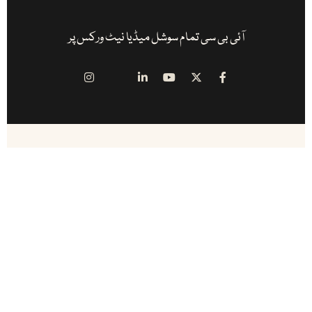
آئی بی سی تمام سوشل میڈیا نیٹ ورکس پر
آئی بی سی ( انڈس براڈ کاسٹ اینڈ کیمونیکیشن ) پاکستان اور پاکستان سے باہر
کام کرنے والے ممتاز صحافیوں کا منصوبہ ہے ۔ یہ پاکستان کا سب سے پہلا اور
مکمل آن لائن میڈیا ہاوس ہے .