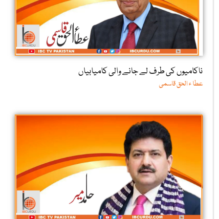
ناکامیوں کی طرف لے جانے والی کامیابیاں
عطا ء الحق قاسمی