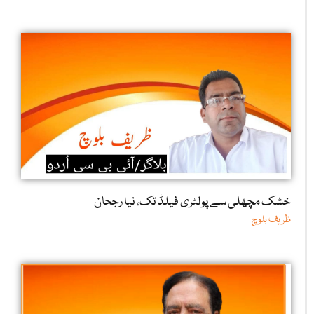
خشک مچھلی سے پولٹری فیلڈ تک، نیا رجحان
ظریف بلوچ