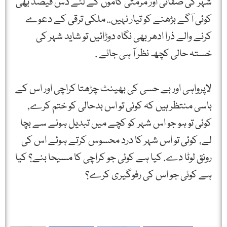
شہر کی صفائی اور مرمتی کاموں کے لئے دس فیصد بھی
کوئی آگے بڑھنے کو تیار نہیں.. ملکی ترقی کے دعوے
کرنے والے ذرا ادھر بھی نگاہ دوڑائیں تو شاید شہر کی
خستہ حالی کچھ نظر آ ہی جائے .
لاپرواہی اور بے حسی کی بھینٹ چڑھتا کراچی اور اس کے
باسی منتظر ہیں کہ کوئی تو اس بدحالی کو ختم کرے,
کوئی تو ہو جو اس شہر کو کچے میں تبدیل ہونے سے بچا
لے, کوئی تو اس شہر کا درد محسوس کرتے ہوئے اس کی
رونق لوٹا دے. کیا ہے کوئی جو کراچی کا مسیحا بنے؟ کیا
ہے کوئی جو اس کی رفوگیری کرے؟