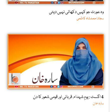
وہ عورت جو کہیں دکھائی نہیں دیتی
سجاداحمدشاہ کاظمی
4 اگست : یومِ شہداء، قربانی اور قومی شعور کا دن
سارہ خان