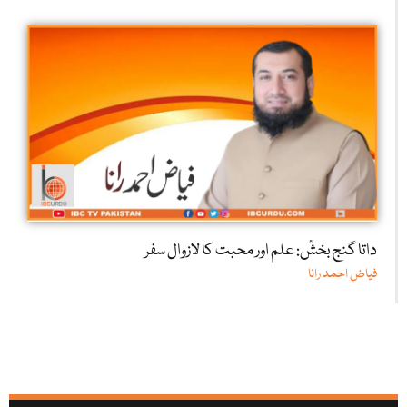
داتا گنج بخشؒ: علم اور محبت کا لازوال سفر
فیاض احمد رانا