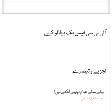
آئی بی سی فیس بک پرفالو کریں
تجزیے و تبصرے
روتے ہوئے عوام اچھے لگتے ہیں!
عطا ء الحق قاسمی