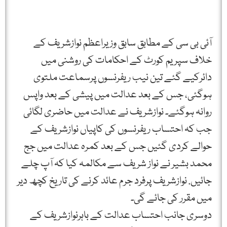
آئی بی سی کے مطابق سابق وزیراعظم نوازشریف کے
خلاف سپریم کورٹ کے احکامات کی روشنی میں
دائرکیے گئے تین نیب ریفرنسوں پرسماعت ملتوی
ہوگئی، جس کے بعد عدالت میں پیشی کے بعد واپس
روانہ ہوگئے۔ نوازشریف نے عدالت میں حاضری لگائی
جب کہ احتساب ریفرنسوں کی کاپیاں نوازشریف کے
حوالے کردی گئیں جس کے بعد کمرہ عدالت میں جج
محمد بشیر نے نواز شریف سے مکالمہ کیا کہ آپ چلے
جائیں. نوازشریف پرفرد جرم عائد کرنے کی تاریخ کچھ دیر
میں مقرر کی جائے گی۔
دوسری جانب احتساب عدالت کے باہرنوازشریف کے