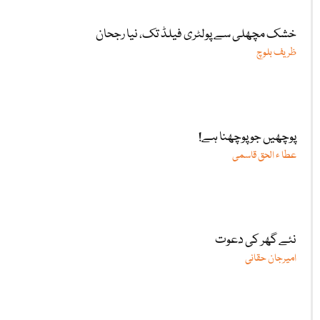
خشک مچھلی سے پولٹری فیلڈ تک، نیا رجحان
ظریف بلوچ
پوچھیں جو پوچھنا ہے!
عطا ء الحق قاسمی
نئے گھر کی دعوت
امیرجان حقانی