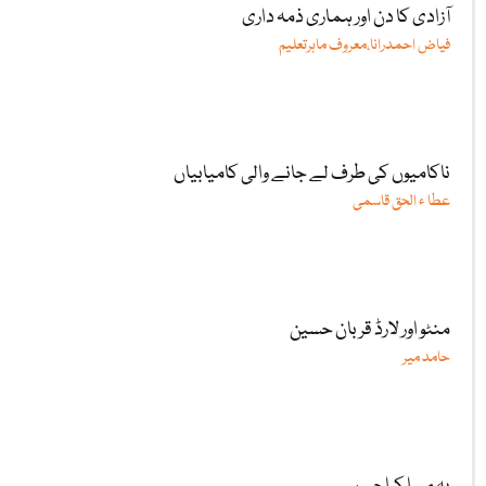
آزادی کا دن اور ہماری ذمہ داری
فیاض احمدرانا،معروف ماہرتعلیم
ناکامیوں کی طرف لے جانے والی کامیابیاں
عطا ء الحق قاسمی
منٹو اور لارڈ قربان حسین
حامد میر