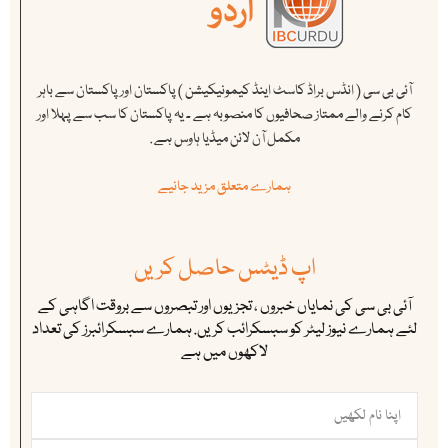
آئی بی سی ( انڈس براڈ کاسٹ اینڈ کیمونیکیشن ) پاکستان اور پاکستان سے باہر
کام کرنے والے ممتاز صحافیوں کا منصوبہ ہے ۔ یہ پاکستان کا سب سے پہلا اور
مکمل آن لائن میڈیا ہاوس ہے .
ہمارے متعلق مزید جانیے
اپ ڈیٹس حاصل کریں
آئی بی سی کی نمایاں خبروں ، تجزیوں اور تبصروں سے بروقت اگاہی کے
لئے ہمارے نیوز لیٹر کو سبسکرائب کریں. ہمارے سبسکرائبرز کی تعداد
لاکھوں میں ہے