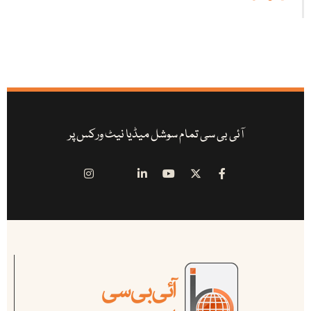
آئی بی سی تمام سوشل میڈیا نیٹ ورکس پر