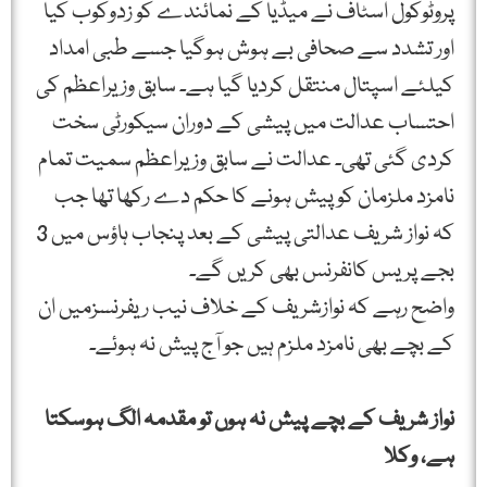
پروٹوکول اسٹاف نے میڈیا کے نمائندے کو زدوکوب کیا
اور تشدد سے صحافی بے ہوش ہوگیا جسے طبی امداد
کیلئے اسپتال منتقل کردیا گیا ہے۔ سابق وزیراعظم کی
احتساب عدالت میں پیشی کے دوران سیکورٹی سخت
کردی گئی تھی۔ عدالت نے سابق وزیراعظم سمیت تمام
نامزد ملزمان کو پیش ہونے کا حکم دے رکھا تھا جب
کہ نواز شریف عدالتی پیشی کے بعد پنجاب ہاؤس میں 3
بجے پریس کانفرنس بھی کریں گے۔
واضح رہے کہ نوازشریف کے خلاف نیب ریفرنسزمیں ان
کے بچے بھی نامزد ملزم ہیں جو آج پیش نہ ہوئے۔
نواز شریف کے بچے پیش نہ ہوں تو مقدمہ الگ ہوسکتا
ہے، وکلا