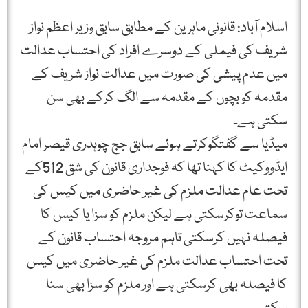
اسلام آباد: قانونی ماہرین کے مطابق سابق وزیر اعظم نواز
شریف کی فیملی کے دوسرے افراد کی احتساب عدالت
میں عدم پیشی کی صورت میں عدالت نواز شریف کے
مقدمہ کو بچوں کے مقدمہ سے الگ کرکے بھی سن
سکتی ہے۔
میڈیا سے گفتگوکرتے ہوئے سابق جج چوہدری قیصر امام
ایڈووکیٹ کا کہنا تھا کہ فوجداری قانون کی شق 512کے
تحت عام عدالت ملزم کی غیر حاضری میں کیس کی
سماعت توکرسکتی ہے لیکن ملزم کو سزا یا کیس کا
فیصلہ نہیں کرسکتی تاہم مروجہ احتساب قانون کے
تحت احتساب عدالت ملزم کی غیر حاضری میں کیس
کا فیصلہ بھی کرسکتی ہے اور ملزم کو سزا بھی سنا