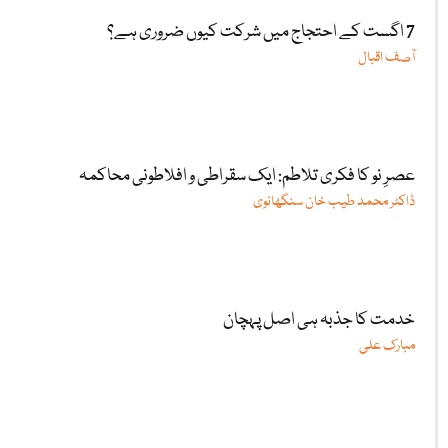
7 اگست کے احتجاج میں شرکت کیوں ضروری ہے؟
آصف اقبال
عصرِ نو کا فکری تلاطم: ایک سقراطی و افلاطونی محاکمہ
ڈاکٹر محمد طیب خان سنگھانوی
خدمت کا جذبہ ہی اصل پہچان
مبارک علی