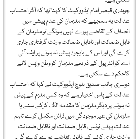
سکتی ہے۔
چوہدری قیصر امام ایڈووکیٹ کا کہنا تھا کہ اگر احتساب
عدالت یہ سمجھے کہ ملزمان کی عدم پیشی میں
انصاف کے تقاضے پورے نہیں ہونگے تو ملزمان کے
قابل ضمانت اور ناقابل ضمانت وارنٹ گرفتاری جاری
کرے گی اور اس کے باوجود پیش نہ ہونے پر ایف آئی
اے کو انٹرپول کے ذریعے ملزمان کو وطن واپس لانے
کاحکم دے سکتی ہے۔
دوسری جانب صدیق بلوچ ایڈووکیٹ نے کہا کہ احتساب
عدالت کے پاس اختیار ہے کہ وہ کسی ملزم کے پیش
نہ ہونے پر دیگر ملزمان کا مقدمہ الگ کرکے سنے یا
ملزمان کی غیر موجودگی میں ٹرائل مکمل کرے تاہم
عدالت پہلے نوٹس، قابل ضمانت اور ناقابل ضمانت
وارنٹ جاری کرنے کے قانونی تقاضے پورے کرے گی۔