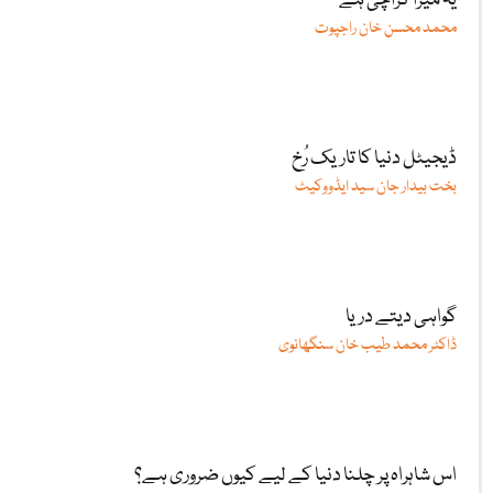
یہ میرا کراچی ہے
محمد محسن خان راجپوت
ڈیجیٹل دنیا کا تاریک رُخ
بخت بیدار جان سید ایڈووکیٹ
گواہی دیتے دریا
ڈاکٹر محمد طیب خان سنگھانوی
اس شاہراہ پر چلنا دنیا کے لیے کیوں ضروری ہے؟