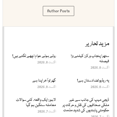
Author Posts
مزید تحاریر
ستھرا پنجاب ورکرز کیلئے بڑا
روتے ہوئے عوام اچھے لگتے ہیں!
فیصلہ
اگست 8, 2026
اگست 8, 2026
یہ ریڈیو تضادستان ہے!
گھر تو آخر اپنا ہے
اگست 8, 2026
اگست 8, 2026
ڈیجی میپ کی جانب سے غیر
لاہور: ایک واقعہ، کئی سوالات
ملکی صحافیوں کی نقل و حرکت پر
معاملہ سنگین ہو گیا
حکومتی پابندیوں کی شدید مذمت
اگست 7, 2026
اگست 7, 2026