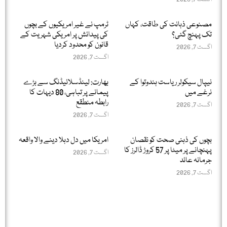
مصنوعی ذہانت کی طاقت، کہاں
ٹرمپ نے غیر امریکیوں کے بچوں
تک پہنچ گئی؟
کی پیدائش پر امریکی شہریت کے
قانون کو محدود کردیا
اگست 7, 2026
اگست 7, 2026
نیپال سیکولر ریاست ہندوتوا کے
بھارت: لینڈسلائیڈنگ سے بڑے
نرغے میں
پیمانے پر تباہی، 80 دیہات کا
رابطہ منطقع
اگست 7, 2026
اگست 7, 2026
بچوں کی ذہنی صحت کو نقصان
امریکا میں دل دہلا دینے والا واقعہ
پہنچانے پر میٹا پر 57 کروڑ ڈالرز کا
اگست 7, 2026
جرمانہ عائد
اگست 7, 2026