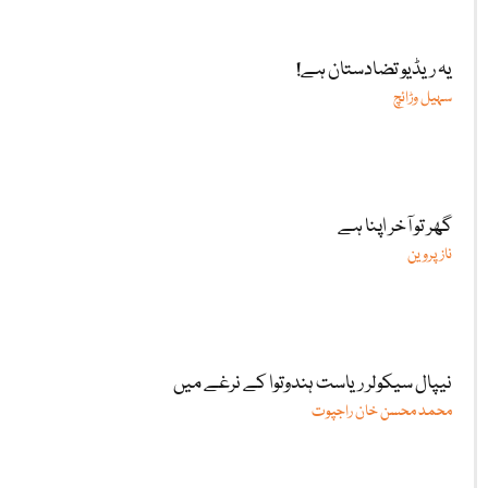
یہ ریڈیو تضادستان ہے!
سہیل وڑائچ
گھر تو آخر اپنا ہے
ناز پروین
نیپال سیکولر ریاست ہندوتوا کے نرغے میں
محمد محسن خان راجپوت