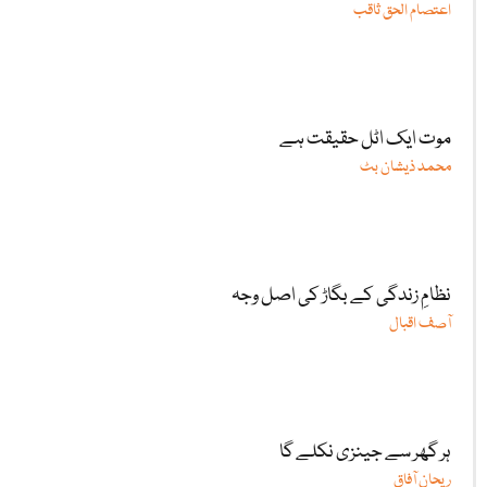
اعتصام الحق ثاقب
موت ایک اٹل حقیقت ہے
محمد ذیشان بٹ
نظامِ زندگی کے بگاڑ کی اصل وجہ
آصف اقبال
ہر گھر سے جینزی نکلے گا
ریحان آفاق