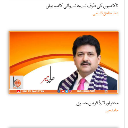
ناکامیوں کی طرف لے جانے والی کامیابیاں
عطا ء الحق قاسمی
منٹو اور لارڈ قربان حسین
حامد میر