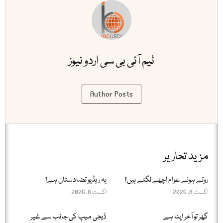
ٹیم آئی بی سی اردو نیوز
Author Posts
مزید تحاریر
روتے ہوئے عوام اچھے لگتے ہیں!
یہ ریڈیو تضادستان ہے!
اگست 8, 2026
اگست 8, 2026
گھر تو آخر اپنا ہے
ڈیجی میپ کی جانب سے غیر