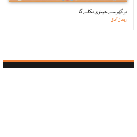
ہر گھر سے جینزی نکلے گا
ریحان آفاق
آئی بی سی تمام سوشل میڈیا نیٹ ورکس پر