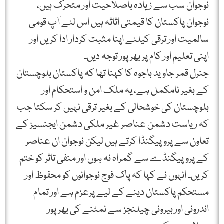
نوجوان سب سے زیادہ باصلاحیت اور متحرک ہیں،
نوجوان پاکستان کا قیمتی اثاثہ ہیں اس لئے آپ قومی
سالمیت اور ترقی کیلئے اپنا مثبت کردار ادا کریں اور
اپنی تعلیم اور کام پر بھرپور توجہ دیں۔
جنرل قمر جاوید باجوہ کا کہنا تھا کہ پاکستان بلوچستان
کے بغیر نامکمل ہے، یہ ملک امن و استحکام اور
بلوچستان کی خوشحالی کے بغیر ترقی نہیں کر سکتا جب
کہ ریاست دشمن عناصر غیر ملکی دشمن ایجنسیز کے
تعاون سے پروپیگنڈا کرتے ہیں لیکن نوجوان ان عناصر
کے پروپیگنڈے سے گمراہ نہ ہوں اور منفی تاثر کو ختم
کریں۔ انہوں نے کہا کہ پاک فوج نوجوانوں کو محفوظ اور
مستحکم پاکستان دینے کے لیے پرعزم ہے اور تمام
اندرونی اور بیرونی چیلنجز سے نمٹنے کی بھرپور