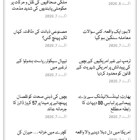
ملکی صحافیوں کی نقل و حرکت پر
اگست 8, 2026
حکومتی پابندیوں کی شدید مذمت
اگست 7, 2026
لاہور: ایک واقعہ، کئی سوالات
مصنوعی ذہانت کی طاقت، کہاں
معاملہ سنگین ہو گیا
تک پہنچ گئی؟
اگست 7, 2026
اگست 7, 2026
ٹرمپ نے غیر امریکیوں کے بچوں
نیپال سیکولر ریاست ہندوتوا کے
کی پیدائش پر امریکی شہریت کے
نرغے میں
قانون کو محدود کردیا
اگست 7, 2026
اگست 7, 2026
بھارت: لینڈسلائیڈنگ سے بڑے
بچوں کی ذہنی صحت کو نقصان
پیمانے پر تباہی، 80 دیہات کا
پہنچانے پر میٹا پر 57 کروڑ ڈالرز کا
رابطہ منطقع
جرمانہ عائد
اگست 7, 2026
اگست 7, 2026
امریکا میں دل دہلا دینے والا واقعہ
کچرے میں خزانہ… حیران کن
واپسی