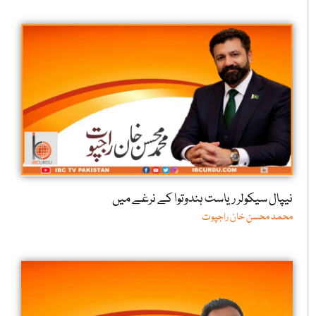
نیپال سیکولر ریاست ہندوتوا کے نرغے میں
محمد محسن خان راجپوت