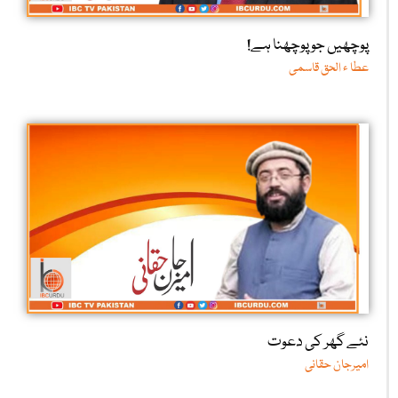
پوچھیں جو پوچھنا ہے!
عطا ء الحق قاسمی
نئے گھر کی دعوت
امیرجان حقانی