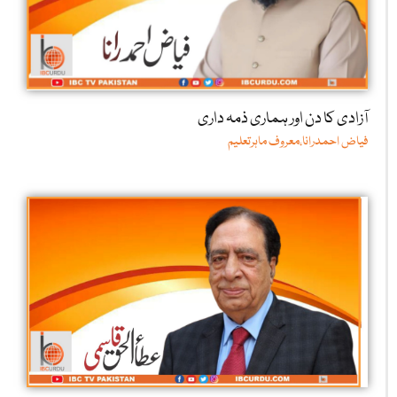
آزادی کا دن اور ہماری ذمہ داری
فیاض احمدرانا،معروف ماہرتعلیم