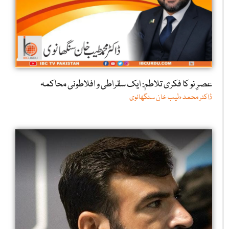
عصرِ نو کا فکری تلاطم: ایک سقراطی و افلاطونی محاکمہ
ڈاکٹر محمد طیب خان سنگھانوی