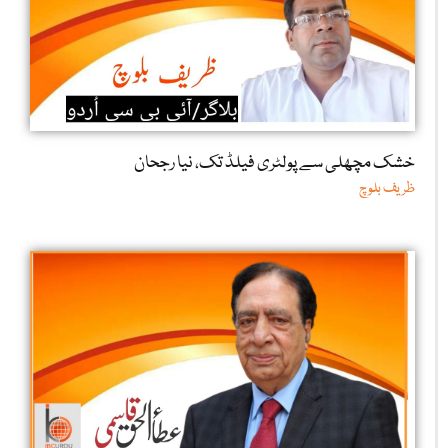
خشک مچھلی سے پولٹری فیلڈ تک، نیا رجحان
ظریف بلوچ