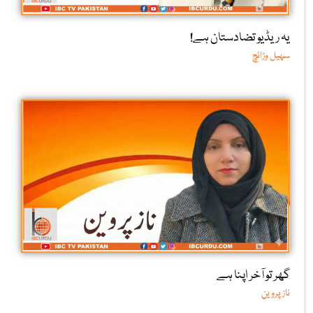
یہ ریڈیو تضادستان ہے!
سہیل وڑائچ
گھر تو آخر اپنا ہے
ناز پروین