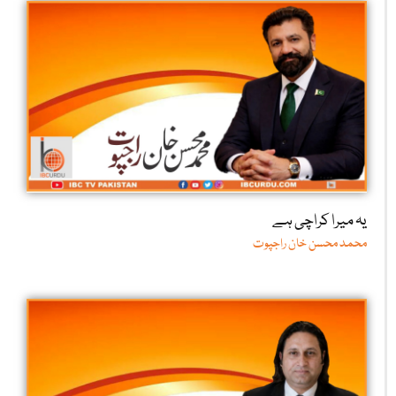
یہ میرا کراچی ہے
محمد محسن خان راجپوت