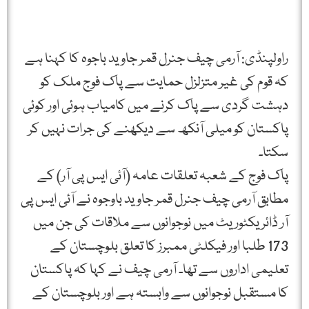
راولپنڈی: آرمی چیف جنرل قمر جاوید باجوہ کا کہنا ہے
کہ قوم کی غیر متزلزل حمایت سے پاک فوج ملک کو
دہشت گردی سے پاک کرنے میں کامیاب ہوئی اور کوئی
پاکستان کو میلی آنکھ سے دیکھنے کی جرات نہیں کر
سکتا۔
پاک فوج کے شعبہ تعلقات عامہ (آئی ایس پی آر) کے
مطابق آرمی چیف جنرل قمر جاوید باوجوہ نے آئی ایس پی
آر ڈائریکٹوریٹ میں نوجوانوں سے ملاقات کی جن میں
173 طلبا اور فیکلٹی ممبرز کا تعلق بلوچستان کے
تعلیمی اداروں سے تھا۔ آرمی چیف نے کہا کہ پاکستان
کا مستقبل نوجوانوں سے وابستہ ہے اور بلوچستان کے