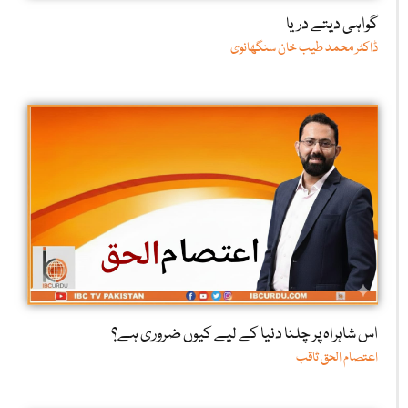
گواہی دیتے دریا
ڈاکٹر محمد طیب خان سنگھانوی
اس شاہراہ پر چلنا دنیا کے لیے کیوں ضروری ہے؟
اعتصام الحق ثاقب