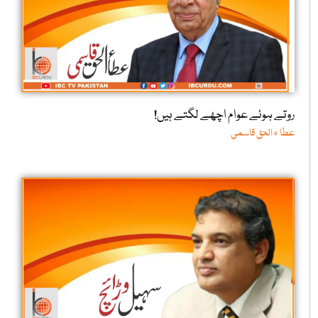
روتے ہوئے عوام اچھے لگتے ہیں!
عطا ء الحق قاسمی