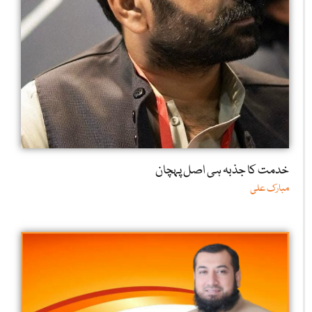
خدمت کا جذبہ ہی اصل پہچان
مبارک علی