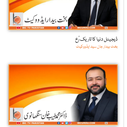
ڈیجیٹل دنیا کا تاریک رُخ
بخت بیدار جان سید ایڈووکیٹ