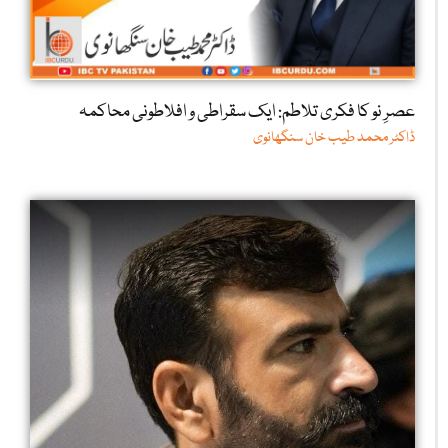
عصرِ نو کا فکری تلاطم: ایک سقراطی و افلاطونی محاکمہ
ڈاکٹر محمد طیب خان سنگھانوی