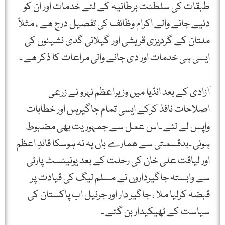
طبقات کی سلطنت برطانیہ کے لئے خدمات اور ان کو
دئیے جانے والے اکرام وظائف کی تفصیل درج ھے ، مثلاً
ملتان کے گردیزی قریشی اور گیلانی گدی نشینوں کی
ایسی ہی خدمات اور دی جانے والی مراعات کا ذکر ھے ۔
آزادی کے بعد انڈیا میں وزیراعظم نہرو نے زرعی
اصلاحات نافذ کرکے ایسی تمام جاگیرہں اور خطابات
واپس لے لئے ۔اس عمل سے جمہوریت بھی مضبوط
ہوئی ۔بدقسمتی سے ھمارے ہاں یہ نہ ہوسکا قائدِ اعظم
اور لیاقت علی خان کی رحلت کے بعد یونینسٹ پارٹی
سے وابستہ جاگیرداروں نے مسلم لیگ کی قیادت پر
قبضہ کرلیا ملا ، جاگیر دار اور جرنیل اب پاکستان کی
سیاست کے ٹھیکیدار بن گئے ۔