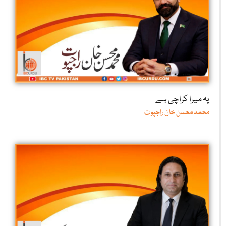
یہ میرا کراچی ہے
محمد محسن خان راجپوت