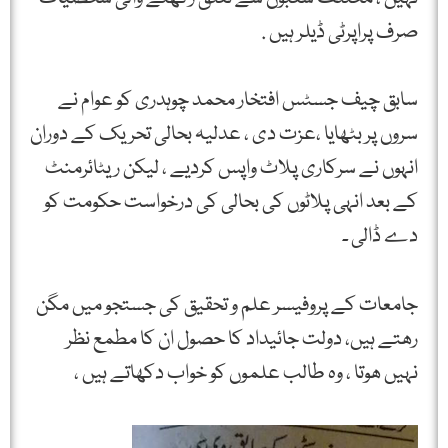
صرف پراپرٹی ڈیلر ہیں .
سابق چیف جسٹس افتخار محمد چوہدری کو عوام نے
سروں پر بٹھایا ،عزت دی ، عدلیہ بحالی تحریک کے دوران
انہوں نے سرکاری پلاٹ واپس کردیے ، لیکن ریٹائرمنٹ
کے بعد انہی پلاٹوں کی بحالی کی درخواست حکومت کو
دے ڈالی ۔
جامعات کے پروفیسر علم و تحقیق کی جستجو میں مگن
رھتے ہیں، دولت جائیداد کا حصول ان کا مطمع نظر
نہیں ھوتا ، وہ طالب علموں کو خواب دکھاتے ہیں ،