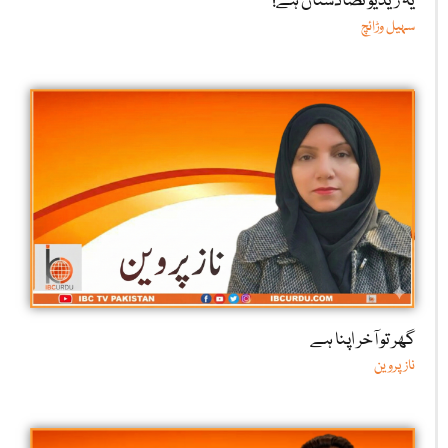
یہ ریڈیو تضادستان ہے!
سہیل وڑائچ
گھر تو آخر اپنا ہے
ناز پروین