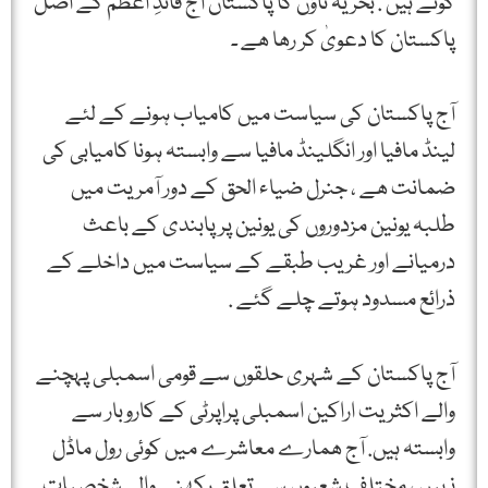
کوٹے ہیں . بحریہ ٹاؤن کا پاکستان آج قائدِ اعظم کے اصل
پاکستان کا دعویٰ کر رھا ھے ۔
آج پاکستان کی سیاست میں کامیاب ہونے کے لئے
لینڈ مافیا اور انگلینڈ مافیا سے وابستہ ہونا کامیابی کی
ضمانت ھے ، جنرل ضیاء الحق کے دور آمریت میں
طلبہ یونین مزدوروں کی یونین پر پابندی کے باعث
درمیانے اور غریب طبقے کے سیاست میں داخلے کے
ذرائع مسدود ہوتے چلے گئے .
آج پاکستان کے شہری حلقوں سے قومی اسمبلی پہچنے
والے اکثریت اراکین اسمبلی پراپرٹی کے کاروبار سے
وابستہ ہیں. آج ھمارے معاشرے میں کوئی رول ماڈل
نہیں ، مختلف شعبوں سے تعلق رکھنے والی شخصیات