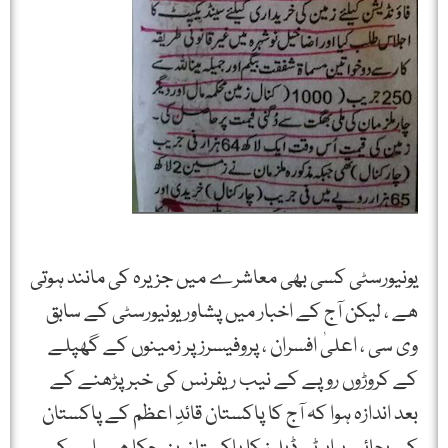
یونیورسٹی کسی بھی معاشرے میں جزیرہ کی مانند ہوتی
ھے ، لیکن آج کے اخبار میں پشاور یونیورسٹی کے سابق
وی سی ، اعلیٰ افسران ، پروفیسرز پر زمینوں کے گھپلے
کے کروڑوں روپے کے نیب ریفرنس کی خبر پڑھنے کے
بعد اندازہ ہوا کہ آج کا پاکستان قائدِ اعظم کے پاکستان