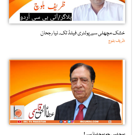
خشک مچھلی سے پولٹری فیلڈ تک، نیا رجحان
ظریف بلوچ
پوچھیں جو پوچھنا ہے!