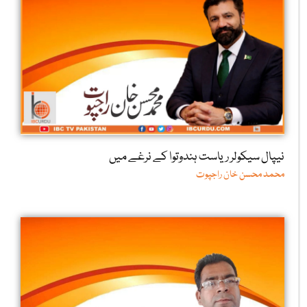
نیپال سیکولر ریاست ہندوتوا کے نرغے میں
محمد محسن خان راجپوت