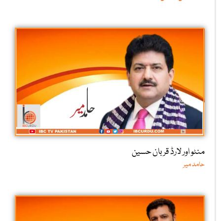
منٹو اور لارڈ قربان حسین
حامد میر