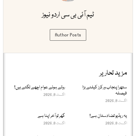
ٹیم آئی بی سی اردو نیوز
Author Posts
مزید تحاریر
ستھرا پنجاب ورکرز کیلئے بڑا
روتے ہوئے عوام اچھے لگتے ہیں!
فیصلہ
اگست 8, 2026
اگست 8, 2026
یہ ریڈیو تضادستان ہے!
گھر تو آخر اپنا ہے
اگست 8, 2026
اگست 8, 2026