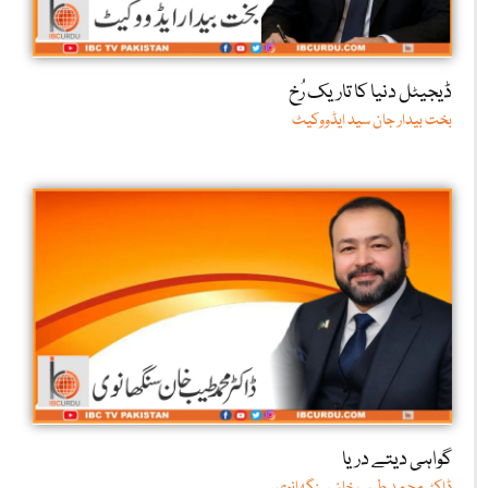
ڈیجیٹل دنیا کا تاریک رُخ
بخت بیدار جان سید ایڈووکیٹ
گواہی دیتے دریا
ڈاکٹر محمد طیب خان سنگھانوی