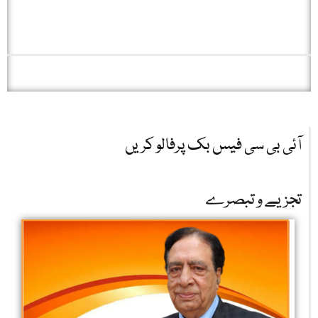
آئی بی سی فیس بک پرفالو کریں
تجزیے و تبصرے