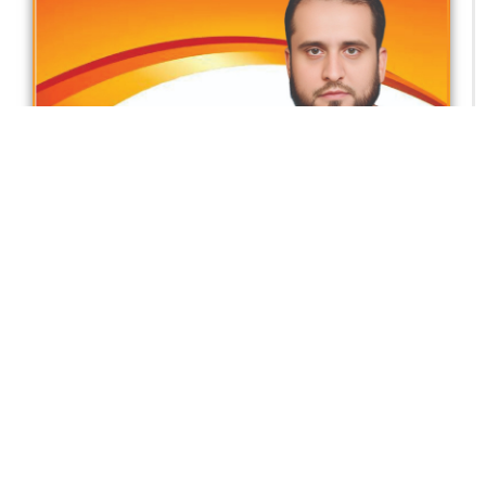
موت ایک اٹل حقیقت ہے
محمد ذیشان بٹ