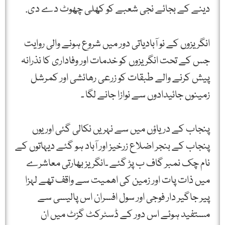
دینے کے بجائے نجی شعبے کو کھلی چھوٹ دے دی.
انگریزوں کے نو آبادیاتی دور میں شروع ہونے والی روایت
جس کے تحت انگریزوں کو خدمات اور وفاداری کا نذرانہ
پیش کرنے والے طبقات کو زرعی رھائشی اور کمرشل
زمینوں جائیدادوں سے نوازا جانے لگا ۔
پنجاب کے دریاؤں میں سے نہریں نکالی گئی اور یوں
پنجاب کے بنجر اضلاع زرخیز اور آباد ہو گئے دیہاتوں کے
نام چک نمبر گاف ب پڑ گئے ۔انگریز بھارتی معاشرے
میں ذات پات اور زمین کی اھمیت سے واقف تھے لہزا
پیر جاگیر دار فوجی اور سول افسران اس پالیسی سے
مستفید ہوئے اس دور کے ڈسٹرکٹ گزٹ میں ان