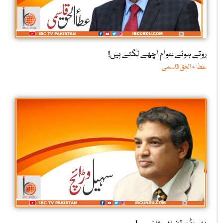
روتے ہوئے عوام اچھے لگتے ہیں!
عطا ء الحق قاسمی