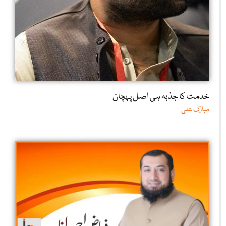
خدمت کا جذبہ ہی اصل پہچان
مبارک علی