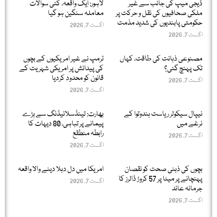
ڈیجی میپ کی جانب سے غیر
لاہور: ایک واقعہ، کئی سوالات
ملکی صحافیوں کی نقل و حرکت پر
معاملہ سنگین ہو گیا
حکومتی پابندیوں کی شدید مذمت
اگست 7, 2026
اگست 7, 2026
مصنوعی ذہانت کی طاقت، کہاں
ٹرمپ نے غیر امریکیوں کے بچوں
تک پہنچ گئی؟
کی پیدائش پر امریکی شہریت کے
قانون کو محدود کردیا
اگست 7, 2026
اگست 7, 2026
نیپال سیکولر ریاست ہندوتوا کے
بھارت: لینڈسلائیڈنگ سے بڑے
نرغے میں
پیمانے پر تباہی، 80 دیہات کا
رابطہ منطقع
اگست 7, 2026
اگست 7, 2026
بچوں کی ذہنی صحت کو نقصان
امریکا میں دل دہلا دینے والا واقعہ
پہنچانے پر میٹا پر 57 کروڑ ڈالرز کا
اگست 7, 2026
جرمانہ عائد
اگست 7, 2026