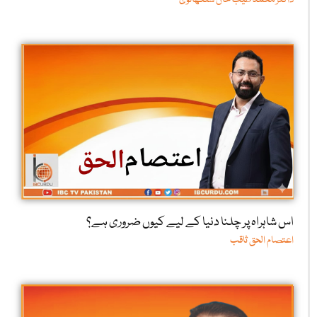
اس شاہراہ پر چلنا دنیا کے لیے کیوں ضروری ہے؟
اعتصام الحق ثاقب