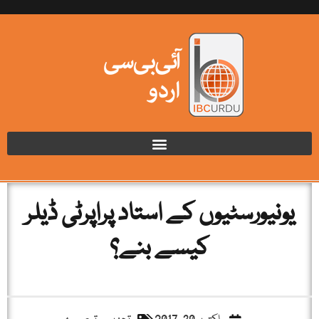
یونیورسٹیوں کے استاد پراپرٹی ڈیلر
کیسے بنے؟