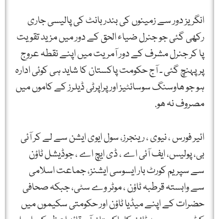
انگریز دور سے زمینوں کی بندر بانٹ کی پالیسی جاری
رکھی گئی جو جنرل ضیاء الحق کے دور میں مزید تقویت
پا کر جنرل مشرف کے دور آمریت میں اپنے نقطہ عروج
پر پہنچ گئی ۔ آج حکومت پاکستان کا شاید ہی کوئی ادارہ
ہو جو ھاوسنگ سوسائٹیز اور پراپرٹی ڈیلرز کے کاموں میں
مصروف نہ ھو.
ائیر فورس ، نیوی ، رینجرز، سول ایوی ایشن سے لے کر آئی
بی، پولیس، ایف آئی اے ، ڈی ایچ اے ، جوڈیشل ٹاؤن
سے سپریم کورٹ بار ایسوسی ایشنز، جماعت اسلامی
سے وابستہ قرطبہ ٹاؤن ، موٹر وے سٹی، جبکہ صحافی
حضرات کے اپنے میڈیا ٹاؤن اور حکومتی سکیموں میں