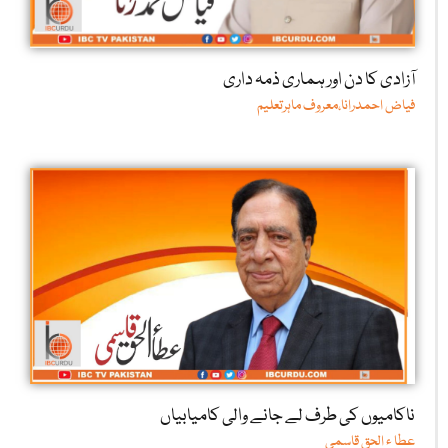
آزادی کا دن اور ہماری ذمہ داری
فیاض احمدرانا،معروف ماہرتعلیم
ناکامیوں کی طرف لے جانے والی کامیابیاں
عطا ء الحق قاسمی