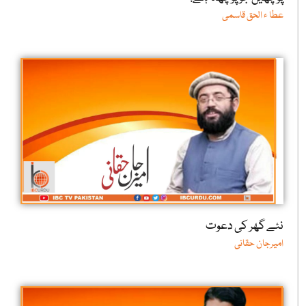
عطا ء الحق قاسمی
نئے گھر کی دعوت
امیرجان حقانی