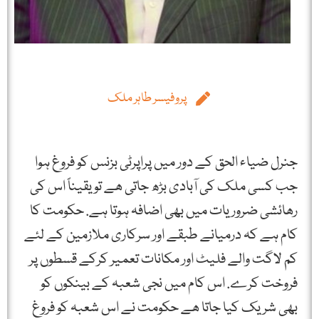
پروفیسر طاہر ملک
جنرل ضیاء الحق کے دور میں پراپرٹی بزنس کو فروغ ہوا
جب کسی ملک کی آبادی بڑھ جاتی ھے تو یقیناً اس کی
رھائشی ضروریات میں بھی اضافہ ہوتا ہے. حکومت کا
کام ہے کہ درمیانے طبقے اور سرکاری ملازمین کے لئے
کم لاگت والے فلیٹ اور مکانات تعمیر کرکے قسطوں پر
فروخت کرے. اس کام میں نجی شعبہ کے بینکوں کو
بھی شریک کیا جاتا ھے حکومت نے اس شعبہ کو فروغ