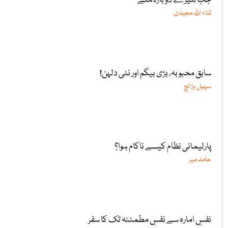
جب لٹیرے دوبارہ ملے
ثناء اللّٰہ مجیدی
سابق محبوبہ، بڑی بیگم اور نئی دلہن!
سہیل وڑائچ
پارلیمانی نظام کیسے ناکام ہوا؟
حامد میر
نفسِ امارہ سے نفسِ مطمئنہ تک کا سفر