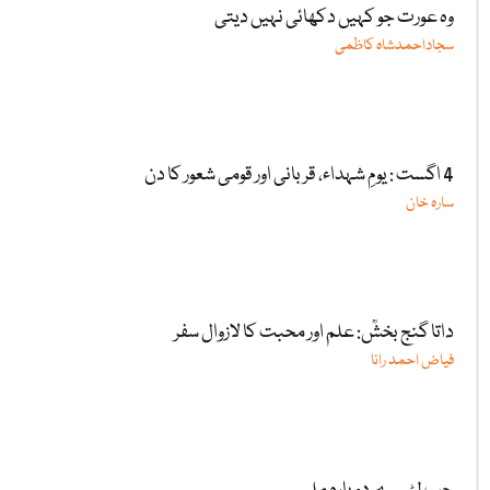
وہ عورت جو کہیں دکھائی نہیں دیتی
سجاداحمدشاہ کاظمی
4 اگست : یومِ شہداء، قربانی اور قومی شعور کا دن
سارہ خان
داتا گنج بخشؒ: علم اور محبت کا لازوال سفر
فیاض احمد رانا