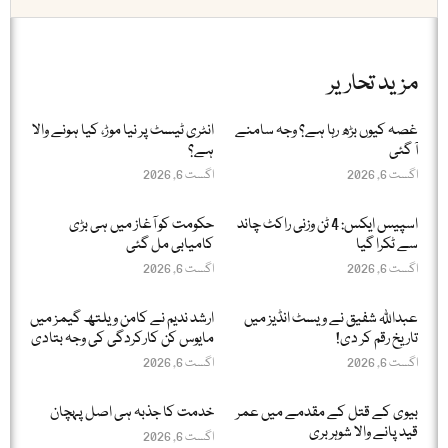
مزید تحاریر
غصہ کیوں بڑھ رہا ہے؟ وجہ سامنے
انٹری ٹیسٹ پر نیا موڑ، کیا ہونے والا
آ گئی
ہے؟
اگست 6, 2026
اگست 6, 2026
اسپیس ایکس: 4 ٹن وزنی راکٹ چاند
حکومت کو آغاز میں ہی بڑی
سے ٹکرا گیا
کامیابی مل گئی
اگست 6, 2026
اگست 6, 2026
عبداللّٰہ شفیق نے ویسٹ انڈیز میں
ارشد ندیم نے کامن ویلتھ گیمز میں
تاریخ رقم کر دی!
مایوس کن کارکردگی کی وجہ بتادی
اگست 6, 2026
اگست 6, 2026
بیوی کے قتل کے مقدمے میں عمر
خدمت کا جذبہ ہی اصل پہچان
قید پانے والا شوہر بری
اگست 6, 2026