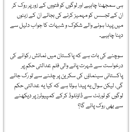
ہی سمجھنا چاہیے اور لوگوں کو فتووں کے زور پر روک کر
ان کے تجسس کو مہمیز کرنے کی بجائے ان کے زہنوں
میں پیدا ہونے والے شکوک و شبہات کا جواب دلیل سے
دینا چاہیے۔
سوچنے کی بات ہے کہ پاکستان میں نمائش رکوانے کی
درخواست سے شہرت پانے والی فلم عدالتی حکم پر
پاکستانی سینماؤں کی سکرین پر چلنے سے تو رک جائے
گی، لیکن سوال یہ پیدا ہوتا ہے کہ کیا یہ عدالتی حکم
لوگوں کو ٹورنٹ سے ڈاؤنلوڈ کرکے کمپیوٹرز پر دیکھنے
سے بھی روک پائے گا؟