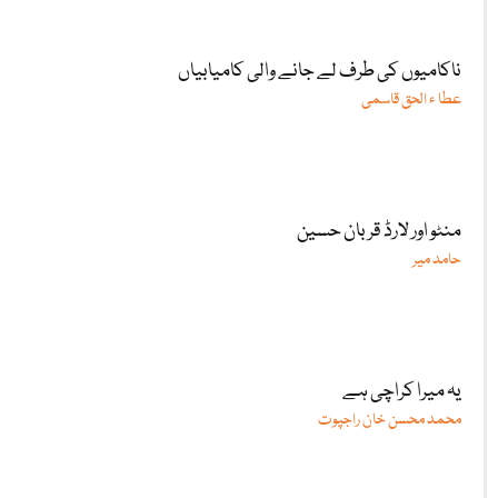
ناکامیوں کی طرف لے جانے والی کامیابیاں
عطا ء الحق قاسمی
منٹو اور لارڈ قربان حسین
حامد میر
یہ میرا کراچی ہے
محمد محسن خان راجپوت