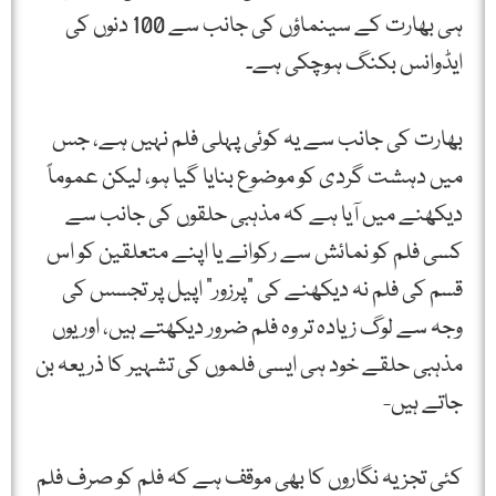
ہی بھارت کے سینماؤں کی جانب سے 100 دنوں کی
ایڈوانس بکنگ ہوچکی ہے۔
بھارت کی جانب سے یہ کوئی پہلی فلم نہیں ہے، جس
میں دہشت گردی کو موضوع بنایا گیا ہو، لیکن عموماً
دیکھنے میں آیا ہے کہ مذہبی حلقوں کی جانب سے
کسی فلم کو نمائش سے رکوانے یا اپنے متعلقین کو اس
قسم کی فلم نہ دیکھنے کی "پرزور” اپیل پر تجسس کی
وجہ سے لوگ زیادہ تر وہ فلم ضرور دیکھتے ہیں، اور یوں
مذہبی حلقے خود ہی ایسی فلموں کی تشہیر کا ذریعہ بن
جاتے ہیں-
کئی تجزیہ نگاروں کا بھی موقف ہے کہ فلم کو صرف فلم