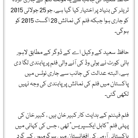
ٹریلر کی بنیاد پر اختیار کیا گیا ہے، جو 25 جولائی 2015
کو جاری ہوا جبکہ فلم کی نمائش 28 اگست 2015 کو
ہوگی۔
حافظ سعید کے وکیل اے کے ڈوگر کے مطابق لاہور
ہائی کورٹ نے بولی وڈ کی آنے والی فلم پر پابندی لگا دی
ہے، البتہ عدالت کی جانب سے جاری نوٹس میں
پاکستان میں فلم کی نمائش پر پابندی کی وجہ نہیں
لکھی گئی۔
فلم فینٹم کے ہدایت کار کبیر خان ہیں ، کبیر خان کی
پہلی فلم "کابل ایکسپریس” تھی ، جس کی کہانی میں
پاکستانی آرمی کی افغانستان میں سرگرمیوں کے گرد