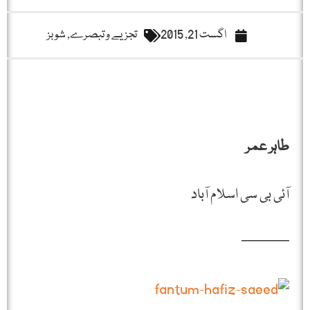
اگست 21, 2015
تجزیے و تبصرے
,
شوبز
طاہر عمر
آئی بی سی اسلام آباد
———