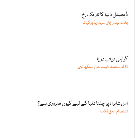
ڈیجیٹل دنیا کا تاریک رُخ
بخت بیدار جان سید ایڈووکیٹ
گواہی دیتے دریا
ڈاکٹر محمد طیب خان سنگھانوی
اس شاہراہ پر چلنا دنیا کے لیے کیوں ضروری ہے؟
اعتصام الحق ثاقب