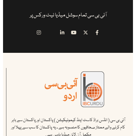
آئی بی سی تمام سوشل میڈیا نیٹ ورکس پر
آئی بی سی ( انڈس براڈ کاسٹ اینڈ کیمونیکیشن ) پاکستان اور پاکستان سے باہر
کام کرنے والے ممتاز صحافیوں کا منصوبہ ہے ۔ یہ پاکستان کا سب سے پہلا اور
مکمل آن لائن میڈیا ہاوس ہے .