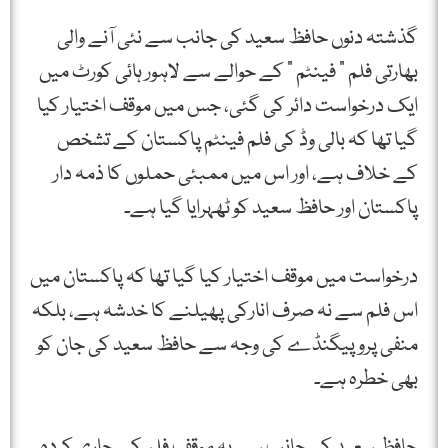
گذشتہ دنوں حافظ سعید کی جانب سے نئی آنے والی
بھارتی فلم ” فینٹم ” کے حوالے سے لاہور ہائی کورٹ میں
ایک درخواست دائر کی گئی، جس میں موقف اختیار کیا
گیا تھا کہ بالی وڈ کی فلم فینٹم پاکستان کے تشخص
کے خلاف ہے، اور اس میں ممبئی حملوں کا ذمہ دار
پاکستان اور حافظ سعید کو ٹھہرایا گیا ہے۔
درخواست میں موقف اختیار کیا گیا تھا کہ پاکستان میں
اس فلم سے نہ صرف انارکی پھیلنے کا خدشہ ہے، بلکہ
منفی پروپیگنڈے کی وجہ سے حافظ سعید کی جان کو
بھی خطرہ ہے۔
حافظ سعید کی جانب سے یہ موقف فلم کے جاری کردہ