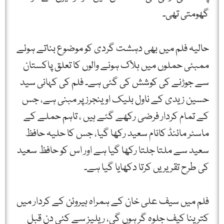
گھومتی تھی۔
حالیہ فلم میں بھی دہشت گردی کو موضوع بناتے ہوئے
ممبئی حملوں میں ہلاک ہونے والوں کا تعلق پاکستان
سے جوڑنے کی کوشش کی گئی ہے۔ فلم کی کہانی سید
حسین زیدی کے ناول بلیک اوینجرز پر مبنی ہے، جس
کے تمام کردار فرضی رکھے گئے ہیں ، تاہم حملے کے
ماسٹر مائنڈ کانام سعید رکھا گیا، جس کا حلیہ حافظ
سعید سے ملتا جلتا رکھا گیا ہے اور اس کو حافظ سعید
کی طرح تقریریں کرتا دکھایا گیا ہے۔
فلم میں سیف علی خان کے ہمراہ ہیروئن کے کردار میں
کترینا کیف جلوہ گر ہوں گی، ریلیز سے کئی دن قبل