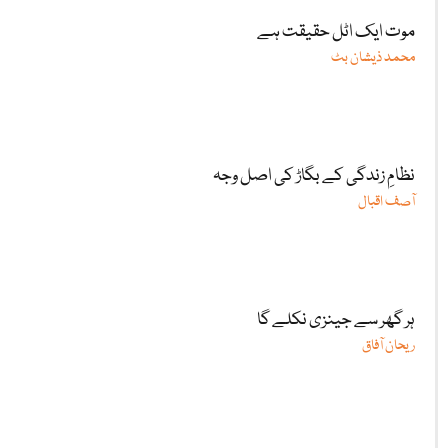
موت ایک اٹل حقیقت ہے
محمد ذیشان بٹ
نظامِ زندگی کے بگاڑ کی اصل وجہ
آصف اقبال
ہر گھر سے جینزی نکلے گا
ریحان آفاق