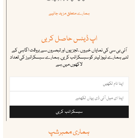
ہمارے متعلق مزید جانیے
اپ ڈیٹس حاصل کریں
آئی بی سی کی نمایاں خبروں ، تجزیوں اور تبصروں سے بروقت اگاہی کے
لئے ہمارے نیوز لیٹر کو سبسکرائب کریں. ہمارے سبسکرائبرز کی تعداد
لاکھوں میں ہے
سبسکرائب کریں
ہماری ممبرشپ