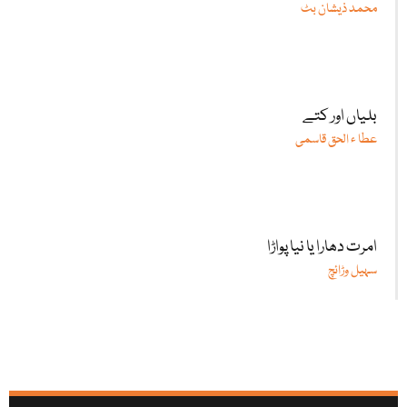
محمد ذیشان بٹ
بلیاں اور کتے
عطا ء الحق قاسمی
امرت دھارا یا نیا پواڑا
سہیل وڑائچ