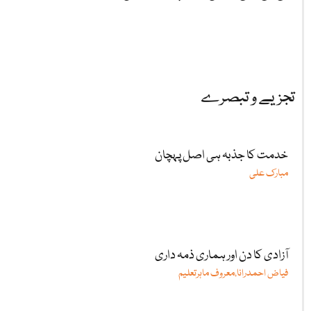
تجزیے و تبصرے
خدمت کا جذبہ ہی اصل پہچان
مبارک علی
آزادی کا دن اور ہماری ذمہ داری
فیاض احمدرانا،معروف ماہرتعلیم