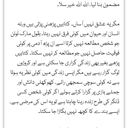
مضمون بنا لیا، اللہ اللہ خیر سلا۔
مگر یہ عشق نہیں آساں۔ کتابیں پڑھنی پڑتی ہیں ورنہ
انسان اور حیوان میں کوئی فرق نہیں رہتا۔ بقول مارک ٹوئن
جو شخص مطالعہ نہیں کرتا اسے ان پڑھ آدمی پر کوئی
فوقیت حاصل نہیں جو مطالعہ کر نہیں سکتا۔ کتابیں
پڑھے بغیر بھی زندگی گزاری جا سکتی ہے اور کروڑوں
لوگ گزار رہے ہیں مگر ایسی زندگی میں کوئی نظریہ ہوتا
ہے نہ کوئی سوچی سمجھی رائے، کھوکھلی دانش اور
جملے بازی پر گزارا کرتے ہوئے اگر کوئی شخص کسی
ڈنگر کی طرح زندہ رہنا چاہتا ہے تو یہ اس کی مرضی ہے،
ایسے بندے کا کچھ نہیں بگاڑا جا سکتا۔