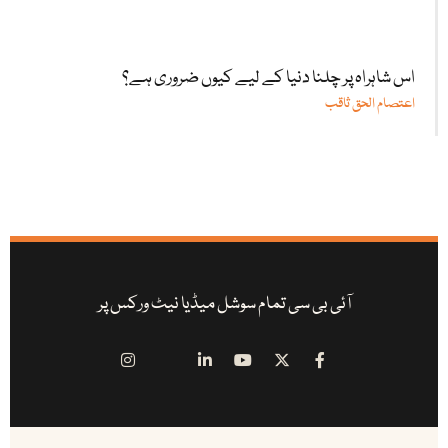
اس شاہراہ پر چلنا دنیا کے لیے کیوں ضروری ہے؟
اعتصام الحق ثاقب
آئی بی سی تمام سوشل میڈیا نیٹ ورکس پر