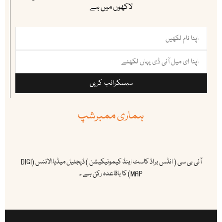
لاکھوں میں ہے
سبسکرائب کریں
ہماری ممبرشپ
آئی بی سی ( انڈس براڈ کاسٹ اینڈ کیمونیکیشن ) ڈیجٹیل میڈیاالائنس (DIGI
MAP) کا باقاعدہ رکن ہے ۔