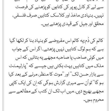
سے لے کر کارل پوپر کی کتابوں کو پڑھنے کی فرصت
نہیں۔ بنیادی ماخذ اور کلاسک کتابیں صرف فلسفی،
محقق اور جیل کے قیدی پڑھتے ہیں۔
کالم کی دُم:یہ کالم اس مفروضے کو بنیاد بنا کر لکھا گیا
ہے کہ ہم لوگ کتابیں نہیں پڑھتے، اگر اس کے جواب
میں کوئی صاحب یا صاحبہ مجھے یہ بتائیں کہ اس
ملک میں کتابیں بہت بکتی ہیں جیسے کہ ’’پارلیمنٹ
سے بازار حسن تک‘‘ اور ’’موت کا منظر، مرنے کے بعد کیا
ہو گا‘‘ تو اُن سے میری گزارش ہوگی کہ اِن کی ایک کاپی
مجھے بھیج دیں، میں اب تک ان کتب کے مطالعے سے
محروم ہوں۔