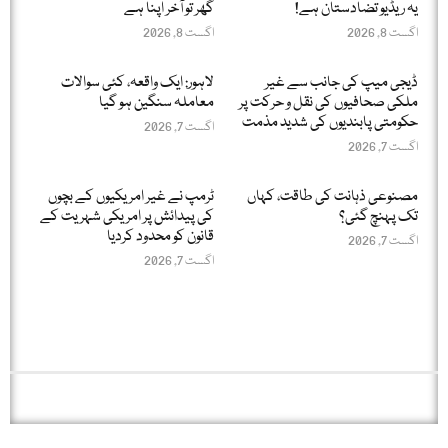
یہ ریڈیو تضادستان ہے!
گھر تو آخر اپنا ہے
اگست 8, 2026
اگست 8, 2026
ڈیجی میپ کی جانب سے غیر
لاہور: ایک واقعہ، کئی سوالات
ملکی صحافیوں کی نقل و حرکت پر
معاملہ سنگین ہو گیا
حکومتی پابندیوں کی شدید مذمت
اگست 7, 2026
اگست 7, 2026
مصنوعی ذہانت کی طاقت، کہاں
ٹرمپ نے غیر امریکیوں کے بچوں
تک پہنچ گئی؟
کی پیدائش پر امریکی شہریت کے
قانون کو محدود کردیا
اگست 7, 2026
اگست 7, 2026