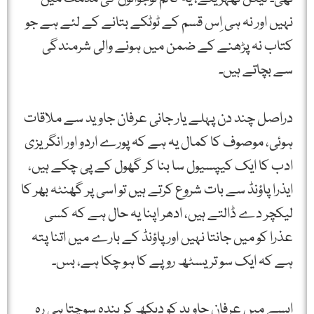
نہیں اور نہ ہی اِس قسم کے ٹوٹکے بتانے کے لئے ہے جو
کتاب نہ پڑھنے کے ضمن میں ہونے والی شرمندگی
سے بچاتے ہیں۔
دراصل چند دن پہلے یار جانی عرفان جاوید سے ملاقات
ہوئی، موصوف کا کمال یہ ہے کہ پورے اردو اور انگریزی
ادب کا ایک کیپسیول سا بنا کر گھول کے پی چکے ہیں،
ایذرا پاؤنڈ سے بات شروع کرتے ہیں تو اسی پر گھنٹہ بھر کا
لیکچر دے ڈالتے ہیں، ادھر اپنا یہ حال ہے کہ کسی
عذرا کو میں جانتا نہیں اور پاؤنڈ کے بارے میں اتنا پتہ
ہے کہ ایک سو تریسٹھ روپے کا ہو چکا ہے، بس۔
ایسے میں عرفان جاوید کو دیکھ کر بندہ سوچتا ہی رہ