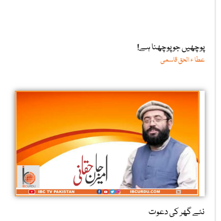
پوچھیں جو پوچھنا ہے!
عطا ء الحق قاسمی
نئے گھر کی دعوت