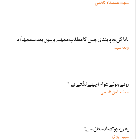
سجاداحمدشاہ کاظمی
بابا کی وہ پابندی جس کا مطلب مجھے برسوں بعد سمجھ آیا
رابعہ سید
روتے ہوئے عوام اچھے لگتے ہیں!
عطا ء الحق قاسمی
یہ ریڈیو تضادستان ہے!
سہیل وڑائچ