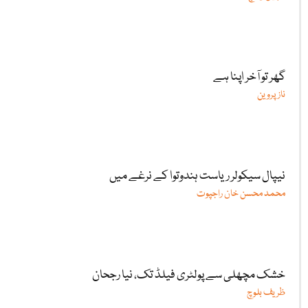
گھر تو آخر اپنا ہے
ناز پروین
نیپال سیکولر ریاست ہندوتوا کے نرغے میں
محمد محسن خان راجپوت
خشک مچھلی سے پولٹری فیلڈ تک، نیا رجحان
ظریف بلوچ