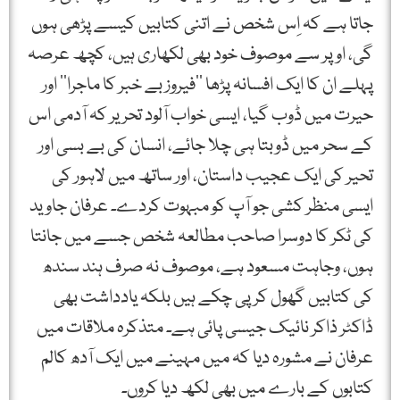
جاتا ہے کہ اِس شخص نے اتنی کتابیں کیسے پڑھی ہوں
گی، اوپر سے موصوف خود بھی لکھاری ہیں، کچھ عرصہ
پہلے ان کا ایک افسانہ پڑھا ’’فیروز بے خبر کا ماجرا‘‘ اور
حیرت میں ڈوب گیا، ایسی خواب آلود تحریر کہ آدمی اس
کے سحر میں ڈوبتا ہی چلا جائے، انسان کی بے بسی اور
تحیر کی ایک عجیب داستان، اور ساتھ میں لاہور کی
ایسی منظر کشی جو آپ کو مبہوت کردے۔ عرفان جاوید
کی ٹکر کا دوسرا صاحب مطالعہ شخص جسے میں جانتا
ہوں، وجاہت مسعود ہے، موصوف نہ صرف ہند سندھ
کی کتابیں گھول کر پی چکے ہیں بلکہ یادداشت بھی
ڈاکٹر ذاکر نائیک جیسی پائی ہے۔ متذکرہ ملاقات میں
عرفان نے مشورہ دیا کہ میں مہینے میں ایک آدھ کالم
کتابوں کے بارے میں بھی لکھ دیا کروں۔