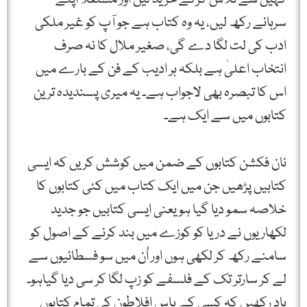
سرہانے رکھ لیں، یہ وہ کتاب ہے جو آپ کو غیر ملکی
ادب کی لت لگا دے گی، صغیر ملال کا نہ صرف
انتخاب اعلیٰ ہے بلکہ ہر ادیب کے فن کے بارے میں
اس کا تبصرہ بھی لاجواب ہے۔ یہ میری پسندیدہ ترین
کتابوں میں سے ایک ہے۔
نان فکشن کتابوں کے ضمن میں کوشش کریں کہ ایسی
کتابیں پڑھیں جن میں ایک کتاب میں کئی کتابوں کا
خلاصہ سمو دیا گیا ہو یعنی ایسی کتابیں جو جدید
لکھاریوں نے دریا کو کوزے میں بند کرنے کے اصول کو
سامنے رکھ کر لکھی ہوں اور اُن میں سو فسطائیوں سے
لے کر سارتر تک کے فلسفے کو زپ لگا کر سی دیا گیاہو۔
یاد رکھیں کہ کسی کے پاس افلاطون کی تمام کتابوں