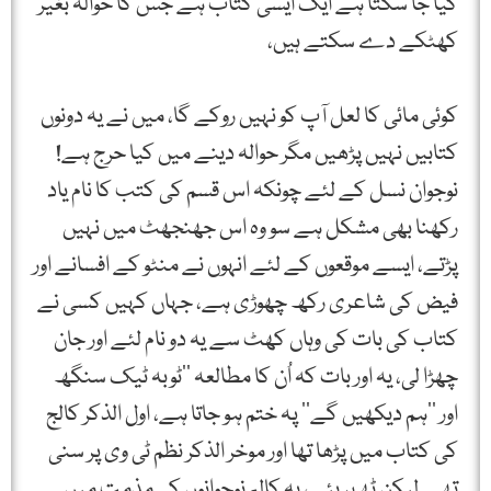
کیا جا سکتا ہے ایک ایسی کتاب ہے جس کا حوالہ بغیر
کھٹکے دے سکتے ہیں،
کوئی مائی کا لعل آپ کو نہیں روکے گا، میں نے یہ دونوں
کتابیں نہیں پڑھیں مگر حوالہ دینے میں کیا حرج ہے!
نوجوان نسل کے لئے چونکہ اس قسم کی کتب کا نام یاد
رکھنا بھی مشکل ہے سو وہ اس جھنجھٹ میں نہیں
پڑتے، ایسے موقعوں کے لئے انہوں نے منٹو کے افسانے اور
فیض کی شاعری رکھ چھوڑی ہے، جہاں کہیں کسی نے
کتاب کی بات کی وہاں کھٹ سے یہ دو نام لئے اور جان
چھڑا لی، یہ اور بات کہ اُن کا مطالعہ ’’ٹوبہ ٹیک سنگھ
اور ’’ہم دیکھیں گے‘‘ پہ ختم ہو جاتا ہے، اول الذکر کالج
کی کتاب میں پڑھا تھا اور موخر الذکر نظم ٹی وی پر سنی
تھی۔ لیکن ٹھہریئے، یہ کالم نوجوانوں کی مذمت میں