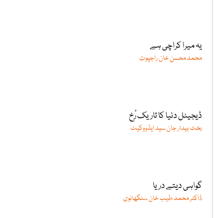
یہ میرا کراچی ہے
محمد محسن خان راجپوت
ڈیجیٹل دنیا کا تاریک رُخ
بخت بیدار جان سید ایڈووکیٹ
گواہی دیتے دریا
ڈاکٹر محمد طیب خان سنگھانوی