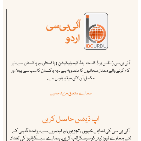
آئی بی سی ( انڈس براڈ کاسٹ اینڈ کیمونیکیشن ) پاکستان اور پاکستان سے باہر
کام کرنے والے ممتاز صحافیوں کا منصوبہ ہے ۔ یہ پاکستان کا سب سے پہلا اور
مکمل آن لائن میڈیا ہاوس ہے .
ہمارے متعلق مزید جانیے
اپ ڈیٹس حاصل کریں
آئی بی سی کی نمایاں خبروں ، تجزیوں اور تبصروں سے بروقت اگاہی کے
لئے ہمارے نیوز لیٹر کو سبسکرائب کریں. ہمارے سبسکرائبرز کی تعداد