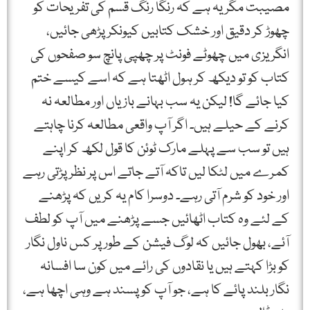
مصیبت مگر یہ ہے کہ رنگا رنگ قسم کی تفریحات کو
چھوڑ کر دقیق اور خشک کتابیں کیونکر پڑھی جائیں،
انگریزی میں چھوٹے فونٹ پر چھپی پانچ سو صفحوں کی
کتاب کو تو دیکھ کر ہول اٹھتا ہے کہ اسے کیسے ختم
کیا جائے گا! لیکن یہ سب بہانے بازیاں اور مطالعہ نہ
کرنے کے حیلے ہیں۔ اگر آپ واقعی مطالعہ کرنا چاہتے
ہیں تو سب سے پہلے مارک ٹوئن کا قول لکھ کر اپنے
کمرے میں لٹکا لیں تاکہ آتے جاتے اس پر نظر پڑتی رہے
اور خود کو شرم آتی رہے۔ دوسرا کام یہ کریں کہ پڑھنے
کے لئے وہ کتاب اٹھائیں جسے پڑھنے میں آپ کو لطف
آئے، بھول جائیں کہ لوگ فیشن کے طور پر کس ناول نگار
کو بڑا کہتے ہیں یا نقادوں کی رائے میں کون سا افسانہ
نگار بلند پائے کا ہے، جو آپ کو پسند ہے وہی اچھا ہے،