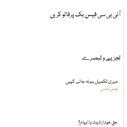
آئی بی سی فیس بک پرفالو کریں
تجزیے و تبصرے
میری تکمیل ہو نہ جائے کہیں
یونس شناس
حقِ خودارادیت یا ابہام؟