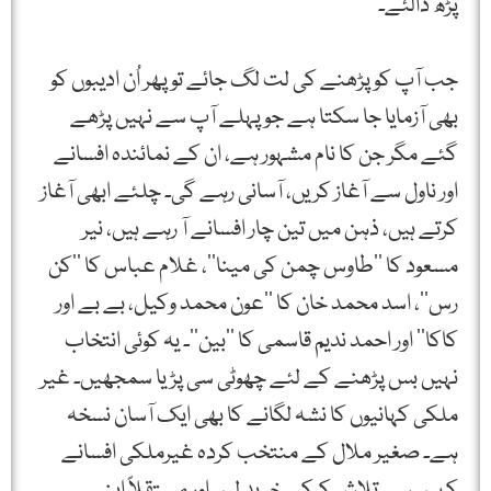
پڑھ ڈالئے۔
جب آپ کو پڑھنے کی لت لگ جائے تو پھر اُن ادیبوں کو
بھی آزمایا جا سکتا ہے جو پہلے آپ سے نہیں پڑھے
گئے مگر جن کا نام مشہور ہے، ان کے نمائندہ افسانے
اور ناول سے آغاز کریں، آسانی رہے گی۔ چلئے ابھی آغاز
کرتے ہیں، ذہن میں تین چار افسانے آ رہے ہیں، نیر
مسعود کا ’’طاوس چمن کی مینا‘‘، غلام عباس کا ’’کن
رس‘‘، اسد محمد خان کا ’’عون محمد وکیل، بے بے اور
کاکا‘‘ اور احمد ندیم قاسمی کا ’’بین‘‘۔ یہ کوئی انتخاب
نہیں بس پڑھنے کے لئے چھوٹی سی پڑیا سمجھیں۔ غیر
ملکی کہانیوں کا نشہ لگانے کا بھی ایک آسان نسخہ
ہے۔ صغیر ملال کے منتخب کردہ غیرملکی افسانے
کہیں سے تلاش کرکے خرید لیں اور مستقلاً اپنے