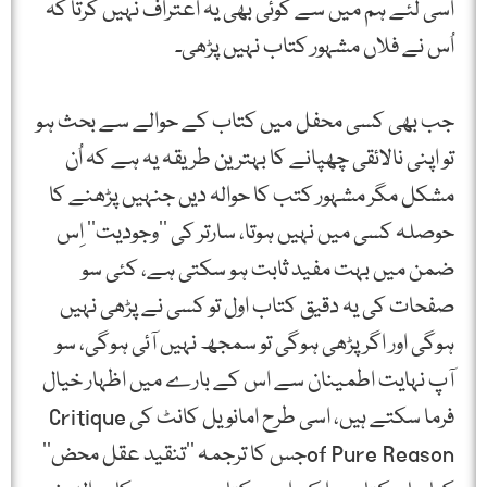
اسی لئے ہم میں سے کوئی بھی یہ اعتراف نہیں کرتا کہ
اُس نے فلاں مشہور کتاب نہیں پڑھی۔
جب بھی کسی محفل میں کتاب کے حوالے سے بحث ہو
تو اپنی نالائقی چھپانے کا بہترین طریقہ یہ ہے کہ اُن
مشکل مگر مشہور کتب کا حوالہ دیں جنہیں پڑھنے کا
حوصلہ کسی میں نہیں ہوتا، سارتر کی ’’وجودیت‘‘ اِس
ضمن میں بہت مفید ثابت ہو سکتی ہے، کئی سو
صفحات کی یہ دقیق کتاب اول تو کسی نے پڑھی نہیں
ہوگی اور اگر پڑھی ہوگی تو سمجھ نہیں آئی ہوگی، سو
آپ نہایت اطمینان سے اس کے بارے میں اظہار خیال
فرما سکتے ہیں، اسی طرح امانویل کانٹ کی Critique
of Pure Reasonجس کا ترجمہ ’’تنقید عقل محض‘‘