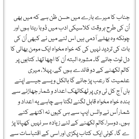
جناب کا میرے بارے میں حسن ظن ہے کہ میں بھی
اُن کی طرح ہر وقت کلاسیکی ادب میں ڈوبا رہتا ہوں اور
چونکہ وہ بھلے آدمی ہیں اس لئے میں نے کبھی اُن کی
بات کی تردید نہیں کی کہ خواہ مخواہ ایک مومن بھائی کا
دل ٹوٹ جائے گا۔ مشورہ البتہ اُن کا اچھا تھا۔ کتابوں پر
کالم لکھنے کے دو فائدے ہوں گے، پہلا، میری
علمیت کا رعب پڑ جائے گا بالکل ویسے جیسے اپنے
ہاں آج کل ٹی وی پر ٹھکاٹھک اعداد و شمار جھاڑنے سے
بندہ خواہ مخواہ قابل لگنے لگتا ہے چاہے یہ اعداد و
شمار اُس نے واٹس ایپ سے ہی کیوں نہ اکٹھے کئے
ہوں، دوسرا،کالم لکھنے کے لئے زیادہ سر نہیں کھپانا پڑ
ے گا، کوئی ایک کتاب پکڑی اور اسی کے اقتباسات سے