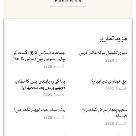
Author Posts
مزید تحاریر
میری تکمیل ہو نہ جائے کہیں
جماعت اسلامی کا 16 اگست کو
چاروں صوبوں میں دھرنوں کا اعلان
اگست 9, 2026
اگست 9, 2026
حقِ خودارادیت یا ابہام؟
بابا کی وہ پابندی جس کا مطلب
مجھے برسوں بعد سمجھ آیا
اگست 9, 2026
اگست 8, 2026
ستھرا پنجاب ورکرز کیلئے بڑا
روتے ہوئے عوام اچھے لگتے ہیں!
فیصلہ
اگست 8, 2026
اگست 8, 2026