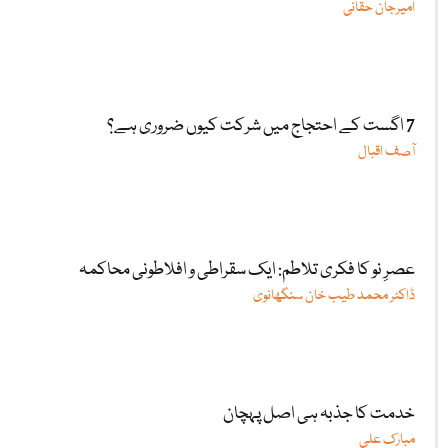
امیرجان حقانی
7 اگست کے احتجاج میں شرکت کیوں ضروری ہے؟
آصف اقبال
عصرِ نو کا فکری تلاطم: ایک سقراطی و افلاطونی محاکمہ
ڈاکٹر محمد طیب خان سنگھانوی
خدمت کا جذبہ ہی اصل پہچان
مبارک علی