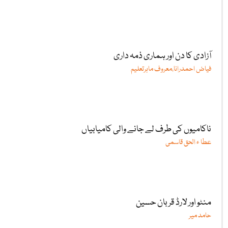
آزادی کا دن اور ہماری ذمہ داری
فیاض احمدرانا،معروف ماہرتعلیم
ناکامیوں کی طرف لے جانے والی کامیابیاں
عطا ء الحق قاسمی
منٹو اور لارڈ قربان حسین
حامد میر