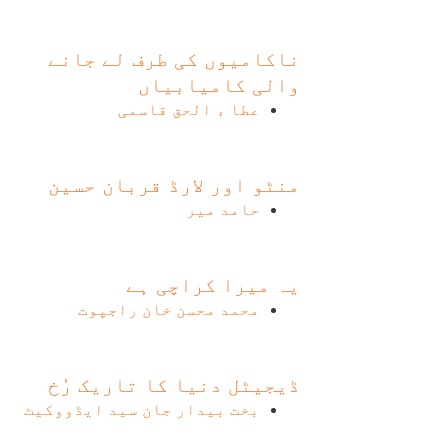
ناکامیوں کی طرف لے جانے
والی کامیابیاں
عطا ء الحق قاسمی
منٹو اور لارڈ قربان حسین
حامد میر
یہ میرا کراچی ہے
محمد محسن خان راجپوت
ڈیجیٹل دنیا کا تاریک رُخ
بخت بیدار جان سید ایڈووکیٹ