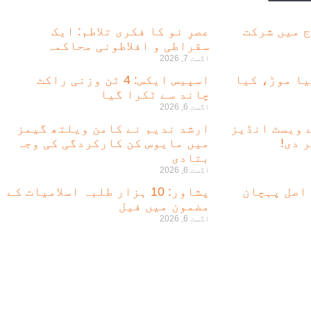
ج میں شرکت
عصرِ نو کا فکری تلاطم: ایک
سقراطی و افلاطونی محاکمہ
اگست 7, 2026
یا موڑ، کیا
اسپیس ایکس: 4 ٹن وزنی راکٹ
چاند سے ٹکرا گیا
اگست 6, 2026
ے ویسٹ انڈیز
ارشد ندیم نے کامن ویلتھ گیمز
 دی!
میں مایوس کن کارکردگی کی وجہ
بتادی
اگست 6, 2026
 اصل پہچان
پشاور: 10 ہزار طلبہ اسلامیات کے
مضمون میں فیل
اگست 6, 2026