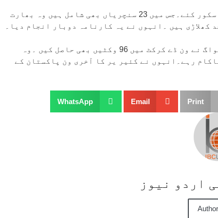
انہوں نے 104 ٹیسٹ میں آٹھ ہزار پانچ سو چھیاسی رنز اسکور کئے۔جس میں 23 سنچریاں بھی شامل ہیں وہ بھارت
د کھلاڑی ہیں ۔انہوں نے یہ کارنامہ دوبار انجام دیا۔
251 ون ڈے میں انہوں نے8273 رنز اسکور کئے۔وریندر سہواگ نے ون ڈے کرکٹ میں 96 وکٹیں بھی حاصل کیں ۔وہ
کام رہے۔انہوں نے کئیر یر کا آخری ون پاکستان کے
WhatsApp
Email
Print
سی اردو نیوز
Author