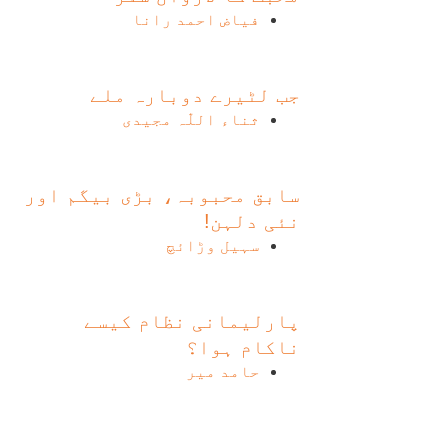
فیاض احمد رانا
جب لٹیرے دوبارہ ملے
ثناء اللّٰہ مجیدی
سابق محبوبہ، بڑی بیگم اور
نئی دلہن!
سہیل وڑائچ
پارلیمانی نظام کیسے
ناکام ہوا؟
حامد میر