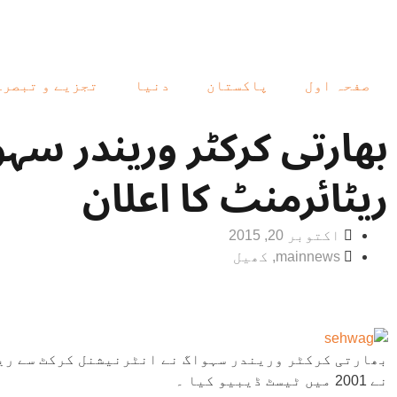
صفحہ اول
پاکستان
دنیا
تجزیے و تبصرے
بھارتی کرکٹر وریندر سہ
ریٹائرمنٹ کا اعلان
اکتوبر 20, 2015
mainnews
,
کھیل
بھارتی کرکٹر وریندر سہواگ نے انٹرنیشنل کرکٹ سے ری
نے 2001 میں ٹیسٹ ڈیبیو کیا ۔