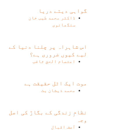
گواہی دیتے دریا
ڈاکٹر محمد طیب خان
سنگھانوی
اس شاہراہ پر چلنا دنیا کے
لیے کیوں ضروری ہے؟
اعتصام الحق ثاقب
موت ایک اٹل حقیقت ہے
محمد ذیشان بٹ
نظامِ زندگی کے بگاڑ کی اصل
وجہ
آصف اقبال