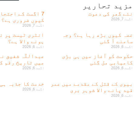
مزید تحاریر
نئے گھر کی دعوت
7 اگست کے احتجا
اگست 7, 2026
کیوں ضروری ہے؟
اگست 7, 2026
غصہ کیوں بڑھ رہا ہے؟ وجہ
انٹری ٹیسٹ پر ن
سامنے آ گئی
ہونے والا ہے؟
اگست 6, 2026
اگست 6, 2026
حکومت کو آغاز میں ہی بڑی
عبداللّٰہ شفیق ن
کامیابی مل گئی
میں تاریخ رقم کر
اگست 6, 2026
اگست 6, 2026
بیوی کے قتل کے مقدمے میں عمر
خدمت کا جذبہ ہی
قید پانے والا شوہر بری
اگست 6, 2026
اگست 6, 2026