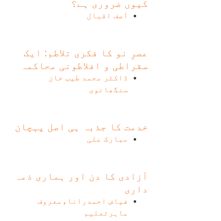
کیوں ضروری ہے؟
آصف اقبال
عصرِ نو کا فکری تلاطم: ایک
سقراطی و افلاطونی محاکمہ
ڈاکٹر محمد طیب خان
سنگھانوی
خدمت کا جذبہ ہی اصل پہچان
مبارک علی
آزادی کا دن اور ہماری ذمہ
داری
فیاض احمدرانا،معروف
ماہرتعلیم