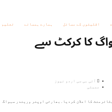
اقلیتوں کے مسائل
ہمارے ہمسائے
تعلیم
واگ کا کرکٹ سے
آئی بی سی اردو نیوز
ممبئی
ٹائرمنٹ کا اعلان کردیا۔بھارتی اوپنر وریندر سہواگ