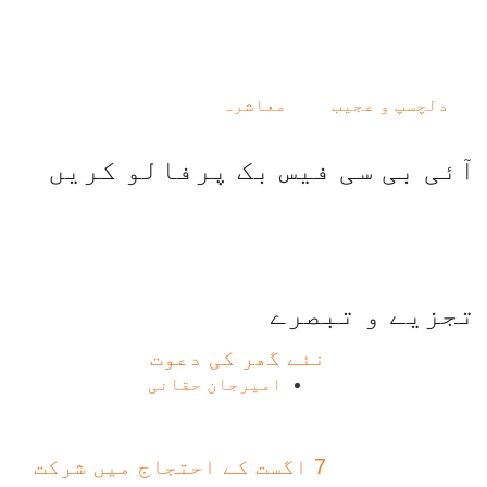
دلچسپ و عجیب
معاشرہ
آئی بی سی فیس بک پرفالو کریں
تجزیے و تبصرے
نئے گھر کی دعوت
امیرجان حقانی
7 اگست کے احتجاج میں شرکت