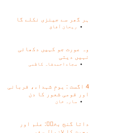
ہر گھر سے جینزی نکلے گا
ریحان آفاق
وہ عورت جو کہیں دکھائی
نہیں دیتی
سجاداحمدشاہ کاظمی
4 اگست : یومِ شہداء، قربانی
اور قومی شعور کا دن
سارہ خان
داتا گنج بخشؒ: علم اور
محبت کا لازوال سفر