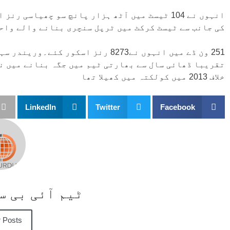
کی جانب سے ٹیسٹ کرکٹ میں ٹرپل سنچری بنانے والے واح
تقریبا ڈھائی سال سے بھارتی ٹیم میں جگہ بنانے میں نا
خلاف 2013 میں کولکتہ میں کھیلا تھا
LinkedIn
Twitter
Facebook
ٹیم آئی بی 
 Posts