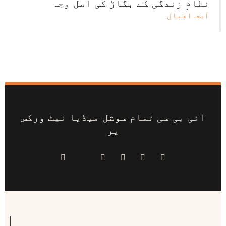
نظامِ زندگی کے بگاڑ کی اصل وجہ
آصف اقبال
آئی بی سی تمام سوشل میڈیا نیٹ ورکس
پر