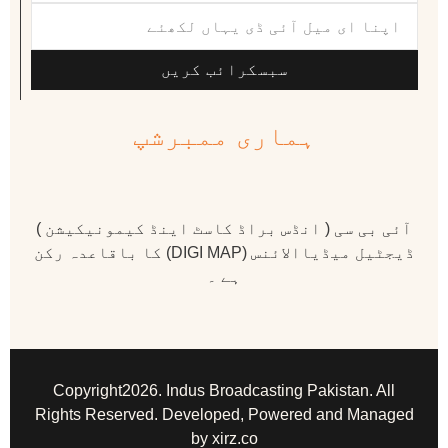
سبسکرائب کریں
ہماری ممبرشپ
آئی بی سی ( انڈس براڈ کاسٹ اینڈ کیمونیکیشن )
ڈیجٹیل میڈیاالائنس (DIGI MAP) کا باقاعدہ رکن
ہے ۔
Copyright2026. Indus Broadcasting Pakistan. All
Rights Reserved. Developed, Powered and Managed
by xirz.co