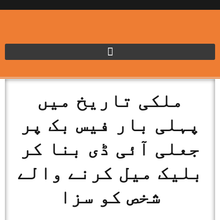
ملکی تاریخ میں
پہلی بار فیس بک پر
جعلی آئی ڈی بنا کر
بلیک میل کرنے والے
شخص کو سزا