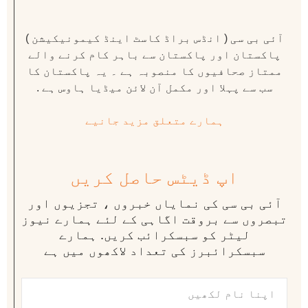
آئی بی سی ( انڈس براڈ کاسٹ اینڈ کیمونیکیشن )
پاکستان اور پاکستان سے باہر کام کرنے والے
ممتاز صحافیوں کا منصوبہ ہے ۔ یہ پاکستان کا
سب سے پہلا اور مکمل آن لائن میڈیا ہاوس ہے .
ہمارے متعلق مزید جانیے
اپ ڈیٹس حاصل کریں
آئی بی سی کی نمایاں خبروں ، تجزیوں اور
تبصروں سے بروقت اگاہی کے لئے ہمارے نیوز
لیٹر کو سبسکرائب کریں. ہمارے
سبسکرائبرز کی تعداد لاکھوں میں ہے