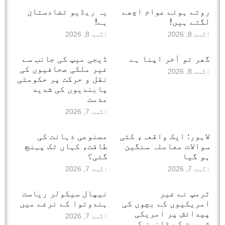
روتے ہوئے عوام اچھے
یہ ریڈیو تضادستان
لگتے ہیں!
ہے!
اگست 8, 2026
اگست 8, 2026
گھر تو آخر اپنا ہے
ڈیجی میپ کی جانب سے
غیر ملکی صحافیوں کی
اگست 8, 2026
نقل و حرکت پر حکومتی
پابندیوں کی شدید
مذمت
اگست 7, 2026
لاہور: ایک واقعہ، کئی
مصنوعی ذہانت کی
سوالات معاملہ سنگین
طاقت، کہاں تک پہنچ
ہو گیا
گئی؟
اگست 7, 2026
اگست 7, 2026
ٹرمپ نے غیر
نیپال سیکولر ریاست
امریکیوں کے بچوں کی
ہندوتوا کے نرغے میں
پیدائش پر امریکی
اگست 7, 2026
شہریت کے قانون کو