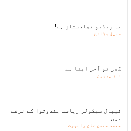
یہ ریڈیو تضادستان ہے!
سہیل وڑائچ
گھر تو آخر اپنا ہے
ناز پروین
نیپال سیکولر ریاست ہندوتوا کے نرغے
میں
محمد محسن خان راجپوت