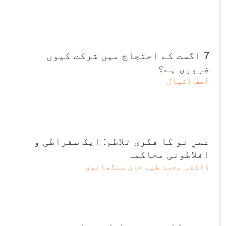
7 اگست کے احتجاج میں شرکت کیوں
ضروری ہے؟
آصف اقبال
عصرِ نو کا فکری تلاطم: ایک سقراطی و
افلاطونی محاکمہ
ڈاکٹر محمد طیب خان سنگھانوی