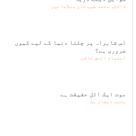
ڈاکٹر محمد طیب خان سنگھانوی
اس شاہراہ پر چلنا دنیا کے لیے کیوں
ضروری ہے؟
اعتصام الحق ثاقب
موت ایک اٹل حقیقت ہے
محمد ذیشان بٹ