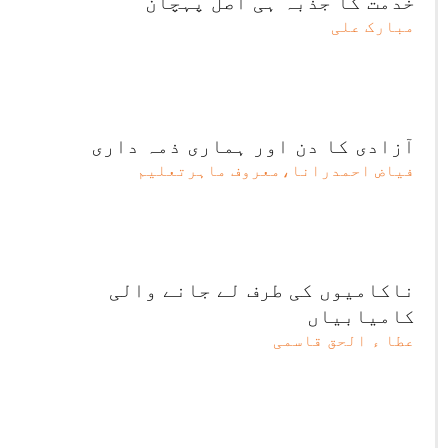
خدمت کا جذبہ ہی اصل پہچان
مبارک علی
آزادی کا دن اور ہماری ذمہ داری
فیاض احمدرانا،معروف ماہرتعلیم
ناکامیوں کی طرف لے جانے والی
کامیابیاں
عطا ء الحق قاسمی