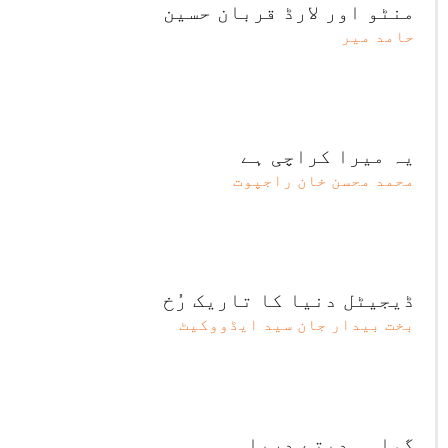
منٹو اور لارڈ قربان حسین
حامد میر
یہ میرا کراچی ہے
محمد محسن خان راجپوت
ڈیجیٹل دنیا کا تاریک رُخ
بخت بیدار جان سید ایڈووکیٹ
گواہی دیتے دریا