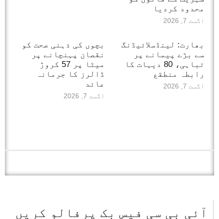
محدود کردیا
اگست 7, 2026
بھارت: لینڈسلائیڈنگ
بچوں کی ذہنی صحت کو
سے بڑے پیمانے پر
نقصان پہنچانے پر
تباہی، 80 دیہات کا
میٹا پر 57 کروڑ
رابطہ منطقع
ڈالرز کا جرمانہ
عائد
اگست 7, 2026
اگست 7, 2026
آئی بی سی فیس بک پرفالو کریں