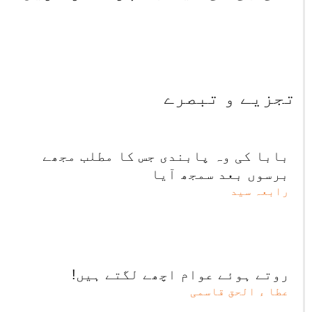
تجزیے و تبصرے
بابا کی وہ پابندی جس کا مطلب مجھے
برسوں بعد سمجھ آیا
رابعہ سید
روتے ہوئے عوام اچھے لگتے ہیں!
عطا ء الحق قاسمی