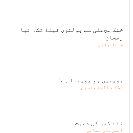
خشک مچھلی سے پولٹری فیلڈ تک، نیا
رجحان
ظریف بلوچ
پوچھیں جو پوچھنا ہے!
عطا ء الحق قاسمی
نئے گھر کی دعوت
امیرجان حقانی