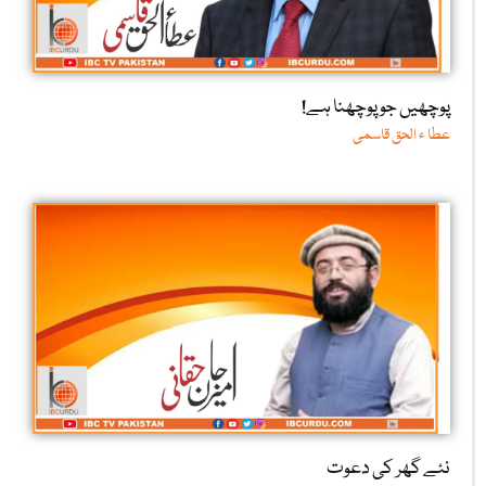
پوچھیں جو پوچھنا ہے!
عطا ء الحق قاسمی
نئے گھر کی دعوت