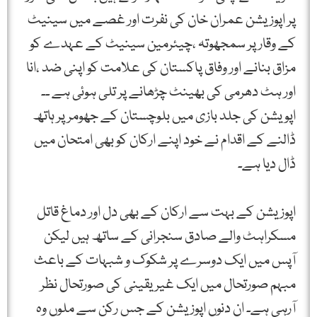
پر اپوزیشن عمران خان کی نفرت اور غصے میں سینیٹ
کے وقار پر سمجھوتہ ،چیئرمین سینیٹ کے عہدے کو
مزاق بنانے اور وفاق پاکستان کی علامت کو اپنی ضد ،انا
اور ہٹ دھرمی کی بھینٹ چڑھانے پر تلی ہوئی ہے ۔۔
اپویشن کی جلد بازی میں بلوچستان کے جھومر پر ہاتھ
ڈالنے کے اقدام نے خود اپنے ارکان کو بھی امتحان میں
ڈال دیا ہے۔
اپوزیشن کے بہت سے ارکان کے بھی دل اور دماغ قاتل
مسکراہٹ والے صادق سنجرانی کے ساتھ ہیں لیکن
آپس میں ایک دوسرے پر شکوک و شبہات کے باعث
مبہم صورتحال میں ایک غیر یقینی کی صورتحال نظر
آرہی ہے۔ ان دنوں اپوزیشن کے جس رکن سے ملوں وہ