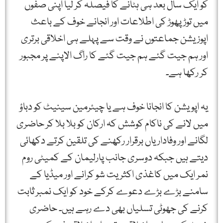
کو ایک سال بعد ہی ہٹانے کا فیصلہ کر لیا اپنی صفوں
میں توڑ پھوڑ کی اطلاعات اور انجانے خوف کے باعث
اپوزیشن جماعتوں نے وقت سے پہلے ہی اخلاقی برتری
اور ہم جیت گئے ہم جیت گئے کا راگ الاپنے پر مجبور
کر رکھا ہے۔
یہ اپویشن کا انجانا خوف ہے یا چیئرمین سینیٹ کو دباؤ
میں لانے کی ناکام کوشش کہ ارکان کو بلا بلا کر حاضری
لگانے اور وفاداریاں برقرار رکھنے کی تلقین کرتے دکھائی
دیتے ہیں جبکہ دوسری جانب پارلیمان کے کمیٹی روم
نمر ایک میں کاغذی اکثریت شو کرانے اور میڈیا کے
سامنے بڑے بڑے دعوے کرکے خود کو ایک نمبر ثابت
کرنے کی جھوٹی تسلیاں بھی دے رہے ہیں۔ حاضری