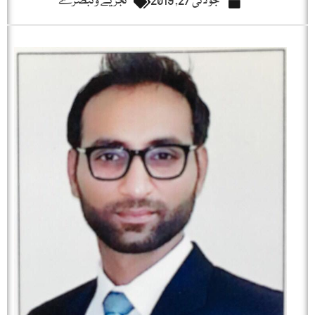
جولائی 27, 2019
تجزیے و تبصرے