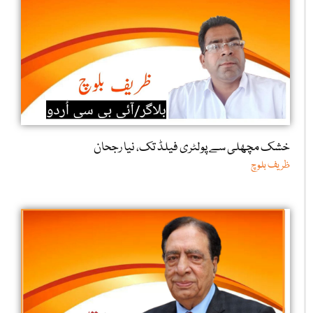
خشک مچھلی سے پولٹری فیلڈ تک، نیا رجحان
ظریف بلوچ