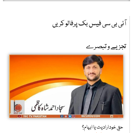
آئی بی سی فیس بک پرفالو کریں
تجزیے و تبصرے
حقِ خودارادیت یا ابہام؟