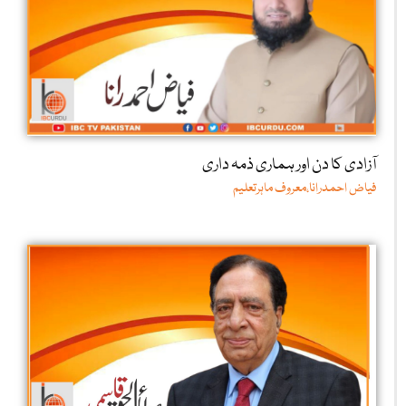
آزادی کا دن اور ہماری ذمہ داری
فیاض احمدرانا،معروف ماہرتعلیم