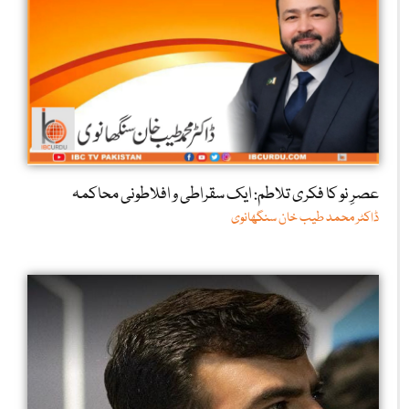
عصرِ نو کا فکری تلاطم: ایک سقراطی و افلاطونی محاکمہ
ڈاکٹر محمد طیب خان سنگھانوی