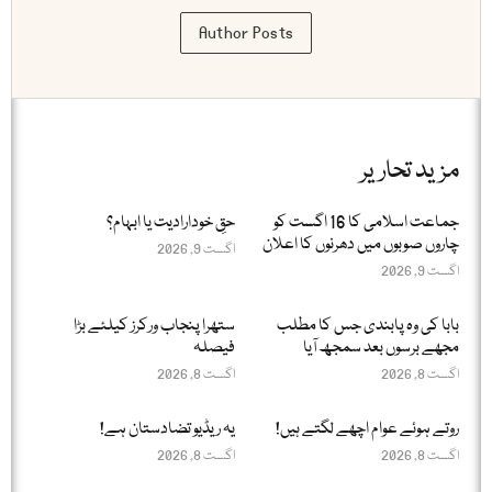
Author Posts
مزید تحاریر
جماعت اسلامی کا 16 اگست کو
حقِ خودارادیت یا ابہام؟
چاروں صوبوں میں دھرنوں کا اعلان
اگست 9, 2026
اگست 9, 2026
بابا کی وہ پابندی جس کا مطلب
ستھرا پنجاب ورکرز کیلئے بڑا
مجھے برسوں بعد سمجھ آیا
فیصلہ
اگست 8, 2026
اگست 8, 2026
روتے ہوئے عوام اچھے لگتے ہیں!
یہ ریڈیو تضادستان ہے!
اگست 8, 2026
اگست 8, 2026