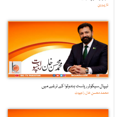
ناز پروین
نیپال سیکولر ریاست ہندوتوا کے نرغے میں
محمد محسن خان راجپوت