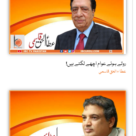
روتے ہوئے عوام اچھے لگتے ہیں!
عطا ء الحق قاسمی