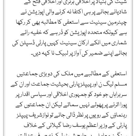
شیٹ کی بنیاد پر اخلاقی برتری اور اخلاقی فتح کے
شادیانے بجانے پر ہی اکتفا نہ کرنے والی اپوزیشن نے
چیئرمین سینیٹ سے استعفی کا مطالبہ بھی کر رکھا
ہے کیونکہ متحدہ اپوزیشن کو ڈر ہے کہ خفیہ رائے
شماری میں انکے ارکان سینیٹ کہیں پارٹی ڈسپلن کی
بجائے اپنے ضمیر کی آواز پر لبیک نا کہہ دیں۔
استعفی کے مطالبے میں ملک کی دو بڑی جماعتیں
مسلم لیگ ن اور پیپلز پارٹی بحیثیت جماعت اور ان کے
سربراہاں جو خود کو جمہوری اخلاقی اور سیاسی اقدار پر
پورا اترنے پر پھولے نہیں سماتے لیکن ان جماعتوں کے
رہنماؤں کے رویوں پر نظر ڈالی جائے تو نوازشریف پیپلز
پارٹی کے وزیر اعظم یوسف رضا گیلانی کے خلاف
سنگین معاملے پر چارج شیٹ لیکر نہ صرف عدالت