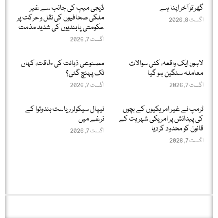
گھر تو آخر اپنا ہے
ڈیجی میپ کی جانب سے غیر
ملکی صحافیوں کی نقل و حرکت پر
اگست 8, 2026
حکومتی پابندیوں کی شدید مذمت
اگست 7, 2026
لاہور: ایک واقعہ، کئی سوالات
مصنوعی ذہانت کی طاقت، کہاں
معاملہ سنگین ہو گیا
تک پہنچ گئی؟
اگست 7, 2026
اگست 7, 2026
ٹرمپ نے غیر امریکیوں کے بچوں
نیپال سیکولر ریاست ہندوتوا کے
کی پیدائش پر امریکی شہریت کے
نرغے میں
قانون کو محدود کردیا
اگست 7, 2026
اگست 7, 2026