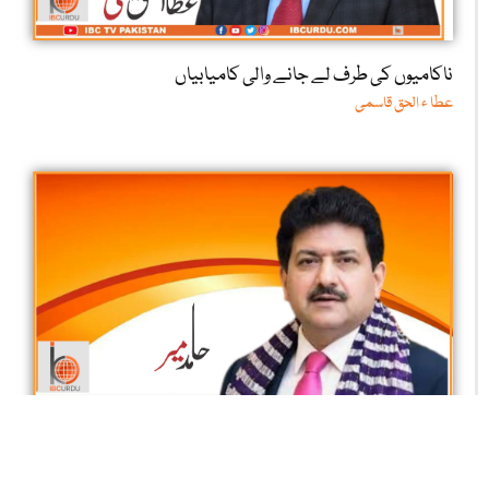
ناکامیوں کی طرف لے جانے والی کامیابیاں
عطا ء الحق قاسمی
منٹو اور لارڈ قربان حسین
حامد میر