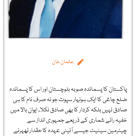
عثمان خان
پاکستان کا پسماندہ صوبہ بلوچستان اور اس کا پسماندہ
ضلع چاغی کا ایک ہونہار سپوت جو نہ صرف نام کا ہی
صادق نہیں بلکہ کردار کا بھی صادق نکلا۔ ایوان بالا میں
خفیہ رائے شماری کے ذریعے جمہوری انداز سے
چیئرمین سینیٹ جیسے آئینی عہدہ کا حقدار ٹھہرنے