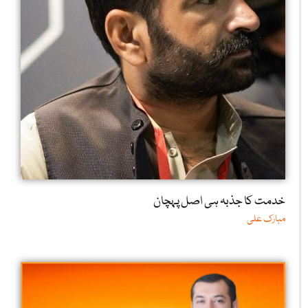
خدمت کا جذبہ ہی اصل پہچان
مبارک علی