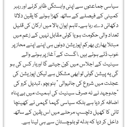
سیاسی جماعتوں سے اپنی وابستگی ظاہر کرنے اور رہبر
کمیٹی کے فیصلے کے ساتھ کھڑا ہونے کا یقین دلاتا
دکھائی دے رہا ہے۔ تاہم ایوان بالا میں ارکان کی قلیل
تعداد والی حکومت ہو یا کوئی مقابل نہیں کے زعم میں
مبتلا بھاری بھرکم اپوزیشن دونوں ہی اپنے اپنے محاز پر
خوب ڈٹے ہوئے ہیں ،اگست کے آغاز پر ہونے والے
سینیٹ کے اجلاس میں کون جیتے گا اورہار کس کی ہو
گی یہ پیشن گوئی تو ابھی مشکل ہے لیکن اپوزیشن کی
عجلت میں شروع کی جانیوالی “ ہٹو بچو ، تبدیل کرو کی
“جدوجہد نے نہ صرف سینیٹ کی اہمیت میں بے پناہ
اضافہ کر دیا ہے بلکہ سیاسی گہما گہمی نے کھینچا
تانی کا کھیل دلچسپ مرحلے میں اس یقین کے ساتھ
داخل کر دیا کہ بدلہ تو بلوچستان سے ہی لینا ہے.