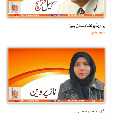
یہ ریڈیو تضادستان ہے!
سہیل وڑائچ
گھر تو آخر اپنا ہے