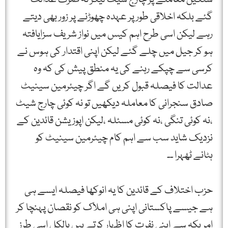
گئے بلکہ اخلاقی طور پر عہدہ چھوڑنے پر زور بھی دیتے
رہے لیکن اسی طرح اہم کیس میں نواز شریف سزایافتہ
ہو کر جیل میں چلے گئے لیکن اپنی اقتدار کی ہوس نے
کرسی سے چپکے رہنے کی یہ منطق پیش کی کہ وہ
عدالت کا فیصلہ قبول کریں گے اگر چیئرمین سینیٹ
صادق سنجرانی کا معاملہ دیکھیں تو نہ کوئی چارج شیٹ
،نہ کوئی تنگی ،نہ کوئی مسئلہ ،لیکن اپوزیشن قائدین کے
نزدیک شاید سب سے اہم کام چیئرمین سینیٹ کو
ہٹانے ٹھہرا ۔۔
حزب اختلاف کے قائدین کا یہ انوکھا فیصلہ ایسے ہی
ہے جیسے پاکستانی اپنی ہی املاک کو نقصان پہنچا کر
امریکہ سے اپنی نفرت کا اظہار کرتے ہیں بالکل اسی طرز