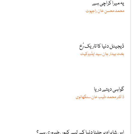
یہ میرا کراچی ہے
محمد محسن خان راجپوت
ڈیجیٹل دنیا کا تاریک رُخ
بخت بیدار جان سید ایڈووکیٹ
گواہی دیتے دریا
ڈاکٹر محمد طیب خان سنگھانوی
اس شاہراہ پر چلنا دنیا کے لیے کیوں ضروری ہے؟