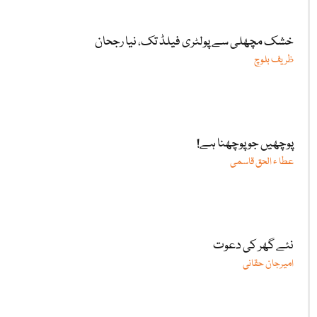
خشک مچھلی سے پولٹری فیلڈ تک، نیا رجحان
ظریف بلوچ
پوچھیں جو پوچھنا ہے!
عطا ء الحق قاسمی
نئے گھر کی دعوت
امیرجان حقانی