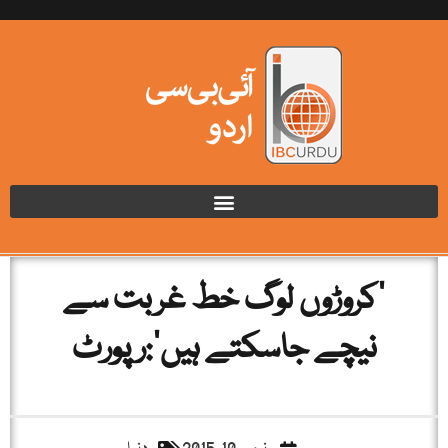
’کروڑوں لوگ خط غربت سے
نیچے جاسکتے ہیں‘:رپورٹ