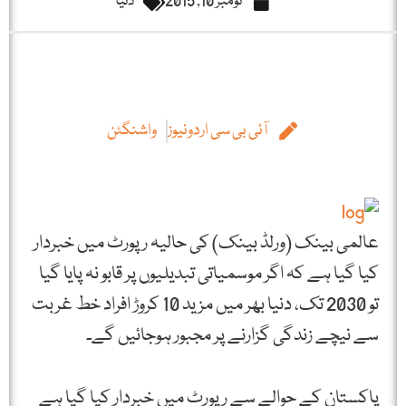
نومبر 10, 2015
دنیا
آئی بی سی اردونیوز
واشنگٹن
عالمی بینک (ورلڈ بینک) کی حالیہ رپورٹ میں خبردار
کیا گیا ہے کہ اگر موسمیاتی تبدیلیوں پر قابو نہ پایا گیا
تو 2030 تک، دنیا بھر میں مزید 10 کروڑ افراد خط غربت
سے نیچے زندگی گزارنے پر مجبور ہوجائیں گے۔
پاکستان کے حوالے سے رپورٹ میں خبردار کیا گیا ہے