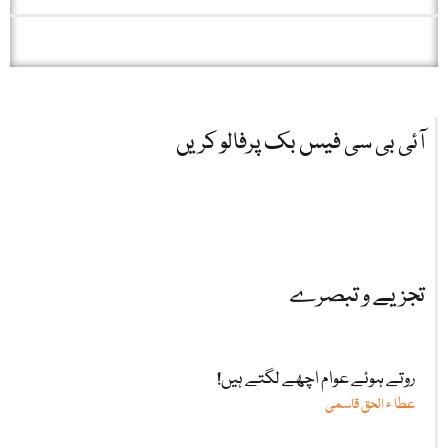
آئی بی سی فیس بک پرفالو کریں
تجزیے و تبصرے
روتے ہوئے عوام اچھے لگتے ہیں!
عطا ء الحق قاسمی