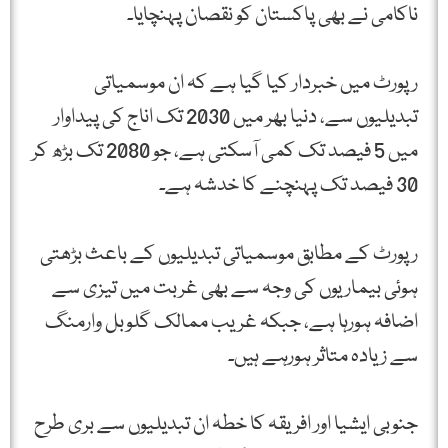
ناکامی نے بھی پاکستان کو نقصان پہنچایا۔
رپورٹ میں خبردار کیا گیا ہے کہ ان موسمیاتی
تبدیلیوں سے، دنیا بھر میں 2030 تک اناج کی پیداوار
میں 5 فیصد تک کمی آسکتی ہے، جو 2080 تک بڑھ کر
30 فیصد تک پہنچنے کا خدشہ ہے۔
رپورٹ کے مطابق موسمیاتی تبدیلیوں کے باعث بڑھتی
ہوئی بیماریوں کی وجہ سے بھی غربت میں تیزی سے
اضافہ ہورہا ہے، جبکہ غریب ممالک گلوبل وارمنگ
سے زیادہ متاثر ہورہے ہیں۔
جنوبی ایشیا اور افریقہ کا خطہ ان تبدیلیوں سے بری طرح