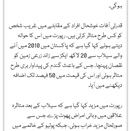
ہوگی۔
قدرتی آفات خوشحال افراد کے مقابلے میں غریب شخص
کو کس طرح متاثر کرتی ہیں، رپورٹ میں اس کا حوالہ
دیتے ہوئے کہا گیا ہے کہ پاکستان میں 2010 میں آنے
والے سیلاب سے 20 لاکھ ایکڑ سے زائد زرعی زمین کو
نقصان پہنچا، جس کے باعث گندم کی پیداوار بری طرح
متاثر ہوئی اور اس کی قیمت میں 50 فیصد تک اضافہ
دیکھنے میں آیا۔
رپورٹ میں مزید کہا گیا ہے کہ سیلاب کے بعد متاثرہ
علاقوں میں وبائی امراض پھوٹ پڑے جس سے
صورتحال مزید خراب ہوئی، جبکہ پولیو کے خاتمے میں