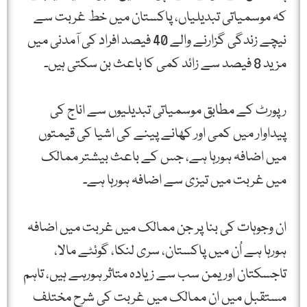
کہ موسمیاتی تبدیلیاں، پاکستان میں خط غربت سے
نیچے زندگی گزارنے والے 40 فیصد افراد کی آمدنی میں
مزید 8 فیصد سے زائد کمی کا باعث بن سکتی ہیں۔
رپورٹ کے مطابق موسمیاتی تبدیلیوں سے اناج کی
پیداوار میں کمی اور کھانے پینے کی اشیا کی قیمتوں
میں اضافہ ہورہا ہے، جس کے باعث بیشتر ممالک
میں غربت میں تیزی سے اضافہ ہورہا ہے۔
ان وجوہات کی بنا پر جن ممالک میں غربت میں اضافہ
ہورہا ہے اُن میں پاکستان، سری لنکا، گوئٹے مالا،
تاجسکتان اور یمن سب سے زیادہ متاثر ہورہے ہیں، تاہم
مستقبل میں ان ممالک میں غربت کی شرح مختلف