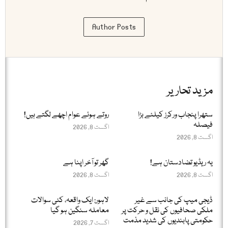
Author Posts
مزید تحاریر
ستھرا پنجاب ورکرز کیلئے بڑا
روتے ہوئے عوام اچھے لگتے ہیں!
فیصلہ
اگست 8, 2026
اگست 8, 2026
یہ ریڈیو تضادستان ہے!
گھر تو آخر اپنا ہے
اگست 8, 2026
اگست 8, 2026
ڈیجی میپ کی جانب سے غیر
لاہور: ایک واقعہ، کئی سوالات
ملکی صحافیوں کی نقل و حرکت پر
معاملہ سنگین ہو گیا
حکومتی پابندیوں کی شدید مذمت
اگست 7, 2026