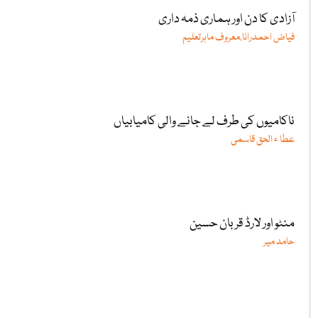
آزادی کا دن اور ہماری ذمہ داری
فیاض احمدرانا،معروف ماہرتعلیم
ناکامیوں کی طرف لے جانے والی کامیابیاں
عطا ء الحق قاسمی
منٹو اور لارڈ قربان حسین
حامد میر