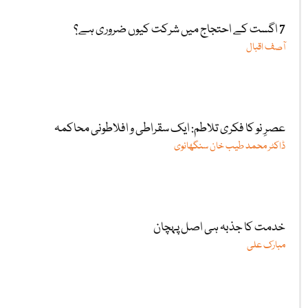
7 اگست کے احتجاج میں شرکت کیوں ضروری ہے؟
آصف اقبال
عصرِ نو کا فکری تلاطم: ایک سقراطی و افلاطونی محاکمہ
ڈاکٹر محمد طیب خان سنگھانوی
خدمت کا جذبہ ہی اصل پہچان
مبارک علی