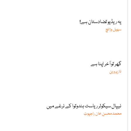
یہ ریڈیو تضادستان ہے!
سہیل وڑائچ
گھر تو آخر اپنا ہے
ناز پروین
نیپال سیکولر ریاست ہندوتوا کے نرغے میں
محمد محسن خان راجپوت