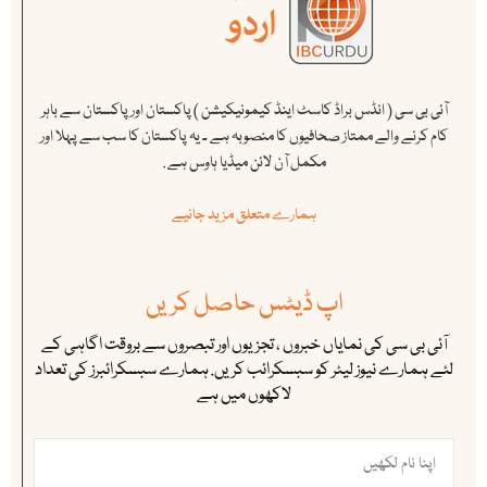
آئی بی سی ( انڈس براڈ کاسٹ اینڈ کیمونیکیشن ) پاکستان اور پاکستان سے باہر
کام کرنے والے ممتاز صحافیوں کا منصوبہ ہے ۔ یہ پاکستان کا سب سے پہلا اور
مکمل آن لائن میڈیا ہاوس ہے .
ہمارے متعلق مزید جانیے
اپ ڈیٹس حاصل کریں
آئی بی سی کی نمایاں خبروں ، تجزیوں اور تبصروں سے بروقت اگاہی کے
لئے ہمارے نیوز لیٹر کو سبسکرائب کریں. ہمارے سبسکرائبرز کی تعداد
لاکھوں میں ہے