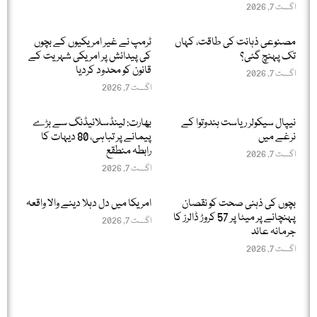
اگست 7, 2026
مصنوعی ذہانت کی طاقت، کہاں
ٹرمپ نے غیر امریکیوں کے بچوں
تک پہنچ گئی؟
کی پیدائش پر امریکی شہریت کے
قانون کو محدود کردیا
اگست 7, 2026
اگست 7, 2026
نیپال سیکولر ریاست ہندوتوا کے
بھارت: لینڈسلائیڈنگ سے بڑے
نرغے میں
پیمانے پر تباہی، 80 دیہات کا
رابطہ منطقع
اگست 7, 2026
اگست 7, 2026
بچوں کی ذہنی صحت کو نقصان
امریکا میں دل دہلا دینے والا واقعہ
پہنچانے پر میٹا پر 57 کروڑ ڈالرز کا
اگست 7, 2026
جرمانہ عائد
اگست 7, 2026