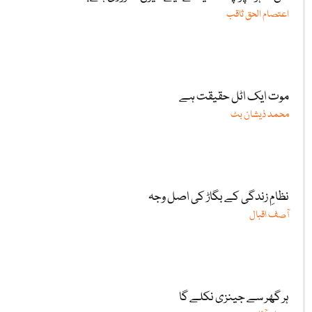
اعتصام الحق ثاقب
موت ایک اٹل حقیقت ہے
محمد ذیشان بٹ
نظامِ زندگی کے بگاڑ کی اصل وجہ
آصف اقبال
ہر گھر سے جینزی نکلے گا