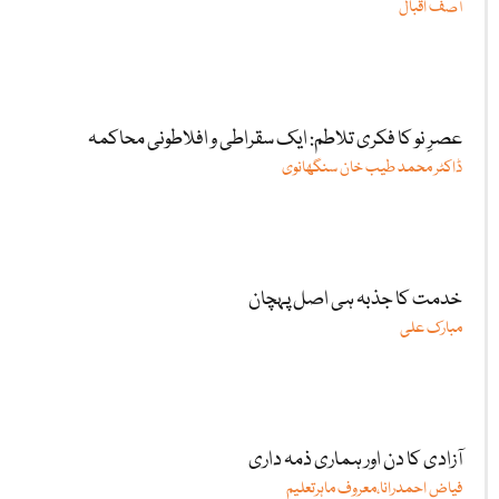
آصف اقبال
عصرِ نو کا فکری تلاطم: ایک سقراطی و افلاطونی محاکمہ
ڈاکٹر محمد طیب خان سنگھانوی
خدمت کا جذبہ ہی اصل پہچان
مبارک علی
آزادی کا دن اور ہماری ذمہ داری
فیاض احمدرانا،معروف ماہرتعلیم