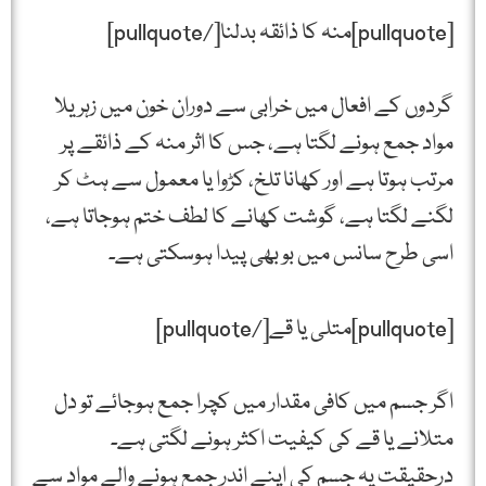
[pullquote]منہ کا ذائقہ بدلنا[/pullquote]
گردوں کے افعال میں خرابی سے دوران خون میں زہریلا
مواد جمع ہونے لگتا ہے، جس کا اثر منہ کے ذائقے پر
مرتب ہوتا ہے اور کھانا تلخ، کڑوا یا معمول سے ہٹ کر
لگنے لگتا ہے، گوشت کھانے کا لطف ختم ہوجاتا ہے،
اسی طرح سانس میں بو بھی پیدا ہوسکتی ہے۔
[pullquote]متلی یا قے[/pullquote]
اگر جسم میں کافی مقدار میں کچرا جمع ہوجائے تو دل
متلانے یا قے کی کیفیت اکثر ہونے لگتی ہے۔
درحقیقت یہ جسم کی اپنے اندر جمع ہونے والے مواد سے