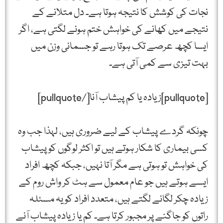
نجات کی کوشش کا نتیجہ ہوتا ہے۔ دل متلانے کے
نتیجے میں کھانے کی خواہش ختم ہونے لگتی ہے، اگر
ایسا کچھ عرصے تک ہوتا رہے تو جسمانی وزن میں
بہت تیزی سے کمی آتی ہے۔
[pullquote]زیادہ یا کم پیشاب آنا[/pullquote]
چونکہ گردے پیشاب کے لیے ضروری ہیں، لہذا جب وہ
کسی بیماری کا شکار ہوتے ہیں تو اکثر لوگوں کو پیشاب
کی خواہش تو ہوتی ہے مگر آتا نہیں، جبکہ کچھ افراد
ایسے ہوتے ہیں جو عام معمول سے ہٹ کر واش روم کے
زیادہ چکر لگانے لگتے ہیں، متعدد افراد کو یہ مسئلہ
راتوں کو جاگنے پر مجبور کرتا ہے۔ کم یا زیادہ پیشاب آنے