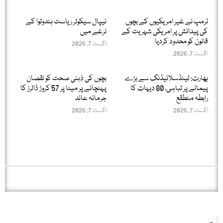
ٹرمپ نے غیر امریکیوں کے بچوں
نیپال سیکولر ریاست ہندوتوا کے
کی پیدائش پر امریکی شہریت کے
نرغے میں
قانون کو محدود کردیا
اگست 7, 2026
اگست 7, 2026
بھارت: لینڈسلائیڈنگ سے بڑے
بچوں کی ذہنی صحت کو نقصان
پیمانے پر تباہی، 80 دیہات کا
پہنچانے پر میٹا پر 57 کروڑ ڈالرز کا
رابطہ منطقع
جرمانہ عائد
اگست 7, 2026
اگست 7, 2026