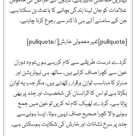
بہترین حفاظتی تدبیر ہے۔گردوں کے امراض کی خاموش
علامات کو جان لینا زندگی بچانے کا باعث بن سکتا ہے،
جن کے سامنے آتے ہی ڈاکٹر سے رجوع کرنا چاہئے۔
[pullquote]غیر معمولی خارش[/pullquote]
گردے درست طریقے سے کام کررہے ہو ںتو وہ دوران
خون سے کچرا صاف کرتے ہیں، ساتھ ہی نیوٹریشن اور
منرلز کا مناسب توازن برقرار رکھتے ہیں، مگر جب یہ توازن
بگڑتا ہے تو اس کا اثرانسان کی شخصیت اور جِلد پر بھی
پڑتا ہے۔ گردے ٹھیک کام نہ کریں تو خون میں جمع
ہونے والا کچرا صحیح صاف نہیں ہوتا، ایسا ہونےسے
جِلد پر سرخ نشانات اور خارش کی شکایت ہوسکتی ہے۔