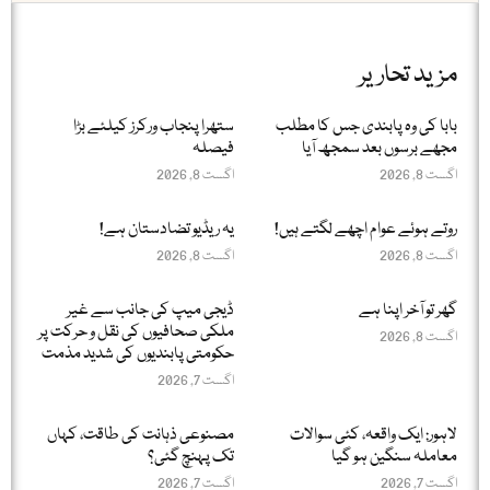
مزید تحاریر
بابا کی وہ پابندی جس کا مطلب
ستھرا پنجاب ورکرز کیلئے بڑا
مجھے برسوں بعد سمجھ آیا
فیصلہ
اگست 8, 2026
اگست 8, 2026
روتے ہوئے عوام اچھے لگتے ہیں!
یہ ریڈیو تضادستان ہے!
اگست 8, 2026
اگست 8, 2026
گھر تو آخر اپنا ہے
ڈیجی میپ کی جانب سے غیر
ملکی صحافیوں کی نقل و حرکت پر
اگست 8, 2026
حکومتی پابندیوں کی شدید مذمت
اگست 7, 2026
لاہور: ایک واقعہ، کئی سوالات
مصنوعی ذہانت کی طاقت، کہاں
معاملہ سنگین ہو گیا
تک پہنچ گئی؟
اگست 7, 2026
اگست 7, 2026