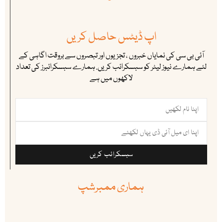
اپ ڈیٹس حاصل کریں
آئی بی سی کی نمایاں خبروں ، تجزیوں اور تبصروں سے بروقت اگاہی کے
لئے ہمارے نیوز لیٹر کو سبسکرائب کریں. ہمارے سبسکرائبرز کی تعداد
لاکھوں میں ہے
سبسکرائب کریں
ہماری ممبرشپ