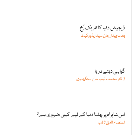
ڈیجیٹل دنیا کا تاریک رُخ
بخت بیدار جان سید ایڈووکیٹ
گواہی دیتے دریا
ڈاکٹر محمد طیب خان سنگھانوی
اس شاہراہ پر چلنا دنیا کے لیے کیوں ضروری ہے؟
اعتصام الحق ثاقب