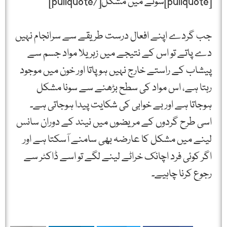
[pullquote]سونے میں مشکل[/pullquote]
جب گردے اپنے افعال درست طریقے سے سرانجام نہیں
دے پاتے تو اس کے نتیجے میں زہریلا مواد جسم سے
پیشاب کے راستے خارج نہیں ہوپاتا اور خون میں موجود
رہتا ہے، اس مواد کی سطح بڑھنے سے سونا مشکل
ہوجاتا ہے اور بے خوابی کی شکایت پیدا ہوجاتی ہے۔
اسی طرح گردوں کے مریضوں میں نیند کے دوران سانس
لینے میں مشکل کا عارضہ بھی سامنے آسکتا ہے اور
اگر کوئی فرد اچانک خراٹے لینے لگے تو اسے ڈاکٹر سے
رجوع کرنا چاہیے۔