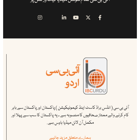
آئی بی سی ( انڈس براڈ کاسٹ اینڈ کیمونیکیشن ) پاکستان اور پاکستان سے باہر
کام کرنے والے ممتاز صحافیوں کا منصوبہ ہے ۔ یہ پاکستان کا سب سے پہلا اور
مکمل آن لائن میڈیا ہاوس ہے .
ہمارے متعلق مزید جانیے