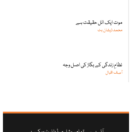
موت ایک اٹل حقیقت ہے
محمد ذیشان بٹ
نظامِ زندگی کے بگاڑ کی اصل وجہ
آصف اقبال
آئی بی سی تمام سوشل میڈیا نیٹ ورکس پر