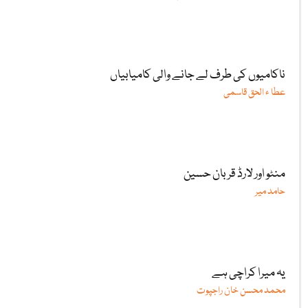
ناکامیوں کی طرف لے جانے والی کامیابیاں
عطا ء الحق قاسمی
منٹو اور لارڈ قربان حسین
حامد میر
یہ میرا کراچی ہے
محمد محسن خان راجپوت