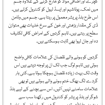
کچرے اور اضافی مواد کو خارج کرنے کے علاوہ جسم
میں نمک، پوٹاشیم اور ایسڈ لیول کو کنٹرول کرتے ہیں۔
اس طرح بلڈ پریشر معمول پر رہتا ہے، جسم میں وٹامن
ڈی کی مقدار بڑھتی اور خون کے سرخ خلیات بھی متوازن
سطح پر رہتے ہیں۔ تاہم گردوں کے امراض کافی تکلیف
دہ اور جان لیوا بھی ثابت ہوسکتے ہیں۔
گردوں کو ہونے والے نقصان کی علامات کافی واضح
ہوتی ہیں تاہم لوگ جب تک ان پر توجہ دیتے ہیں اس
وقت تک بہت زیادہ نقصان ہوچکا ہوتا ہے۔کئی بار
گردے لگ بھگ ختم ہونے والے ہوتے ہیں تو بھی
علامات سامنے نہیں آتیں۔ اس سے بچنے کے لیے بلڈ
شوگر اور بلڈ پریشر کو کنٹرول میں رکھنا سب سے