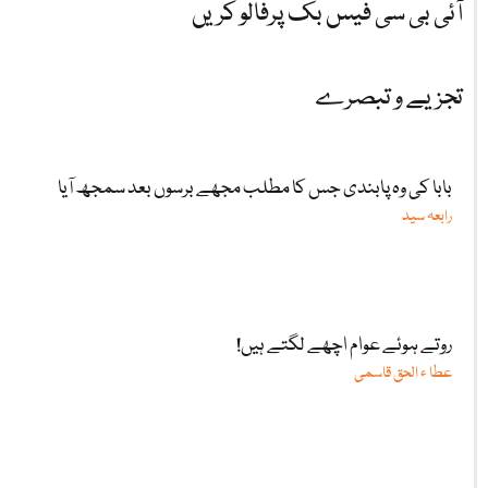
آئی بی سی فیس بک پرفالو کریں
تجزیے و تبصرے
بابا کی وہ پابندی جس کا مطلب مجھے برسوں بعد سمجھ آیا
رابعہ سید
روتے ہوئے عوام اچھے لگتے ہیں!
عطا ء الحق قاسمی