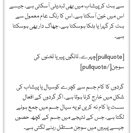
سے ہٹ کر پیشاب میں بھی تبدیلی آسکتی ہے، جیسے
اس میں خون آسکتا ہے، اس کا رنگ عام معمول سے
ہٹ کر گہرا یا ہلکا ہوسکتا ہے، جھاگ دار بھی ہوسکتا
ہے۔
[pullquote]چہرے، ٹانگوں پیر یا ٹخنوں کی
سوجن[/pullquote]
گردوں کا کام جسم سے کچرے کوسیال یا پیشاب کی
شکل میں خارج کرنا ہوتا ہے، اگر گردوں کے افعال
سست یا کام نہ کریں تو یہ سیال جسم میں جمع ہونے
لگتا ہے، جس کے نتیجے میں جسم کے کچھ حصوں
جیسے پیروں میں سوجن مستقل رہنے لگتی ہے۔