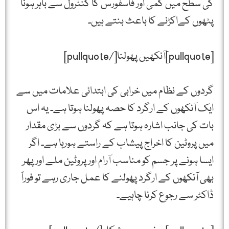
کی سطح میں کمی اور فاسفورس کا کنٹرول سے باہر ہونا
پٹھوں کےاکڑنے کا باعث بنتے ہیں۔
[pullquote]آنکھیں پھولنا[/pullquote]
گردوں کے نظام میں خرابی کی ابتدائی علامات میں سے
ایک آنکھوں کے ارگرد کا حصہ پھولنا ہوتا ہے۔ یہ اس
بات کی جانب اشارہ ہوتا ہے کہ گردوں سے بڑی مقدار
میں پروٹین کا اخراج پیشاب کے راستے ہورہا ہے۔ اگر
ایسا ہونے پر جسم کو مناسب آرام اور پروٹین ملے اور پھر
بھی آنکھوں کے ارگرد پھولنے کا عمل جاری رہے تو فوراً
ڈاکٹر سے رجوع کرنا چاہیے۔