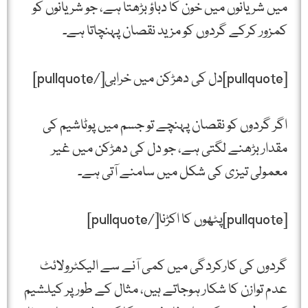
میں شریانوں میں خون کا دباؤ بڑھتا ہے، جو شریانوں کو
کمزور کرکے گردوں کو مزید نقصان پہنچاتا ہے۔
[pullquote]دل کی دھڑکن میں خرابی[/pullquote]
اگر گردوں کو نقصان پہنچے تو جسم میں پوٹاشیم کی
مقدار بڑھنے لگتی ہے، جو دل کی دھڑکن میں غیر
معمولی تیزی کی شکل میں سامنے آتی ہے۔
[pullquote]پٹھوں کا اکڑنا[/pullquote]
گردوں کی کارکردگی میں کمی آنے سے الیکٹرولائٹ
عدم توازن کا شکار ہوجاتے ہیں، مثال کے طور پر کیلشیم