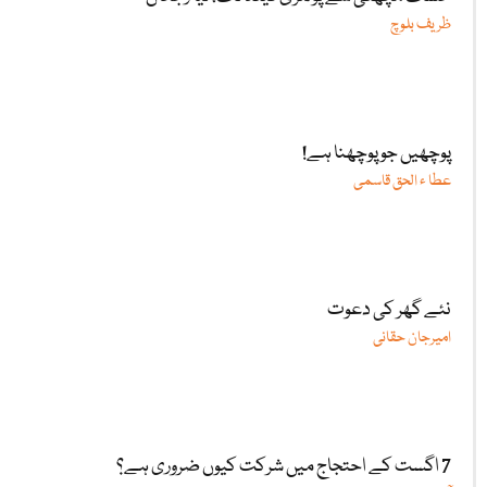
ظریف بلوچ
پوچھیں جو پوچھنا ہے!
عطا ء الحق قاسمی
نئے گھر کی دعوت
امیرجان حقانی
7 اگست کے احتجاج میں شرکت کیوں ضروری ہے؟