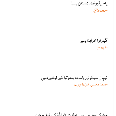
یہ ریڈیو تضادستان ہے!
سہیل وڑائچ
گھر تو آخر اپنا ہے
ناز پروین
نیپال سیکولر ریاست ہندوتوا کے نرغے میں
محمد محسن خان راجپوت
خشک مچھلی سے پولٹری فیلڈ تک، نیا رجحان