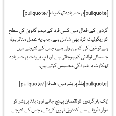
[pullquote]بہت زیادہ تھکاوٹ[/pullquote]
گردوں کے افعال میں کسی فرد کے ہیمو گلوبن کی سطح
کو ریگولیٹ کرنا بھی شامل ہے، جب یہ عمل متاثر ہوتا
ہے تو خون کی کمی ہوتی ہے، جس کے نتیجے میں
جسمانی توانائی کم ہوجاتی ہے اور آپ ہر وقت بہت زیادہ
تھکاوٹ یا غنودگی محسوس کرتے ہیں۔
[pullquote]بلڈ پریشر میں اضافہ[/pullquote]
ایک بار گردوں کو نقصان پہنچ جائے تو وہ بلڈ پریشر کو
مؤثر طریقے سے کنٹرول نہیں کرپاتے، جس کے نتیجے