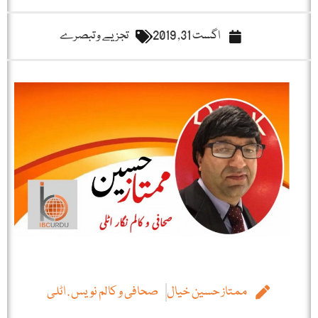
اگست 31, 2019
تجزیے و تبصرے
ممتاز حسین خیال
صحافی و کالم نویس . اٹلی