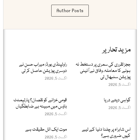
Author Posts
مزید تحاریر
ججز تقرری کی سمری پر دستخط نہ
راولپنڈی بورڈ: میراب حسن نے
ہونے کا معاملہ، وفاق نے آئینی
دوسری پوزیشن حاصل کر لی
پوزیشن سنبھال لی
اگست 5, 2026
اگست 5, 2026
گواہی دیتے دریا
قومی خزانے کو نقصان؟ پارلیمنٹ
ہاؤس میں مبینہ بے ضابطگیاں
اگست 5, 2026
اگست 5, 2026
اس شاہراہ پر چلنا دنیا کے لیے
موت ایک اٹل حقیقت ہے
کیوں ضروری ہے؟
اگست 5, 2026