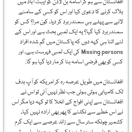
افغانستان سے ہو کر اسامہ بن لادن کو ایبٹ آباد میں
ہلاک کرنے کا دعوی کیا اور اس کو کسی کے سامنے
لانے سے پہلے ہی سمندر برد کر دیا۔ کون مرا؟ کس کو
سمندر برد کیا گیا؟ یہ ایک لمبی بحث ہے اور اس کے
لئے اتنا ہی کہہ دوں کہ پاکستان میں گم شدہ افراد
Missing persons کی ایک لمبی فہرست ہے۔ اور
کسی کو بھی فرضی اسامہ بنا کر مار دیا گیا ہو گا.
افغانستان میں طویل عرصہ رہ کر امریکہ کو آپ ہدف
تک کامیابی ہوتی ہوئی جب نظر نہیں آئی تو اس نے
افغانستان سے اپنی افواج کے انخلا کا تو کہہ دیا مگر اس
نے اس خطے سے نکلنے کا پھر بھی ارادہ نہیں کیا۔
کشمیر چونکہ ستر سال سے زائد عرصے سے ایک گرم