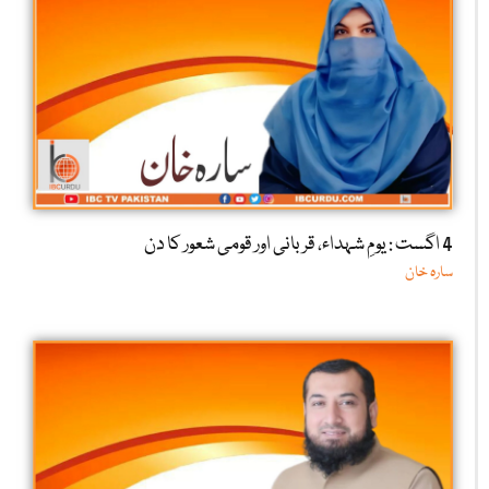
4 اگست : یومِ شہداء، قربانی اور قومی شعور کا دن
سارہ خان