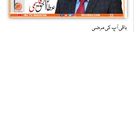
باقی آپ کی مرضی
عطا ء الحق قاسمی
کوئلہ کانوں کے مزدور: آخر کب تک اپنی جانیں قربان کرتے رہیں