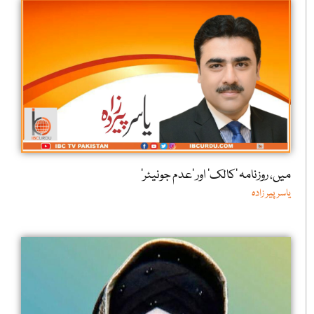
میں، روزنامہ ’کالک‘ اور ’عدم جونیئر‘
یاسر پیر زادہ