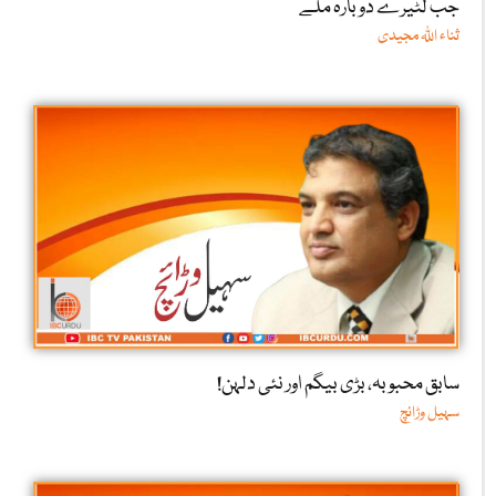
جب لٹیرے دوبارہ ملے
ثناء اللّٰہ مجیدی
سابق محبوبہ، بڑی بیگم اور نئی دلہن!
سہیل وڑائچ