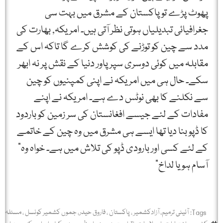
پھوٹ پڑے تو پاکستان کے مشرق میں بہت سی
جغرافیائی تبدیلیاں ہوتی نظر آتی ہیں۔ امریکہ, بھارت کی
مدد سے چین کو توڑنے کی کوشش کرے گا تاکہ اس کے
مقابلہ میں کوئی دوسری سپر پاور دنیا کے نقش پر نہ ابھر
سکے۔ حال ہی میں امریکہ نے اپنی کمپنیوں کو چین
سے نکلنے کا بھی نوٹس دے ہے۔ امریکہ نے اپنے
مفادات کے لئے جیسے افغانستان کی سر زمین کو باردود
کا ڈپو بنا دیا تھا ایسے ہی مشرق میں وہ چین کے خاتمے
کے لئے کسی اور بارودی ڈپو کی تلاش میں ہے۔ خواہ وہ”
آسام ہو یا لداخ”
Tags:
آئینی ترمیم، آزادکشمیر ، پاکستان ، فاروق حیدر، جموں کشمیر کونسل ، مسئلہ