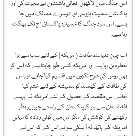
اس جنگ میں لاکھوں افغانی باشندوں نے ہجرت کی اور
پاکستان سمیت پڑوسی اور دوسرے ممالک میں جا
بسے۔ اس سرد جنگ کا خمیازہ پاکستان آج تک بھگت
رہا ہے۔
اب چین دنیاے طاقت (امریکہ) کے لئے سب سے بڑا
خطرہ بن رہا ہے اور امریکہ کسی طور چاہتا ہے کہ اس کو
بھی روس کی طرح ٹکڑوں میں تقسیم کیا جائے. اور اس
کی طاقت کے گھمنڈ کو ہمیشہ کے لئے ختم کیا
جائے. اس مقصد کے حصول کے لئے امریکہ نے پہلے
افغانستان سے ہو کر پاکستان کے راستے چین پر نظر
رکھنے کی کوشش کی مگر اس میں کوئی زیادہ کامیابی
امریکہ کے ہاتھ نہ آ سکی سوائے اس کے کہ اس نے