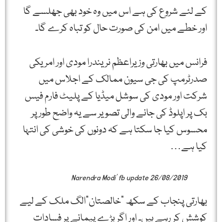
کے لئے شروع کی ہے اس میں وہ خود بھی جھلسے گا
اور خطے میں امن کی صورت حال کو تباہ کرے گا۔
فرانس میں بھارتی وزیراعظم نریندرا مودی اور امریکی
صدرٹرمپ کی جی سیون ممالک کے اجلاس میں
شرکت اور مودی کی سوشل میڈیا کے پلیٹ فارم فیس
بک پر اپلوڈ کی جانے والی تصویر سے یہ واضح طور پر
محسوس کیا جا سکتا ہے کہ دونوں کی خوشی کی انتہا
کیا ہے…
Narendra Modi’ fb update 26/08/2019
بھارتی پنجاب کے سکھ “خالصتان”الگ ملک کے لیے
کوشش کر رہے ہیں۔ اور اگر بڑے پیمانے پر فسادات