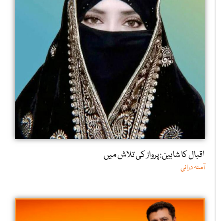
اقبال کا شاہین: پرواز کی تلاش میں
آمنہ درانی