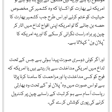
موضوع رہا ہے اور یہ تین ملکوں کے بیچ بٹا ہوا ہے تو
امریکہ نے بھارت کو اکسایا کہ وہ کشمیر کی مخصوص
حیثیت کو ختم کرئے اور اس طرح جب کشمیر بھارت کا
حصہ بن جائے گا تو امریکہ اپنی افواج لداخ میں اتار کر
چین پر براہ راست نگرانی کر سکے گا اور یہ امریکہ کا
“پلان ون” کہلاتا ہے۔
اور اگر کوئی دوسری صورت پیدا ہوتی ہے جس کے تحت
لداخ میں امریکی مداخلت سے باز رہتے ہیں یا امریکہ کہ
فوج کو کسی مداخلت یا اور مزاحمت کا سامنا کرنا پڑتا
ہے تو اس صورت میں وہ” پلان ٹو “کے تحت وہ بھارتی
ریاست آسام سے ہو کر تبت کے راستے چین پر کنٹرول
کرنے کی پوری کوشش کرے گی۔