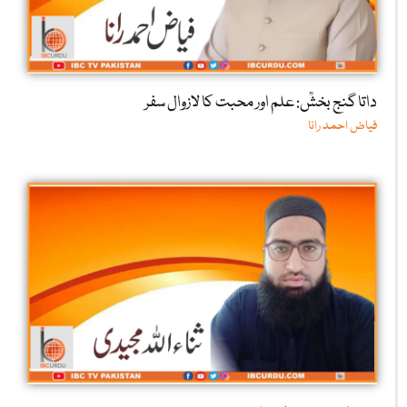
داتا گنج بخشؒ: علم اور محبت کا لازوال سفر
فیاض احمد رانا