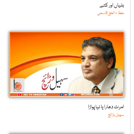
بلیاں اور کتے
عطا ء الحق قاسمی
امرت دھارا یا نیا پواڑا
سہیل وڑائچ