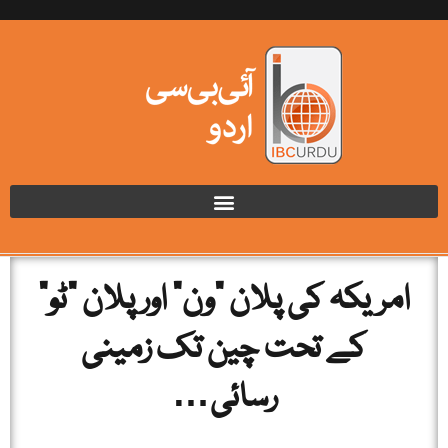
امریکہ کی پلان “ون” اور پلان “ٹو”
کے تحت چین تک زمینی
رسائی…