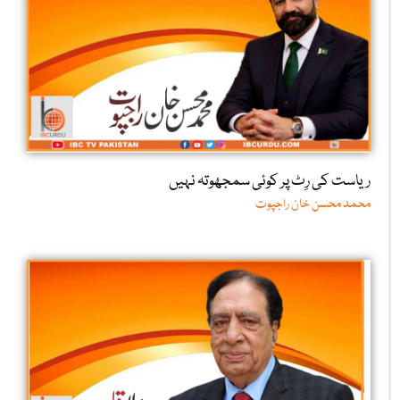
ریاست کی رِٹ پر کوئی سمجھوتہ نہیں
محمد محسن خان راجپوت