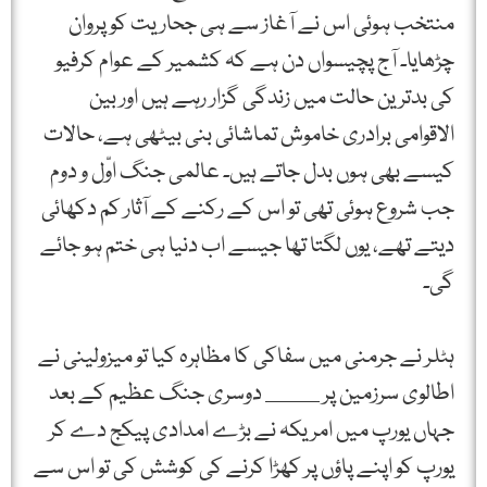
منتخب ہوئی اس نے آغاز سے ہی جحاریت کو پروان
چڑھایا۔ آج پچیسواں دن ہے کہ کشمیر کے عوام کرفیو
کی بدترین حالت میں زندگی گزار رہے ہیں اور بین
الاقوامی برادری خاموش تماشائی بنی بیٹھی ہے، حالات
کیسے بھی ہوں بدل جاتے ہیں۔ عالمی جنگ اوّل و دوم
جب شروع ہوئی تھی تو اس کے رکنے کے آثار کم دکھائی
دیتے تھے، یوں لگتا تھا جیسے اب دنیا ہی ختم ہو جائے
گی۔
ہٹلر نے جرمنی میں سفاکی کا مظاہرہ کیا تو میزولینی نے
اطالوی سرزمین پر _____ دوسری جنگ عظیم کے بعد
جہاں یورپ میں امریکہ نے بڑے امدادی پیکج دے کر
یورپ کو اپنے پاؤں پر کھڑا کرنے کی کوشش کی تو اس سے