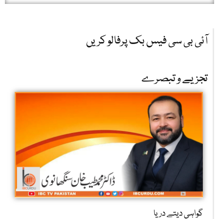
آئی بی سی فیس بک پرفالو کریں
تجزیے و تبصرے
گواہی دیتے دریا