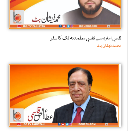
نفسِ امارہ سے نفسِ مطمئنہ تک کا سفر
محمد ذیشان بٹ