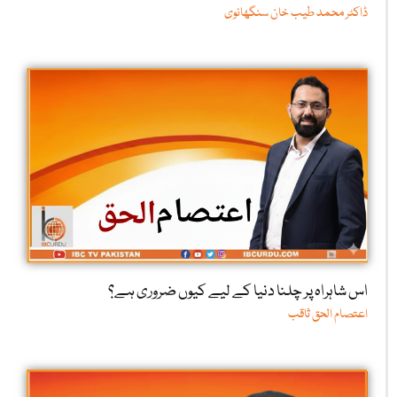
ڈاکٹر محمد طیب خان سنگھانوی
اس شاہراہ پر چلنا دنیا کے لیے کیوں ضروری ہے؟
اعتصام الحق ثاقب