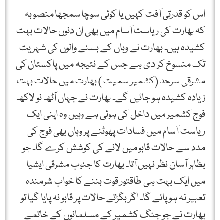
اس کو قدرتی آفت کہیں یا کوئی سوچا سمجھا منصوبہ
کہ بھارت کی ریاست آسام میں بھی ان دنوں حالات بہت
کشیدہ ہیں۔ بھارت نے وہاں کے بسنے والوں کی شہریت
تک منسوخ کر دی ہے جس کے نتیجہ میں پاکستان کی
مشرقی سرحد (کشمیر سمیت ) بھارت میں حالات بہت
زیادہ کشیدہ ہو جائیں گے۔ بھارت نے جہاں آٹھ نو لاکھ
فوج کشمیر میں داخل کی ہوئی ہے وہیں وہ اپنی ایک
ریاست آسام میں فسادات پھوٹنے پر وہاں بھی فوج کی
مدد سے حالات قابو میں لانے کی کوشش کرے گا۔ جو
بظاہر آسان نظر نہیں آتا۔ بھارت کا جنوب مشرقی ایشیا
میں ایک بہت ہی طاقتور قوت بننے کا خواب شرمندہ
تعبیر نہ ہو پائے گا۔ اگر بگڑتے حالات پر قابو نہ پایا گیا تو
بھارت نے جو جنگ کشمیر کے مسلمانوں کے خاتمے