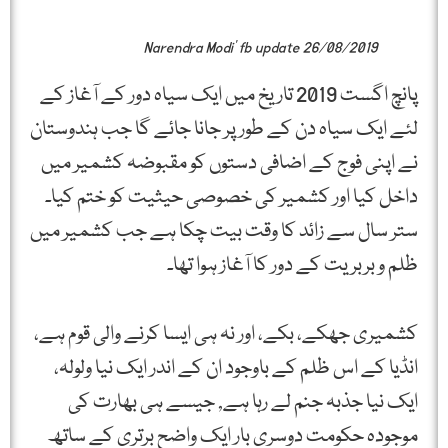
Narendra Modi’ fb update 26/08/2019
پانچ اگست 2019 تاریخ میں ایک سیاہ دور کے آغاز کے
لئے ایک سیاہ دن کے طور پر جانا جائے گا جب ہندوستان
نے اپنی فوج کے اضافی دستوں کو مقبوضہ کشمیر میں
داخل کیا اور کشمیر کی خصوصی حیثیت کو ختم کیا۔
ستر سال سے زائد کا وقت بیت چکا ہے جب کشمیر میں
ظلم و بربریت کے دور کا آغاز ہوا تھا۔
کشمیری جھکے، بکے، اور نہ ہی ایسا کرنے والی قوم ہے،
انڈیا کے اس ظلم کے باوجود ان کے اندر ایک نیا ولولہ،
ایک نیا جذبہ جنم لے رہا ہے, جیسے ہی بھارت کی
موجودہ حکومت دوسری بار ایک واضح برتری کے ساتھ