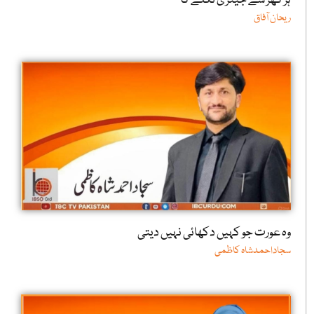
ہر گھر سے جینزی نکلے گا
ریحان آفاق
وہ عورت جو کہیں دکھائی نہیں دیتی
سجاداحمدشاہ کاظمی