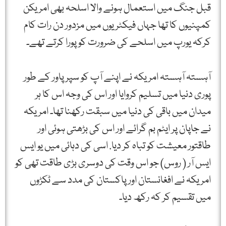
قبل جنگ میں استعمال ہونے والا اسلحہ بھی امریکن
کمپنیوں کا تھا جہاں فیکٹریوں میں مزدور دن رات کام
کرکہ یورپ میں اسلحے کی ضرورت کو پورا کرتے تھے۔
آہستہ آہستہ امریکہ نے اپنے آپ کو سپر پاور کے طور
پوری دنیا میں تسلیم کروایا اور اس کی وجہ اس کا ہر
میدان میں باقی کی دنیا میں سبقت رکھنا تھا۔ امریکہ
نے جاپان پر ایٹم بم گرائے اور اس کی بڑھتی ہوئی اور
طاقتور معیشت کو تباہ کر دیا. اسی کی دہائی میں یو ایس
ایس آر ( روس) جو اس وقت کی دوسری بڑی طاقت تھی کو
امریکہ نے افغانستان اور پاکستان کی مدد سے ٹکڑوں
میں تقسیم کر کہ رکھ دیا۔