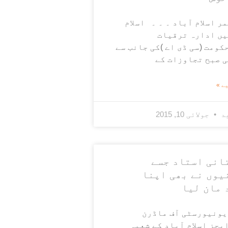
ر اسلام آباد ۔ ۔ ۔ اسلام
یں ادارہ ترقیات
ومت (سی ڈی اے )کی جانب سے
ی صبح تجاوزات کے
ے »
ید
جولائی 10, 2015
انی استاد جسے
یوں نے بھی اپنا
 مان لیا
یونیورسٹی آف ماڈرن
یجز اسلام آباد کے شعبہ