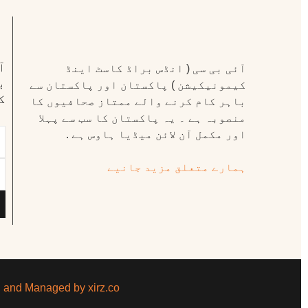
ا
آئی بی سی ( انڈس براڈ کاسٹ اینڈ
ب
کیمونیکیشن ) پاکستان اور پاکستان سے
ک
باہر کام کرنے والے ممتاز صحافیوں کا
منصوبہ ہے ۔ یہ پاکستان کا سب سے پہلا
اور مکمل آن لائن میڈیا ہاوس ہے .
ہمارے متعلق مزید جانیے
d and Managed by xirz.co