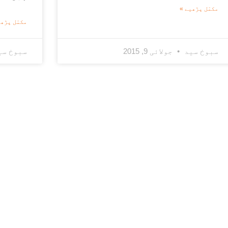
مکمّل پڑھیے »
مکمّل پڑھی
سبوخ سید
جولائی 9, 2015
سبوخ س