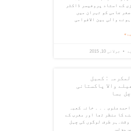
ی کے استاد پروفیسر ڈاکٹر
صغر جامی کو تہران میں
ہونے والی بین الاقوامی
ے »
ید
جولائی 10, 2015
لمکرمہ : کمبل
یلے والا پاکستانی
چل بسا
احمدعلوی ۔ ۔ ۔ خانہ کعبہ
ے کا منظر تھا اور مغرب کے
 وقت۔ہر طرف لوگوں کی چہل
ی ہوئی