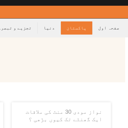
صفحہ اول
پاکستان
دنیا
تجزیے و تبصرے
نواز مودی 30 منٹ کی ملاقات
ایک گھنٹے تک کیوں بڑھی ؟