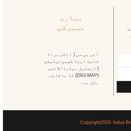
ہماری
ممبرشپ
ے
آئی بی سی ( انڈس براڈ
کاسٹ اینڈ کیمونیکیشن
) ڈیجٹیل میڈیاالائنس
(DIGI MAP) کا باقاعدہ
رکن ہے ۔
Copyright2026. Indus Br