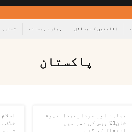
اقلیتوں کے مسائل
ہمارے ہمسائے
تعلیم
پاکستان
مجاہد اول سردارعبدالقیوم
اسلام 
خان91 برس کی عمر میں
خلاف س
انتقال کر گئے
شہری 