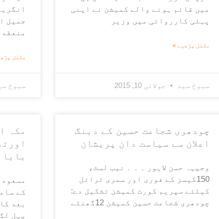
میں قائم ہونے والے کمیشن نے اپنی
انگریز
پہلی کارروائی میں وزیر
جمیل ا
منعقد 
مکمّل پڑھیے »
مکمّل پڑھی
سبوخ سید
جولائی 10, 2015
سبوخ س
چودھری شجاعت حسین کے دبنگ
مکہ ا
اعلان سے سیاست دان پریشان
اورتھ
بابا 
وجیہہ حسن لاہور ۔ ۔ ۔ نیب لسٹ،
150کیسز کے فوری اور سمری ٹرائل
مسعود 
کیلئے سپریم کورٹ کمیشن تشکیل دے:
کے سامن
چودھری شجاعت حسین کمیشن 12گھنٹے
بعد کا
پہل لگ