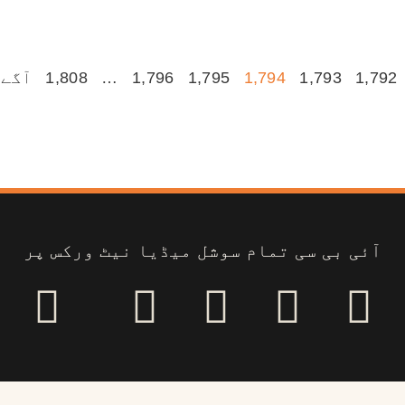
1,792
1,793
1,794
1,795
1,796
…
1,808
آگے 
آئی بی سی تمام سوشل میڈیا نیٹ ورکس پر