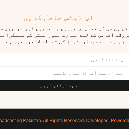
اپ ڈیٹس حاصل کریں
ٓئی بی سی کی نمایاں خبروں ، تجزیوں اور تبصروں س
روقت اگاہی کے لئے ہمارے نیوز لیٹر کو سبسکرائب
ریں. ہمارے سبسکرائبرز کی تعداد لاکھوں میں ہے
سبسکرائب کریں
oadcasting Pakistan. All Rights Reserved. Developed, Powere