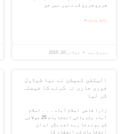
شروع شروع کے دنوں میں جن
مکمّل پڑھیے »
سبوخ سید
جولائی 10, 2015
الیکشن کمیشن نے نیا شیڈول
فوری جاری نہ کرنے کا فیصلہ
کر لیا
زارا قاضی اسلام آباد ۔ ۔ ۔ اسلام
آباد بلدیاتی انتخابات 25 جولائی
کو ہونے جا رہے تھے مگر اب ان
انتخابات کے انعقاد کا