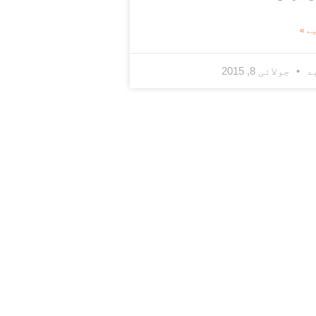
ے »
ید
جولائی 8, 2015