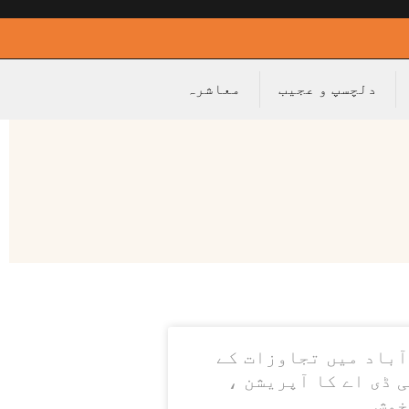
دلچسپ و عجیب
معاشرہ
آباد میں تجاوزات کے
ی ڈی اے کا آپریشن ،
خوش