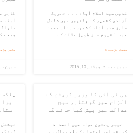
قدوس سید اسلام آباد ۔ ۔ ۔ تحریک
طاہر عم
آزادی کشمیر کے بانیوں میں شامل
آباد م
سابق صدر آزاد کشمیر سردار محمد
دارالحک
عبدالقیوم خان طویل علالت کے
جمعے ک
مکمّل پڑھیے »
مکمّل پڑھی
سبوخ سید
جولائی 10, 2015
سبوخ س
پی ٹی آئی کا وزیر کرپشن کے
پاکست
الزام میں گرفتار، صبح
ایران
عدالت میں پیش کیا جائے گا
استاد
خیبر پختون خواہ میں انسداد
نیشنل 
کرپشن اور احتساب کے لیے حال ہی
لینگوا