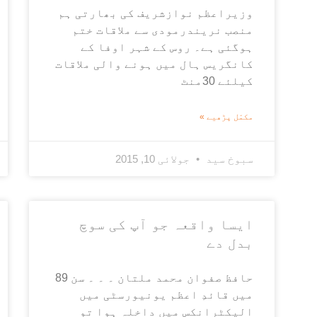
وزیراعظم نوازشریف کی بھارتی ہم
منصب نریندرمودی سے ملاقات ختم
ہوگئی ہے۔ روس کے شہر اوفا کے
کانگریس ہال میں ہونے والی ملاقات
کیلئے 30منٹ
مکمّل پڑھیے »
سبوخ سید
جولائی 10, 2015
ایسا واقعہ جو آپ کی سوچ
بدل دے
حافظ صفوان محمد ملتان ۔ ۔ ۔ سن 89
میں قائدِ اعظم یونیورسٹی میں
الیکٹرانکس میں داخلہ ہوا تو