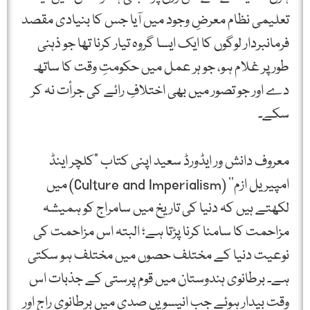
تعلیمی نظام معرضِ وجود میں آیا جس کا بنیادی مقصد
فرمانبردار لوگوں کا ایک ایسا گروہ تیار کرنا تھا جو ذہنی
طور پر غلام ہو، جو ہر عمل میں حکومتِ وقت کا ساتھ
دے اور جو تصور میں بھی اختلافِ رائے کی جرأت نہ کر
سکے۔
معروف دانش ور ایڈورڈ سعید اپنی کتاب ”کلچر اینڈ
امپیریل ازم‘‘ (Culture and Imperialism) میں
لکھتے ہیں کہ دنیا کی تاریخ میں سامراج کو ہمیشہ
مزاحمت کا سامنا کرنا پڑتا ہے؛ البتہ اس مزاحمت کی
نوعیت دنیا کے مختلف حصوں میں مختلف ہو سکتی
ہے۔ برطانوی ہندوستان میں قوم پرستی کے جذبات اس
وقت بیدار ہوئے جب انیسویں صدی میں برطانوی راج اور