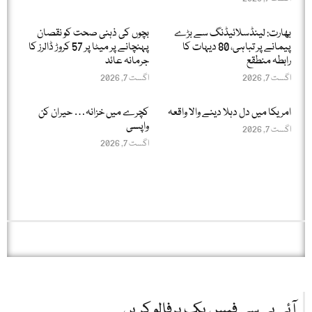
بھارت: لینڈسلائیڈنگ سے بڑے
بچوں کی ذہنی صحت کو نقصان
پیمانے پر تباہی، 80 دیہات کا
پہنچانے پر میٹا پر 57 کروڑ ڈالرز کا
رابطہ منطقع
جرمانہ عائد
اگست 7, 2026
اگست 7, 2026
امریکا میں دل دہلا دینے والا واقعہ
کچرے میں خزانہ… حیران کن
واپسی
اگست 7, 2026
اگست 7, 2026
آئی بی سی فیس بک پرفالو کریں