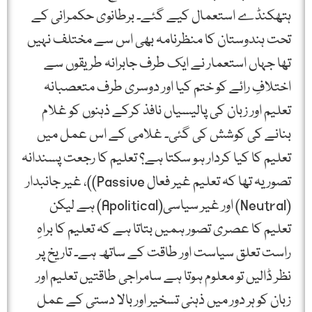
ہتھکنڈے استعمال کیے گئے۔ برطانوی حکمرانی کے
تحت ہندوستان کا منظرنامہ بھی اس سے مختلف نہیں
تھا جہاں استعمار نے ایک طرف جابرانہ طریقوں سے
اختلافِ رائے کو ختم کیا اور دوسری طرف متعصبانہ
تعلیم اور زبان کی پالیسیاں نافذ کرکے ذہنوں کو غلام
بنانے کی کوشش کی گئی۔ غلامی کے اس عمل میں
تعلیم کا کیا کردار ہو سکتا ہے؟ تعلیم کا رجعت پسندانہ
تصور یہ تھا کہ تعلیم غیر فعال Passive))، غیر جانبدار
(Neutral) اور غیر سیاسی(Apolitical) ہے لیکن
تعلیم کا عصری تصور ہمیں بتاتا ہے کہ تعلیم کا براہِ
راست تعلق سیاست اور طاقت کے ساتھ ہے۔ تاریخ پر
نظر ڈالیں تو معلوم ہوتا ہے سامراجی طاقتیں تعلیم اور
زبان کو ہر دور میں ذہنی تسخیر اور بالا دستی کے عمل