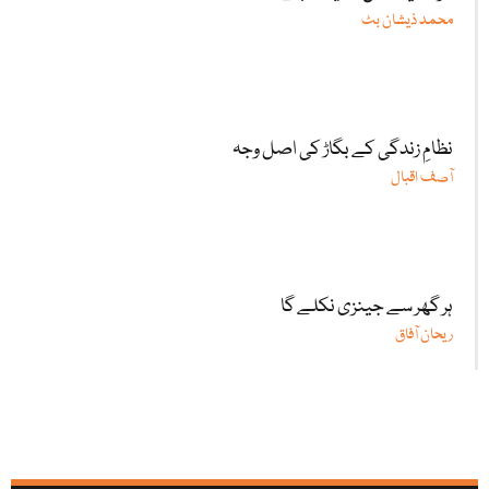
محمد ذیشان بٹ
نظامِ زندگی کے بگاڑ کی اصل وجہ
آصف اقبال
ہر گھر سے جینزی نکلے گا
ریحان آفاق