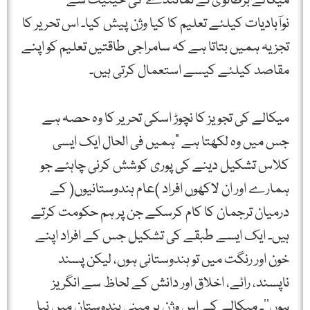
میکالے برطانوی نے نمائندے کی حیثیت سے
نوآبادیات کیلئے تعلیم کا کیا وژن پیش کیا۔ اس تحریر کا
تجزیہ ہمیں بتاتا ہے کہ سامراجی طاقتیں تعلیم کو اپنے
مقاصد کیلئے کیسے استعمال کرتی ہیں۔
میکالے کی تجویز کا نچوڑ اسکی تحریر کا وہ حصہ ہے
جس میں وہ لکھتا ہے ”ہمیں فی الحال ایک ایسی
کلاس تشکیل دینے کی پوری کوشش کرنی چاہئے جو
ہمارے اور ان لاکھوں افراد )عام ہندوستانیوں( کے
درمیان ترجمان کا کام کرسکے جن پر ہم حکومت کرتے
ہیں۔ ایک ایسے طبقے کی تشکیل جس کے افراد اپنے
خون اور رنگت میں تو ہندوستانی ہوں، لیکن پسند
ناپسند، رائے، اخلاق اور دانش کے لحاظ سے انگریز
ہوں‘‘۔ میکالے کے اس وژن پر مبنی ہندوستان میں نیا