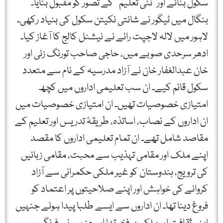
سکول بنائے اور ”نئی تعلیم‘‘ کے تصور کو مقبول بنایا۔
بنگال میں ٹیگور نے شانتی نکیتن سکول کی بنیاد رکھی۔
لاہور میں لالہ لاجپت رائے نے نیشنل کالج کا آغاز کیا۔
ادھر سرحدی صوبے میں، حاجی صاحب تورنگ زئی اور
خان عبدالغفار خان نے آزاد مدرسیہ کے نام سے متعدد
سکول قائم کیے۔ ان سب تعلیمی اداروں میں کچھ
امتیازی خصوصیات تھیں۔ ان امتیازی خصوصیات میں
ان اداروں کے نصاب، اساتذہ، طریقۂ تدریس اور تعلیم کے
مقاصد شامل تھے۔ ان تمام تعلیمی اداروں کا مقصد
اپنے ملک اور مقامی تہذیب سے محبت، مقامی زبانیں
کی ترویج، ہندوستان کو غیر ملکی حکمرانی سے آزاد
کروانے کی خواہش اور اپنے صلاحیتوں پر اعتماد کو
فروغ دینا تھا۔ ان اداروں سے ایسے طلبا پیدا ہوئے جنہیں