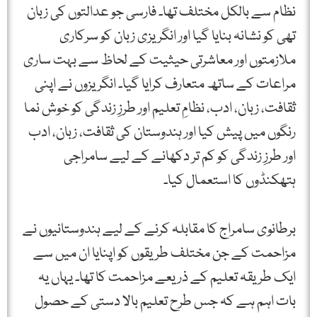
نظام سے بالکل مختلف تھا۔ فارسی جو عدالتوں کی زبان
تھی کو نشانہ بنایا گیا اور انگریزی زبان کو سرکاری
ملازمتوں اور معاشرتی حیثیت کے لحاظ سے بہت ساری
مراعات کے ساتھ متعارف کرایا گیا۔ انگریزوں نے اپنی
ثقافت، زبان، ادب، نظامِ تعلیم اور طرزِ زندگی کو خوش نما
رنگوں میں پیش کیا اور ہندوستان کی ثقافت، زبان، ادب
اور طرزِ زندگی کو کم تر دکھانے کے لیے سامراجی
ہتھکنڈوں کا استعمال کیا۔
برطانوی سامراج کا مقابلہ کرنے کے لیے ہندوستانیوں نے
مزاحمت کے جن مختلف طریقوں کو اپنایا ان میں سے
ایک طریقہ تعلیم کے ذریعے مزاحمت کا تھا۔ یہاں یہ
بات اہم ہے کہ جس طرح تعلیم بالا دستی کے حصول