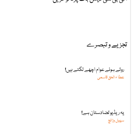
تجزیے و تبصرے
روتے ہوئے عوام اچھے لگتے ہیں!
عطا ء الحق قاسمی
یہ ریڈیو تضادستان ہے!
سہیل وڑائچ