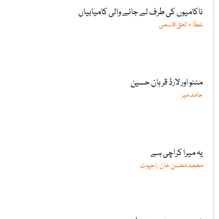
ناکامیوں کی طرف لے جانے والی کامیابیاں
عطا ء الحق قاسمی
منٹو اور لارڈ قربان حسین
حامد میر
یہ میرا کراچی ہے
محمد محسن خان راجپوت