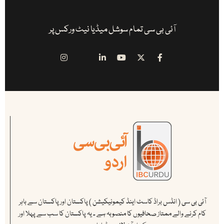
آئی بی سی تمام سوشل میڈیا نیٹ ورکس پر
آئی بی سی ( انڈس براڈ کاسٹ اینڈ کیمونیکیشن ) پاکستان اور پاکستان سے باہر
کام کرنے والے ممتاز صحافیوں کا منصوبہ ہے ۔ یہ پاکستان کا سب سے پہلا اور