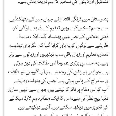
تشکیل اور ذہنوں کی تسخیر کا اہم ذریعہ بنتی ہے۔
ہندوستان میں فرنگی اقتدار نے جہاں جبر کے ہتھکنڈوں
سے جسم تسخیر کیے وہیں تعلیم کے ذریعے لوگوں کو
ذہنی غلامی کے جال میں پھنسایا گیا۔ ایک مربوط
طریقے سے لوگوں کو یہ باور کرایا گیا کہ انگریزی تہذیب،
تمدن، تعلیم اور زبان باقی سب تہذیبوں اور زبانوں سے برتر
ہے۔ یہ احساسِ برتری عموماً اس طاقت کی دین ہوتی
ہے جو اپنی پوزیشن کی وجہ سے زورآور گروہوں اور طاقت
ور سامراج کے پاس ہوتی ہے‘ جس کی بدولت وہ اپنے
آپ کو اس مقام پر فائز کر لیتے ہیں جہاں سے انہیں ساری
دنیا ہیچ نظر آتی ہے۔ اس کا ایک مظاہرہ ہم لارڈ میکالے
کی تجویز میں دیکھ سکتے ہیں۔ آئیے دیکھتے ہیں