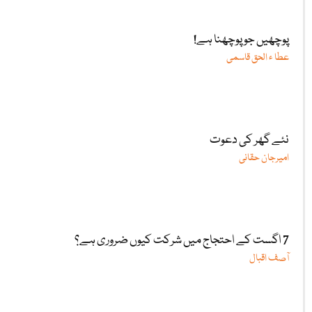
پوچھیں جو پوچھنا ہے!
عطا ء الحق قاسمی
نئے گھر کی دعوت
امیرجان حقانی
7 اگست کے احتجاج میں شرکت کیوں ضروری ہے؟
آصف اقبال