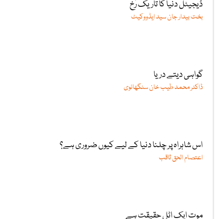
ڈیجیٹل دنیا کا تاریک رُخ
بخت بیدار جان سید ایڈووکیٹ
گواہی دیتے دریا
ڈاکٹر محمد طیب خان سنگھانوی
اس شاہراہ پر چلنا دنیا کے لیے کیوں ضروری ہے؟
اعتصام الحق ثاقب
موت ایک اٹل حقیقت ہے