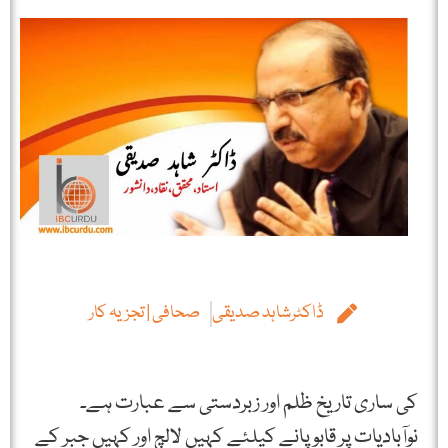
ڈاکٹرشاہد صدیقی
صحافی | تجزیہ کار
کی ساری تاریخ ظلم اور زبردستی سے عبارت ہے۔
نوآبادیات پر قابو پانے کیلئے کہیں لالچ اور کہیں جبر کے