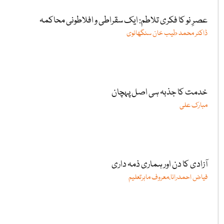
عصرِ نو کا فکری تلاطم: ایک سقراطی و افلاطونی محاکمہ
ڈاکٹر محمد طیب خان سنگھانوی
خدمت کا جذبہ ہی اصل پہچان
مبارک علی
آزادی کا دن اور ہماری ذمہ داری
فیاض احمدرانا،معروف ماہرتعلیم