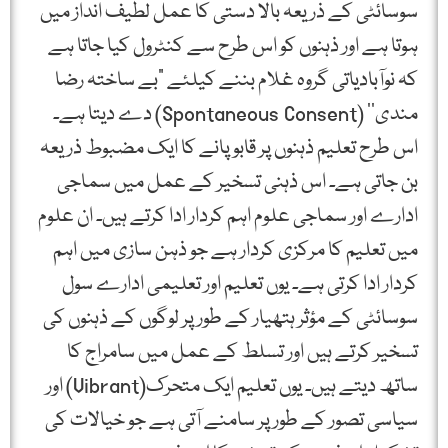
سوسائٹی کے ذریعہ بالا دستی کا عمل لطیف انداز میں
ہوتا ہے اور ذہنوں کو اس طرح سے کنٹرول کیا جاتا ہے
کہ نوآبادیاتی گروہ غلام بننے کیلئے ”بے ساختہ رضا
مندی‘‘ (Spontaneous Consent) دے دیتا ہے۔
اس طرح تعلیم ذہنوں پر قابو پانے کا ایک مضبوط ذریعہ
بن جاتی ہے۔ اس ذہنی تسخیر کے عمل میں سماجی
ادارے اور سماجی علوم اہم کردار ادا کرتے ہیں۔ ان علوم
میں تعلیم کا مرکزی کردار ہے جو ذہن سازی میں اہم
کردار ادا کرتی ہے۔ یوں تعلیم اور تعلیمی ادارے سول
سوسائٹی کے مؤثر ہتھیار کے طور پر لوگوں کے ذہنوں کی
تسخیر کرتے ہیں اور تسلط کے عمل میں سامراج کا
ساتھ دیتے ہیں۔ یوں تعلیم ایک متحرک(Vibrant) اور
سیاسی تصور کے طور پر سامنے آتی ہے جو خیالات کی