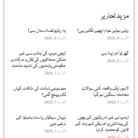
مزید تحاریر
روتے ہوئے عوام اچھے لگتے ہیں!
یہ ریڈیو تضادستان ہے!
اگست 8, 2026
اگست 8, 2026
گھر تو آخر اپنا ہے
ڈیجی میپ کی جانب سے غیر
ملکی صحافیوں کی نقل و حرکت پر
اگست 8, 2026
حکومتی پابندیوں کی شدید مذمت
اگست 7, 2026
لاہور: ایک واقعہ، کئی سوالات
مصنوعی ذہانت کی طاقت، کہاں
معاملہ سنگین ہو گیا
تک پہنچ گئی؟
اگست 7, 2026
اگست 7, 2026
ٹرمپ نے غیر امریکیوں کے بچوں
نیپال سیکولر ریاست ہندوتوا کے
کی پیدائش پر امریکی شہریت کے
نرغے میں
قانون کو محدود کردیا
اگست 7, 2026
اگست 7, 2026