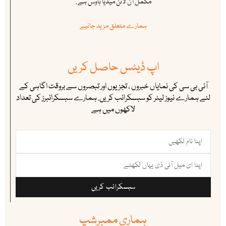
مکمل آن لائن میڈیا ہاوس ہے .
ہمارے متعلق مزید جانیے
اپ ڈیٹس حاصل کریں
آئی بی سی کی نمایاں خبروں ، تجزیوں اور تبصروں سے بروقت اگاہی کے
لئے ہمارے نیوز لیٹر کو سبسکرائب کریں. ہمارے سبسکرائبرز کی تعداد
لاکھوں میں ہے
سبسکرائب کریں
ہماری ممبرشپ