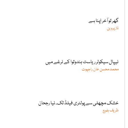
گھر تو آخر اپنا ہے
ناز پروین
نیپال سیکولر ریاست ہندوتوا کے نرغے میں
محمد محسن خان راجپوت
خشک مچھلی سے پولٹری فیلڈ تک، نیا رجحان
ظریف بلوچ