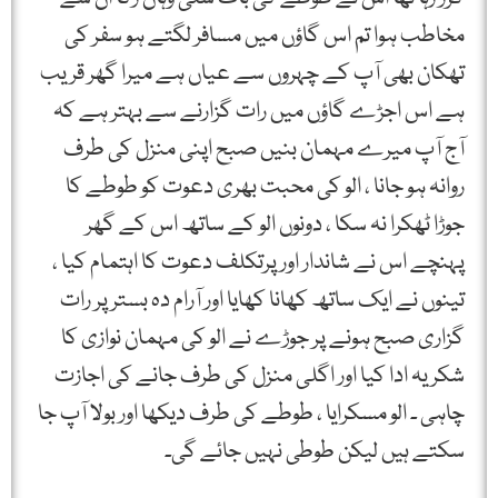
مخاطب ہوا تم اس گاؤں میں مسافر لگتے ہو سفر کی
تھکان بھی آپ کے چہروں سے عیاں ہے میرا گھر قریب
ہے اس اجڑے گاؤں میں رات گزارنے سے بہتر ہے کہ
آج آپ میرے مہمان بنیں صبح اپنی منزل کی طرف
روانہ ہو جانا ، الو کی محبت بھری دعوت کو طوطے کا
جوڑا ٹھکرا نہ سکا ، دونوں الو کے ساتھ اس کے گھر
پہنچے اس نے شاندار اور پرتکلف دعوت کا اہتمام کیا ،
تینوں نے ایک ساتھ کھانا کھایا اور آرام دہ بستر پر رات
گزاری صبح ہونے پر جوڑے نے الو کی مہمان نوازی کا
شکریہ ادا کیا اور اگلی منزل کی طرف جانے کی اجازت
چاہی ۔ الو مسکرایا ، طوطے کی طرف دیکھا اور بولا آپ جا
سکتے ہیں لیکن طوطی نہیں جائے گی۔