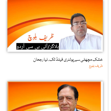
خشک مچھلی سے پولٹری فیلڈ تک، نیا رجحان
ظریف بلوچ