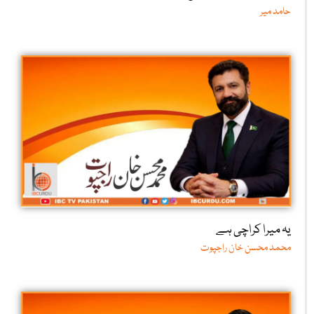
حامد میر
یہ میرا کراچی ہے
محمد محسن خان راجپوت