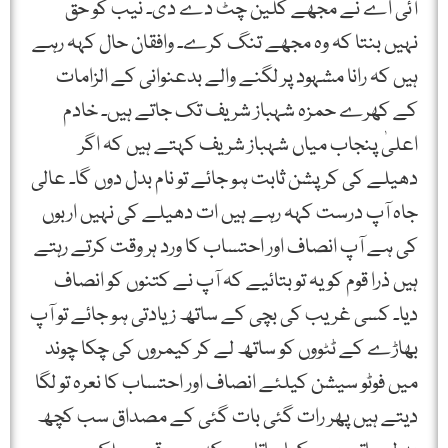
آئی اے نے مجھے کلین چٹ دے دی۔ نیب کو حق
نہیں بنتا کہ وہ مجھے تنگ کرے۔ وافقان حال کہہ رہے
ہیں کہ رانا مشہود پر لگنے والے بدعنوانی کے الزامات
کے کھرے حمزہ شہباز شریف تک جاتے ہیں۔ خادم
اعلیٰ پنجاب میاں شہباز شریف کہتے ہیں کہ اگر
دھیلے کی کرپشن ثابت ہو جائے تو نام بدل دوں گا۔ عالی
جاہ آپ درست کہہ رہے ہیں ات دھیلے کی نہیں اربوں
کی ہے آپ انصاف اور احتساب کا ورد ہر وقت کرتے رہتے
ہیں ذرا قوم کو یہ تو بتائیے کہ آپ نے کتنوں کو انصاف
دیا۔ کسی غریب کی بچی کے ساتھ زیادتی ہو جائے تو آپ
بھاڑے کے ٹٹووں کو ساتھ لے کر کیمروں کی چکا چوند
میں فوٹو سیشن کیلئے انصاف اور احتساب کا نعرہ تو لگا
دیتے ہیں پھر رات گئی بات گئی کے مصداق سب کچھ