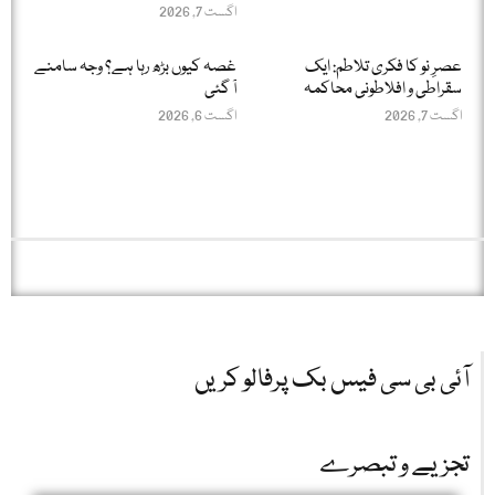
اگست 7, 2026
عصرِ نو کا فکری تلاطم: ایک
غصہ کیوں بڑھ رہا ہے؟ وجہ سامنے
سقراطی و افلاطونی محاکمہ
آ گئی
اگست 7, 2026
اگست 6, 2026
آئی بی سی فیس بک پرفالو کریں
تجزیے و تبصرے