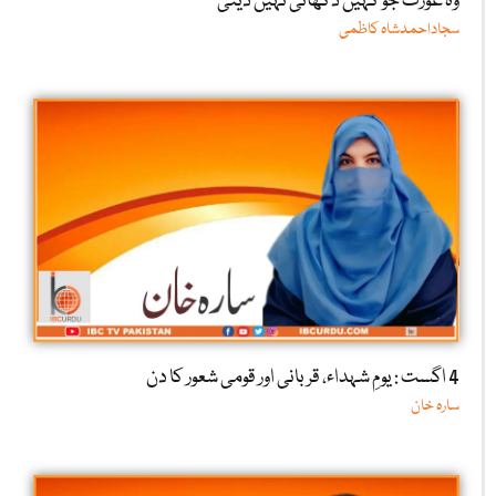
وہ عورت جو کہیں دکھائی نہیں دیتی
سجاداحمدشاہ کاظمی
4 اگست : یومِ شہداء، قربانی اور قومی شعور کا دن
سارہ خان