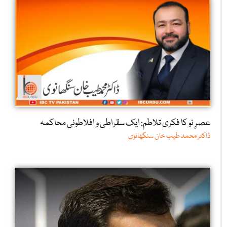
عصرِ نو کا فکری تلاطم: ایک سقراطی و افلاطونی محاکمہ
ڈاکٹر محمد طیب خان سنگھانوی