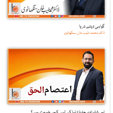
گواہی دیتے دریا
ڈاکٹر محمد طیب خان سنگھانوی
اس شاہراہ پر چلنا دنیا کے لیے کیوں ضروری ہے؟