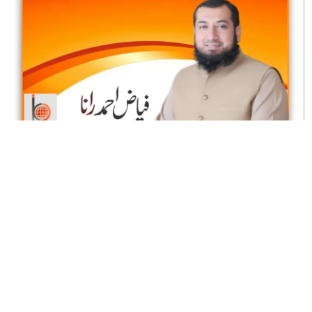
داتا گنج بخشؒ: علم اور محبت کا لازوال سفر
فیاض احمد رانا