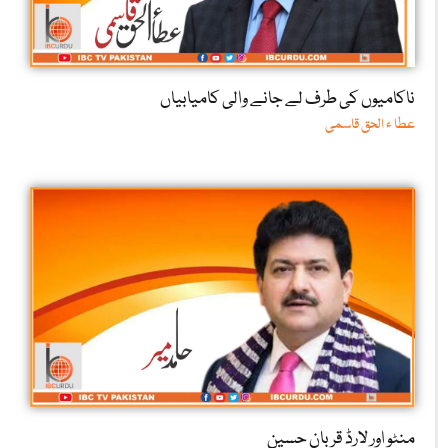
ناکامیوں کی طرف لے جانے والی کامیابیاں
عطا ء الحق قاسمی
منٹو اور لارڈ قربان حسین