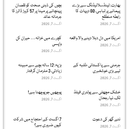
بھارت: لینڈسلائیڈنگ سے بڑے
بچوں کی ذہنی صحت کو نقصان
پیمانے پر تباہی، 80 دیہات کا
پہنچانے پر میٹا پر 57 کروڑ ڈالرز کا
رابطہ منطقع
جرمانہ عائد
اگست 7, 2026
اگست 7, 2026
امریکا میں دل دہلا دینے والا واقعہ
کچرے میں خزانہ… حیران کن
واپسی
اگست 7, 2026
اگست 7, 2026
جرمنی سے پاکستانی طلبہ کے
ہڑپہ: 12 سالہ بچے سے مبینہ
لیے بڑی خوشخبری
زیادتی، 3 ملزمان گرفتار
اگست 7, 2026
اگست 7, 2026
خشک مچھلی سے پولٹری فیلڈ
پوچھیں جو پوچھنا ہے!
تک، نیا رجحان
اگست 7, 2026
اگست 7, 2026
نئے گھر کی دعوت
7 اگست کے احتجاج میں شرکت
کیوں ضروری ہے؟
اگست 7, 2026