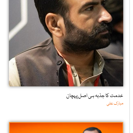
خدمت کا جذبہ ہی اصل پہچان
مبارک علی