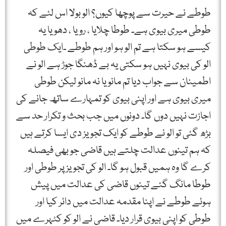
طوطے نے حیرت سے پوچھا کیوں؟ الو بولا اس لئے کہ
طوطی میری بیوی ہے۔ طوطا چلایا ، رویا ، دھویا یہ
کیسے ہو سکتا ہے تم الو ہو اور ہم طوطے ۔ایک طوطی
الو کی بیوی نہیں ہو سکتی یہ بے ڈھنگا جوڑ ہے الو نے
اطمینان سے جواب دیا تم مانو یا نہ مانو لیکن طوطی
میری بیوی ہے اور اپنی بیوی کو تمہارے ساتھ جانے کی
اجازت نہیں دوں گا۔ دونوں میں جب بحث و تکرار حد سے
بڑھ گئی تو الو نے طوطے کو ایک تجویز دی ایسا کرتے ہیں
کہ ہم تینوں عدالت چلتے ہیں قاضی جو بھی فیصلہ
کرے گا وہ ہمیں قبول ہو گا۔ الو کی تجویز پر طوطی اور
طوطا مانگ گئے تینوں قاضی کی عدالت میں پیش
ہوئے طوطے نے اپنا مقدمہ عدالت میں دائر کیا اور
طوطی کو اپنی بیوی قرار دیا۔ قاضی نے الو کو کٹہرے میں