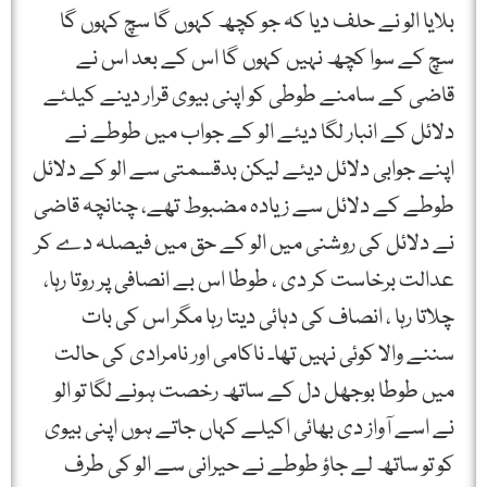
بلایا الو نے حلف دیا کہ جو کچھ کہوں گا سچ کہوں گا
سچ کے سوا کچھ نہیں کہوں گا اس کے بعد اس نے
قاضی کے سامنے طوطی کو اپنی بیوی قرار دینے کیلئے
دلائل کے انبار لگا دیئے الو کے جواب میں طوطے نے
اپنے جوابی دلائل دیئے لیکن بدقسمتی سے الو کے دلائل
طوطے کے دلائل سے زیادہ مضبوط تھے، چنانچہ قاضی
نے دلائل کی روشنی میں الو کے حق میں فیصلہ دے کر
عدالت برخاست کر دی ، طوطا اس بے انصافی پر روتا رہا،
چلاتا رہا ، انصاف کی دہائی دیتا رہا مگر اس کی بات
سننے والا کوئی نہیں تھا۔ ناکامی اور نامرادی کی حالت
میں طوطا بوجھل دل کے ساتھ رخصت ہونے لگا تو الو
نے اسے آواز دی بھائی اکیلے کہاں جاتے ہوں اپنی بیوی
کو تو ساتھ لے جاؤ طوطے نے حیرانی سے الو کی طرف