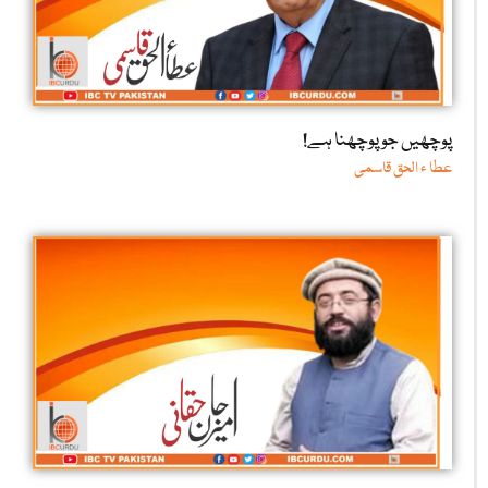
پوچھیں جو پوچھنا ہے!
عطا ء الحق قاسمی