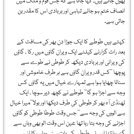
بھول جاتے ہیں۔ کہا جاتا ہے کہ جس قوم و ملک میں
انصاف ختم ہو جائے تباہی اور بربادی اس کا مقدر بن
جاتی ہے۔
کہتے ہیں طوطے کا ایک جوڑا دن بھر کی مسافت کے
بعد رات گزارنے کیلئے ایک ویران گاؤں میں رکا ، گاؤں
کی ویرانی اور بربادی دیکھ کر طوطی نے طوے سے
پوچھا ’’کس قدر ویران گاؤں ہے ہر طرف خاموشی اور
سناٹا چھایا ہوا ہے تمہارے خیال میں یہ گاؤں کس
وجہ سے اجڑا ہو گا‘‘ طوطے نے کچھ دیر سوچا ، ایک
ٹھنڈی آہ بھر کر طوطی کی طرف دیکھا اور بولا’’میرا خیال
ہے الووں کی وجہ سے‘‘ جس وقت طوطا طوطی کو گاؤں
اجڑنے کی وجہ بتا رہا تھا عین اس وقت الو بھی وہاں سے
گزر رہا تھا اس نے طوطے کی بات سنی وہاں رکا ان سے