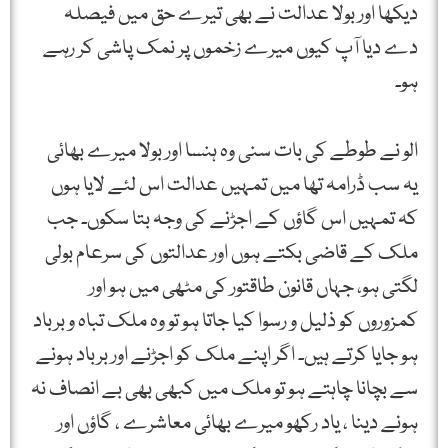
دیکھا اور بولا عدالت نے بھی تیرے حق میں فیصلہ
دے دیا آپ کیوں میرے زخموں پر نمک پاشی کر رہے
ہو۔
الو نے طوطے کی بات سنی وہ ہنسا اور بولا میرے بھائی
یہ سب ڈرامہ تھا میں تمہیں عدالت اس لئے لایا ہوں
کہ تمہیں اس گاؤں کے اجڑنے کی وجہ بتا سکوں۔ جب
ملک کے قاضی بکتے ہوں اور عدالتوں کی سرعام بولی
لگتی ہو، جہاں قانون طاقتور کی مٹھی میں ہو اور
کمزوروں کو ذلیل و رسوا کیا جاتا ہو تو وہ ملک تباہ و برباد
ہو جایا کرتے ہیں۔ اگر اپنے ملک کو اجڑنے اور برباد ہونے
سے بچانا چاہتے ہو تو ملک میں کبھی بھی بے انصاف نہ
ہونے دینا ، یاد رکھو میرے بھائی معاشرے ، گاؤں اور