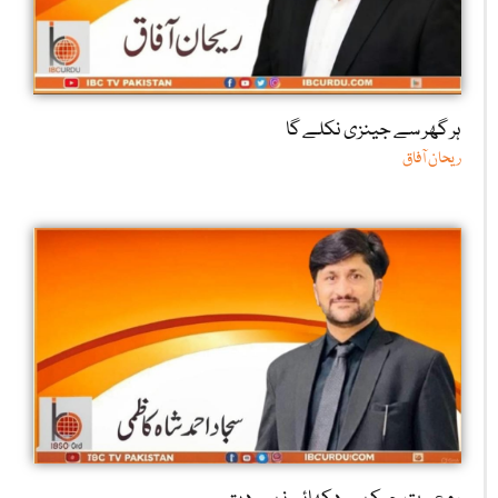
ہر گھر سے جینزی نکلے گا
ریحان آفاق