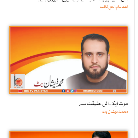
اعتصام الحق ثاقب
موت ایک اٹل حقیقت ہے
محمد ذیشان بٹ