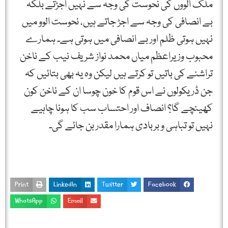
ملک الووں کی نحوست کی وجہ سے نہیں اجڑتے بلکہ
بے انصافی کی وجہ سے اجڑ جاتے ہیں، نحوست الوو میں
نہیں ہوتی ظلم اور بے انصافی میں ہوتی ہے۔ ہمارے
محبوب وزیراعظم میاں محمد نواز شریف نیب کے ناخن
تراشنے کی باتیں تو کرتے ہیں لیکن وہ یہ بھی بتائیں کہ
جن ڈریکولوں نے اس قوم کا خون چوسا ان کے ناخن کون
کھینچے گا؟ انصاف اور احتساب سب کا ہونا چاہیے
نہیں تو تباہی و بربادی ہمارا مقدر بن جائے گی۔
Print
LinkedIn
Twitter
Facebook
WhatsApp
Email