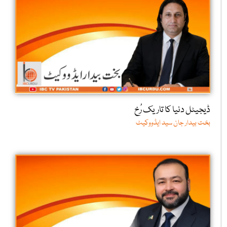
ڈیجیٹل دنیا کا تاریک رُخ
بخت بیدار جان سید ایڈووکیٹ