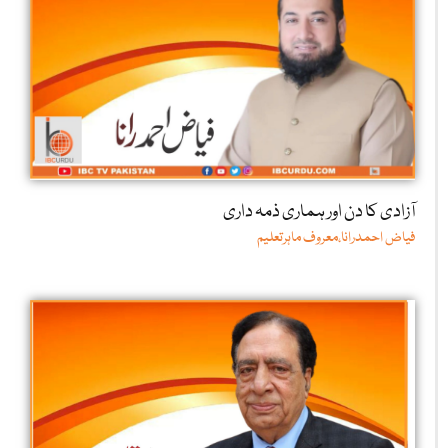
آزادی کا دن اور ہماری ذمہ داری
فیاض احمدرانا،معروف ماہرتعلیم