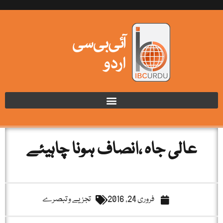
عالی جاہ ،انصاف ہونا چاہیئے
فروری 24, 2016
تجزیے و تبصرے