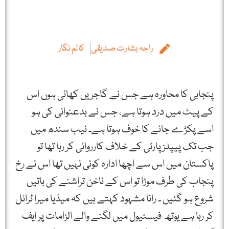
راجہ بشارت صدیقی
کالم نگار
پنجابی کا محاورہ ہے جس نے گاجریں کھائی ہوں اس
کے پیٹ میں درد ہوتا ہے، جس نے بدعنوانی کی ہو
اسے پکڑے جانے کا خوف ہوتا ہے۔ نیب سندھ میں
جب تک پیپلزپارٹی کے خلاف کارروائی کر رہا تھا تو
پاکستان میں اس سے اچھا ادارہ کوئی نہیں تھا اس نے رخ
پنجاب کی طرف موڑا تو اس کے ناخن تراشنے کی باتیں
شروع ہو گئیں ۔ رانا مشہود کہتے ہیں کہ میڈیا میرا ٹرائل
کر رہا ہے یوتھ فیسٹیول میں لگنے والے الزامات پر ایف