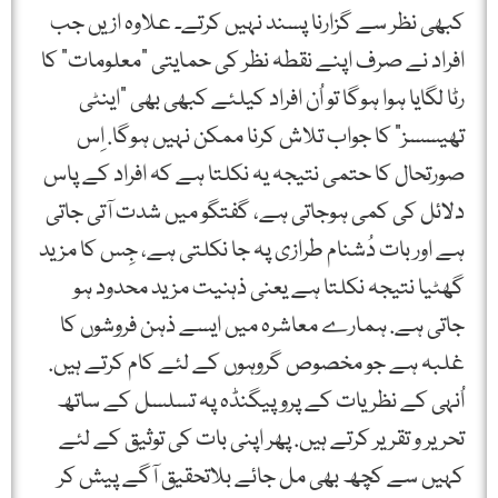
کبھی نظر سے گزارنا پسند نہیں کرتے۔ علاوہ ازیں جب
افراد نے صرف اپنے نقطہ نظر کی حمایتی "معلومات” کا
رٹا لگایا ہوا ہوگا تو اُن افراد کیلئے کبھی بھی "اینٹی
تھیسسز” کا جواب تلاش کرنا ممکن نہیں ہوگا. اِس
صورتحال کا حتمی نتیجہ یہ نکلتا ہے کہ افراد کے پاس
دلائل کی کمی ہوجاتی ہے، گفتگو میں شدت آتی جاتی
ہے اور بات دُشنام طرازی پہ جا نکلتی ہے، جِس کا مزید
گھٹیا نتیجہ نکلتا ہے یعنی ذہنیت مزید محدود ہو
جاتی ہے. ہمارے معاشرہ میں ایسے ذہن فروشوں کا
غلبہ ہے جو مخصوص گروہوں کے لئے کام کرتے ہیں.
اُنہی کے نظریات کے پروپیگنڈہ پہ تسلسل کے ساتھ
تحریر و تقریر کرتے ہیں. پھر اپنی بات کی توثیق کے لئے
کہیں سے کچھ بھی مل جائے بلاتحقیق آگے پیش کر