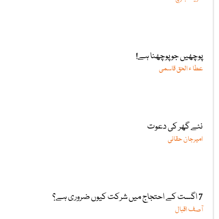
پوچھیں جو پوچھنا ہے!
عطا ء الحق قاسمی
نئے گھر کی دعوت
امیرجان حقانی
7 اگست کے احتجاج میں شرکت کیوں ضروری ہے؟
آصف اقبال