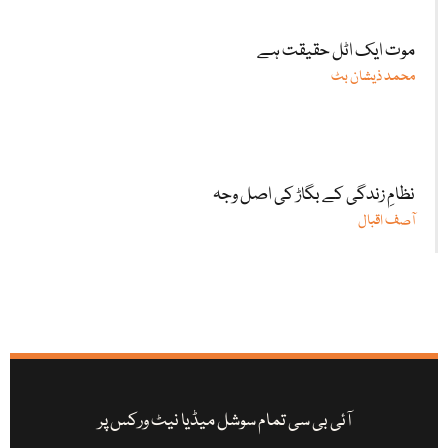
موت ایک اٹل حقیقت ہے
محمد ذیشان بٹ
نظامِ زندگی کے بگاڑ کی اصل وجہ
آصف اقبال
آئی بی سی تمام سوشل میڈیا نیٹ ورکس پر