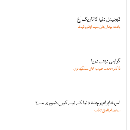
ڈیجیٹل دنیا کا تاریک رُخ
بخت بیدار جان سید ایڈووکیٹ
گواہی دیتے دریا
ڈاکٹر محمد طیب خان سنگھانوی
اس شاہراہ پر چلنا دنیا کے لیے کیوں ضروری ہے؟
اعتصام الحق ثاقب