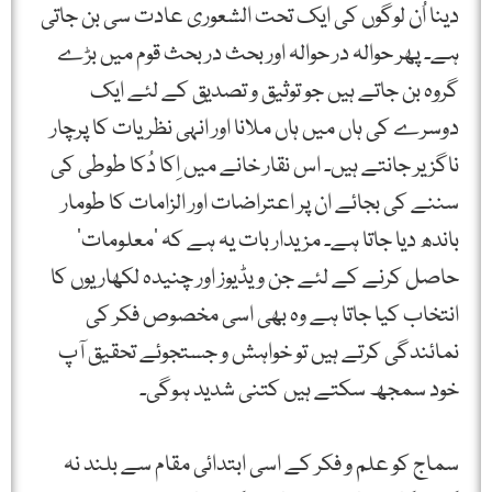
دینا اُن لوگوں کی ایک تحت الشعوری عادت سی بن جاتی
ہے۔ پھر حوالہ در حوالہ اور بحث در بحث قوم میں بڑے
گروہ بن جاتے ہیں جو توثیق و تصدیق کے لئے ایک
دوسرے کی ہاں میں ہاں ملانا اور انہی نظریات کا پرچار
ناگزیر جانتے ہیں۔ اس نقار خانے میں اِکا دُکا طوطی کی
سننے کی بجائے ان پر اعتراضات اور الزامات کا طومار
باندھ دیا جاتا ہے۔ مزیدار بات یہ ہے کہ ‘معلومات‘
حاصل کرنے کے لئے جن ویڈیوز اور چنیدہ لکھاریوں کا
انتخاب کیا جاتا ہے وہ بھی اسی مخصوص فکر کی
نمائندگی کرتے ہیں تو خواہش و جستجوئے تحقیق آپ
خود سمجھ سکتے ہیں کتنی شدید ہوگی۔
سماج کو علم و فکر کے اسی ابتدائی مقام سے بلند نہ