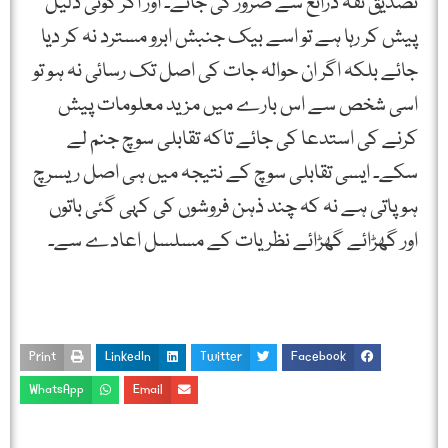
تصدیق ثقہ ذرائع سے ضرور کی جائے۔ اور اگر کوئی دلیل
پیش کر رہا ہے تو اسے بیک جنبش ابرو مسترد نہ کر دیا
جائے بلکہ اگر ان حوالہ جات کی اصل تک رسائی نہ ہو تو
اسی شخص سے اس بارے میں مزید معلومات پیش
کرنے کی استدعا کی جائے تاکہ تقابلی سوچ جنم لے
سکے۔ ایسی تقابلی سوچ کے نتیجہ میں ہی اصل ریسرچ
ہو پاتی ہے نہ کہ چند ذہن فروشوں کی کہی گئی باتوں
اور گھڑائے گھڑائے نظریات کے مسلسل اعادے سے۔
Print
LinkedIn
Twitter
Facebook
WhatsApp
Email