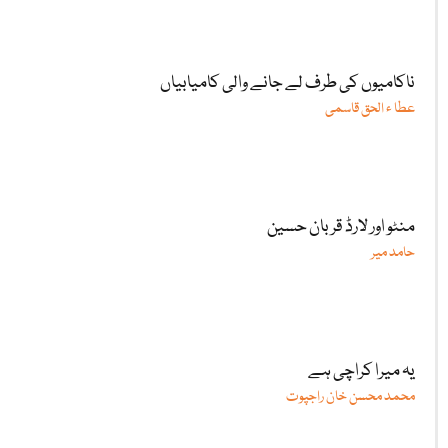
ناکامیوں کی طرف لے جانے والی کامیابیاں
عطا ء الحق قاسمی
منٹو اور لارڈ قربان حسین
حامد میر
یہ میرا کراچی ہے
محمد محسن خان راجپوت