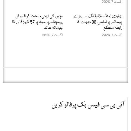
اگست 7, 2026
بھارت: لینڈسلائیڈنگ سے بڑے
بچوں کی ذہنی صحت کو نقصان
پیمانے پر تباہی، 80 دیہات کا
پہنچانے پر میٹا پر 57 کروڑ ڈالرز کا
رابطہ منطقع
جرمانہ عائد
اگست 7, 2026
اگست 7, 2026
آئی بی سی فیس بک پرفالو کریں