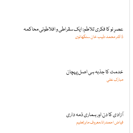
عصرِ نو کا فکری تلاطم: ایک سقراطی و افلاطونی محاکمہ
ڈاکٹر محمد طیب خان سنگھانوی
خدمت کا جذبہ ہی اصل پہچان
مبارک علی
آزادی کا دن اور ہماری ذمہ داری
فیاض احمدرانا،معروف ماہرتعلیم