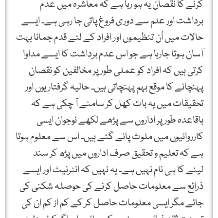
کرنے کا نقصان یہ ہو رہا ہے کہ معاشرہ میں عدم
برداشت اور علم سے دوری فروغ پاتی جا رہی ہے۔ ایسے
حالات میں اُن تنظیموں اور افراد کے لئے قدم جمانا بہت
آسان ہوتا جارہا ہے جو اس عدم برداشت کا ایسے مداوا
کرتی ہیں کہ افراد کو عملی طور پر مخالفین کو نقصان
پہنچانے کا موقع بہم پہنچاتی ہیں۔ حالیہ گرفتاریوں اور
تحقیقات میں یہ بات کھل کر سامنے آ چکی ہے کہ
باقاعدہ طور پر اداروں سے پڑھے لکھے نوجوان ایسی
کارروائیوں میں ملوث پائے گئے ہیں۔ اس سے معلوم ہوتا
ہے کہ تعلیم و تحقیق صرف اداروں میں پڑھ کر سند
لینے کا ہی نام نہیں ہے۔ یہ نہیں کہ انٹرنیٹ اور ایسے
ذرائع سے معلومات حاصل کرنے کی حوصلہ شکنی کی
جائے مگر ایسی معلومات حاصل کر کے کم از کم ان کی