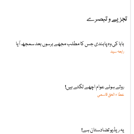
تجزیے و تبصرے
بابا کی وہ پابندی جس کا مطلب مجھے برسوں بعد سمجھ آیا
رابعہ سید
روتے ہوئے عوام اچھے لگتے ہیں!
عطا ء الحق قاسمی
یہ ریڈیو تضادستان ہے!