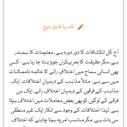
کامریڈ فاروق بلوچ
آج کل انکشافات کا دور دورہ ہے، معلومات کا سمندر
ہے، مگر حقیقت کا بحرِ بیکراں جوہڑ بنتا جا رہا ہے- کسی
بھی انسانی سماج میں اختلافِ رائے کا خاتمہ ناممکنات
میں سے ہے- مثلاً مذاہب کے درمیان اختلافات، ایک
مذاہب کے فرقوں کے درمیان اختلافِ رائے، ایک ہی
فرقے کے لوگوں کو بھی بعض معاملات میں اختلاف ہوتا
ہے. لہذا اختلافات کے وجود سے انکار ایک غیر منطقی
سی بات ہے. مگر مناسب امر یہ ہونا چاہئے کہ اختلاف