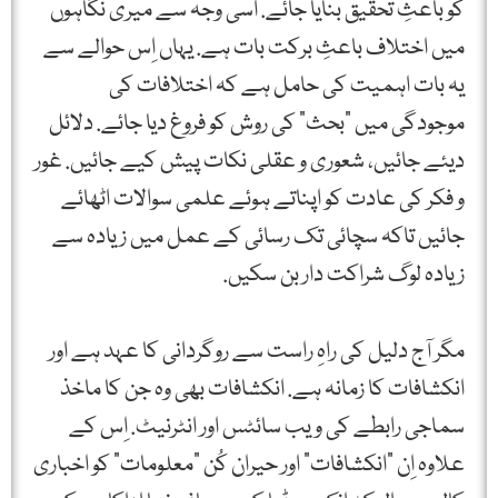
کو باعثِ تحقیق بنایا جائے. اسی وجہ سے میری نگاہوں
میں اختلاف باعثِ برکت بات ہے. یہاں اِس حوالے سے
یہ بات اہمیت کی حامل ہے کہ اختلافات کی
موجودگی میں "بحث” کی روش کو فروغ دیا جائے. دلائل
دیئے جائیں، شعوری و عقلی نکات پیش کیے جائیں. غور
و فکر کی عادت کو اپناتے ہوئے علمی سوالات اٹھائے
جائیں تاکہ سچائی تک رسائی کے عمل میں زیادہ سے
زیادہ لوگ شراکت دار بن سکیں.
مگر آج دلیل کی راہِ راست سے روگردانی کا عہد ہے اور
انکشافات کا زمانہ ہے. انکشافات بھی وہ جن کا ماخذ
سماجی رابطے کی ویب سائٹس اور انٹرنیٹ. اِس کے
علاوہ اِن "انکشافات” اور حیران کُن "معلومات” کو اخباری