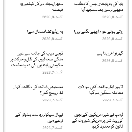
بابا کی وہ پابندی جس کا مطلب
ستھرا پنجاب ورکرز کیلئے بڑا
مجھے برسوں بعد سمجھ آیا
فیصلہ
اگست 8, 2026
اگست 8, 2026
روتے ہوئے عوام اچھے لگتے ہیں!
یہ ریڈیو تضادستان ہے!
اگست 8, 2026
اگست 8, 2026
گھر تو آخر اپنا ہے
ڈیجی میپ کی جانب سے غیر
ملکی صحافیوں کی نقل و حرکت پر
اگست 8, 2026
حکومتی پابندیوں کی شدید مذمت
اگست 7, 2026
لاہور: ایک واقعہ، کئی سوالات
مصنوعی ذہانت کی طاقت، کہاں
معاملہ سنگین ہو گیا
تک پہنچ گئی؟
اگست 7, 2026
اگست 7, 2026
ٹرمپ نے غیر امریکیوں کے بچوں
نیپال سیکولر ریاست ہندوتوا کے
کی پیدائش پر امریکی شہریت کے
نرغے میں
قانون کو محدود کردیا
اگست 7, 2026