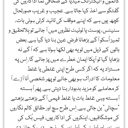
کالموں و الیکٹرانک میڈیا کے صحافی نما اداکاروں کی
گفتگو سے اخذ کیا جاتا ہے. عجیب و غریب صورتحال
کچھ یوں ہے کہ اپنے موقف کی تائید کرتی ہوئی بات،
سٹیٹس، پوسٹ یا ٹوئیٹ نظروں میں آ جائے تو بِلاتحقیق و
تمیز اُسکو آگے بڑھانا فرضِ عین بنا دیا گیا ہے. بعض
باتوں کے ذیل میں تو یہ بھی لکھا ہوتا ہے کہ آگے نہ
بڑھایا گیا تو آپکا ایمان خطرے میں پڑ جائے گا. اِس پہ
مستزاد یہ کہ اگر کسی طرح اپنی غلطی یا غلط
معلومات کا ادراک ہو بھی جائے تو پھر شخصی اَنا آڑے آ
کر معاملے کو مزید بدبودار بنا دیتی ہے. پھر آہستہ
آہستہ وہی غلط بات یا غلط فہمی آگے بڑھتے بڑھتے
"سچائی” بن جاتی ہے. اِس طرح سچ اور حقائق کالم نگاروں
کی موشگافیوں، اینکروں کی اداکاریوں، فیس بُک کی
پوسٹوں اور ٹوئیٹر کی ٹوئیٹوں کے نیچے دب کر جان دی