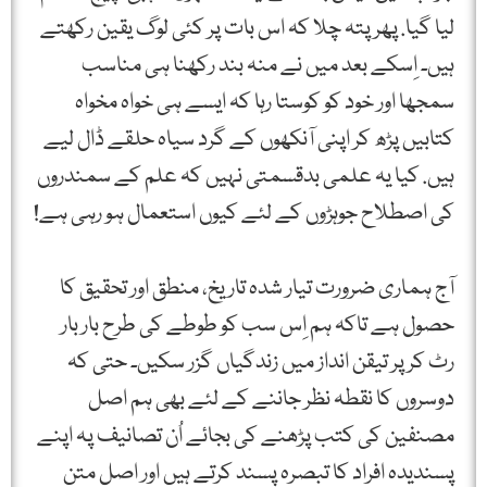
لیا گیا. پھر پتہ چلا کہ اس بات پر کئی لوگ یقین رکھتے
ہیں۔ اِسکے بعد میں نے منہ بند رکھنا ہی مناسب
سمجھا اور خود کو کوستا رہا کہ ایسے ہی خواہ مخواہ
کتابیں پڑھ کر اپنی آنکھوں کے گرد سیاہ حلقے ڈال لیے
ہیں. کیا یہ علمی بدقسمتی نہیں کہ علم کے سمندروں
کی اصطلاح جوہڑوں کے لئے کیوں استعمال ہو رہی ہے!
آج ہماری ضرورت تیار شدہ تاریخ، منطق اور تحقیق کا
حصول ہے تاکہ ہم اِس سب کو طوطے کی طرح بار بار
رٹ کر پر تیقن انداز میں زندگیاں گزر سکیں۔ حتی کہ
دوسروں کا نقطہ نظر جاننے کے لئے بھی ہم اصل
مصنفین کی کتب پڑھنے کی بجائے اُن تصانیف پہ اپنے
پسندیدہ افراد کا تبصرہ پسند کرتے ہیں اور اصل متن