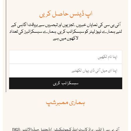
اپ ڈیٹس حاصل کریں
آئی بی سی کی نمایاں خبروں ، تجزیوں اور تبصروں سے بروقت اگاہی کے
لئے ہمارے نیوز لیٹر کو سبسکرائب کریں. ہمارے سبسکرائبرز کی تعداد
لاکھوں میں ہے
سبسکرائب کریں
ہماری ممبرشپ
آئی بی سی ( انڈس براڈ کاسٹ اینڈ کیمونیکیشن ) ڈیجٹیل میڈیاالائنس (DIGI