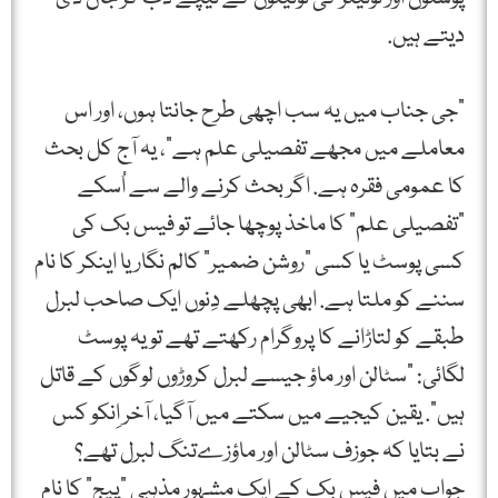
دیتے ہیں.
"جی جناب میں یہ سب اچھی طرح جانتا ہوں، اور اس
معاملے میں مجھے تفصیلی علم ہے”، یہ آج کل بحث
کا عمومی فقرہ ہے. اگر بحث کرنے والے سے اُسکے
"تفصیلی علم” کا ماخذ پوچھا جائے تو فیس بک کی
کسی پوسٹ یا کسی "روشن ضمیر” کالم نگار یا اینکر کا نام
سننے کو ملتا ہے. ابھی پچھلے دِنوں ایک صاحب لبرل
طبقے کو لتاڑانے کا پروگرام رکھتے تھے تو یہ پوسٹ
لگائی: "سٹالن اور ماؤ جیسے لبرل کروڑوں لوگوں کے قاتل
ہیں”. یقین کیجیے میں سکتے میں آگیا، آخر اِنکو کس
نے بتایا کہ جوزف سٹالن اور ماؤزےتنگ لبرل تھے؟
جواب میں فیس بک کے ایک مشہور مذہبی "پیج” کا نام