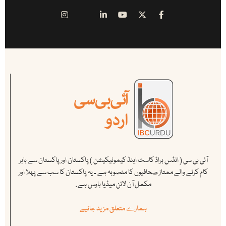
آئی بی سی ( انڈس براڈ کاسٹ اینڈ کیمونیکیشن ) پاکستان اور پاکستان سے باہر
کام کرنے والے ممتاز صحافیوں کا منصوبہ ہے ۔ یہ پاکستان کا سب سے پہلا اور
مکمل آن لائن میڈیا ہاوس ہے .
ہمارے متعلق مزید جانیے