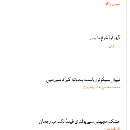
سہیل وڑائچ
گھر تو آخر اپنا ہے
ناز پروین
نیپال سیکولر ریاست ہندوتوا کے نرغے میں
محمد محسن خان راجپوت
خشک مچھلی سے پولٹری فیلڈ تک، نیا رجحان
ظریف بلوچ