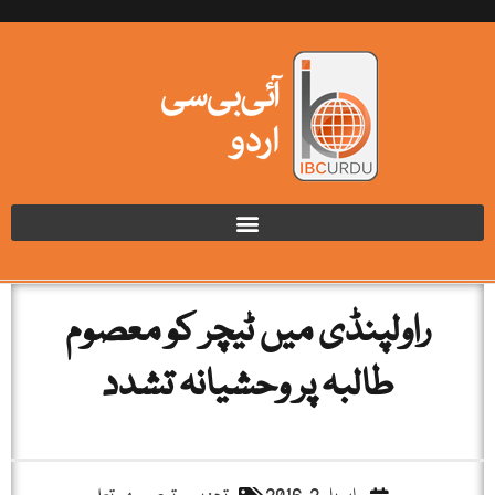
راولپنڈی میں ٹیچر کو معصوم
طالبہ پر وحشیانہ تشدد