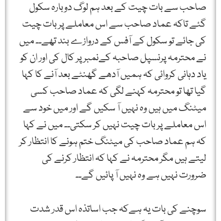
صاحب سے بات چیت کے بعد ہم لوگ دوبارہ سکول
گئے تاکہ عماد صاحب سے اس معاملے پر بات چیت
کی جائے تو سکول کے آفس کے دروازے بند تھے۔۔ میں
نے محترمہ پرنسپل صاحبہ کےنمبر پر کال کی اور ان کو
یاد دہانی کروائی کہ ہمیں آدھے گھنٹے بعد آنے کا کہا
گیا تھا تو محترمہ کہنے لگی کہ عماد صاحب کسی
میٹنگ میں ہیں وہ نہیں آ سکیں گے اور میں خود سے
اس معاملے پر بات چیت نہیں کر سکتی۔۔ میں نے کہا
کہ ہم عماد صاحب کی میٹنگ ختم ہونے کا انتظار کر
لیتے ہیں مگر محترمہ نے کہا کہ انتظار کرنے کی
ضرورت نہیں ہے وہ نہیں آ پائیں گے۔۔
سوچنے کی بات یہ ہےکہ جب اساتذہ اس قدر شدت