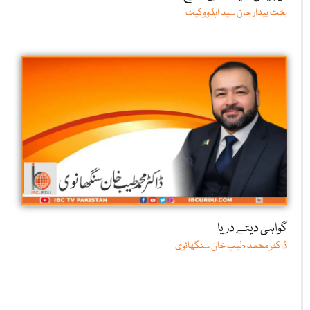
بخت بیدار جان سید ایڈووکیٹ
گواہی دیتے دریا
ڈاکٹر محمد طیب خان سنگھانوی