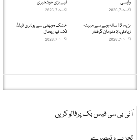
واپسی
لیے بڑی خوشخبری
اگست 7, 2026
اگست 7, 2026
ہڑپہ: 12 سالہ بچے سے مبینہ
خشک مچھلی سے پولٹری فیلڈ
زیادتی، 3 ملزمان گرفتار
تک، نیا رجحان
اگست 7, 2026
اگست 7, 2026
آئی بی سی فیس بک پرفالو کریں
تجزیے و تبصرے