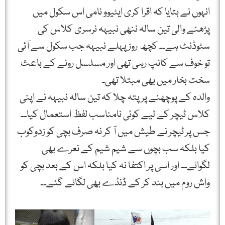
انہوں نے بتایا کہ اقرا کری ایٹیوو نامی اس سکول میں
پڑھنے والی تین سالہ ننھی نبیہہ نرسری کلاس کی
سٹوڈنٹ ہے۔۔ کچھ روز پہلے نبیہہ جب سکول سے آئی
تو خوف سے کانپ رہی تھی اور مسلسل رونے کے باعث
سخت بخار میں بھی مبتلا تھی۔
والدہ کے پوچھنے پر پتہ چلا کہ تین سالہ نبیہہ نے اپنی
کلاس ٹیچر کے لیے کوئی نامناسب لفظ استعمال کیا۔۔
جس پر ٹیچر نے طیش میں آ کر نہ صرف بچی کو زدوکوب
کیا بلکہ سب بچوں سے شیم شیم کے نعرے بھی
لگوائے۔۔ اور اسی پر اکتفا نہ کیا بلکہ اس کے بعد بچی کو
واش روم میں بند کر کے ڈنڈے بھی لگائے گئے۔۔