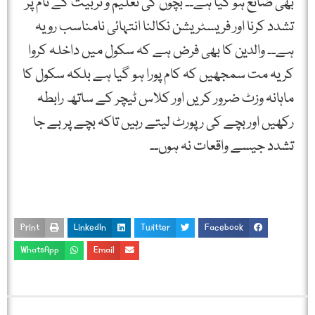
بھی ضائع ہو گیا ہے۔۔ بچوں کی تعلیم و تربیت کے نام پر
تشدد کرنا اور فریسٹریشن نکالنا انتہائی نامناسب رویہ
ہے۔۔ والدین کا بھی فرض ہے کہ سکول میں داخلہ کروا
کر یہ مت سمجھیں کہ کام پورا ہو گیا ہے بلکہ سکول کا
ماہانہ وزٹ ضرور کریں اور کلاس ٹیچر کے ساتھ رابطہ
رکھیں اور بچے کی رپورٹ لیتے رہیں تاکہ بچے پر بے جا
تشدد جیسے واقعات نہ ہوں۔۔
Print
LinkedIn
Twitter
Facebook
WhatsApp
Email