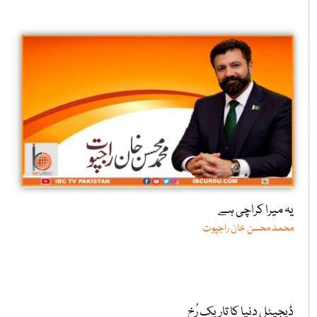
یہ میرا کراچی ہے
محمد محسن خان راجپوت
ڈیجیٹل دنیا کا تاریک رُخ