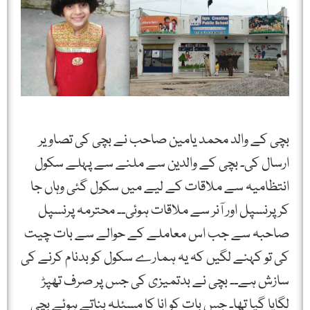
بچی کے والد محمد یامین صاحب نے بچی کی تصاویر
ارسال کی۔ بچی کے والدین سے ملنے سے پہلے سکول
انتظامیہ سے ملاقات کے لیے میں سکول گئی وہاں جا
کر پرنسپل اور آنر سے ملاقات ہوئی۔۔ محترمہ پرنسپل
صاحبہ سے جب اس معاملے کے حوالے سے بات چیت
کی تو کہنے لگیں کہ یہ ہمارے سکول کو بدنام کرنے کی
سازش ہے۔۔ بچی نے بدتمیزی کی جس پر صرف تھپڑ
لگایا گیا تھا۔ جس بات کو انا کا مسئلہ بناتے ہوئے بچی