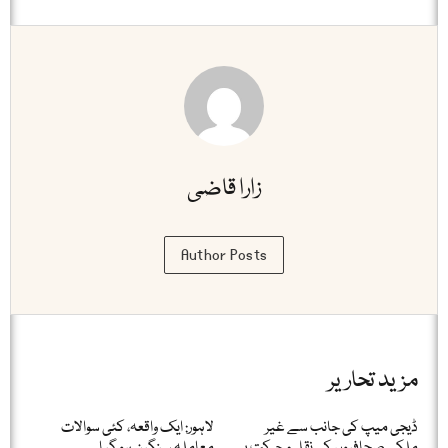
زارا قاضی
Author Posts
مزید تحاریر
ڈیجی میپ کی جانب سے غیر
لاہور: ایک واقعہ، کئی سوالات