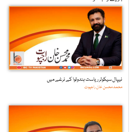
نیپال سیکولر ریاست ہندوتوا کے نرغے میں
محمد محسن خان راجپوت