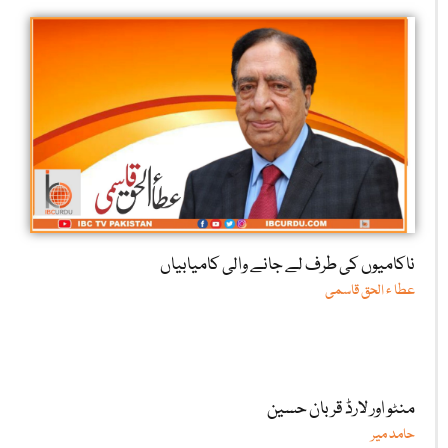
ناکامیوں کی طرف لے جانے والی کامیابیاں
عطا ء الحق قاسمی
منٹو اور لارڈ قربان حسین
حامد میر