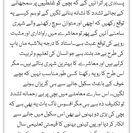
پسندی پر اتر آئیں گے کہ بچوں کو غلطیوں پر سمجھانے
کے بجائے تشدد کا نشانہ بنانے لگیں گے تو ہم کیسے یہ
توقع رکھیں کہ اچھی اور متوازن سوچ رکھنے والے شہری
سامنے آئیں گے پھر تو معاشرے میں راواداری اور مثبت
رویے کی توقع عبث ہے۔۔استاد کا درجہ بلاشبہ ماں باپ
کی طرح بےحد بلند ہے جو انسان کی تعلیم و تربیت
کرتے ہیں اور معاشرے کا بہترین شہری بناتے ہیں۔۔ مگر
اس طرح کا رویہ رکھنا کسی طور مناسب نہیں کہ بچے
خوف کے باعث سکول جانے سے ہی گریزاں ہونے
لگیں۔۔ اس سارے معاملے میں بچی پر بے رحمانہ تشدد
تو تکلیف دہ ہے ہی مگر افسوس ناک بات یہ بھی ہے کہ
بچی کی بڑی دو بہنوں نے بھی اس سکول میں جانے سے
انکار کر دیا اور یوں تینوں بہنوں کا قیمتی تعلیمی سال