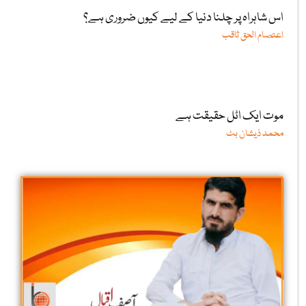
اس شاہراہ پر چلنا دنیا کے لیے کیوں ضروری ہے؟
اعتصام الحق ثاقب
موت ایک اٹل حقیقت ہے
محمد ذیشان بٹ