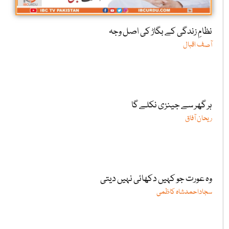
نظامِ زندگی کے بگاڑ کی اصل وجہ
آصف اقبال
ہر گھر سے جینزی نکلے گا
ریحان آفاق
وہ عورت جو کہیں دکھائی نہیں دیتی
سجاداحمدشاہ کاظمی