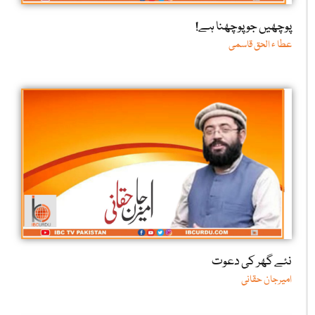
پوچھیں جو پوچھنا ہے!
عطا ء الحق قاسمی
نئے گھر کی دعوت
امیرجان حقانی