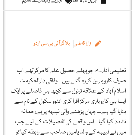
اپریل 2, 2016
تجزیے و تبصرے
,
تعلیم
زارا قاضی
بلاگر آئی بی سی اردو
تعلیمی ادارے جو پہلے حصول علم کا مرکز تھے اب
صرف کاروبار بن کر رہ گئے ہیں۔۔ وفاقی دارالحکومت
اسلام آباد کے علاقہ ترنول سے کچھ ہی فاصلے پر ایک
ایسا ہی کاروباری مرکز اقرا کری ایٹوو سکول کے نام سے
بنایا گیا ہے۔۔ جہاں پڑھنے والی نبیہہ پر بےرحمانہ
تشدد کیا گیا۔۔ اس واقعے کی تفصیلات کے لیے جب
میں نے نبیہہ کے والد یامین صاحب سے رابطہ کیا تو