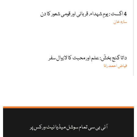
4 اگست : یومِ شہداء، قربانی اور قومی شعور کا دن
سارہ خان
داتا گنج بخشؒ: علم اور محبت کا لازوال سفر
فیاض احمد رانا
آئی بی سی تمام سوشل میڈیا نیٹ ورکس پر