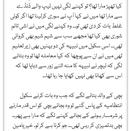
کیا تھپڑ مارا تھا؟ تو کہنے لگی نہیں ٹیپ والے ڈنڈے
سے مارا تھا میں نے کہا آپ نے سوری کرلینا تھا اگر کوئی
غلط بات کر دی تھی تو۔۔ وہ کہنے لگی میں نے اشی تائم
شوری بھی کیا تھا مجھے سب سے شیم شیم بھی کروائی
تھی۔۔ اسی سکول میں نبیہہ کی دو بہنیں بھی زیر تعلیم
تھی میں نے ان سے پوچھا کہ کیا معاملہ تھا تو وہ بتانے
لگی کہ ٹیچر نے نبیہہ کا منہ اتنے زور سے دبایا تھا کہ
اس سے کھانا بھی نہیں کھایا جا رہا تھا۔۔
بچی کے والد بتانے لگے کہ جب وہ بات کرنے سکول
انتظامیہ کے پاس گئے تو وہ بجائے بچی کو اس قدر مارنے
پر شرمسار ہونے کے بجائے کہنے لگے کہ مارا ہے پھر۔۔
بچی بدتمیزی کر رہی تھی۔۔ جو کرنا ہے کر لو۔ خیر یامین