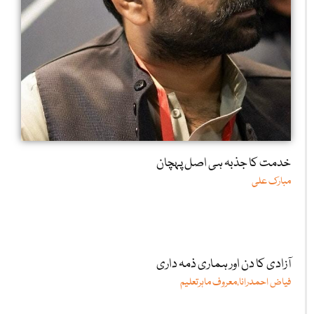
خدمت کا جذبہ ہی اصل پہچان
مبارک علی
آزادی کا دن اور ہماری ذمہ داری
فیاض احمدرانا،معروف ماہرتعلیم