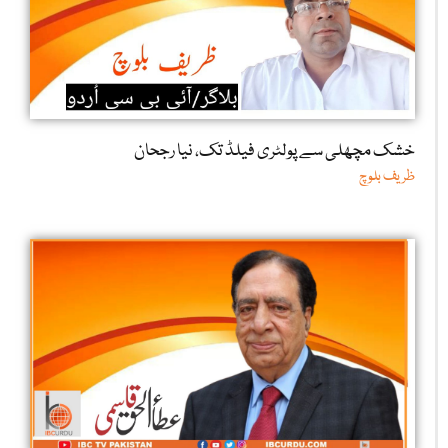
خشک مچھلی سے پولٹری فیلڈ تک، نیا رجحان
ظریف بلوچ