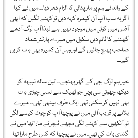
کے والد نے ہم پر مار پٹائی کا الزام دھر دیا۔۔ میں نے کہا
اگر یہ سب آپ آن کیمرہ کہہ دیں تو کہنے لگیں کہ ابھی
آفس میں کوئی میل موجود نہیں ہے لہذا آپ لوگ آدھے
گھنٹے کا ٹائم دیں سکول میں میرے پارٹنر عماد
صاحب پہنچ جائیں گے اور وہی آن کمیرہ بھی بات کریں
گے۔۔
خیر ہم لوگ بچی کے گھر پہنچے۔۔ تین سالہ نبیہہ کو
دیکھا چھوٹی سی بچی جو ٹھیک سے لمبی چوڑی بات
بھی نہیں کر سکتی تھی ایک طرف بیٹھی تھی۔۔ میرے
بلانے پر قریب آئی میں نے پوچھا آپ کو چوٹ کیسے لگی
نم آنکھوں سے کہنے لگی مجھے ٹیچر نے مارا تھا میں نے
گندی بات کی تھی۔ میں نے پوچھا کہ کس طرح مارا تھا