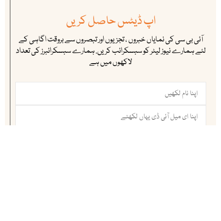
اپ ڈیٹس حاصل کریں
آئی بی سی کی نمایاں خبروں ، تجزیوں اور تبصروں سے بروقت اگاہی کے
لئے ہمارے نیوز لیٹر کو سبسکرائب کریں. ہمارے سبسکرائبرز کی تعداد
لاکھوں میں ہے
سبسکرائب کریں
ہماری ممبرشپ
آئی بی سی ( انڈس براڈ کاسٹ اینڈ کیمونیکیشن ) ڈیجٹیل میڈیاالائنس (DIGI