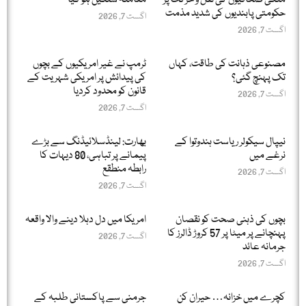
ملکی صحافیوں کی نقل و حرکت پر
معاملہ سنگین ہو گیا
حکومتی پابندیوں کی شدید مذمت
اگست 7, 2026
اگست 7, 2026
مصنوعی ذہانت کی طاقت، کہاں
ٹرمپ نے غیر امریکیوں کے بچوں
تک پہنچ گئی؟
کی پیدائش پر امریکی شہریت کے
قانون کو محدود کردیا
اگست 7, 2026
اگست 7, 2026
نیپال سیکولر ریاست ہندوتوا کے
بھارت: لینڈسلائیڈنگ سے بڑے
نرغے میں
پیمانے پر تباہی، 80 دیہات کا
رابطہ منطقع
اگست 7, 2026
اگست 7, 2026
بچوں کی ذہنی صحت کو نقصان
امریکا میں دل دہلا دینے والا واقعہ
پہنچانے پر میٹا پر 57 کروڑ ڈالرز کا
اگست 7, 2026
جرمانہ عائد
اگست 7, 2026
کچرے میں خزانہ… حیران کن
جرمنی سے پاکستانی طلبہ کے