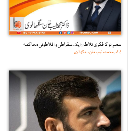
عصرِ نو کا فکری تلاطم: ایک سقراطی و افلاطونی محاکمہ
ڈاکٹر محمد طیب خان سنگھانوی