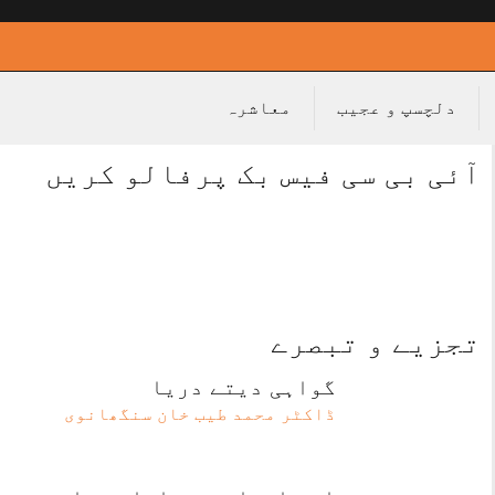
دلچسپ و عجیب
معاشرہ
آئی بی سی فیس بک پرفالو کریں
تجزیے و تبصرے
گواہی دیتے دریا
ڈاکٹر محمد طیب خان سنگھانوی