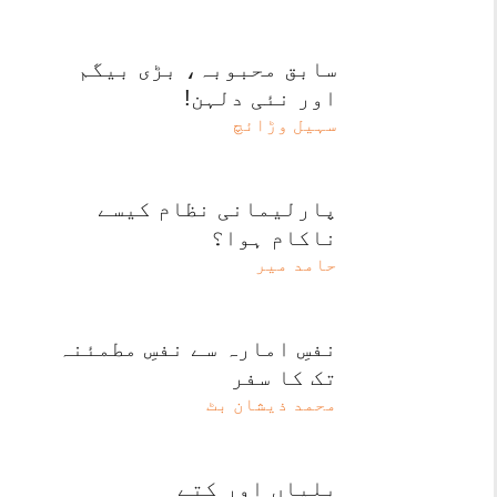
سابق محبوبہ، بڑی بیگم
اور نئی دلہن!
سہیل وڑائچ
پارلیمانی نظام کیسے
ناکام ہوا؟
حامد میر
نفسِ امارہ سے نفسِ مطمئنہ
تک کا سفر
محمد ذیشان بٹ
بلیاں اور کتے