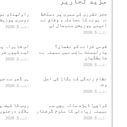
مزید تحاریر
ججز تقرری کی سمری پر دستخط
راولپنڈی بور
نہ ہونے کا معاملہ، وفاق نے
دوسری پوزیشن
آئینی پوزیشن سنبھال لی
اگست 5, 2026
اگست 5, 2026
قومی خزانے کو نقصان؟
اس شاہراہ پر
پارلیمنٹ ہاؤس میں مبینہ بے
لیے کیوں ضرو
ضابطگیاں
اگست 5, 2026
اگست 5, 2026
نظامِ زندگی کے بگاڑ کی اصل
ہر گھر سے جی
وجہ
اگست 5, 2026
اگست 5, 2026
کراچی: ڈیڑھ سالہ بچی سے
مبینہ زیادتی کا ملزم گرفتار
ہلاک، درجنوں
اگست 5, 2026
اگست 5, 2026