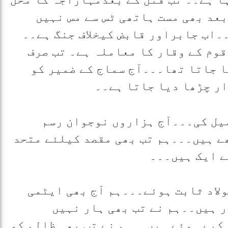
بعد بھی مست ہاتھی ٹس سے مس نہیں
۔اب جابراور قابض کیخلاف جنگ ہے۔۔
وم کے وقار کا معاملہ ہے۔ تب صرف
 جاتا تھا۔۔۔آج سماج کے ضمیر کو
ار چڑھا دیا جاتا ہے۔۔
تکمیل کی۔۔۔آج ہزاروں نوجوان رسم
ے ہیں۔۔۔ہم تب بھی مقصد کیلئے متحد
ے ایک ہیں۔۔۔
ولاد ثابت ہوئے۔۔۔ہم آج بھی ایٹمی
ر ہیں۔۔ہم نے تب بھی ہار نہیں
کیے ہوئے ہیں۔۔ہم نے تب بھی ظالم کو