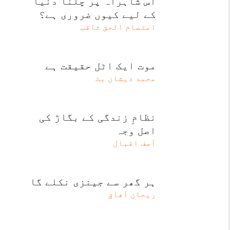
اس شاہراہ پر چلنا دنیا
کے لیے کیوں ضروری ہے؟
اعتصام الحق ثاقب
موت ایک اٹل حقیقت ہے
محمد ذیشان بٹ
نظامِ زندگی کے بگاڑ کی
اصل وجہ
آصف اقبال
ہر گھر سے جینزی نکلے گا
ریحان آفاق