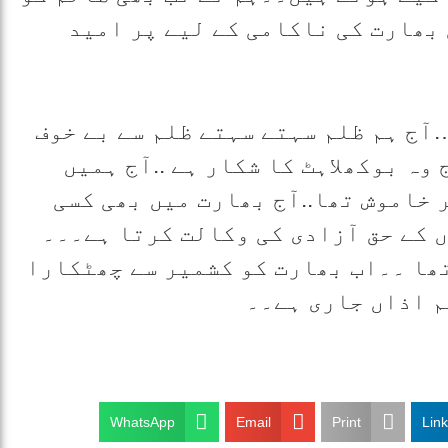
بھارت کی ناکامی کے لیے پر امید
آج ہم ظلم سہتے سہتے ظلم سے بے خوف
وہ بوکھلاہٹ کا شکار ہے ..آج ہمیں
خاموش تھا..آج بھارت میں بھی کسی
ں کے حق آزادی کی وکالت کرتا ہے۔۔۔
ھا ۔۔اب بھارت کو کشمیر سے چھٹکارا
م اذاں جاری ہے۔۔
WhatsApp
Email
Print
Lin