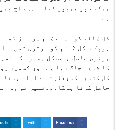
جھکنے پر مجبور کیا۔۔۔ہم آج بھی 
ہے۔۔۔
کل ظالم کو اپنے ظلم پر ناز تھا …
ہوچکے..کل ظالم کو برتری تھی …آج 
برتری حاصل ہے…کل بھارت کا ضمیر 
کا ضمیر جاگ رہا ہے اور کشمیر یو
کل کشمیر کوبھارت سے آزاد ہونا ت
حاصل کرنا ہوگا۔۔۔نہیں تو وہ رس
kedIn
Twitter
Facebook