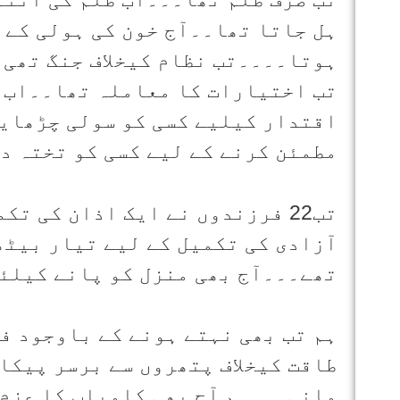
ہل جاتا تھا۔۔آج خون کی ہولی کے 
ہوتا۔۔۔۔تب نظام کیخلاف جنگ تھی۔
تب اختیارات کا معاملہ تھا۔۔اب ق
اقتدار کیلیے کسی کو سولی چڑھایا
مطمئن کرنے کے لیے کسی کو تختہ د
تب22 فرزندوں نے ایک اذان کی 
آزادی کی تکمیل کے لیے تیار بیٹھ
تھے۔۔۔آج بھی منزل کو پانے کیلئ
ہم تب بھی نہتے ہونے کے باوجود ف
طاقت کیخلاف پتھروں سے برسر پیکا
مانی۔۔۔ہم آج بھی کامیاب کا عزم 