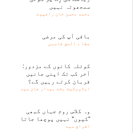
سمجھوتہ نہیں
محمد محسن خان راجپوت
باقی آپ کی مرضی
عطا ء الحق قاسمی
کوئلہ کانوں کے مزدور:
آخر کب تک اپنی جانیں
قربان کرتے رہیں گے؟
ایڈووکیٹ بخت بیدار جان سید
وہ کلاس روم جہاں کبھی
"کیوں” نہیں پوچھا جاتا
اشراق سید