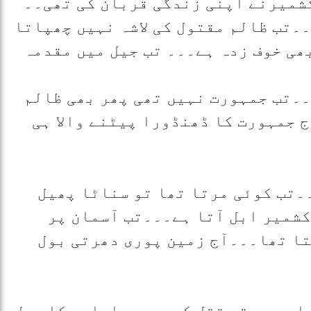
خلاف 22 فرزندان کشمیرنے اپنی زندگی قربان کی تھی۔۔
۔۔تب ظالم مقتول کی لاشہ نہیں چھپاتا
ھی خوف زدہ ہے۔۔۔ تب جیل میں مقدمہ
۔۔تب جمہورت نہیں تھی پھر بھی ظالم
 جمہورت کا ڈھنڈورا پیٹنے والا ہی
۔تب کوئی مرتا تھا تو سناٹا پھیل
کشمیر ابل آتا ہے۔۔۔تب آسمان پر
یتا تھا۔۔۔آج زمین پوری دھرتی بول
ا ہے۔۔ تب قتل کے بعدمہاراجہ کا محل