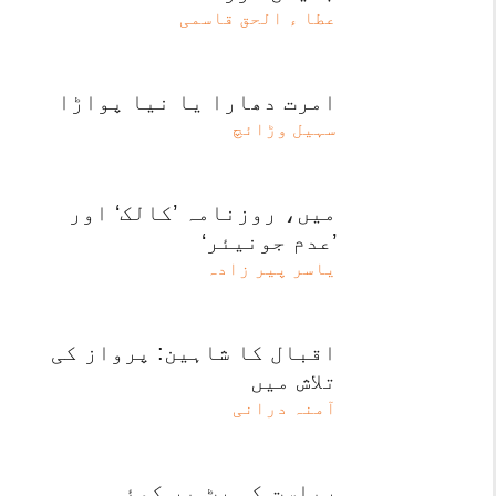
عطا ء الحق قاسمی
امرت دھارا یا نیا پواڑا
سہیل وڑائچ
میں، روزنامہ ’کالک‘ اور
’عدم جونیئر‘
یاسر پیر زادہ
اقبال کا شاہین: پرواز کی
تلاش میں
آمنہ درانی
ریاست کی رِٹ پر کوئی