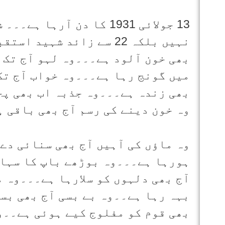
13 جولائی 1931 کا دن آر
نہیں بلکہ 22 سے زائد شہ
بھی خون آلود ہے۔۔۔وہ لہو آج تک 
میں گونج رہا ہے۔۔۔وہ خواب آج تک
بھی زندہ ہے۔۔۔وہ جذبہ اب بھی پخ
وہ خون دینے کی رسم آج بھی باقی 
وہ ماؤں کی آہیں آج بھی سنائی دے
ہورہا ہے۔۔۔وہ بوڑھے باپ کا سہا
آج بھی دلہوں کو سلارہا ہے۔۔۔وہ 
بہہ رہا ہے۔۔وہ بے بسی آج بھی بس
بھی قوم کو مفلوج کیے ہوئی ہے۔۔و