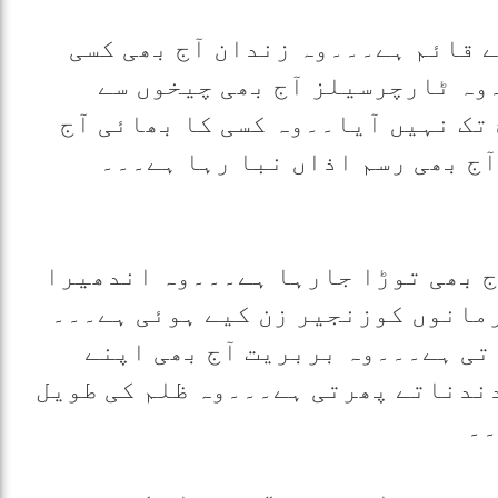
ے قائم ہے۔۔۔وہ زندان آج بھی کسی
وہ ٹارچرسیلز آج بھی چیخوں سے
تک نہیں آیا۔۔وہ کسی کا بھائی آج
آج بھی رسم اذاں نبا رہا ہے۔۔۔
ج بھی توڑا جارہا ہے۔۔۔وہ اندھیرا
رمانوں کوزنجیر زن کیے ہوئی ہے۔۔۔
اتی ہے۔۔۔وہ بربریت آج بھی اپنے
دندناتے پھرتی ہے۔۔۔وہ ظلم کی طویل
۔۔