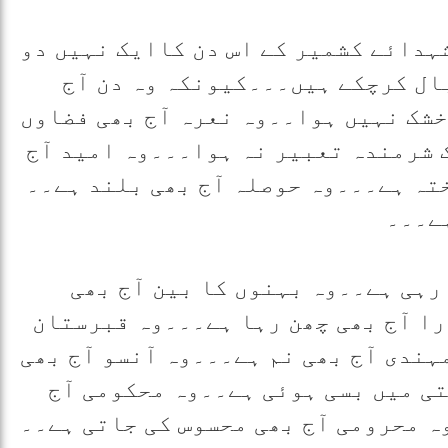
ہا ہے۔۔۔ شہدائے کشمیر کے اس دن کاایک نہیں دو
ید استقبال کرچکے ہیں۔۔۔کیونکہ وہ دن آج
خشک نہیں ہوا۔۔وہ نعرہ آج بھی فضاوں
 شرمندہ تعبیر نہ ہوا۔۔۔وہ امید آج
تہ ہے۔۔۔وہ حوصلہ آج بھی بلند ہے۔۔
ہے۔۔۔
 رہی ہے۔۔وہ بہنوں کا بین آج بھی
را آج بھی چھن رہا ہے۔۔۔وہ قبرستان
مہندی آج بھی نم ہے۔۔۔وہ آنسو آج بھی
تی میں بسی ہوئی ہے۔۔وہ محکومی آج
ہ محرومی آج بھی محسوس کی جاتی ہے۔۔