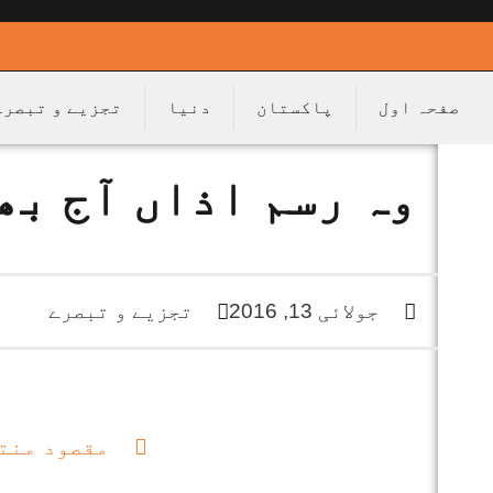
صفحہ اول
پاکستان
دنیا
تجزیے و تبصرے
وہ رسم اذاں آج بھ
جولائی 13, 2016
تجزیے و تبصرے
مقصود منت