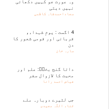
وہ عورت جو کہیں دکھائی
نہیں دیتی
سجاداحمدشاہ کاظمی
4 اگست : یومِ شہداء،
قربانی اور قومی شعور کا
دن
سارہ خان
داتا گنج بخشؒ: علم اور
محبت کا لازوال سفر
فیاض احمد رانا
جب لٹیرے دوبارہ ملے
ثناء اللّٰہ مجیدی