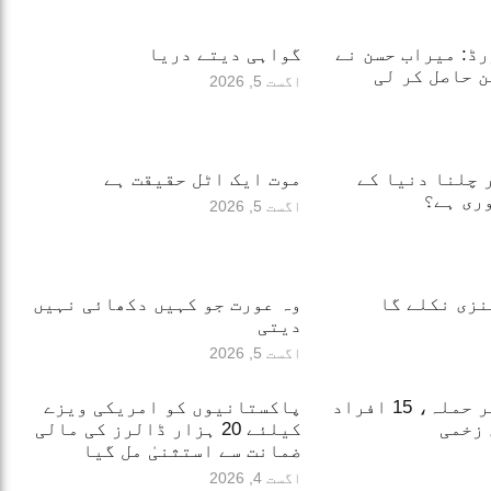
ڈ: میراب حسن نے
گواہی دیتے دریا
 حاصل کر لی
اگست 5, 2026
 چلنا دنیا کے
موت ایک اٹل حقیقت ہے
ری ہے؟
اگست 5, 2026
نزی نکلے گا
وہ عورت جو کہیں دکھائی نہیں
دیتی
اگست 5, 2026
روس کا کیف پر حملہ، 15 افراد
پاکستانیوں کو امریکی ویزے
 زخمی
کیلئے 20 ہزار ڈالرز کی مالی
ضمانت سے استثنیٰ مل گیا
اگست 4, 2026