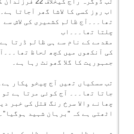
تب ڈوگرہ راج کی
اب روز کسی کا لاشا گھر آجاتا ہے۔
تھا۔۔۔آج ظالم کشمیری کی لاش سے ب
چلتا تھا۔۔۔اب
مقدمے کے نام سے ہی ظالم ڈرتا ہے
کی آنکھوں میں کچھ لحاظ تھا۔۔۔آج
جمہوریت کا گلا گھونٹ رہا ہے۔
تب سسکیاں تھیں آج چیخو پکار ہے۔
جاتا تھا۔۔۔ آج کوئی مرتا ہے تو 
چھانے والا سرخ رنگ قتل کی خبر د
اٹھتی ہے کہ "برہان شہید ہوگیا”۔
تب صرف ظلم تھا۔۔۔اب ظلم کی انتہ