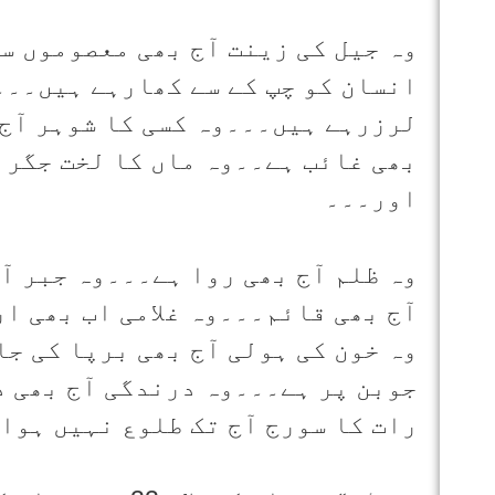
وہ جیل کی زینت آج بھی معصوموں س
انسان کو چپ کے سے کھارہے ہیں۔۔۔
لرزرہے ہیں۔۔۔وہ کسی کا شوہر آج 
بھی غائب ہے۔۔وہ ماں کا لخت جگر 
اور۔۔۔
وہ ظلم آج بھی روا ہے۔۔۔وہ جبر آ
آج بھی قائم۔۔۔وہ غلامی اب بھی ا
وہ خون کی ہولی آج بھی برپا کی ج
جوبن پر ہے۔۔۔وہ درندگی آج بھی 
رات کا سورج آج تک طلوع نہیں ہوا