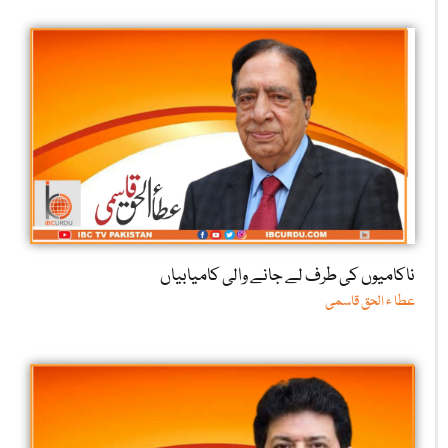
ناکامیوں کی طرف لے جانے والی کامیابیاں
عطا ء الحق قاسمی