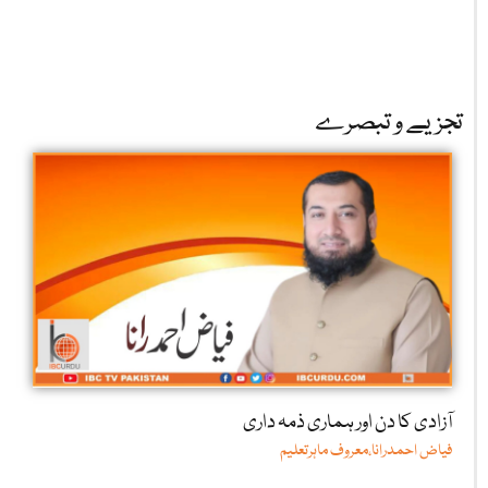
تجزیے و تبصرے
آزادی کا دن اور ہماری ذمہ داری
فیاض احمدرانا،معروف ماہرتعلیم