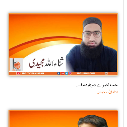
جب لٹیرے دوبارہ ملے
ثناء اللّٰہ مجیدی