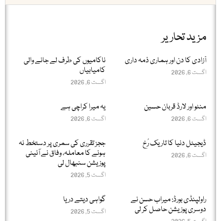
مزید تحاریر
آزادی کا دن اور ہماری ذمہ داری
ناکامیوں کی طرف لے جانے والی
کامیابیاں
اگست 6, 2026
اگست 6, 2026
منٹو اور لارڈ قربان حسین
یہ میرا کراچی ہے
اگست 6, 2026
اگست 6, 2026
ڈیجیٹل دنیا کا تاریک رُخ
ججز تقرری کی سمری پر دستخط نہ
ہونے کا معاملہ، وفاق نے آئینی
اگست 6, 2026
پوزیشن سنبھال لی
اگست 5, 2026
راولپنڈی بورڈ: میراب حسن نے
گواہی دیتے دریا
دوسری پوزیشن حاصل کر لی
اگست 5, 2026