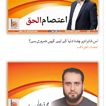
اس شاہراہ پر چلنا دنیا کے لیے کیوں ضروری ہے؟
اعتصام الحق ثاقب