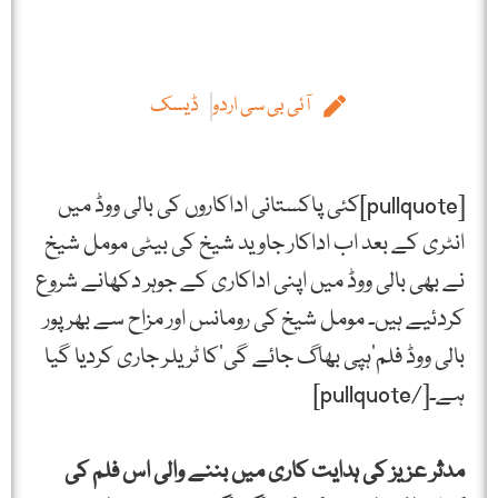
آئی بی سی اردو
ڈیسک
[pullquote]کئی پاکستانی اداکاروں کی بالی ووڈ میں
انٹری کے بعد اب اداکار جاوید شیخ کی بیٹی مومل شیخ
نے بھی بالی ووڈ میں اپنی اداکاری کے جوہر دکھانے شروع
کردئیے ہیں۔ مومل شیخ کی رومانس اور مزاح سے بھرپور
بالی ووڈ فلم’ہپی بھاگ جائے گی‘کا ٹریلر جاری کردیا گیا
ہے۔[/pullquote]
مدثر عزیز کی ہدایت کاری میں بننے والی اس فلم کی