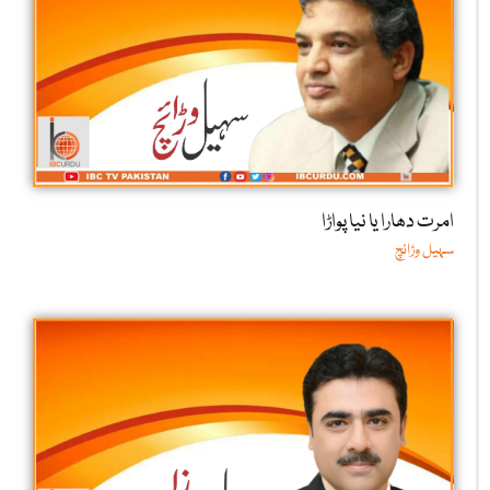
امرت دھارا یا نیا پواڑا
سہیل وڑائچ