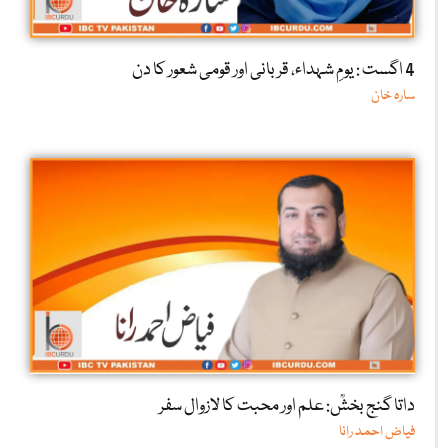
4 اگست : یومِ شہداء، قربانی اور قومی شعور کا دن
سارہ خان
داتا گنج بخشؒ: علم اور محبت کا لازوال سفر
فیاض احمد رانا