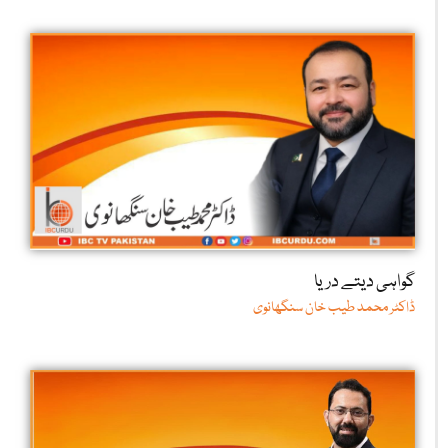
گواہی دیتے دریا
ڈاکٹر محمد طیب خان سنگھانوی