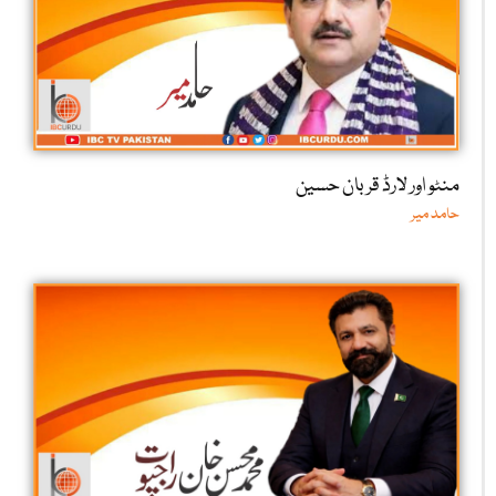
منٹو اور لارڈ قربان حسین
حامد میر