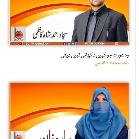
وہ عورت جو کہیں دکھائی نہیں دیتی
سجاداحمدشاہ کاظمی