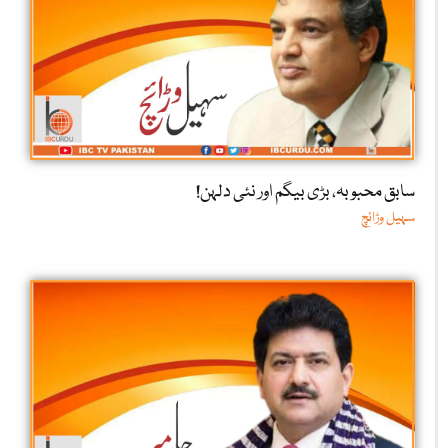
سابق محبوبہ، بڑی بیگم اور نئی دلہن!
سہیل وڑائچ