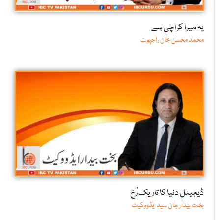
یہ میرا کراچی ہے
محمد محسن خان راجپوت
ڈیجیٹل دنیا کا تاریک رُخ
بخت بیدار جان سید ایڈووکیٹ