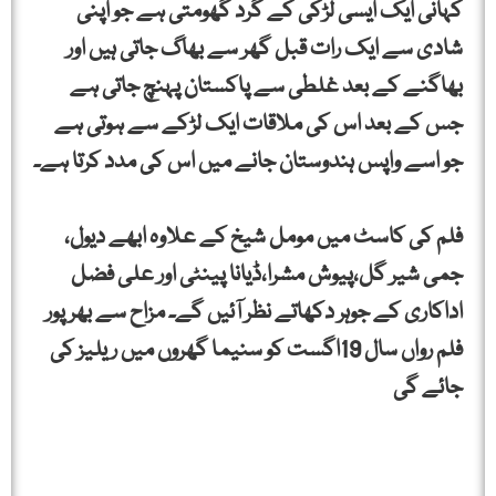
کہانی ایک ایسی لڑکی کے گرد گھومتی ہے جو اپنی
شادی سے ایک رات قبل گھر سے بھاگ جاتی ہیں اور
بھاگنے کے بعد غلطی سے پاکستان پہنچ جاتی ہے
جس کے بعد اس کی ملاقات ایک لڑکے سے ہوتی ہے
جو اسے واپس ہندوستان جانے میں اس کی مدد کرتا ہے۔
فلم کی کاسٹ میں مومل شیخ کے علاوہ ابھے دیول،
جمی شیر گل،پیوش مشرا،ڈیانا پینٹی اور علی فضل
اداکاری کے جوہر دکھاتے نظر آئیں گے۔ مزاح سے بھرپور
فلم رواں سال 19اگست کو سنیما گھروں میں ریلیز کی
جائے گی