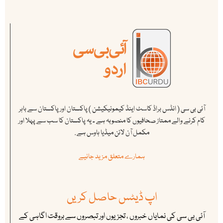
آئی بی سی ( انڈس براڈ کاسٹ اینڈ کیمونیکیشن ) پاکستان اور پاکستان سے باہر
کام کرنے والے ممتاز صحافیوں کا منصوبہ ہے ۔ یہ پاکستان کا سب سے پہلا اور
مکمل آن لائن میڈیا ہاوس ہے .
ہمارے متعلق مزید جانیے
اپ ڈیٹس حاصل کریں
آئی بی سی کی نمایاں خبروں ، تجزیوں اور تبصروں سے بروقت اگاہی کے