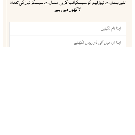
لئے ہمارے نیوز لیٹر کو سبسکرائب کریں. ہمارے سبسکرائبرز کی تعداد
لاکھوں میں ہے
سبسکرائب کریں
ہماری ممبرشپ
آئی بی سی ( انڈس براڈ کاسٹ اینڈ کیمونیکیشن ) ڈیجٹیل میڈیاالائنس (DIGI
MAP) کا باقاعدہ رکن ہے ۔