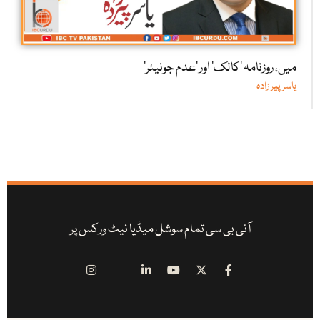
میں، روزنامہ ’کالک‘ اور ’عدم جونیئر‘
یاسر پیر زادہ
آئی بی سی تمام سوشل میڈیا نیٹ ورکس پر