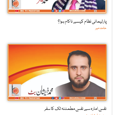
پارلیمانی نظام کیسے ناکام ہوا؟
حامد میر
نفسِ امارہ سے نفسِ مطمئنہ تک کا سفر