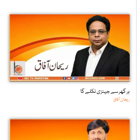
ہر گھر سے جینزی نکلے گا
ریحان آفاق