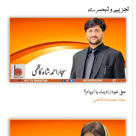
تجزیے و تبصرے
حقِ خودارادیت یا ابہام؟
سجاداحمدشاہ کاظمی