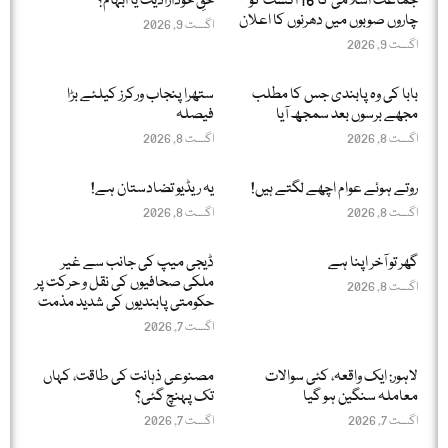
جماعت اسلامی کا 16 اگست کو
حقِ خودارادیت یا ابہام؟
چاروں صوبوں میں دھرنوں کا اعلان
اگست 9, 2026
اگست 9, 2026
بابا کی وہ پابندی جس کا مطلب
ستھرا پنجاب ورکرز کیلئے بڑا
مجھے برسوں بعد سمجھ آیا
فیصلہ
اگست 8, 2026
اگست 8, 2026
روتے ہوئے عوام اچھے لگتے ہیں!
یہ ریڈیو تضادستان ہے!
اگست 8, 2026
اگست 8, 2026
گھر تو آخر اپنا ہے
ڈیجی میپ کی جانب سے غیر
ملکی صحافیوں کی نقل و حرکت پر
اگست 8, 2026
حکومتی پابندیوں کی شدید مذمت
اگست 7, 2026
لاہور: ایک واقعہ، کئی سوالات
مصنوعی ذہانت کی طاقت، کہاں
معاملہ سنگین ہو گیا
تک پہنچ گئی؟
اگست 7, 2026
اگست 7, 2026