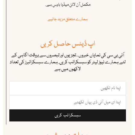
مکمل آن لائن میڈیا ہاوس ہے .
ہمارے متعلق مزید جانیے
اپ ڈیٹس حاصل کریں
آئی بی سی کی نمایاں خبروں ، تجزیوں اور تبصروں سے بروقت اگاہی کے
لئے ہمارے نیوز لیٹر کو سبسکرائب کریں. ہمارے سبسکرائبرز کی تعداد
لاکھوں میں ہے
سبسکرائب کریں