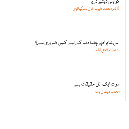
گواہی دیتے دریا
ڈاکٹر محمد طیب خان سنگھانوی
اس شاہراہ پر چلنا دنیا کے لیے کیوں ضروری ہے؟
اعتصام الحق ثاقب
موت ایک اٹل حقیقت ہے
محمد ذیشان بٹ