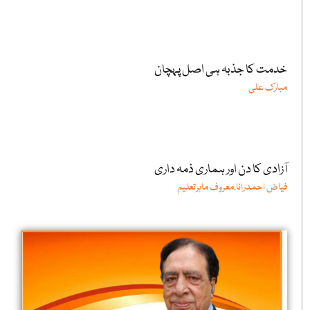
خدمت کا جذبہ ہی اصل پہچان
مبارک علی
آزادی کا دن اور ہماری ذمہ داری
فیاض احمدرانا،معروف ماہرتعلیم