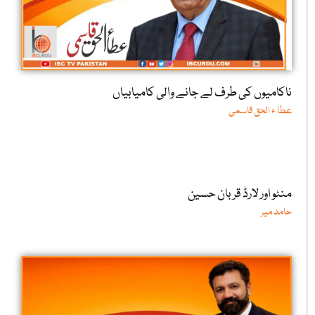
ناکامیوں کی طرف لے جانے والی کامیابیاں
عطا ء الحق قاسمی
منٹو اور لارڈ قربان حسین
حامد میر