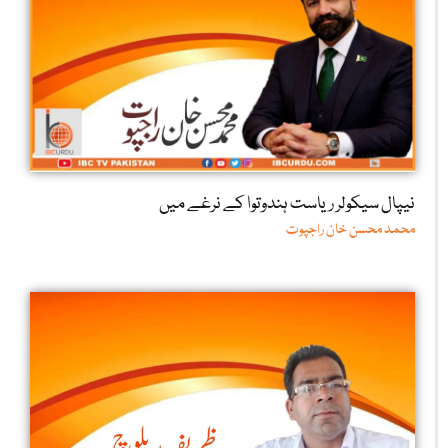
نیپال سیکولر ریاست ہندوتوا کے نرغے میں
محمد محسن خان راجپوت