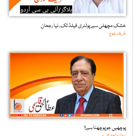
خشک مچھلی سے پولٹری فیلڈ تک، نیا رجحان
ظریف بلوچ
پوچھیں جو پوچھنا ہے!
عطا ء الحق قاسمی