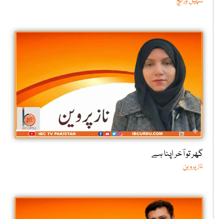
سہیل وڑائچ
گھر تو آخر اپنا ہے
ناز پروین