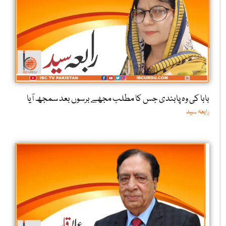
بابا کی وہ پابندی جس کا مطلب مجھے برسوں بعد سمجھ آیا
رابعہ سید