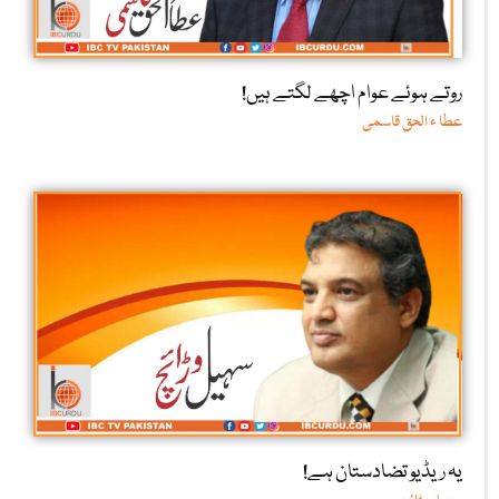
روتے ہوئے عوام اچھے لگتے ہیں!
عطا ء الحق قاسمی
یہ ریڈیو تضادستان ہے!