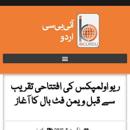
ریو اولمپکس کی افتتاحی تقریب
سے قبل ویمن فٹ بال کا آغاز