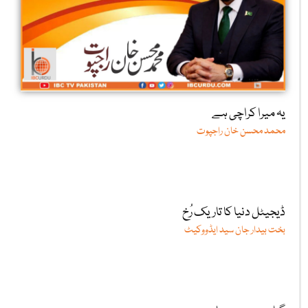
یہ میرا کراچی ہے
محمد محسن خان راجپوت
ڈیجیٹل دنیا کا تاریک رُخ
بخت بیدار جان سید ایڈووکیٹ