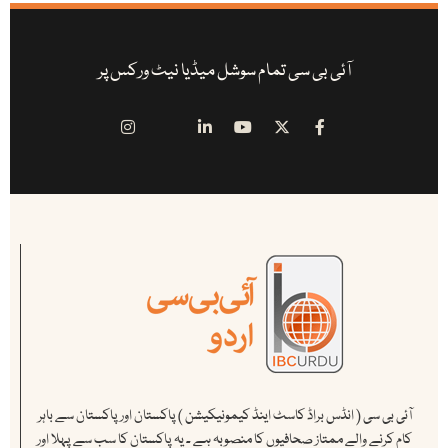
آئی بی سی تمام سوشل میڈیا نیٹ ورکس پر
آئی بی سی ( انڈس براڈ کاسٹ اینڈ کیمونیکیشن ) پاکستان اور پاکستان سے باہر
کام کرنے والے ممتاز صحافیوں کا منصوبہ ہے ۔ یہ پاکستان کا سب سے پہلا اور