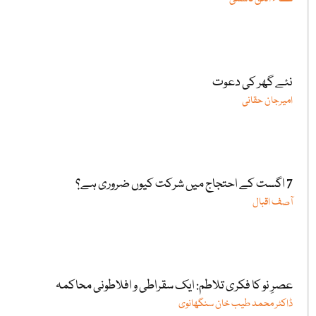
نئے گھر کی دعوت
امیرجان حقانی
7 اگست کے احتجاج میں شرکت کیوں ضروری ہے؟
آصف اقبال
عصرِ نو کا فکری تلاطم: ایک سقراطی و افلاطونی محاکمہ
ڈاکٹر محمد طیب خان سنگھانوی