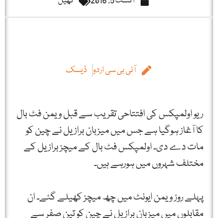
اگست 5, 2016
کھیل
آئی بی سی اردو
ڈیسک
ریو اولمپکس کی افتتاحی تقریب سے قبل ویمن فٹ بال
کا آغاز ہوگیا ہے جس میں میزبان برازیل نے چین کو
مات دے دی۔ اولمپکس فٹ بال کے میچز برازیل کے
مختلف شہروں میں ہورہے ہیں۔
پہلے روز ویمن ایونٹ میں چھ میچز کھیلے گئے۔ ان
مقابلوں میں میزبان برازیل نے چین کو تین صفر سے