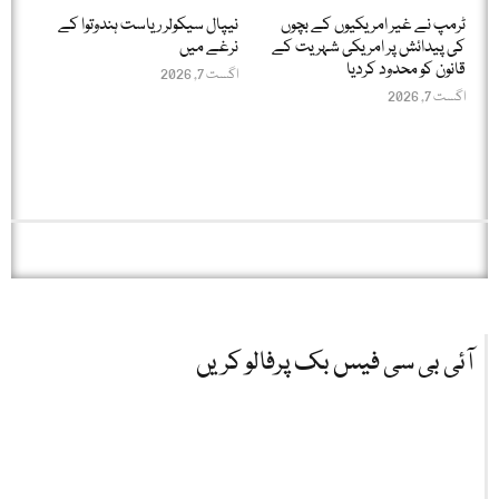
ٹرمپ نے غیر امریکیوں کے بچوں
نیپال سیکولر ریاست ہندوتوا کے
کی پیدائش پر امریکی شہریت کے
نرغے میں
قانون کو محدود کردیا
اگست 7, 2026
اگست 7, 2026
آئی بی سی فیس بک پرفالو کریں