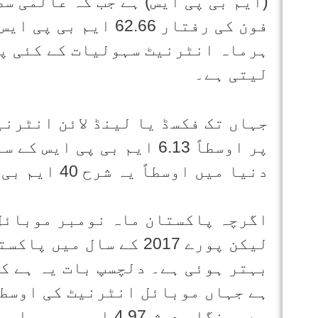
(ایم بی پی ایس) ہے جب کہ عالمی س
فون کی رفتار 62.66 ا
ہرماہ انٹرنیٹ سہولیات کے کئی پہ
لیتی ہے۔
جہاں تک فکسڈ یا لینڈ لائن انٹرنی
دنیا میں اوسطاً یہ شرح 40 ایم بی پی ایس کے لگ بھگ ہے۔
اگرچہ پاکستان ماہ نومبر موبائل
لیکن پورے 2017 کے سال 
ہے۔ بنگلہ دیش 4.97 ایم بی پی ایس کے ساتھ 120 ویں نمبر ہے۔