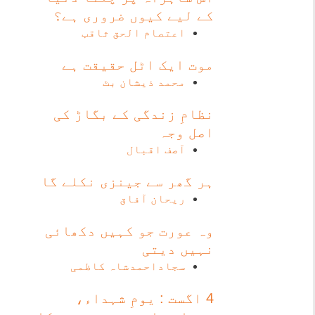
کے لیے کیوں ضروری ہے؟
اعتصام الحق ثاقب
موت ایک اٹل حقیقت ہے
محمد ذیشان بٹ
نظامِ زندگی کے بگاڑ کی
اصل وجہ
آصف اقبال
ہر گھر سے جینزی نکلے گا
ریحان آفاق
وہ عورت جو کہیں دکھائی
نہیں دیتی
سجاداحمدشاہ کاظمی
4 اگست : یومِ شہداء،