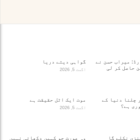
ڈ: میراب حسن نے
گواہی دیتے دریا
 حاصل کر لی
اگست 5, 2026
 چلنا دنیا کے
موت ایک اٹل حقیقت ہے
ری ہے؟
اگست 5, 2026
نزی نکلے گا
وہ عورت جو کہیں دکھائی نہیں