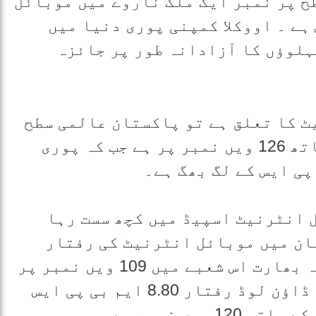
طح پر نمبر ایک ملک ناروے میں موبائل
یم بی پی ایس ہے ۔ اووکلا کمپنی پوری دنیا میں
لوؤں کا آزادانہ طور پر جائزہ
ٹ کا تعلق ہے تو پاکستان عالمی سطح
پر اوسطاً 6.13 ایم بی پی ایس کے ساتھ 126 ویں نمبر پر ہے جب کہ پوری
 انٹرنیٹ اسپیڈ میں کچھ سست رہا
میں پاکستان میں موبائل انٹرنیٹ کی رفتار
بہتر ہوئی ہے۔ دلچسپ بات یہ ہے کہ بھارت اس شعبے میں 109 ویں نمبر پر
ہے جہاں موبائل انٹرنیٹ کی اوسط ڈاؤن لوڈ رفتار 8.80 ایم بی پی ایس