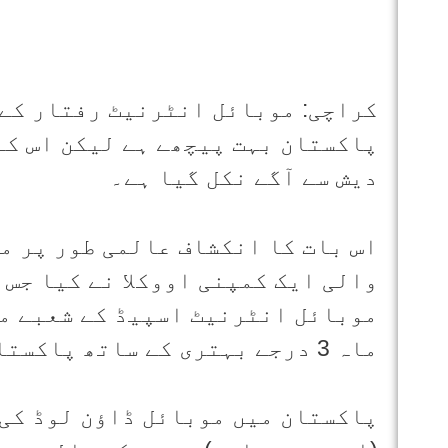
کراچی: موبائل انٹرنیٹ رفتار کے 
پاکستان بہت پیچھے ہے لیکن اس کے 
دیش سے آگے نکل گیا ہے۔
اس بات کا انکشاف عالمی طور پر م
والی ایک کمپنی اووکلا نے کیا جس 
ماہ 3 درجے بہتری کے ساتھ پاکستان کا نمبر 86 تھا۔