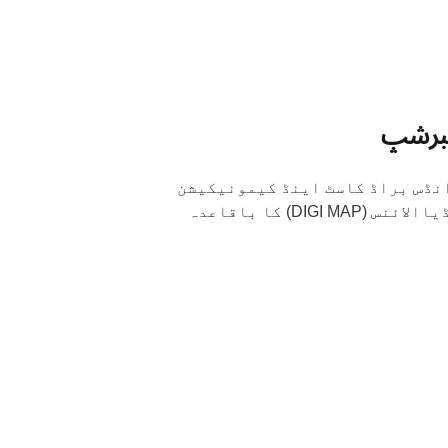
برشپ
 انڈس براڈ کاسٹ اینڈ کیمونیکیشن
) ڈیجٹیل میڈیاالائنس (DIGI MAP) کا باقاعدہ