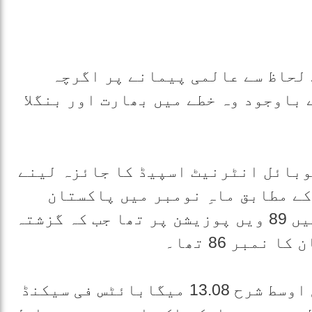
لحاظ سے عالمی پیمانے پر اگرچہ
باوجود وہ خطے میں بھارت اور بنگلا
وبائل انٹرنیٹ اسپیڈ کا جائزہ لینے
کے مطابق ماہِ نومبر میں پاکستان
موبائل انٹرنیٹ اسپیڈ کے شعبے میں 89 ویں پوزیشن پر تھا جب کہ گزشتہ
پاکستان میں موبائل ڈاؤن لوڈ کی اوسط شرح 13.08 میگابائٹس فی سیکنڈ