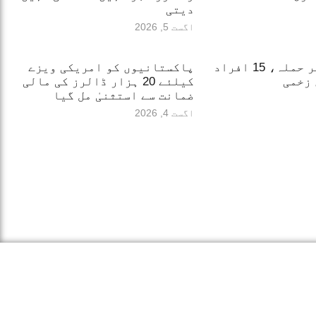
دیتی
اگست 5, 2026
روس کا کیف پر حملہ، 15 افراد
پاکستانیوں کو امریکی ویزے
 زخمی
کیلئے 20 ہزار ڈالرز کی مالی
ضمانت سے استثنیٰ مل گیا
اگست 4, 2026