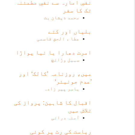
نفسِ امارہ سے نفسِ مطمئنہ
تک کا سفر
محمد ذیشان بٹ
بلیاں اور کتے
عطا ء الحق قاسمی
امرت دھارا یا نیا پواڑا
سہیل وڑائچ
میں، روزنامہ ’کالک‘ اور
’عدم جونیئر‘
یاسر پیر زادہ
اقبال کا شاہین: پرواز کی
تلاش میں
آمنہ درانی
ریاست کی رِٹ پر کوئی