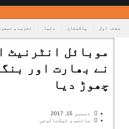
صفحہ اول
پاکستان
دنیا
تجزیے و تبصرے
موبائل انٹرنیٹ ا
نے بھارت اور بنگل
چھوڑ دیا
دسمبر 15, 2017
سائنس و ٹیکنالوجی