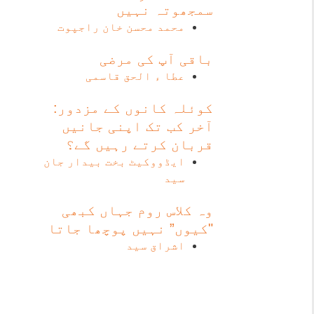
سمجھوتہ نہیں
محمد محسن خان راجپوت
باقی آپ کی مرضی
عطا ء الحق قاسمی
کوئلہ کانوں کے مزدور:
آخر کب تک اپنی جانیں
قربان کرتے رہیں گے؟
ایڈووکیٹ بخت بیدار جان
سید
وہ کلاس روم جہاں کبھی
"کیوں” نہیں پوچھا جاتا
اشراق سید