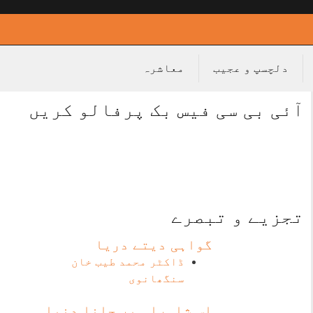
دلچسپ و عجیب
معاشرہ
آئی بی سی فیس بک پرفالو کریں
تجزیے و تبصرے
گواہی دیتے دریا
ڈاکٹر محمد طیب خان
سنگھانوی
اس شاہراہ پر چلنا دنیا