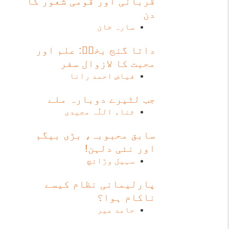
قربانی اور قومی شعور کا
دن
سارہ خان
داتا گنج بخشؒ: علم اور
محبت کا لازوال سفر
فیاض احمد رانا
جب لٹیرے دوبارہ ملے
ثناء اللّٰہ مجیدی
سابق محبوبہ، بڑی بیگم
اور نئی دلہن!
سہیل وڑائچ
پارلیمانی نظام کیسے
ناکام ہوا؟
حامد میر