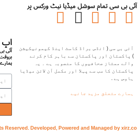
آئی بی سی تمام سوشل میڈیا نیٹ ورکس پر
اپ 
آئی بی سی ( انڈس براڈ کاسٹ اینڈ کیمونیکیشن
آئی ب
) پاکستان اور پاکستان سے باہر کام کرنے
بروقت 
ہمارے 
والے ممتاز صحافیوں کا منصوبہ ہے ۔ یہ
پاکستان کا سب سے پہلا اور مکمل آن لائن میڈیا
ہاوس ہے .
ہمارے متعلق مزید جانیے
hts Reserved. Developed, Powered and Managed by xirz.co