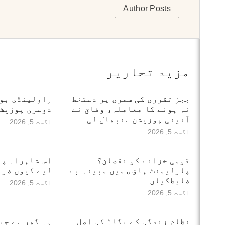
Author Posts
مزید تحاریر
ججز تقرری کی سمری پر دستخط
راولپنڈی بور
نہ ہونے کا معاملہ، وفاق نے
دوسری پوزیشن
آئینی پوزیشن سنبھال لی
اگست 5, 2026
اگست 5, 2026
قومی خزانے کو نقصان؟
اس شاہراہ پر
پارلیمنٹ ہاؤس میں مبینہ بے
لیے کیوں ضرو
ضابطگیاں
اگست 5, 2026
اگست 5, 2026
نظامِ زندگی کے بگاڑ کی اصل
ہر گھر سے جی