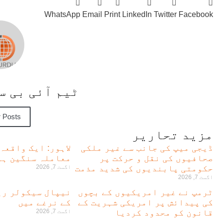
WhatsApp
Email
Print
LinkedIn
Twitter
Facebook
ٹیم آئی بی 
 Posts
مزید تحاریر
ڈیجی میپ کی جانب سے غیر ملکی
لاہور: ایک واقعہ
صحافیوں کی نقل و حرکت پر
معاملہ سنگین ہو
حکومتی پابندیوں کی شدید مذمت
اگست 7, 2026
اگست 7, 2026
ٹرمپ نے غیر امریکیوں کے بچوں
نیپال سیکولر ری
کی پیدائش پر امریکی شہریت کے
کے نرغے میں
قانون کو محدود کردیا
اگست 7, 2026