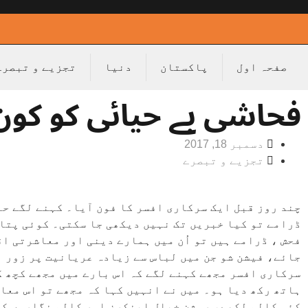
صفحہ اول
پاکستان
دنیا
تجزیے و تبصرے
فحاشی بے حیائی کو کون 
دسمبر 18, 2017
تجزیے و تبصرے
چند روز قبل ایک سرکاری افسر کا فون آیا۔ کہنے لگے حا
ڈرامے تو کیا خبریں تک نہیں دیکھی جا سکتی۔ کوئی پتا 
فحش ، ڈرامے ہیں تو اُن میں ہمارے دینی اور معاشرتی اق
جائے، فیشن شو جن میں لباس سے زیادہ عریانیت پر زور ہ
سرکاری افسر مجھے کہنے لگے کہ اس بارے میں مجھے کچھ کر
ہاتھ رکھ دیا ہو۔ میں نے انہیں کہا کہ مجھے تو اس معا
کئی کالم لکھے، روشن خیال اینکرز اور کالم نگاروں کے