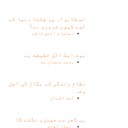
اس شاہراہ پر چلنا دنیا کے
لیے کیوں ضروری ہے؟
اعتصام الحق ثاقب
موت ایک اٹل حقیقت ہے
محمد ذیشان بٹ
نظامِ زندگی کے بگاڑ کی اصل
وجہ
آصف اقبال
ہر گھر سے جینزی نکلے گا
ریحان آفاق