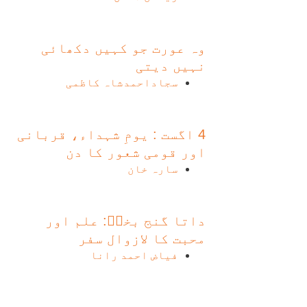
وہ عورت جو کہیں دکھائی
نہیں دیتی
سجاداحمدشاہ کاظمی
4 اگست : یومِ شہداء، قربانی
اور قومی شعور کا دن
سارہ خان
داتا گنج بخشؒ: علم اور
محبت کا لازوال سفر
فیاض احمد رانا