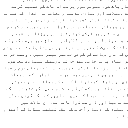
ر بات کی۔ عمومی طور پر سب اس بات کو تسلیم کرتے
ت پھیلانے اور ہماری مذہبی و معاشرتی اقدار کی تباہی
روکنے کیلئے کوئی کچھ کرنے کو تیار نہیں ہوتا۔ اس
 اور صوبائی اسمبلیوں میں قراردادیں بھی پاس کر دی
ے دی جاتی ہیں لیکن کوئی فرق نہیں پڑتا۔ بے شرمی
ھاوا دیا جا رہا ہے بالکل اسی انداز میں جیسے کسی کے
جائے کہ موت کے قریب پہنچنے پر ہی پتا چلے کہ یہاں تو
ی کہ جان بچانے کی کوئی تدبیر میسر نہیں ۔ ویسے تو ہم
رابیاں پائی جاتی ہیں جن کی درستگی کیساتھ معاشرہ
ام کرنا پڑے گا۔ لیکن مغربی دنیا کے برعکس شرم و حیا
 رہا اور جس نے ہمیں دوسروں سے نمایاں رکھا۔ معاشرے
زی میں اپنا کردار ادا کرنے کی بجائے ہمارے میڈیا
و ہی نشانہ پر رکھ لیا ہے۔ شرم و حیا کو ختم کرنے کے
 جا رہا ہے ۔ جیسا کہ میں نے اوپر کہا کہ کوئی میڈیا
 مافیا اور ڈان سے ڈرا جاتا ہے۔ ان حالات میں
نسلوں کی دنیا و آخرت کی بقا کیلئے میڈیا کو آئین و
 گا۔