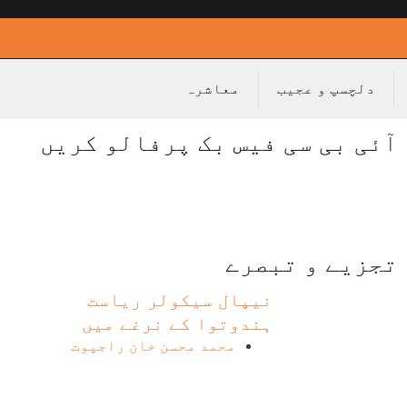
دلچسپ و عجیب
معاشرہ
آئی بی سی فیس بک پرفالو کریں
تجزیے و تبصرے
نیپال سیکولر ریاست
ہندوتوا کے نرغے میں
محمد محسن خان راجپوت