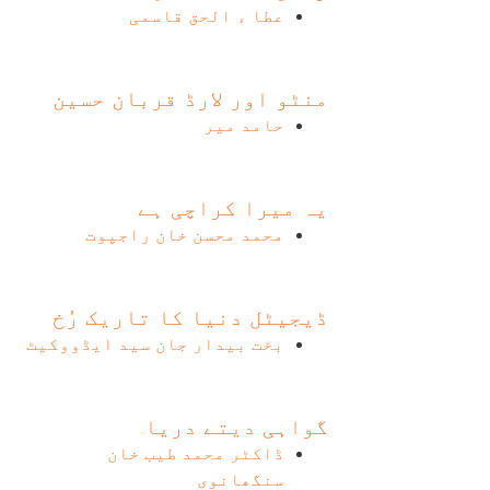
عطا ء الحق قاسمی
منٹو اور لارڈ قربان حسین
حامد میر
یہ میرا کراچی ہے
محمد محسن خان راجپوت
ڈیجیٹل دنیا کا تاریک رُخ
بخت بیدار جان سید ایڈووکیٹ
گواہی دیتے دریا
ڈاکٹر محمد طیب خان
سنگھانوی