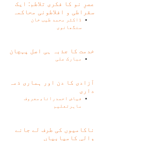
عصرِ نو کا فکری تلاطم: ایک
سقراطی و افلاطونی محاکمہ
ڈاکٹر محمد طیب خان
سنگھانوی
خدمت کا جذبہ ہی اصل پہچان
مبارک علی
آزادی کا دن اور ہماری ذمہ
داری
فیاض احمدرانا،معروف
ماہرتعلیم
ناکامیوں کی طرف لے جانے
والی کامیابیاں