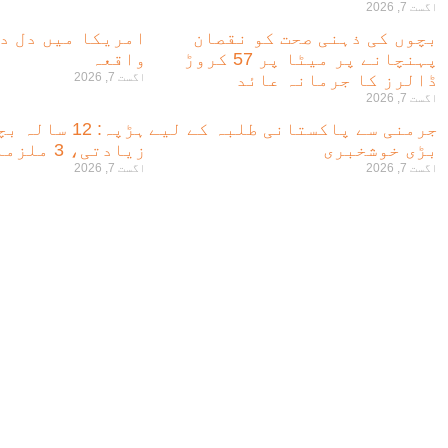
اگست 7, 2026
بچوں کی ذہنی صحت کو نقصان
امریکا میں دل دہ
پہنچانے پر میٹا پر 57 کروڑ
واقعہ
ڈالرز کا جرمانہ عائد
اگست 7, 2026
اگست 7, 2026
جرمنی سے پاکستانی طلبہ کے لیے
ہڑپہ: 12 سا
بڑی خوشخبری
زیادتی، 3 ملزمان گرفتار
اگست 7, 2026
اگست 7, 2026