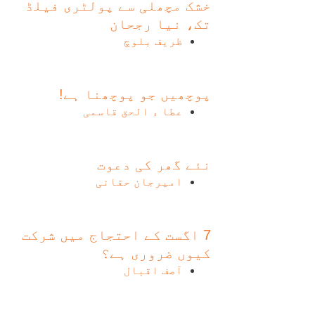
خشک مچھلی سے پولٹری فیلڈ
تک، نیا رجحان
ظریف بلوچ
پوچھیں جو پوچھنا ہے!
عطا ء الحق قاسمی
نئے گھر کی دعوت
امیرجان حقانی
7 اگست کے احتجاج میں شرکت
کیوں ضروری ہے؟
آصف اقبال