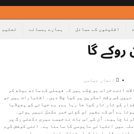
اقلیتوں کے مسائل
ہمارے ہمسائے
تعلیم
روکے گا
انصار عباسی
لات اتنے خراب ہو چکے ہیں کہ فیملی کے ساتھ بیٹھ کر
نہیں کس وقت اسکرین پر کیا چلا دیں۔ اشتہارات ہیں تو
دار کو تار تار کیا جا رہا ہے، بے حیائی کو پھیلایا
وتا ہے اُس کے بغیر تو کوئی خبر مکمل نہیں ہوتی۔
نا چاہیے۔ اُن کی اس بات نے جیسے میری دکھتی رگ پر
ملہ میں انتہائی مایوسی کا سامنا ہے۔ اتنی کوشش کی،
 طعنوں کا سامنا کیا متعلقہ اداروں ، سیاسی