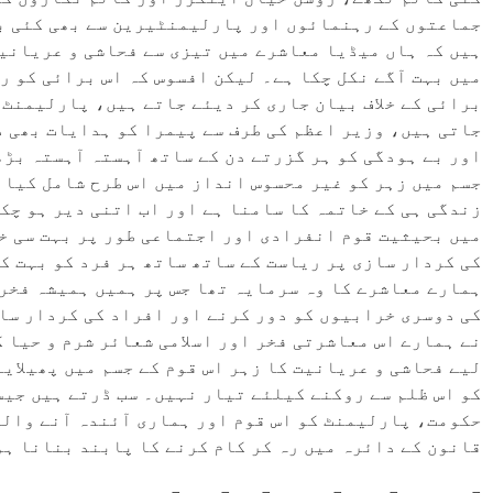
جماعتوں کے رہنمائوں اور پارلیمنٹیرین سے بھی کئی با
ہیں کہ ہاں میڈیا معاشرے میں تیزی سے فحاشی و عریانی
میں بہت آگے نکل چکا ہے۔ لیکن افسوس کہ اس برائی کو 
برائی کے خلاف بیان جاری کر دیئے جاتے ہیں، پارلیمنٹ
جاتی ہیں، وزیر اعظم کی طرف سے پیمرا کو ہدایات بھی د
اور بے ہودگی کو ہر گزرتے دن کے ساتھ آہستہ آہستہ بڑ
جسم میں زہر کو غیر محسوس انداز میں اس طرح شامل کیا 
زندگی ہی کے خاتمہ کا سامنا ہے اور اب اتنی دیر ہو چک
میں بحیثیت قوم انفرادی اور اجتماعی طور پر بہت سی خ
کی کردار سازی پر ریاست کے ساتھ ساتھ ہر فرد کو بہت ک
ہمارے معاشرے کا وہ سرمایہ تھا جس پر ہمیں ہمیشہ فخر
کی دوسری خرابیوں کو دور کرنے اور افراد کی کردار سا
نے ہمارے اس معاشرتی فخر اور اسلامی شعائر شرم و حیا ک
لیے فحاشی و عریانیت کا زہر اس قوم کے جسم میں پھیلایا
کو اس ظلم سے روکنے کیلئے تیار نہیں۔ سب ڈرتے ہیں جیسے
حکومت، پارلیمنٹ کو اس قوم اور ہماری آئندہ آنے والی 
قانون کے دائرہ میں رہ کر کام کرنے کا پابند بنانا ہو