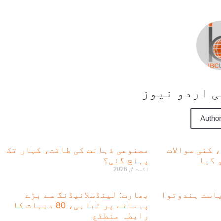
سی اردو نیوز
Author
، کئی سوالات
مصنوعی ذہانت کی طاقت، کہاں تک
 گیا
پہنچ گئی؟
اگست 7, 2026
است ہندوتوا
بھارت: لینڈسلائیڈنگ سے بڑے
پیمانے پر تباہی، 80 دیہات کا
رابطہ منطقع