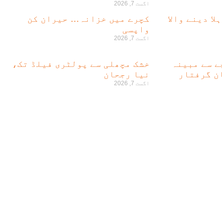
اگست 7, 2026
لا دینے والا
کچرے میں خزانہ… حیران کن
واپسی
اگست 7, 2026
لہ بچے سے مبینہ
خشک مچھلی سے پولٹری فیلڈ تک،
نیا رجحان
اگست 7, 2026