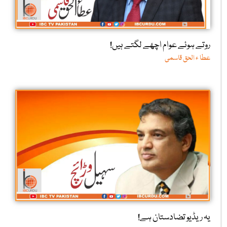
روتے ہوئے عوام اچھے لگتے ہیں!
عطا ء الحق قاسمی
یہ ریڈیو تضادستان ہے!