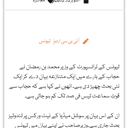
اکتوبر 15, 2015
معاشرہ
آئی بی سی اردو
تیونس
تیونس کے ٹرانسپورٹ کے وزیر محمد بن رمضان نے
حجاب کے بارے میں ایک متنازعہ بیان دے کر ایک
نئی بحث چھیڑ دی ہے۔ انھوں نے کہا ہے کہ حجاب سے
قوتِ سماعت تیس فی صد تک کم ہو جاتی ہے۔
ان کے اس بیان پر سوشل میڈیا کے نیٹ ورکس پر تندوتیز
بحث جاری ہے۔وزیرصاحب نے اپنے بیان میں تیونس