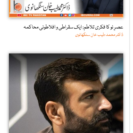
عصرِ نو کا فکری تلاطم: ایک سقراطی و افلاطونی محاکمہ
ڈاکٹر محمد طیب خان سنگھانوی