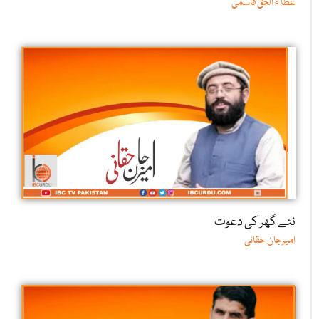
عطا ء الحق قاسمی
نئے گھر کی دعوت
امیرجان حقانی