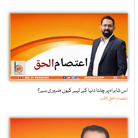
اس شاہراہ پر چلنا دنیا کے لیے کیوں ضروری ہے؟
اعتصام الحق ثاقب