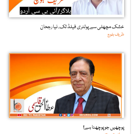
خشک مچھلی سے پولٹری فیلڈ تک، نیا رجحان
ظریف بلوچ
پوچھیں جو پوچھنا ہے!