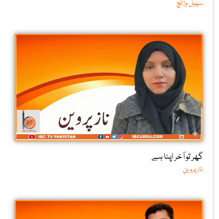
سہیل وڑائچ
گھر تو آخر اپنا ہے
ناز پروین