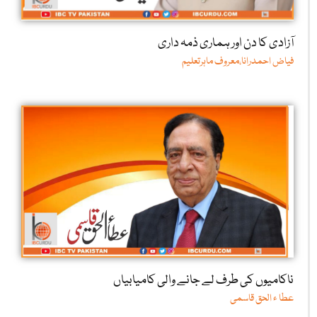
آزادی کا دن اور ہماری ذمہ داری
فیاض احمدرانا،معروف ماہرتعلیم
ناکامیوں کی طرف لے جانے والی کامیابیاں
عطا ء الحق قاسمی