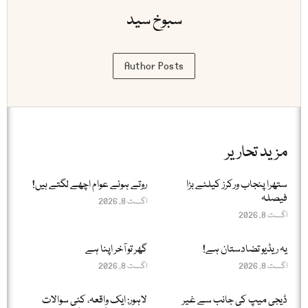
سبوخ سید
Author Posts
مزید تحاریر
ستھرا پنجاب ورکرز کیلئے بڑا
روتے ہوئے عوام اچھے لگتے ہیں!
فیصلہ
اگست 8, 2026
اگست 8, 2026
یہ ریڈیو تضادستان ہے!
گھر تو آخر اپنا ہے
اگست 8, 2026
اگست 8, 2026
ڈیجی میپ کی جانب سے غیر
لاہور: ایک واقعہ، کئی سوالات