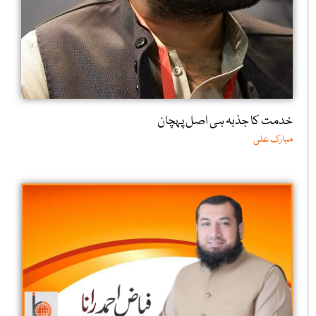
خدمت کا جذبہ ہی اصل پہچان
مبارک علی