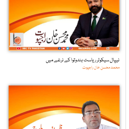
نیپال سیکولر ریاست ہندوتوا کے نرغے میں
محمد محسن خان راجپوت