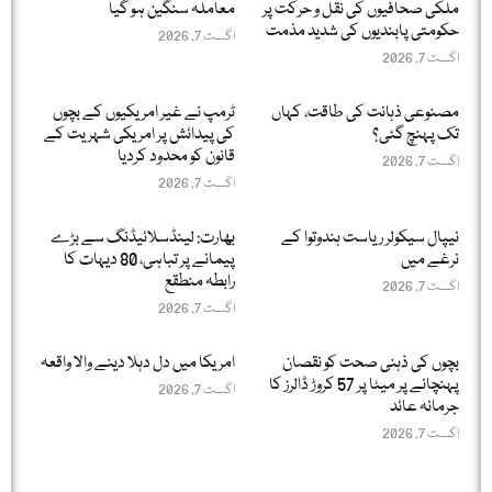
ملکی صحافیوں کی نقل و حرکت پر
معاملہ سنگین ہو گیا
حکومتی پابندیوں کی شدید مذمت
اگست 7, 2026
اگست 7, 2026
مصنوعی ذہانت کی طاقت، کہاں
ٹرمپ نے غیر امریکیوں کے بچوں
تک پہنچ گئی؟
کی پیدائش پر امریکی شہریت کے
قانون کو محدود کردیا
اگست 7, 2026
اگست 7, 2026
نیپال سیکولر ریاست ہندوتوا کے
بھارت: لینڈسلائیڈنگ سے بڑے
نرغے میں
پیمانے پر تباہی، 80 دیہات کا
رابطہ منطقع
اگست 7, 2026
اگست 7, 2026
بچوں کی ذہنی صحت کو نقصان
امریکا میں دل دہلا دینے والا واقعہ
پہنچانے پر میٹا پر 57 کروڑ ڈالرز کا
اگست 7, 2026
جرمانہ عائد
اگست 7, 2026