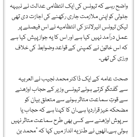
واضح رہے کہ تیونس کی ایک انتظامی عدالت نے نبیہہ
جلولی کو اپنی ملازمت جاری رکھنے کی اجازت دی تھی
لیکن تیونس ائیرلائنز کی انتظامیہ نے اس فیصلے پر
عمل درآمد نہیں کیا ہے اور اس کا یہ جواز پیش کیا ہے
کہ اس خاتون نے کمپنی کے قواعد وضوابط کی خلاف
ورزی کی تھی۔
صحت عامہ کے ایک ڈاکٹر محمد نجیب نے العربیہ
سے گفتگو کرتے ہوئے تیونسی وزیر کے حجاب اوڑھنے
سے قوتِ سماعت متاثر ہونے سے متعلق بیان کو
مضحکہ خیز قراردیا ہے۔ان کا کہنا ہے کہ حجاب یا
سرپوش اوڑھنے سے کسی بھی طرح سماعت متاثر نہیں
ہوتی ہے۔انھوں نے طنزیہ انداز میں کہا کہ ”محمد بن