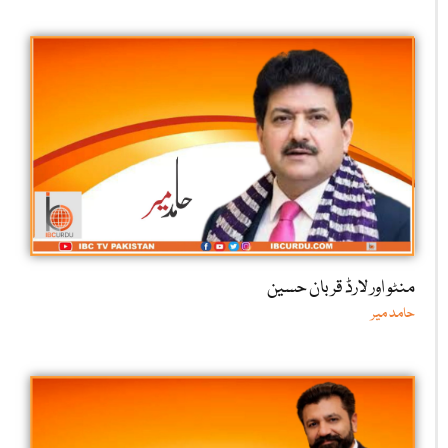
منٹو اور لارڈ قربان حسین
حامد میر