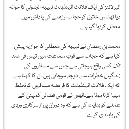
ائیرلائنز کی ایک فلائٹ اٹینڈینٹ نبیہہ الجلولی کا حوالہ
دیا تھا۔اس خاتون کو حجاب اوڑھنے کی پاداش میں
معطل کردیا گیا ہے۔
محمد بن رمضان نے نبیہہ کی معطلی کا جواز یہ پیش
کیا ہے کہ حجاب سے قوتِ سماعت میں تیس فی صد
تک کمی واقع ہوجاتی ہے جس سے مسافروں کی
زندگیاں خطرات سے دوچار ہوجاتی ہیں۔ان کا کہنا ہے
کہ ایک فلائٹ اٹینڈینٹ کا فریضہ مسافروں کو تحفظ
مہیا کرنا ہوتا ہے۔انھوں نے قومی فضائی کمپنی کے
عملے کو ہدایت کی ہے کہ وہ دوران پرواز سرکاری وردی
کی پابندی کرے۔