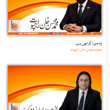
یہ میرا کراچی ہے
محمد محسن خان راجپوت