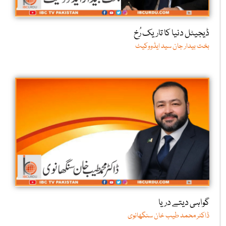
ڈیجیٹل دنیا کا تاریک رُخ
بخت بیدار جان سید ایڈووکیٹ
گواہی دیتے دریا
ڈاکٹر محمد طیب خان سنگھانوی