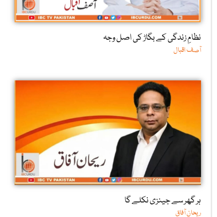
نظامِ زندگی کے بگاڑ کی اصل وجہ
آصف اقبال
ہر گھر سے جینزی نکلے گا
ریحان آفاق