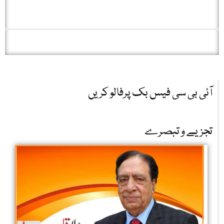
آئی بی سی فیس بک پرفالو کریں
تجزیے و تبصرے