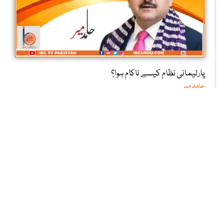
پارلیمانی نظام کیسے ناکام ہوا؟
حامد میر