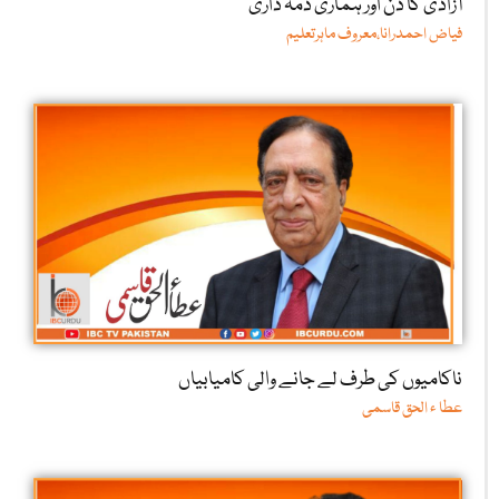
آزادی کا دن اور ہماری ذمہ داری
فیاض احمدرانا،معروف ماہرتعلیم
ناکامیوں کی طرف لے جانے والی کامیابیاں
عطا ء الحق قاسمی