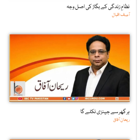
نظامِ زندگی کے بگاڑ کی اصل وجہ
آصف اقبال
ہر گھر سے جینزی نکلے گا
ریحان آفاق