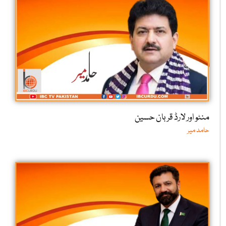
منٹو اور لارڈ قربان حسین
حامد میر