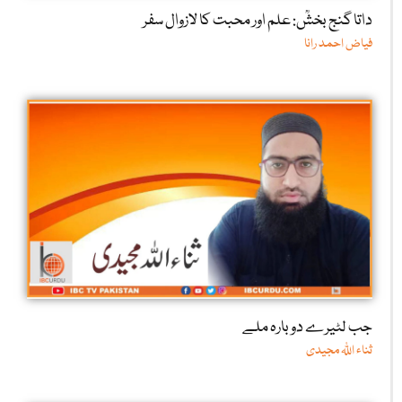
داتا گنج بخشؒ: علم اور محبت کا لازوال سفر
فیاض احمد رانا
جب لٹیرے دوبارہ ملے
ثناء اللّٰہ مجیدی