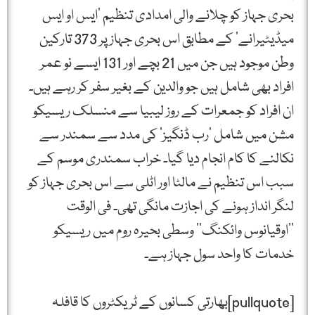
بحری جہاز کو چلانے والی امدادی تنظیم ’ایس او ایس
میڈیٹیرانے‘ کے مطابق اس بحری جہاز پر 373 تارکین
وطن موجود ہیں جن میں 21 بچے اور 131 ایسے نو عمر
افراد بھی شامل ہیں جو والدین کے بغیر سفر کر رہے ہیں۔
ان افراد کو جمعرات کے روز لیبیا سے منسلک ریسیکو
مشن میں شامل ’رب ڈنگیز‘ کی مدد سے سمندر سے
نکالنے کا کام انجام دیا گیا۔ خراب سمندری موسم کے
سبب اس تنظیم نے مالٹا اور اٹلی سے اس بحری جہاز کو
لنگر انداز ہونے کی اجازت مانگی تھی۔ فی الوقت
’’اوقیانوس وائکنگ‘‘ وسطی بحیرہ روم میں ریسیکو
خدمات کا واحد سول جہاز ہے۔
[pullquote]بھارتی کسانوں کے ٹریکٹروں کا قافلہ