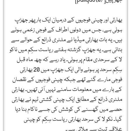
بھارتی اور چینی فوجیوں کے درمیان ایک بار پھر جھڑپ
ہوئی ہے، جس میں دونوں اطراف کے فوجی زخمی ہوئے
ہیں۔ یہ بات بھارتی میڈیا نے ملٹری ذرائع کے حوالے سے
بتائی ہے۔ یہ جھڑپ گزشتہ ہفتے ریاست سکِم میں ناکو
لا کے سرحدی مقام پر ہوئی۔ یاد رہے کہ چھ ماہ قبل
سِکِم سرحد پر ہونے والی ایک جھڑپ میں 20 بھارتی
فوجی مارے گئے تھے جبکہ چینی فوجیوں کے نقصان
کے بارے میں معلومات سامنے نہیں آئی تھیں۔ بھارتی
ملٹری ذرائع کے مطابق ایک چینی گشتی ٹیم نے بھارتی
حصے میں گھسنے کی کوشش کی جسے ناکام بنا دیا
گیا۔ نکو لا کی سرحد بھارتی ریاست سِکِم کو چینی
علاقے تبت سے ملاتی ہے۔