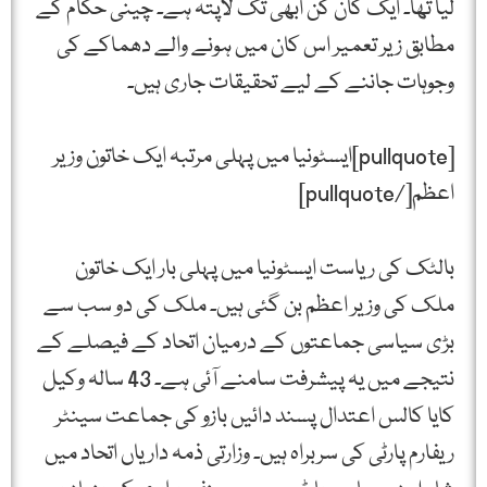
لیا تھا۔ ایک کان کن ابھی تک لاپتہ ہے۔ چینی حکام کے
مطابق زیر تعمیر اس کان میں ہونے والے دھماکے کی
وجوہات جاننے کے لیے تحقیقات جاری ہیں۔
[pullquote]ایسٹونیا میں پہلی مرتبہ ایک خاتون وزیر
اعظم[/pullquote]
بالٹک کی ریاست ایسٹونیا میں پہلی بار ایک خاتون
ملک کی وزیر اعظم بن گئی ہیں۔ ملک کی دو سب سے
بڑی سیاسی جماعتوں کے درمیان اتحاد کے فیصلے کے
نتیجے میں یہ پیشرفت سامنے آئی ہے۔ 43 سالہ وکیل
کایا کالس اعتدال پسند دائیں بازو کی جماعت سینٹر
ریفارم پارٹی کی سربراہ ہیں۔ وزارتی ذمہ داریاں اتحاد میں