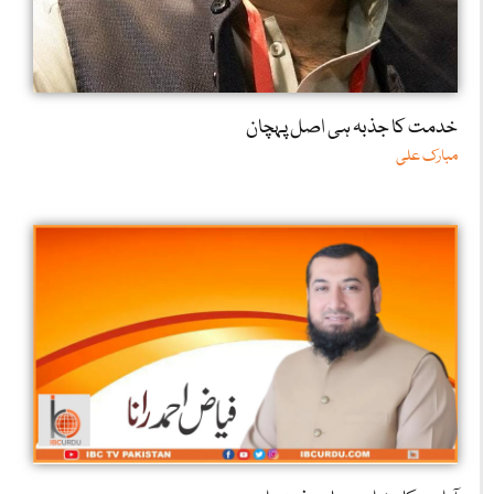
خدمت کا جذبہ ہی اصل پہچان
مبارک علی