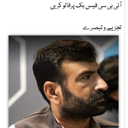
آئی بی سی فیس بک پرفالو کریں
تجزیے و تبصرے