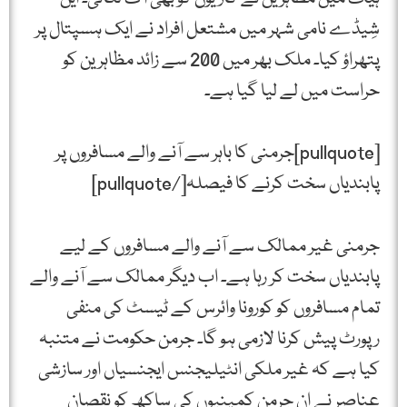
شِیڈے نامی شہر میں مشتعل افراد نے ایک ہسپتال پر
پتھراؤ کیا۔ ملک بھر میں 200 سے زائد مظاہرین کو
حراست میں لے لیا گیا ہے۔
[pullquote]جرمنی کا باہر سے آنے والے مسافروں پر
پابندیاں سخت کرنے کا فیصلہ[/pullquote]
جرمنی غیر ممالک سے آنے والے مسافروں کے لیے
پابندیاں سخت کر رہا ہے۔ اب دیگر ممالک سے آنے والے
تمام مسافروں کو کورونا وائرس کے ٹیسٹ کی منفی
رپورٹ پیش کرنا لازمی ہو گا۔ جرمن حکومت نے متنبہ
کیا ہے کہ غیر ملکی انٹیلیجنس ایجنسیاں اور سازشی
عناصر نے ان جرمن کمپنیوں کی ساکھ کو نقصان