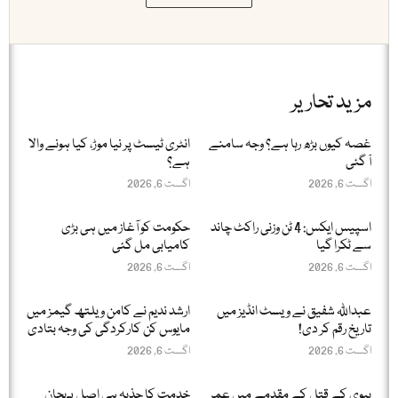
مزید تحاریر
غصہ کیوں بڑھ رہا ہے؟ وجہ سامنے
انٹری ٹیسٹ پر نیا موڑ، کیا ہونے والا
آ گئی
ہے؟
اگست 6, 2026
اگست 6, 2026
اسپیس ایکس: 4 ٹن وزنی راکٹ چاند
حکومت کو آغاز میں ہی بڑی
سے ٹکرا گیا
کامیابی مل گئی
اگست 6, 2026
اگست 6, 2026
عبداللّٰہ شفیق نے ویسٹ انڈیز میں
ارشد ندیم نے کامن ویلتھ گیمز میں
تاریخ رقم کر دی!
مایوس کن کارکردگی کی وجہ بتادی
اگست 6, 2026
اگست 6, 2026
بیوی کے قتل کے مقدمے میں عمر
خدمت کا جذبہ ہی اصل پہچان