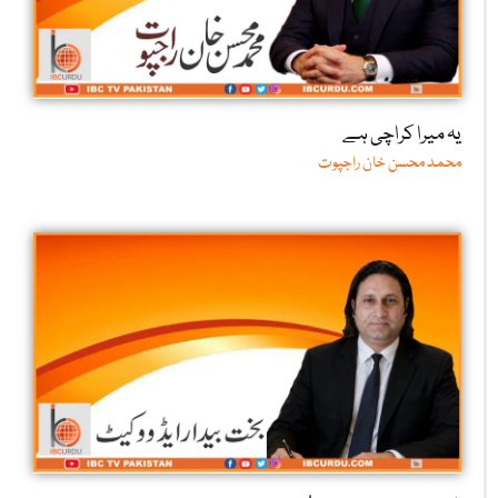
یہ میرا کراچی ہے
محمد محسن خان راجپوت