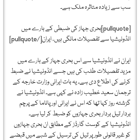
سب سے زیادہ متاثرہ ملک ہے۔
[pullquote]بحری جہاز کی ضبطی کے بارے میں
انڈونیشیا سے تفصیلات مانگی ہیں، ایران[/pullquote]
ایران نے انڈونیشیا سے اس بحری جہاز کے بارے میں
مزید تفصیلات طلب کی ہیں جسے انڈونیشیا نے ضبط
کرنے کی اطلاع دی ہے۔ یہ بات ایرانی وزارت خارجہ کے
ترجمان سعید خطیب زادہ نے کہی ہے۔ انڈونیشیا نے
گزشتہ روز کہا تھا کہ اس نے ایرانی اور پاناما کے پرچم
بردار تیل بردار بحری جہازوں کو ضبط کر لیا ہے۔
انڈونیشیا کے کوسٹ گارڈز کے مطابق ان بحری جہازوں
کو غیر قانونی طور پر تیل کی ترسیل کے شبے میں قبضے