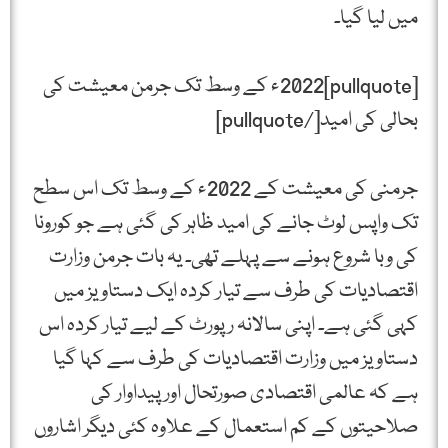
میں لیا گیا۔
[pullquote]2022ء کے وسط تک جرمن معیشت کی
بحالی کی امید[/pullquote]
جرمنی کی معیشت کے 2022ء کے وسط تک اس سطح
تک واپس لوٹ جانے کی امید ظاہر کی گئی ہے جو کورونا
کی وبا شروع ہونے سے پہلے تھی۔ یہ بات جرمن وزارت
اقتصادیات کی طرف سے تیار کردہ ایک دستاویز میں
کہی گئی ہے۔ اپنی سالانہ رپورٹ کے لیے تیار کردہ اس
دستاویز میں وزارت اقتصادیات کی طرف سے کہا گیا
ہے کہ عالمی اقتصادی صورتحال اور پیداوار کی
صلاحیتوں کے کم استعمال کے علاوہ کئی دیگر اشاروں