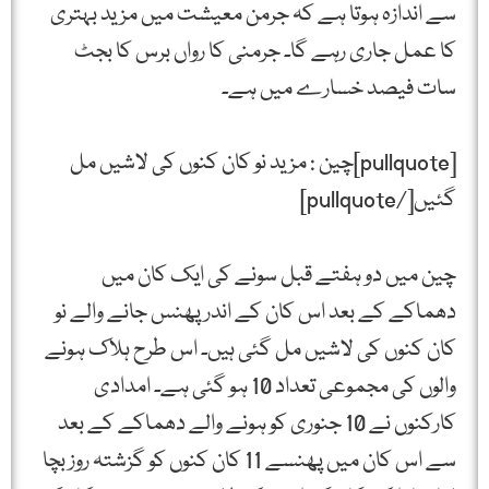
سے اندازہ ہوتا ہے کہ جرمن معیشت میں مزید بہتری
کا عمل جاری رہے گا۔ جرمنی کا رواں برس کا بجٹ
سات فیصد خسارے میں ہے۔
[pullquote]چین : مزید نو کان کنوں کی لاشیں مل
گئیں[/pullquote]
چین میں دو ہفتے قبل سونے کی ایک کان میں
دھماکے کے بعد اس کان کے اندر پھنس جانے والے نو
کان کنوں کی لاشیں مل گئی ہیں۔ اس طرح ہلاک ہونے
والوں کی مجموعی تعداد 10 ہو گئی ہے۔ امدادی
کارکنوں نے 10 جنوری کو ہونے والے دھماکے کے بعد
سے اس کان میں پھنسے 11 کان کنوں کو گزشتہ روز بچا