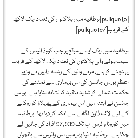
[pullquote]برطانیہ میں ہلاکتوں کی تعداد ایک لاکھ
کے قریب[/pullquote]
برطانیہ میں ایک ایسے موقع پر جب کووڈ انیس کے
سبب ہونے والی ہلاکتوں کی تعداد ایک لاکھ کے قریب
پہنچنے کو ہے، مرنے والوں کے رشتہ داروں نے وزیر
اعظم بورس جانسن کی اس بیماری سے نمٹنے کی
حکمت عملی کو شدید تنقید کا نشانہ بنایا ہے۔ بورس
جانسن نے ابتدا میں اس بیماری کے پھیلاؤ کو روکنے
کے لیے لاک ڈاؤن لگانے سے انکار کر دیا تھا۔ برطانیہ
میں کورونا وائرس اب تک 97,939 افراد کی جانیں لے
چکا ہے۔ برطانیہ دنیا بھر میں اس وائرس سے پانچواں