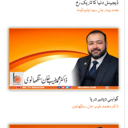
ڈیجیٹل دنیا کا تاریک رُخ
بخت بیدار جان سید ایڈووکیٹ
گواہی دیتے دریا
ڈاکٹر محمد طیب خان سنگھانوی