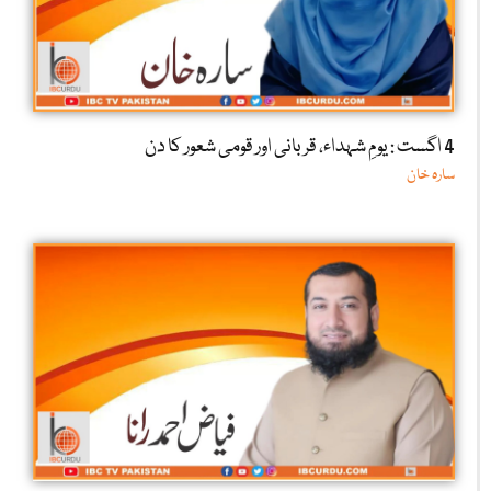
4 اگست : یومِ شہداء، قربانی اور قومی شعور کا دن
سارہ خان