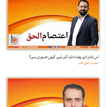
اس شاہراہ پر چلنا دنیا کے لیے کیوں ضروری ہے؟
اعتصام الحق ثاقب