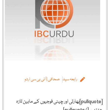
رابعہ سید
صحافی | آئی بی سی اردو
[pullquote]بھارتی اور چینی فوجیوں کے مابین تازہ
جھڑپیں[/pullquote]