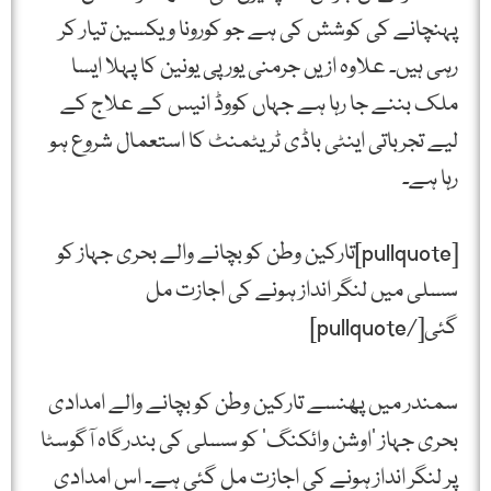
پہنچانے کی کوشش کی ہے جو کورونا ویکسین تیار کر
رہی ہیں۔ علاوہ ازیں جرمنی یورپی یونین کا پہلا ایسا
ملک بننے جا رہا ہے جہاں کووڈ انیس کے علاج کے
لیے تجرباتی اینٹی باڈی ٹریٹمنٹ کا استعمال شروع ہو
رہا ہے۔
[pullquote]تارکین وطن کو بچانے والے بحری جہاز کو
سسلی میں لنگر انداز ہونے کی اجازت مل
گئی[/pullquote]
سمندر میں پھنسے تارکین وطن کو بچانے والے امدادی
بحری جہاز ’اوشن وائکنگ‘ کو سسلی کی بندرگاہ آگوسٹا
پر لنگر انداز ہونے کی اجازت مل گئی ہے۔ اس امدادی