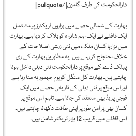
دارالحکومت کی طرف گامزن[/pullquote]
بھارت کے شمالی حصے میں ہزاروں ٹریکٹرز پر مشتمل
ایک قافلے نے ایک اہم شاہراہ کو بلاک کر دیا ہے۔ بھارت
میں ہزارہا کسان ملک میں نئی زرعی اصلاحات کے
خلاف احتجاج کر رہے ہیں۔ یہ مظاہرین بھارت کے ری
پبلک ڈے کے موقع پر دارالحکومت نئی دہلی داخل ہونا
چاہتے ہیں۔ بھارت کل منگل کو یوم جہموریہ منا رہا ہے
اور اس موقع پر نئی دہلی کے تاریخی حصے میں ایک
فوجی پریڈ بھی منعقد کی جانا ہے۔ تاہم اس موقع پر
کسان بھی پر امن طور پر اپنی طاقت دکھانا چاہتے ہیں۔
اس قافلے میں قریب 12 ہزار ٹریکٹر شامل ہیں۔