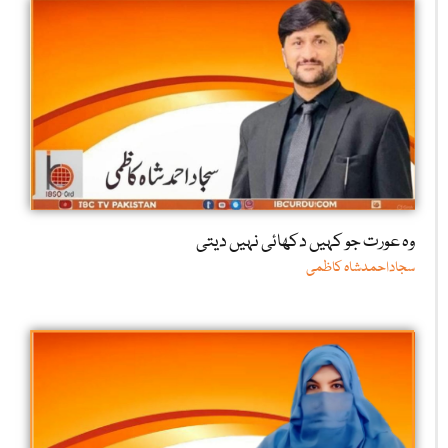
وہ عورت جو کہیں دکھائی نہیں دیتی
سجاداحمدشاہ کاظمی