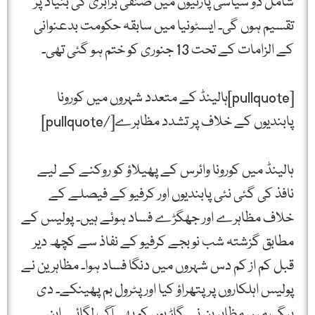
شامل دو سیاسی پارٹیوں میں صنفی برابری کی بنیاد پر
تقسیم ہوں گی۔ ایسٹونیا میں سابقہ حکومت بدعنوانی
کے الزامات کے تحت 13 جنوری کو ختم ہو گئی تھی۔
[pullquote]ہالینڈ کے متعدد شہروں میں کورونا
پابندیوں کے خلاف پر تشدد مظاہرے[/pullquote]
ہالینڈ میں کورونا وائرس کے پھیلاؤ کو روکنے کے لیے
نافذ کی گئی نئی پابندیوں اور کرفیو کے فیصلے کے
خلاف مظاہرے اور جھگڑے فساد ہوئے ہیں۔ پولیس کے
مطابق گزشتہ شب نو بجے کرفیو کے نفاذ سے کچھ دیر
قبل کم از کم دس شہروں میں دنگا فساد ہوا۔ مظاہرین نے
پولیس اہلکاروں پر پتھراؤ کیا اور پٹرول بم پھینکے۔ دی
ہیگ میں مظاہرین نے گاڑیوں کو بھی آگ لگائی۔ این