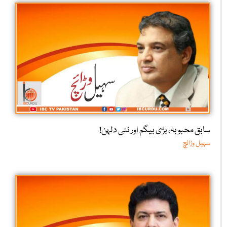
سابق محبوبہ، بڑی بیگم اور نئی دلہن!
سہیل وڑائچ