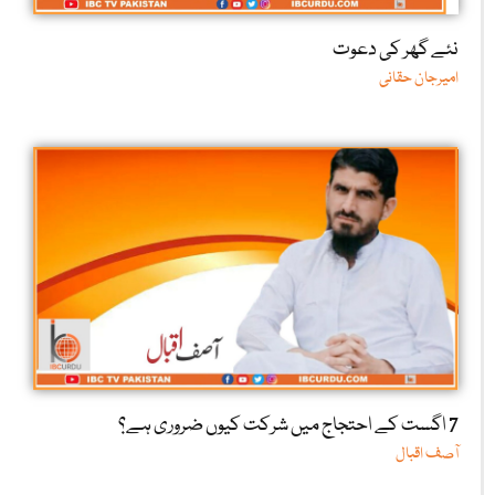
نئے گھر کی دعوت
امیرجان حقانی
7 اگست کے احتجاج میں شرکت کیوں ضروری ہے؟
آصف اقبال