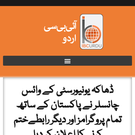
ڈھاکہ یونیورسٹی کے وائس
چانسلر نے پاکستان کے ساتھ
تمام پروگرامز اور دیگر رابطےختم