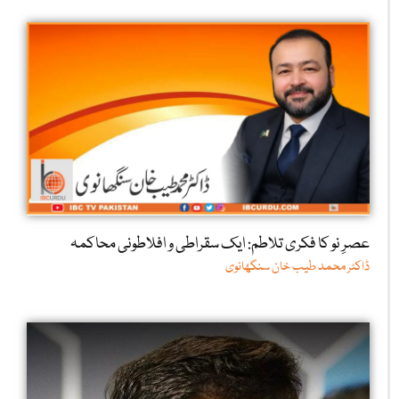
عصرِ نو کا فکری تلاطم: ایک سقراطی و افلاطونی محاکمہ
ڈاکٹر محمد طیب خان سنگھانوی