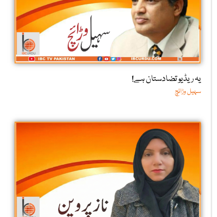
یہ ریڈیو تضادستان ہے!
سہیل وڑائچ