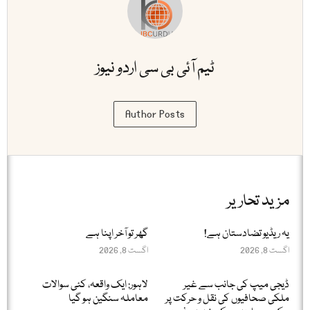
ٹیم آئی بی سی اردو نیوز
Author Posts
مزید تحاریر
یہ ریڈیو تضادستان ہے!
گھر تو آخر اپنا ہے
اگست 8, 2026
اگست 8, 2026
ڈیجی میپ کی جانب سے غیر
لاہور: ایک واقعہ، کئی سوالات
ملکی صحافیوں کی نقل و حرکت پر
معاملہ سنگین ہو گیا