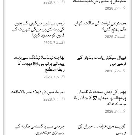
حکومتی پابندیوں کی شدید مذمت
اگست 7, 2026
اگست 7, 2026
مصنوعی ذہانت کی طاقت، کہاں
ٹرمپ نے غیر امریکیوں کے بچوں
تک پہنچ گئی؟
کی پیدائش پر امریکی شہریت کے
قانون کو محدود کردیا
اگست 7, 2026
اگست 7, 2026
نیپال سیکولر ریاست ہندوتوا کے
بھارت: لینڈسلائیڈنگ سے بڑے
نرغے میں
پیمانے پر تباہی، 80 دیہات کا
رابطہ منطقع
اگست 7, 2026
اگست 7, 2026
بچوں کی ذہنی صحت کو نقصان
امریکا میں دل دہلا دینے والا واقعہ
پہنچانے پر میٹا پر 57 کروڑ ڈالرز کا
اگست 7, 2026
جرمانہ عائد
اگست 7, 2026
کچرے میں خزانہ… حیران کن
جرمنی سے پاکستانی طلبہ کے
واپسی
لیے بڑی خوشخبری