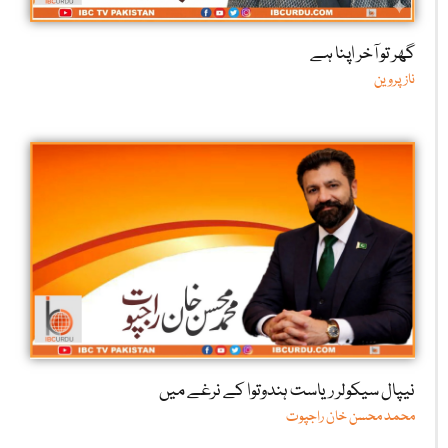
گھر تو آخر اپنا ہے
ناز پروین
نیپال سیکولر ریاست ہندوتوا کے نرغے میں
محمد محسن خان راجپوت