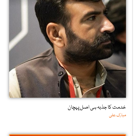
خدمت کا جذبہ ہی اصل پہچان
مبارک علی