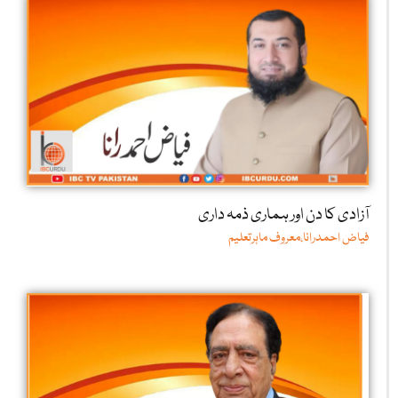
آزادی کا دن اور ہماری ذمہ داری
فیاض احمدرانا،معروف ماہرتعلیم