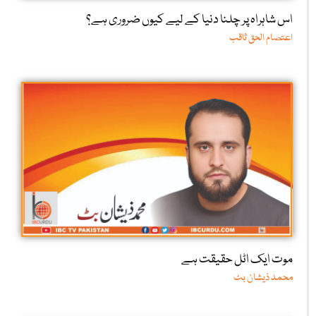
اس شاہراہ پر چلنا دنیا کے لیے کیوں ضروری ہے؟
اعتصام الحق ثاقب
موت ایک اٹل حقیقت ہے
محمد ذیشان بٹ