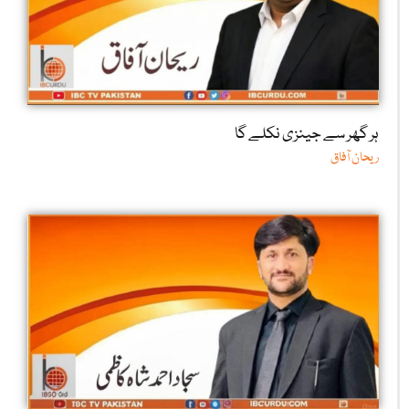
ہر گھر سے جینزی نکلے گا
ریحان آفاق