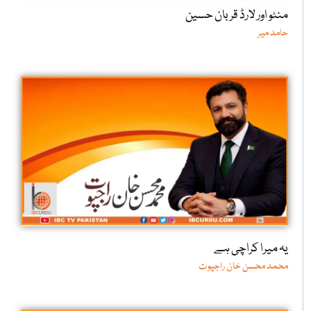
منٹو اور لارڈ قربان حسین
حامد میر
یہ میرا کراچی ہے
محمد محسن خان راجپوت