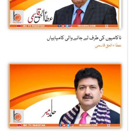
ناکامیوں کی طرف لے جانے والی کامیابیاں
عطا ء الحق قاسمی