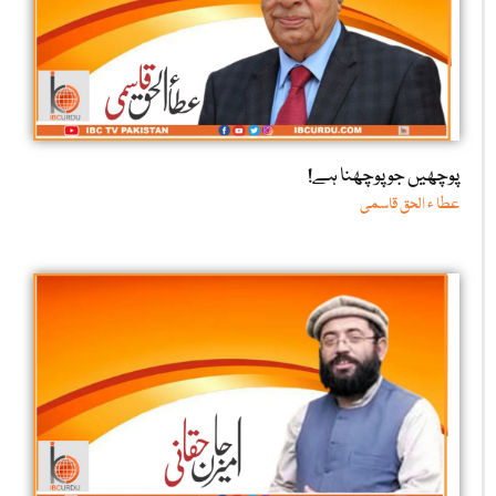
پوچھیں جو پوچھنا ہے!
عطا ء الحق قاسمی