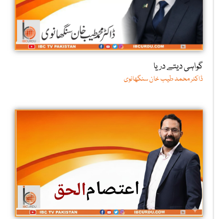
گواہی دیتے دریا
ڈاکٹر محمد طیب خان سنگھانوی