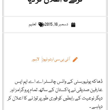
کرنےکا اعلان کر دیا
دسمبر 16, 2015
تعلیم
آئی بی سی اردو نیوز
لاہور
ڈھاکہ یونیورسٹی کے وائس چانسلر اے اے ایم ایس
عارفین صدیقی نے پاکستان کے ساتھ تمام پروگرامز اور
دیگر نوعیت کے رابطوں کو فوری طور پر توڑ نے کا اعلان کر
دیاہے ۔