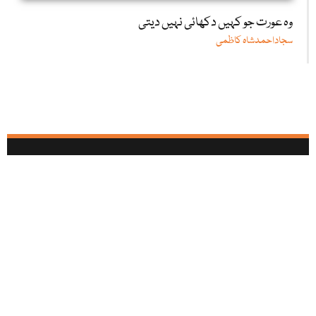
وہ عورت جو کہیں دکھائی نہیں دیتی
سجاداحمدشاہ کاظمی
آئی بی سی تمام سوشل میڈیا نیٹ ورکس پر