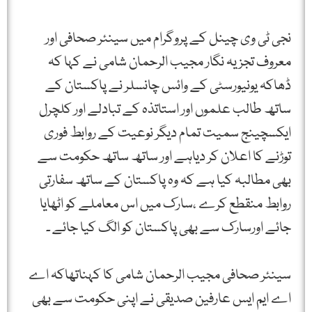
نجی ٹی وی چینل کے پروگرام میں سینئر صحافی اور
معروف تجزیہ نگار مجیب الرحمان شامی نے کہا کہ
ڈھاکہ یونیورسٹی کے وائس چانسلر نے پاکستان کے
ساتھ طالب علموں اور استاتذہ کے تبادلے اور کلچرل
ایکسچینج سمیت تمام دیگر نوعیت کے روابط فوری
توڑنے کا اعلان کر دیاہے اور ساتھ ساتھ حکومت سے
بھی مطالبہ کیا ہے کہ وہ پاکستان کے ساتھ سفارتی
روابط منقطع کرے ،سارک میں اس معاملے کو اٹھایا
جائے اورسارک سے بھی پاکستان کو الگ کیا جائے ۔
سینئر صحافی مجیب الرحمان شامی کا کہناتھاکہ اے
اے ایم ایس عارفین صدیقی نے اپنی حکومت سے بھی