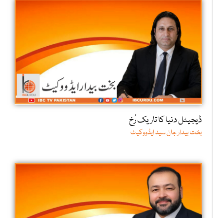
ڈیجیٹل دنیا کا تاریک رُخ
بخت بیدار جان سید ایڈووکیٹ