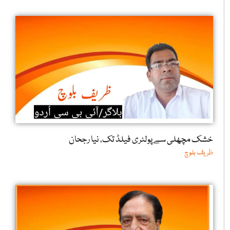
خشک مچھلی سے پولٹری فیلڈ تک، نیا رجحان
ظریف بلوچ