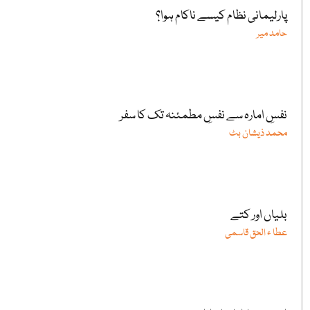
پارلیمانی نظام کیسے ناکام ہوا؟
حامد میر
نفسِ امارہ سے نفسِ مطمئنہ تک کا سفر
محمد ذیشان بٹ
بلیاں اور کتے
عطا ء الحق قاسمی