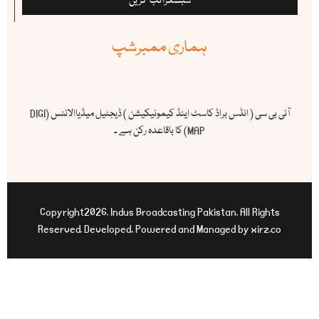
سبسکرائب کریں
ہماری ممبرشپ
آئی بی سی ( انڈس براڈ کاسٹ اینڈ کیمونیکیشن ) ڈیجٹیل میڈیاالائنس (DIGI
MAP) کا باقاعدہ رکن ہے ۔
Copyright2026. Indus Broadcasting Pakistan. All Rights
Reserved. Developed, Powered and Managed by xirz.co