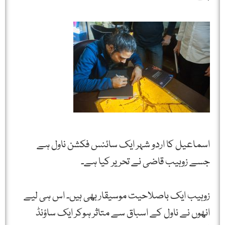
اسماعیل کا اردو شہر ایک سائنس فکشن ناول ہے
جسے زوہیب قاضی نے تحریر کیا ہے۔
زوہیب ایک باصلاحیت موسیقار بھی ہیں۔ اس ہی لیے
انھوں نے ناول کے اسباق سے متاثر ہوکر ایک ساؤنڈ