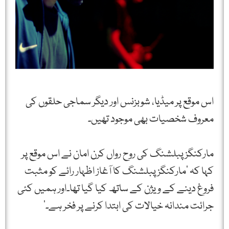
اس موقع پر میڈیا، شوبزنس اور دیگر سماجی حلقوں کی
معروف شخصیات بھی موجود تھیں۔
مارکنگز پبلشنگ کی روح رواں کرن امان نے اس موقع پر
کہا کہ ’مارکنگز پبلشنگ کا آغاز اظہار رائے کو مثبت
فروغ دینے کے ویژن کے ساتھ کیا گیا تھا۔اور ہمیں کئی
جرائت مندانہ خیالات کی ابتدا کرنے پر فخر ہے۔‘