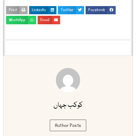
Print
LinkedIn
Twitter
Facebook
WhatsApp
Email
کوکب جہاں
Author Posts