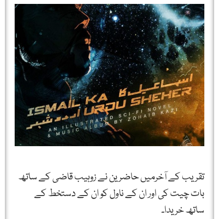
تقریب کے آخرمیں حاضرین نے زوہیب قاضی کے ساتھ
بات چیت کی اور ان کے ناول کو ان کے دستخط کے
ساتھ خریدا۔