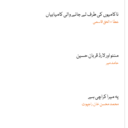
ناکامیوں کی طرف لے جانے والی کامیابیاں
عطا ء الحق قاسمی
منٹو اور لارڈ قربان حسین
حامد میر
یہ میرا کراچی ہے
محمد محسن خان راجپوت