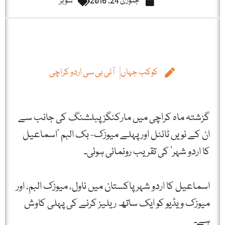
جنوری 24, 2016
شوبز
کوکب جہاں
آئی بی سی اردو کراچی
گزشتہ ماہ کراچی میں مارکنگز پبلشنگ کی جانب سے
ان کے نویں ٹائٹل اور پہلے میوزک- بک البم ‘اسماعیل
کا اردو شہر’ کی تقریب رونمائی ہوئی۔
اسماعیل کا اردو شہر پاکستان میں ناول، میوزک البم، اور
میوزک ویڈیو کو ایک ساتھ ریلیز کرنے کی پہلی کاوش
ہے۔