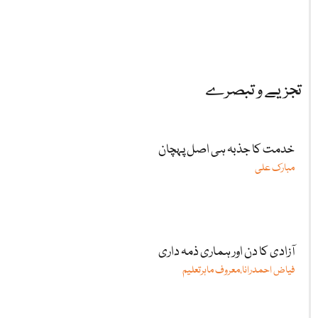
تجزیے و تبصرے
خدمت کا جذبہ ہی اصل پہچان
مبارک علی
آزادی کا دن اور ہماری ذمہ داری
فیاض احمدرانا،معروف ماہرتعلیم