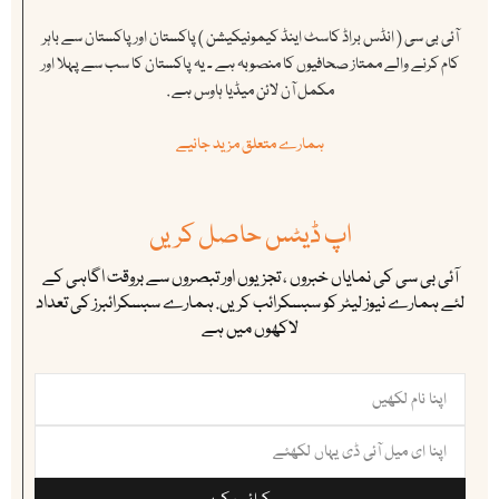
آئی بی سی ( انڈس براڈ کاسٹ اینڈ کیمونیکیشن ) پاکستان اور پاکستان سے باہر
کام کرنے والے ممتاز صحافیوں کا منصوبہ ہے ۔ یہ پاکستان کا سب سے پہلا اور
مکمل آن لائن میڈیا ہاوس ہے .
ہمارے متعلق مزید جانیے
اپ ڈیٹس حاصل کریں
آئی بی سی کی نمایاں خبروں ، تجزیوں اور تبصروں سے بروقت اگاہی کے
لئے ہمارے نیوز لیٹر کو سبسکرائب کریں. ہمارے سبسکرائبرز کی تعداد
لاکھوں میں ہے