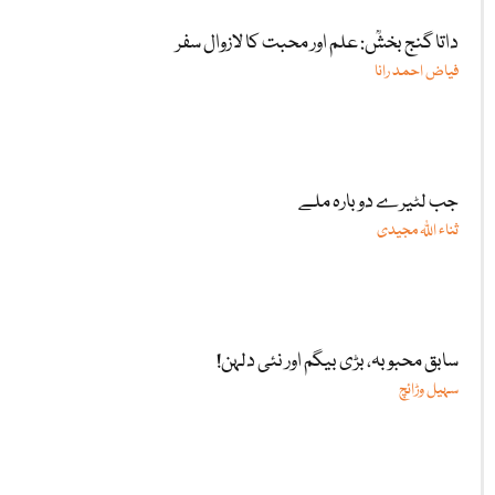
داتا گنج بخشؒ: علم اور محبت کا لازوال سفر
فیاض احمد رانا
جب لٹیرے دوبارہ ملے
ثناء اللّٰہ مجیدی
سابق محبوبہ، بڑی بیگم اور نئی دلہن!
سہیل وڑائچ