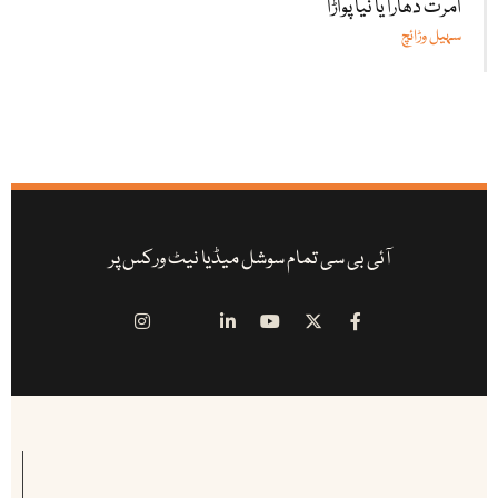
امرت دھارا یا نیا پواڑا
سہیل وڑائچ
آئی بی سی تمام سوشل میڈیا نیٹ ورکس پر