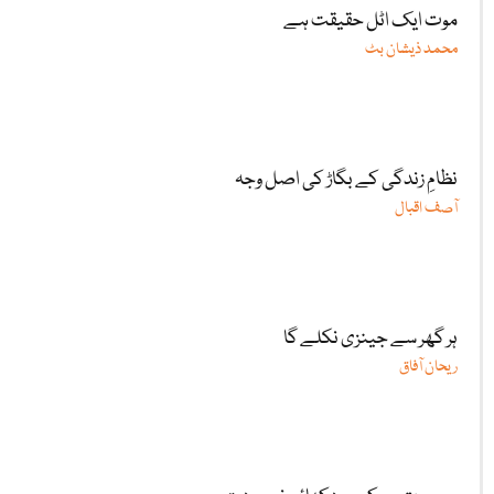
موت ایک اٹل حقیقت ہے
محمد ذیشان بٹ
نظامِ زندگی کے بگاڑ کی اصل وجہ
آصف اقبال
ہر گھر سے جینزی نکلے گا
ریحان آفاق