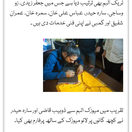
ٹریک البم بھی ترتیب دیا ہے جس میں جعفر زیدی، زو
وساجی، سارہ حیدر، عباس علی خان، سمرہ خان، عمران
شفیق اور گمبی نے اپنی فنی خدمات دی ہیں ۔
تقریب میں میوزک البم سے ذوہیب قاضی اور سارہ حیدر
نے کچھ گانوں پر لائو میوزک کے ساتھ پرفارم بھی کیا۔