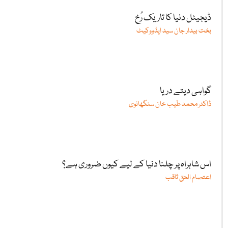
ڈیجیٹل دنیا کا تاریک رُخ
بخت بیدار جان سید ایڈووکیٹ
گواہی دیتے دریا
ڈاکٹر محمد طیب خان سنگھانوی
اس شاہراہ پر چلنا دنیا کے لیے کیوں ضروری ہے؟
اعتصام الحق ثاقب