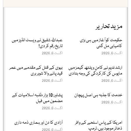
مزید تحاریر
حکومت کو آغاز میں ہی بڑی
عبداللّٰہ شفیق نے ویسٹ انڈیز میں
کامیابی مل گئی
تاریخ رقم کر دی!
اگست 6, 2026
اگست 6, 2026
ارشد ندیم نے کامن ویلتھ گیمز میں
بیوی کے قتل کے مقدمے میں عمر
مایوس کن کارکردگی کی وجہ بتادی
قید پانے والا شوہر بری
اگست 6, 2026
اگست 6, 2026
خدمت کا جذبہ ہی اصل پہچان
پشاور: 10 ہزار طلبہ اسلامیات کے
مضمون میں فیل
اگست 6, 2026
اگست 6, 2026
امریکا کے پاس اسلحے کے وافر
آزادی کا دن اور ہماری ذمہ داری
ذخائر موجود ہیں، ٹرمپ
اگست 6, 2026