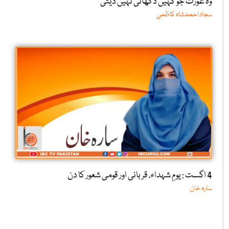
وہ عورت جو کہیں دکھائی نہیں دیتی
سجاداحمدشاہ کاظمی
4 اگست : یومِ شہداء، قربانی اور قومی شعور کا دن
سارہ خان