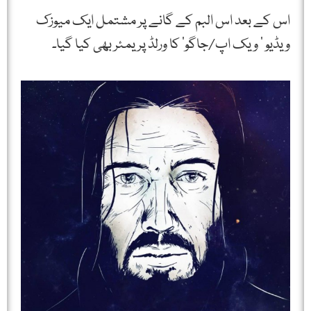
اس کے بعد اس البم کے گانے پر مشتمل ایک میوزک
ویڈیو ‘ ویک اپ/جاگو’ کا ورلڈ پریمئر بھی کیا گیا۔