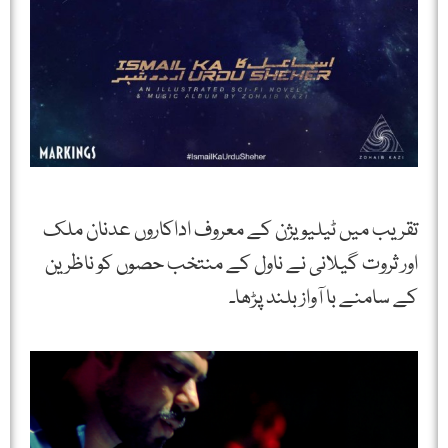
تقریب میں ٹیلیویژن کے معروف اداکاروں عدنان ملک
اور ثروت گیلانی نے ناول کے منتخب حصوں کو ناظرین
کے سامنے با آواز بلند پڑھا۔