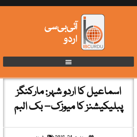
اسماعیل کا اردو شہر: مارکنگز
پبلیکیشنز کا میوزک– بک البم