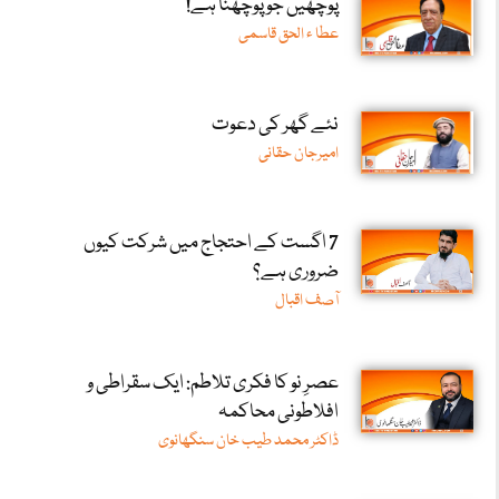
پوچھیں جو پوچھنا ہے!
عطا ء الحق قاسمی
نئے گھر کی دعوت
امیرجان حقانی
7 اگست کے احتجاج میں شرکت کیوں
ضروری ہے؟
آصف اقبال
عصرِ نو کا فکری تلاطم: ایک سقراطی و
افلاطونی محاکمہ
ڈاکٹر محمد طیب خان سنگھانوی