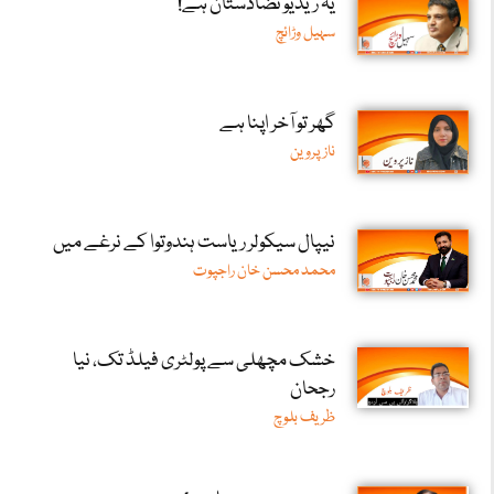
یہ ریڈیو تضادستان ہے!
سہیل وڑائچ
گھر تو آخر اپنا ہے
ناز پروین
نیپال سیکولر ریاست ہندوتوا کے نرغے میں
محمد محسن خان راجپوت
خشک مچھلی سے پولٹری فیلڈ تک، نیا
رجحان
ظریف بلوچ