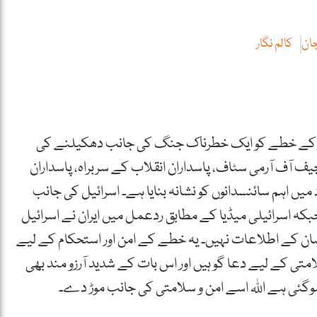
جان
کالم نگار
ہ کر کے خطے کو ایک خطرناک جنگ کی جانب دھکیلنے کی
 آف آرمی سٹاف، پاسداران انقلاب کے سربراہ، پاسداران
د میں اہم سائنسدانوں کو نشانہ بنایا ہے۔ اسرائیل کی جانب
بکہ اسرائیلی میڈیا کے مطابق ردعمل میں ایران نے اسرائیل
صان کے اطلاعات نہیں۔ یہ خطے کے امن اور استحکام کے لیے
امتی کے لیے دعا گو ہیں اور اس بات کے شدید آرزو مند بھی
وگئی ہے اللہ اسے امن و سلامتی کی جانب موڑ دے۔