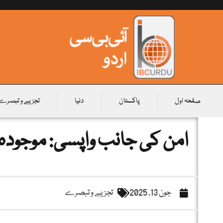
صفحہ اول
پاکستان
دنیا
تجزیے و تبصرے
امن کی جانب واپسی: موجودہ 
جون 13, 2025
تجزیے و تبصرے