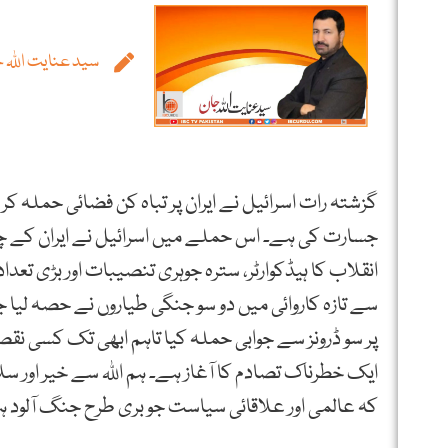
سید عنایت اللہ 
گزشتہ رات اسرائیل نے ایران پر تباہ کن فضائی حمل
جسارت کی ہے۔ اس حملے میں اسرائیل نے ایران کے چیف
انقلاب کا ہیڈکوارٹر، سترہ جوہری تنصیبات اور بڑی تعدا
سے تازہ کاروائی میں دو سو جنگی طیاروں نے حصہ لیا ج
پر سو ڈرونز سے جوابی حملہ کیا تاہم ابھی تک کسی نق
ایک خطرناک تصادم کا آغاز ہے۔ ہم اللہ سے خیر اور سل
کہ عالمی اور علاقائی سیاست جو بری طرح جنگ آلود ہ