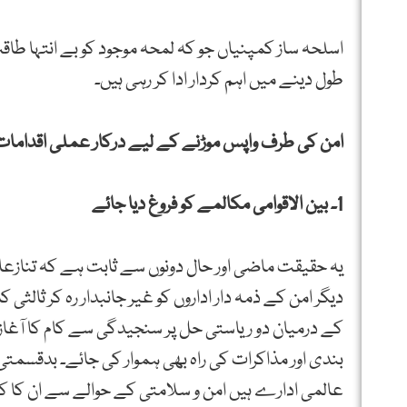
اسلحہ ساز کمپنیاں جو کہ لمحہ موجود کو بے انتہا طا
طول دینے میں اہم کردار ادا کر رہی ہیں۔
امن کی طرف واپس موڑنے کے لیے درکار عملی اقدامات
1۔ بین الاقوامی مکالمے کو فروغ دیا جائے
یہ حقیقت ماضی اور حال دونوں سے ثابت ہے کہ تنازعا
دیگر امن کے ذمہ دار اداروں کو غیر جانبدار رہ کر ثالثی کا
کے درمیان دو ریاستی حل پر سنجیدگی سے کام کا آغا
بندی اور مذاکرات کی راہ بھی ہموار کی جائے۔ بدقسمت
عالمی ادارے ہیں امن و سلامتی کے حوالے سے ان کا کوئی 