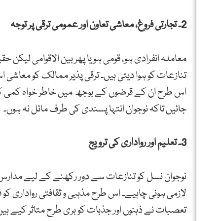
2۔ تجارتی فروغ، معاشی تعاون اور عمومی ترقی پر توجہ
معاملہ انفرادی ہو، قومی ہو یا پھر بین الاقوامی لیک
تنازعات کو ہوا دیتی ہیں۔ ترقی پذیر ممالک کو معاشی
اس طرح ان کے قرضوں کے بوجھ میں خاطر خواہ کمی کی 
جائیں تاکہ نوجوان انتہا پسندی کی طرف مائل نہ ہوں۔
3۔ تعلیم اور رواداری کی ترویج
نوجوان نسل کو تنازعات سے دور رکھنے کے لیے مدارس، س
لازمی ہونی چاہیے۔ اس طرح مذہبی و ثقافتی رواداری کو
تعصبات نے ذہنوں اور جذبات کو بری طرح متاثر کیے ہیں