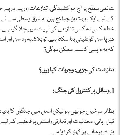
عالمی سطح پر آج جو کشیدگی، تنازعات اور پے در پے جن
کے لیے ایک بہت بڑا چیلنج ہیں۔ مشرق وسطی سے لے کر 
خطہ کسی نہ کسی تنازعے کی لپیٹ میں چلا گیا ہے۔ ایس
دیرپا امن کو یقینی بنا سکتا ہے، تو بلاشبہ وہ امن او
کہ یہ واپسی کیسے ممکن ہوگی؟
تنازعات کی جڑیں: وجوہات کیا ہیں؟
1. وسائل پر کنٹرول کی جنگ:
بظاہر سرخیاں جو بھی ہو لیکن اصل میں جنگوں کا بن
تیل، پانی، معدنیات اور تجارتی راستوں پر قبضے کے 
بڑے پیمانے پر کھڑا کر دیا ہے۔