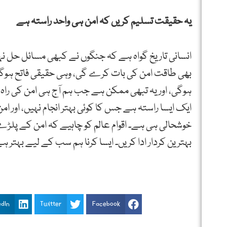
یہ حقیقت تسلیم کریں کہ امن ہی واحد راستہ ہے
انسانی تاریخ گواہ ہے کہ جنگوں نے کبھی مسائل حل نہ
بھی طاقت امن کی بات کرے گی، وہی حقیقی فاتح ہوگی۔ 
ہوگی، اور یہ تبھی ممکن ہے جب ہم آج ہی امن کی را
ایک ایسا راستہ ہے جس کا کوئی بہتر انجام نہیں، اور ا
خوشحالی ہی ہے۔ اقوام عالم کو چاہیے کہ امن کے پلڑے میں
بہترین کردار ادا کریں۔ ایسا کرنا ہم سب کے لیے بہتر ہ
edIn
Twitter
Facebook