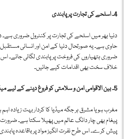
4۔ اسلحے کی تجارت پر پابندی
دنیا بھر میں اسلحے کی تجارت پر کنٹرول ضروری ہے۔ د
حاوی ہے۔ یہ صورتحال دنیا کے امن اور انسانی مستقب
ضروری ہتھیاروں کی فروخت پر پابندی لگائی جائے۔ اس
خلاف سخت بھی اقدامات کیے جائیں۔
5۔ بین الاقوامی امن و سلامتی کو فروغ دینے کے لیے میڈیا کا مثبت کردار ضروری ہے
مغرب ہو یا مشرق ہر جگہ میڈیا کا کردار بہت زیادہ اہم
پیغام بھی چار دانگ عالم میں پھیلا سکتا ہے۔ ضرورت
پیش کرے۔ اس طرح نفرت انگیز مواد پر باقاعدہ پابندی 