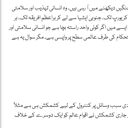
گیں دیکھنے میں آ رہی ہیں، وہ انسانی تہذیب اور سلامتی
یورپ تک، جنوبی ایشیا سے لے کر براعظم افریقہ تک، ہر
ے میں اگر کوئی واحد راستہ بچا ہے جو انسانی سلامتی اور
ر استحکام کی طرف عالمی سطح پر واپسی ہے۔ مگر سوال یہ ہے
یادی سبب وسائل پر کنٹرول کے لیے کشمکش ہی ہے مثلاً
لیے جاری کشمکش نے اقوام عالم کو ایک دوسرے کے خلاف