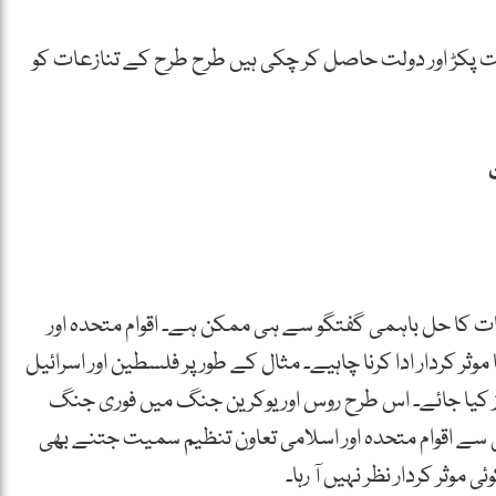
قت پکڑ اور دولت حاصل کر چکی ہیں طرح طرح کے تنازعات کو
ت کا حل باہمی گفتگو سے ہی ممکن ہے۔ اقوام متحدہ اور
 موثر کردار ادا کرنا چاہیے۔ مثال کے طور پر فلسطین اور اسرائیل
ز کیا جائے۔ اس طرح روس اور یوکرین جنگ میں فوری جنگ
ی سے اقوام متحدہ اور اسلامی تعاون تنظیم سمیت جتنے بھی
موثر کردار نظر نہیں آ رہا۔