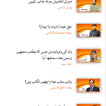
میری تکمیل ہو نہ جائے کہیں
یونس شناس
حقِ خودارادیت یا ابہام؟
سجاداحمدشاہ کاظمی
بابا کی وہ پابندی جس کا مطلب مجھے
برسوں بعد سمجھ آیا
رابعہ سید
روتے ہوئے عوام اچھے لگتے ہیں!
عطا ء الحق قاسمی