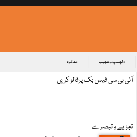
دلچسپ و عجیب
معاشرہ
آئی بی سی فیس بک پرفالو کریں
تجزیے و تبصرے