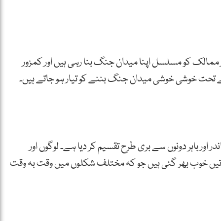
ر ممالک کو مسلسل اپنا میدان جنگ بنا رہی ہیں اور کمزور
حت خوشی خوشی میدان جنگ بننے کو تیار ہو جاتے ہیں۔
ر اور باہر دونوں سے بری طرح تقسیم کر دیا ہے۔ لوگوں اور
رتیں خوب بھر گئی ہیں جو کہ مختلف شکلوں میں وقت بہ وقت