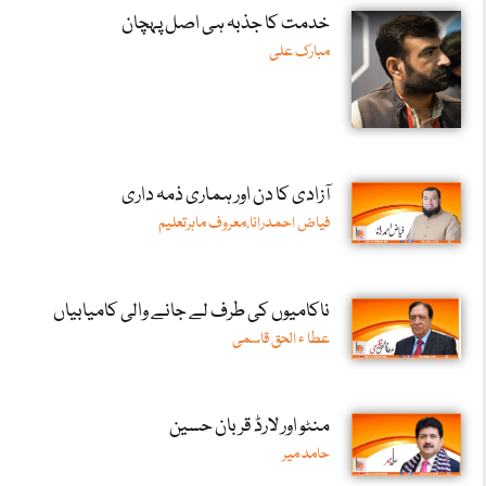
خدمت کا جذبہ ہی اصل پہچان
مبارک علی
آزادی کا دن اور ہماری ذمہ داری
فیاض احمدرانا،معروف ماہرتعلیم
ناکامیوں کی طرف لے جانے والی کامیابیاں
عطا ء الحق قاسمی
منٹو اور لارڈ قربان حسین
حامد میر