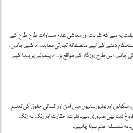
ن حقیقت یہ ہے کہ غربت اور معاشی عدم مساوات طرح طرح کے
 استحکام دینے کے لیے منصفانہ تجارتی معاہدے کیے جائیں،
جائے، اس طرح روزگار کے مواقع بڑے پیمانے پر پیدا کیے
کولوں اور یونیورسٹیوں میں امن اور انسانی حقوق کی تعلیم
 فروغ دینا بھی ضروری ہے۔ نفرت، حقارت اور رنگ بہ رنگ
۔ یہ سلسلہ ختم ہونا چاہیے۔