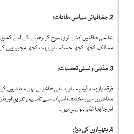
2. جغرافیائی سیاسی مفادات:
عالمی طاقتیں اپنے اثر و رسوخ کو بڑھانے کے لیے کمزو
ممالک کچھ کچھ حماقت اور بہت کچھ مجبوریوں کے ت
3. مذہبی و نسلی تعصبات:
فرقہ واریت، قومیت اور نسلی تفاخر نے بھی معاشروں کو اند
معاشروں میں مختلف اسباب سے تقسیم و تفریق اور نف
اور جا بجا ظاہر ہو رہی ہیں۔
4. ہتھیاروں کی دوڑ: