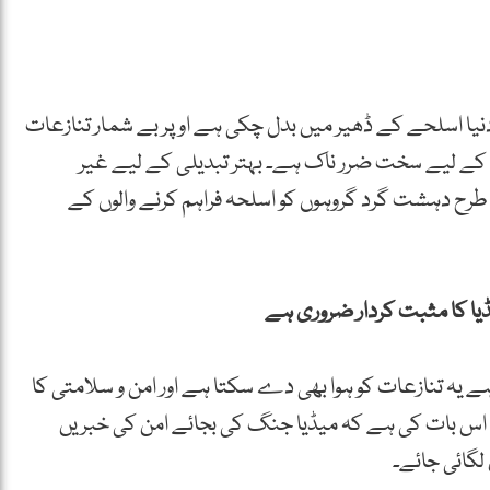
نیا اسلحے کے ڈھیر میں بدل چکی ہے اوپر بے شمار تنازعات
ل کے لیے سخت ضرر ناک ہے۔ بہتر تبدیلی کے لیے غیر
 طرح دہشت گرد گروہوں کو اسلحہ فراہم کرنے والوں کے
 ہے یہ تنازعات کو ہوا بھی دے سکتا ہے اور امن و سلامتی کا
 اس بات کی ہے کہ میڈیا جنگ کی بجائے امن کی خبریں
لگائی جائے۔