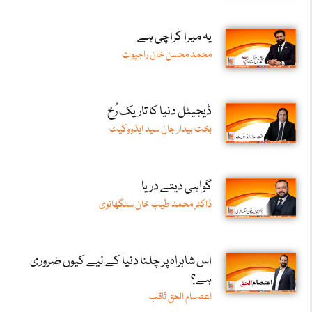
یہ میرا کراچی ہے
محمد محسن خان راجپوت
ڈیجیٹل دنیا کا تاریک رُخ
بخت بیدار جان سید ایڈووکیٹ
گواہی دیتے دریا
ڈاکٹر محمد طیب خان سنگھانوی
اس شاہراہ پر چلنا دنیا کے لیے کیوں ضروری
ہے؟
اعتصام الحق ثاقب