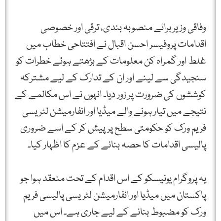
وفاقی وزیر برائے منصوبہ بندی، ترقی اور خصوصی
اقدامات پروفیسر احسن اقبال نے افتتاحی خطاب میں
غلط اور گمراہ کن معلومات کے بڑھتے ہوئے خطرات کو
سنجیدگی سے لینے اور ان کے تدارک کے لیے مشترکہ
کوششوں کی ضرورت پر زور دیا۔ انہوں نے اس مکالمے کے
نتیجے میں تیار ہونے والے میڈیا اور انفارمیشن لٹریسی
فریم ورک کو حکومتی سطح پر پیش کر کے اسے ضروری
پالیسی اقدامات کا حصہ بنانے کے عزم کا اظہار کیا۔
یہ پروگرام یونیسکو کے اس اقدام کے تحت منعقد ہوا جو
پاکستان میں میڈیا اور انفارمیشن لٹریسی پالیسی فریم
ورک کو مضبوط بنانے کے لیے جاری ہے۔ اس میں