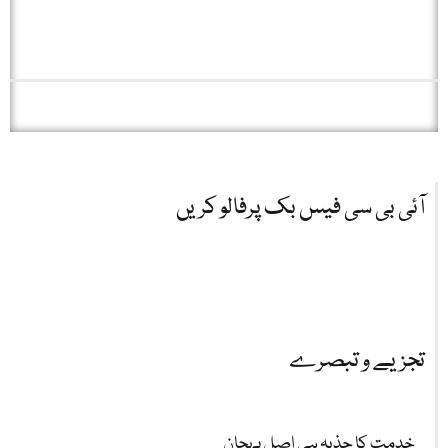
آئی بی سی فیس بک پرفالو کریں
تجزیے و تبصرے
خدمت کا جذبہ ہی اصل پہچان