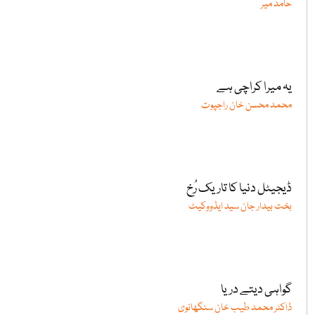
حامد میر
یہ میرا کراچی ہے
محمد محسن خان راجپوت
ڈیجیٹل دنیا کا تاریک رُخ
بخت بیدار جان سید ایڈووکیٹ
گواہی دیتے دریا
ڈاکٹر محمد طیب خان سنگھانوی