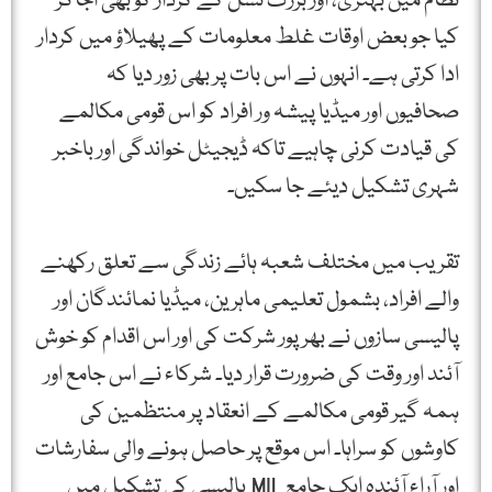
نظام میں بہتری، اور بزرگ نسل کے کردار کو بھی اجاگر
کیا جو بعض اوقات غلط معلومات کے پھیلاؤ میں کردار
ادا کرتی ہے۔ انہوں نے اس بات پر بھی زور دیا کہ
صحافیوں اور میڈیا پیشہ ور افراد کو اس قومی مکالمے
کی قیادت کرنی چاہیے تاکہ ڈیجیٹل خواندگی اور باخبر
شہری تشکیل دیئے جا سکیں۔
تقریب میں مختلف شعبہ ہائے زندگی سے تعلق رکھنے
والے افراد، بشمول تعلیمی ماہرین، میڈیا نمائندگان اور
پالیسی سازوں نے بھرپور شرکت کی اور اس اقدام کو خوش
آئند اور وقت کی ضرورت قرار دیا۔ شرکاء نے اس جامع اور
ہمہ گیر قومی مکالمے کے انعقاد پر منتظمین کی
کاوشوں کو سراہا۔ اس موقع پر حاصل ہونے والی سفارشات
اور آراء آئندہ ایک جامع MIL پالیسی کی تشکیل میں