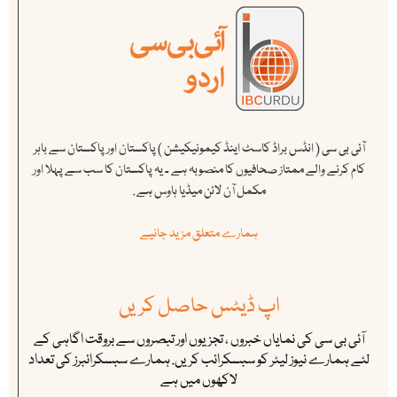
آئی بی سی ( انڈس براڈ کاسٹ اینڈ کیمونیکیشن ) پاکستان اور پاکستان سے باہر
کام کرنے والے ممتاز صحافیوں کا منصوبہ ہے ۔ یہ پاکستان کا سب سے پہلا اور
مکمل آن لائن میڈیا ہاوس ہے .
ہمارے متعلق مزید جانیے
اپ ڈیٹس حاصل کریں
آئی بی سی کی نمایاں خبروں ، تجزیوں اور تبصروں سے بروقت اگاہی کے
لئے ہمارے نیوز لیٹر کو سبسکرائب کریں. ہمارے سبسکرائبرز کی تعداد
لاکھوں میں ہے