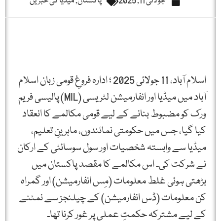
جولائی 11, 2025
پاکستان
,
میڈیا کی خبریں
اسلام آباد، 11 جولائی 2025 ؛ ادارہ فروغِ قومی زبان اسلام
آباد میں میڈیا اور انفارمیشن لٹریسی (MIL) پالیسی فریم
ورک کو مضبوط بنانے کے لیے قومی مکالمے کا انعقاد
کیا گیا، جس میں حکومتی نمائندوں، ماہرینِ تعلیم،
میڈیا سے وابستہ شخصیات اور سول سوسائٹی کے ارکان
نے شرکت کی۔ اس مکالمے کا مقصد پاکستان میں
بڑھتی ہوئی غلط معلومات (مِس انفارمیشن) اور گمراہ
کن معلومات (ڈس انفارمیشن) کے چیلنجز سے نمٹنے
کے لیے مشترکہ حکمتِ عملی پر غور کرنا تھا۔