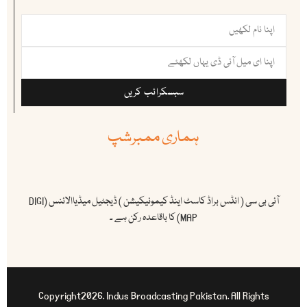
سبسکرائب کریں
ہماری ممبرشپ
آئی بی سی ( انڈس براڈ کاسٹ اینڈ کیمونیکیشن ) ڈیجٹیل میڈیاالائنس (DIGI
MAP) کا باقاعدہ رکن ہے ۔
Copyright2026. Indus Broadcasting Pakistan. All Rights