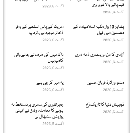
قید پانے والا شوہر بری
اگست 6, 2026
اگست 6, 2026
پشاور: 10 ہزار طلبہ اسلامیات کے
امریکا کے پاس اسلحے کے وافر
مضمون میں فیل
ذخائر موجود ہیں، ٹرمپ
اگست 6, 2026
اگست 6, 2026
آزادی کا دن اور ہماری ذمہ داری
ناکامیوں کی طرف لے جانے والی
کامیابیاں
اگست 6, 2026
اگست 6, 2026
منٹو اور لارڈ قربان حسین
یہ میرا کراچی ہے
اگست 6, 2026
اگست 6, 2026
ڈیجیٹل دنیا کا تاریک رُخ
ججز تقرری کی سمری پر دستخط نہ
ہونے کا معاملہ، وفاق نے آئینی
اگست 6, 2026
پوزیشن سنبھال لی
اگست 5, 2026