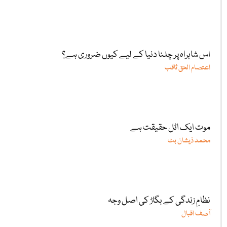
اس شاہراہ پر چلنا دنیا کے لیے کیوں ضروری ہے؟
اعتصام الحق ثاقب
موت ایک اٹل حقیقت ہے
محمد ذیشان بٹ
نظامِ زندگی کے بگاڑ کی اصل وجہ
آصف اقبال