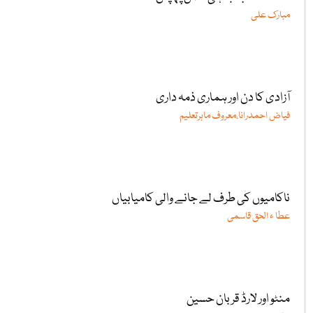
مبارک علی
آزادی کا دن اور ہماری ذمہ داری
فیاض احمدرانا،معروف ماہرتعلیم
ناکامیوں کی طرف لے جانے والی کامیابیاں
عطا ء الحق قاسمی
منٹو اور لارڈ قربان حسین