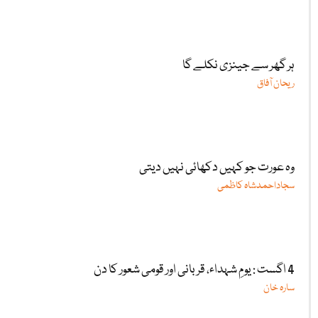
ہر گھر سے جینزی نکلے گا
ریحان آفاق
وہ عورت جو کہیں دکھائی نہیں دیتی
سجاداحمدشاہ کاظمی
4 اگست : یومِ شہداء، قربانی اور قومی شعور کا دن
سارہ خان