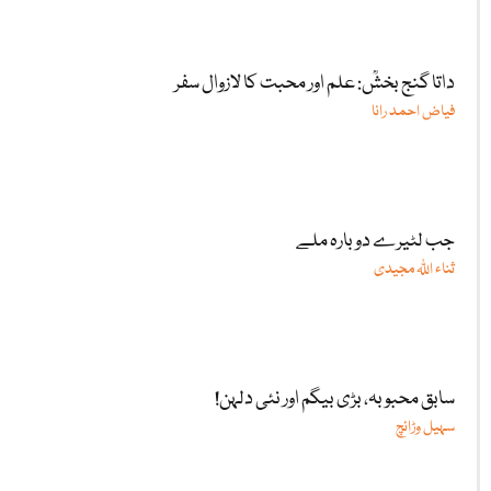
داتا گنج بخشؒ: علم اور محبت کا لازوال سفر
فیاض احمد رانا
جب لٹیرے دوبارہ ملے
ثناء اللّٰہ مجیدی
سابق محبوبہ، بڑی بیگم اور نئی دلہن!
سہیل وڑائچ