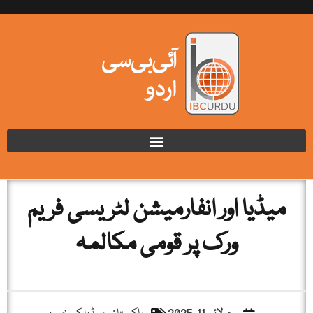
میڈیا اور انفارمیشن لٹریسی فریم
ورک پر قومی مکالمہ