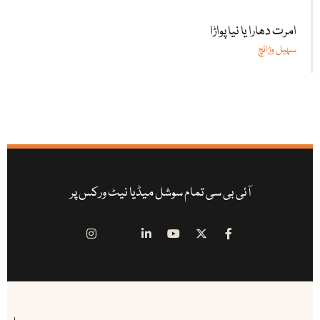
امرت دھارا یا نیا پواڑا
سہیل وڑائچ
آئی بی سی تمام سوشل میڈیا نیٹ ورکس پر