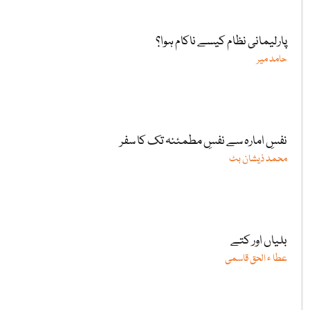
پارلیمانی نظام کیسے ناکام ہوا؟
حامد میر
نفسِ امارہ سے نفسِ مطمئنہ تک کا سفر
محمد ذیشان بٹ
بلیاں اور کتے
عطا ء الحق قاسمی