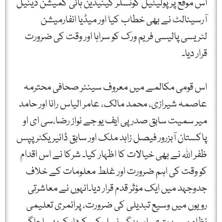
اس موقع پرپولیٹیل کونسلر کینیڈین ہائی کمیشن ڈینیل
آرسینالٹ نے بھی خطاب کیا اور میڈیا انفارمیشن
لٹریسی پالیسی فریم ورک کو سراہا اور وقت کی ضرورت
قرار دیا۔
اس قومی مکالمے میں معروف سینئر صحافی محترمہ
عاصمہ شیرازی، محمد مالک، عامر الیاس رانا اور حامد
میر سمیت سابق صدر پی ایف یو جے نواز رضا،سی ای او
پاکستان آبزرور فیصل زاہد ملک اور سابق ڈائیریکٹر پپس
ظفر اللہ نے بھی خیالات کا اظہار کیا۔ شرکا نے اس اقدام
کو وقت کی اہم ضرورت اور غلط معلومات کے خلاف
جدوجہد میں ایک مؤثر قدم قرار دیا۔انہوں نے معاشرتی
رویوں میں وسیع تبدیلی کی ضرورت، پرائمری تعلیمی