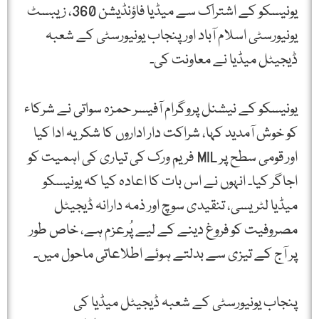
یونیسکو کے اشتراک سے میڈیا فاؤنڈیشن 360، زیبسٹ
یونیورسٹی اسلام آباد اور پنجاب یونیورسٹی کے شعبہ
ڈیجیٹل میڈیا نے معاونت کی۔
یونیسکو کے نیشنل پروگرام آفیسر حمزہ سواتی نے شرکاء
کو خوش آمدید کہا، شراکت دار اداروں کا شکریہ ادا کیا
اور قومی سطح پر MIL فریم ورک کی تیاری کی اہمیت کو
اجاگر کیا۔ انہوں نے اس بات کا اعادہ کیا کہ یونیسکو
میڈیا لٹریسی، تنقیدی سوچ اور ذمہ دارانہ ڈیجیٹل
مصروفیت کو فروغ دینے کے لیے پُرعزم ہے، خاص طور
پر آج کے تیزی سے بدلتے ہوئے اطلاعاتی ماحول میں۔
پنجاب یونیورسٹی کے شعبہ ڈیجیٹل میڈیا کی