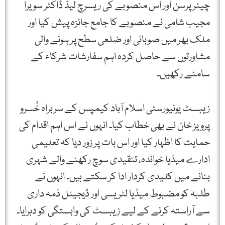
چیئرپرسن اور اس منصوبے کی ریسرچ لیڈ ڈاکٹر سویرا
مجیب شامی نے منصوبے کا جامع جائزہ پیش کیا اور
ملک بھر میں صوبائی اور ضلعی سطح پر ہونے والی
مشاورتوں سے حاصل کردہ اہم سفارشات شرکاء کے
سامنے رکھیں۔
زیبسٹ یونیورسٹی اسلام آباد کیمپس کے سربراہ خُسرو
پرویز خان نے بھی خطاب کیا۔ انہوں نے اس اہم اقدام کی
حمایت کا اظہار کیا اور اس بات پر زور دیا کہ تعلیمی
ادارے میڈیا خواندہ، تنقیدی سوچ رکھنے والے شہری
بنانے میں کلیدی کردار ادا کر سکتے ہیں۔ انہوں نے
طلبہ کو مضبوط میڈیا لٹریسی اور ڈیجیٹل ذمہ داری
سے آراستہ کرنے کے لیے زیبسٹ کی وابستگی کو دہرایا۔