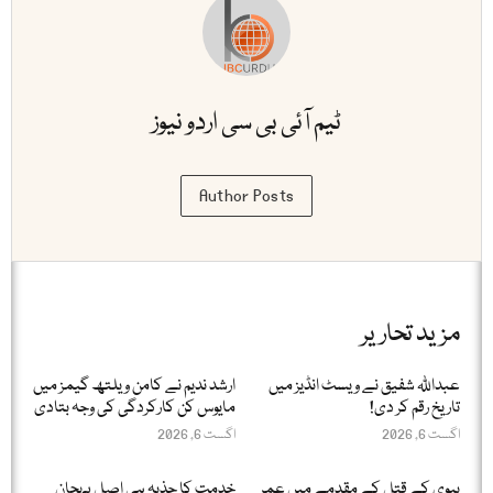
ٹیم آئی بی سی اردو نیوز
Author Posts
مزید تحاریر
عبداللّٰہ شفیق نے ویسٹ انڈیز میں
ارشد ندیم نے کامن ویلتھ گیمز میں
تاریخ رقم کر دی!
مایوس کن کارکردگی کی وجہ بتادی
اگست 6, 2026
اگست 6, 2026
بیوی کے قتل کے مقدمے میں عمر
خدمت کا جذبہ ہی اصل پہچان