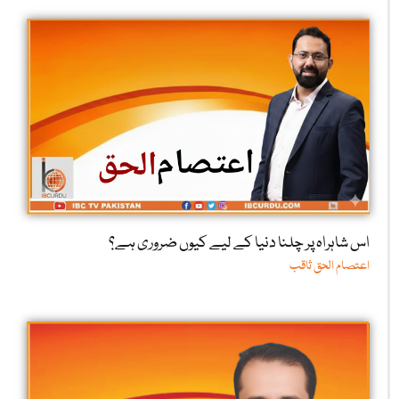
اس شاہراہ پر چلنا دنیا کے لیے کیوں ضروری ہے؟
اعتصام الحق ثاقب