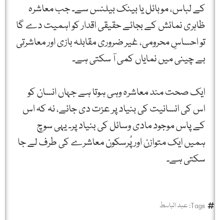
کے لباس، موبائل یا بینک بیلنس سے۔ جب معاشرہ
ظاہری نمائش کے بجائے حقیقی اقدار کو اہمیت دے گا
تو احساسِ محرومی، غیر ضروری مقابلہ بازی اور معاشرتی
بے چینی میں نمایاں کمی آ سکتی ہے۔
ایک صحت مند معاشرہ وہی ہوتا ہے جہاں انسان کو
اس کی انسانیت کی بنیاد پر عزت دی جائے، نہ کہ اس
کے پاس موجود مادی وسائل کی بنیاد پر۔ یہی سوچ
ہمیں ایک متوازن اور پُرسکون معاشرے کی طرف لے جا
سکتی ہے۔
Tags:
عبد الباسط