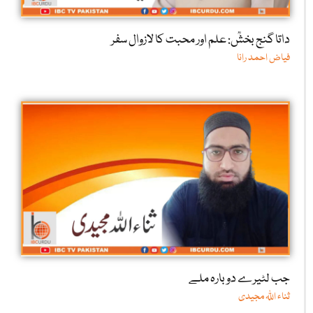
داتا گنج بخشؒ: علم اور محبت کا لازوال سفر
فیاض احمد رانا
جب لٹیرے دوبارہ ملے
ثناء اللّٰہ مجیدی