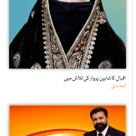
اقبال کا شاہین: پرواز کی تلاش میں
آمنہ درانی