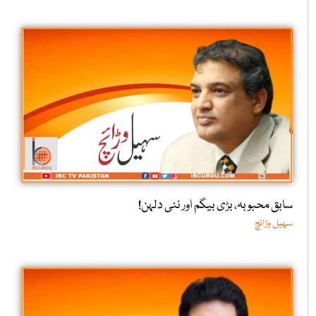
سابق محبوبہ، بڑی بیگم اور نئی دلہن!
سہیل وڑائچ