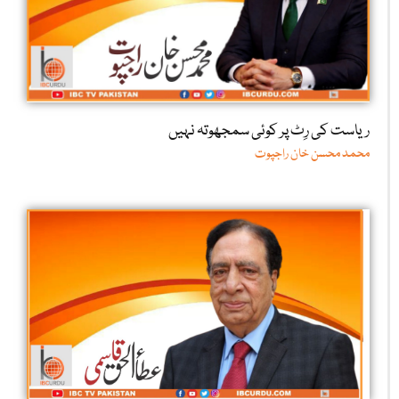
ریاست کی رِٹ پر کوئی سمجھوتہ نہیں
محمد محسن خان راجپوت