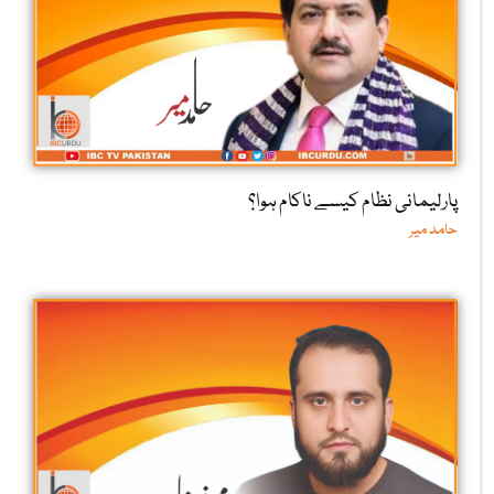
پارلیمانی نظام کیسے ناکام ہوا؟
حامد میر