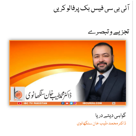
آئی بی سی فیس بک پرفالو کریں
تجزیے و تبصرے
گواہی دیتے دریا
ڈاکٹر محمد طیب خان سنگھانوی