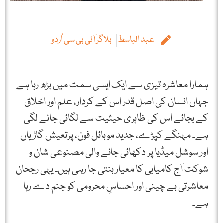
عبد الباسط
بلاگر آئی بی سی اُردو
ہمارا معاشرہ تیزی سے ایک ایسی سمت میں بڑھ رہا ہے
جہاں انسان کی اصل قدر اس کے کردار، علم اور اخلاق
کے بجائے اس کی ظاہری حیثیت سے لگائی جانے لگی
ہے۔ مہنگے کپڑے، جدید موبائل فون، پرتعیش گاڑیاں
اور سوشل میڈیا پر دکھائی جانے والی مصنوعی شان و
شوکت آج کامیابی کا معیار بنتی جا رہی ہیں۔ یہی رجحان
معاشرتی بے چینی اور احساسِ محرومی کو جنم دے رہا
ہے۔