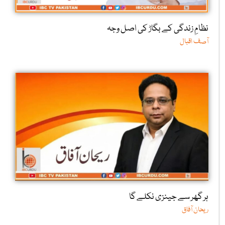
نظامِ زندگی کے بگاڑ کی اصل وجہ
آصف اقبال
ہر گھر سے جینزی نکلے گا
ریحان آفاق