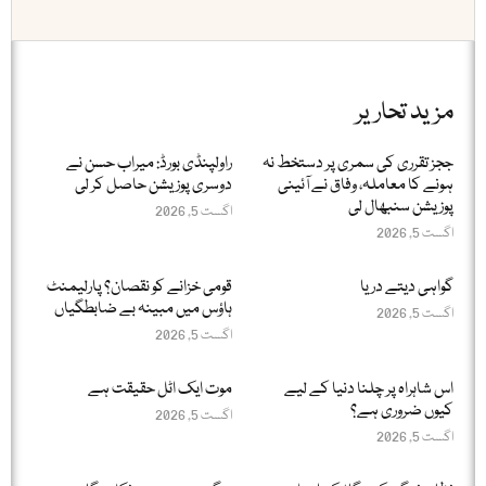
مزید تحاریر
ججز تقرری کی سمری پر دستخط نہ
راولپنڈی بورڈ: میراب حسن نے
ہونے کا معاملہ، وفاق نے آئینی
دوسری پوزیشن حاصل کر لی
پوزیشن سنبھال لی
اگست 5, 2026
اگست 5, 2026
گواہی دیتے دریا
قومی خزانے کو نقصان؟ پارلیمنٹ
ہاؤس میں مبینہ بے ضابطگیاں
اگست 5, 2026
اگست 5, 2026
اس شاہراہ پر چلنا دنیا کے لیے
موت ایک اٹل حقیقت ہے
کیوں ضروری ہے؟
اگست 5, 2026
اگست 5, 2026