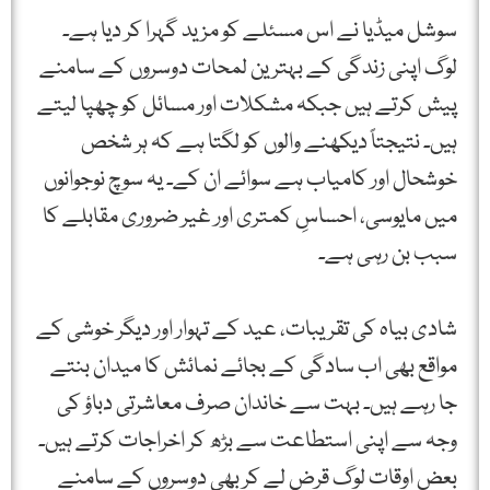
سوشل میڈیا نے اس مسئلے کو مزید گہرا کر دیا ہے۔
لوگ اپنی زندگی کے بہترین لمحات دوسروں کے سامنے
پیش کرتے ہیں جبکہ مشکلات اور مسائل کو چھپا لیتے
ہیں۔ نتیجتاً دیکھنے والوں کو لگتا ہے کہ ہر شخص
خوشحال اور کامیاب ہے سوائے ان کے۔ یہ سوچ نوجوانوں
میں مایوسی، احساسِ کمتری اور غیر ضروری مقابلے کا
سبب بن رہی ہے۔
شادی بیاہ کی تقریبات، عید کے تہوار اور دیگر خوشی کے
مواقع بھی اب سادگی کے بجائے نمائش کا میدان بنتے
جا رہے ہیں۔ بہت سے خاندان صرف معاشرتی دباؤ کی
وجہ سے اپنی استطاعت سے بڑھ کر اخراجات کرتے ہیں۔
بعض اوقات لوگ قرض لے کر بھی دوسروں کے سامنے