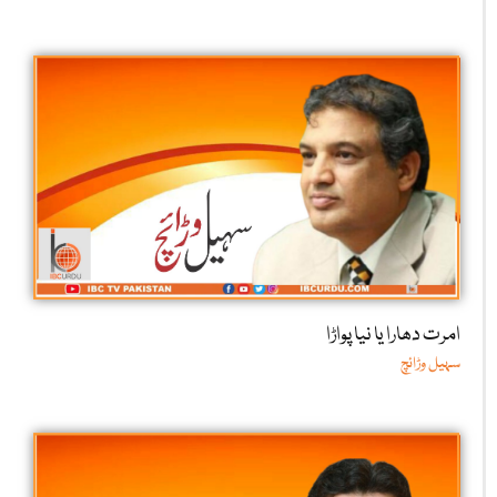
امرت دھارا یا نیا پواڑا
سہیل وڑائچ