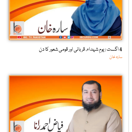
4 اگست : یومِ شہداء، قربانی اور قومی شعور کا دن
سارہ خان