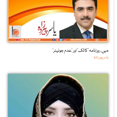
میں، روزنامہ ’کالک‘ اور ’عدم جونیئر‘
یاسر پیر زادہ