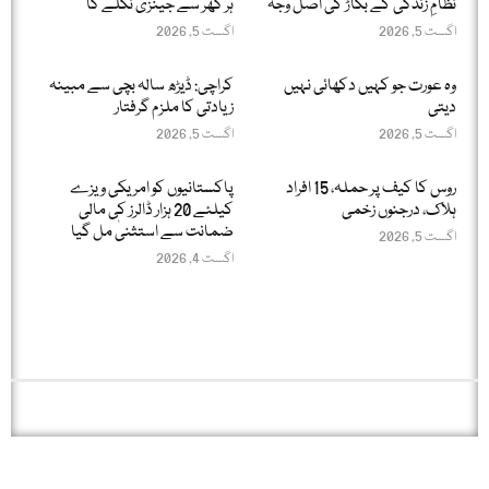
نظامِ زندگی کے بگاڑ کی اصل وجہ
ہر گھر سے جینزی نکلے گا
اگست 5, 2026
اگست 5, 2026
وہ عورت جو کہیں دکھائی نہیں
کراچی: ڈیڑھ سالہ بچی سے مبینہ
دیتی
زیادتی کا ملزم گرفتار
اگست 5, 2026
اگست 5, 2026
روس کا کیف پر حملہ، 15 افراد
پاکستانیوں کو امریکی ویزے
ہلاک، درجنوں زخمی
کیلئے 20 ہزار ڈالرز کی مالی
ضمانت سے استثنیٰ مل گیا
اگست 5, 2026
اگست 4, 2026