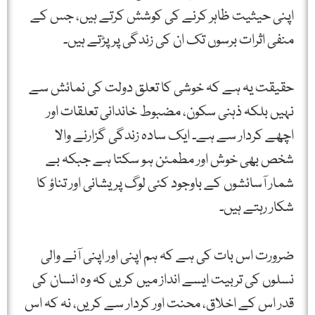
اپنی حیثیت ظاہر کرنے کی کوشش کرتے ہیں، جس کے
منفی اثرات برسوں تک ان کی زندگی پر پڑتے ہیں۔
حقیقت یہ ہے کہ خوشی کا تعلق دولت کی نمائش سے
نہیں بلکہ ذہنی سکون، مضبوط خاندانی تعلقات اور
اچھے کردار سے ہے۔ ایک سادہ زندگی گزارنے والا
شخص بھی خوش اور مطمئن ہو سکتا ہے جبکہ بے
شمار آسائشوں کے باوجود کئی لوگ پریشانی اور تناؤ کا
شکار رہتے ہیں۔
ضرورت اس بات کی ہے کہ ہم اپنی اور اپنی آنے والی
نسلوں کی تربیت ایسے انداز میں کریں کہ وہ انسان کی
قدر اس کے اخلاق، محنت اور کردار سے کریں، نہ کہ اس