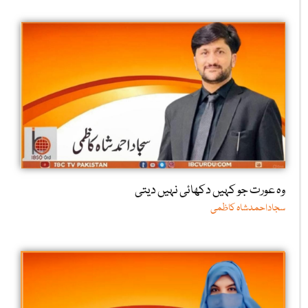
وہ عورت جو کہیں دکھائی نہیں دیتی
سجاداحمدشاہ کاظمی