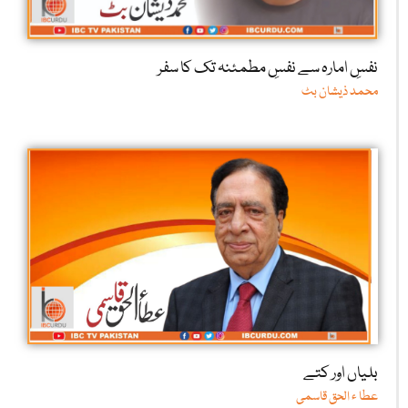
نفسِ امارہ سے نفسِ مطمئنہ تک کا سفر
محمد ذیشان بٹ
بلیاں اور کتے
عطا ء الحق قاسمی