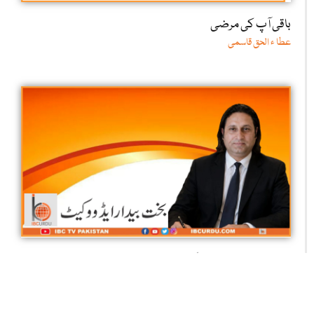
باقی آپ کی مرضی
عطا ء الحق قاسمی
کوئلہ کانوں کے مزدور: آخر کب تک اپنی جانیں قربان کرتے رہیں
گے؟
ایڈووکیٹ بخت بیدار جان سید