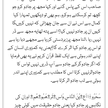
صاحب اس کے پاس گئے اور کہا مجھ پر جادو کرو جو
کچھ تم کرسکتے ہوکرو، ہم بھی تو دیکھیں تمہارا کیا
کمال ہے اس نے ان سے جان چھڑائی کہ نہیں کروںگا
کیوں ان پر جادو نہیں کیا؟ اسے پتہ تھایہ مجھ سے ڈر
نہیں رہا ،الٹا مجھ پرزبردستی کررہا ہے مجھے دبا رہا ہے
تو اس پر جادو کیا اثر کرے گا؟یعنی یہ کمزوری انسان کے
اپنے اندر ہوتی ہے ایک لفظ قرآن کریم نے یہ بھی فرمایا
کہ اگر جادوگرکے جادو سے آپ ڈریں نہیں تواس کا
جادواثرنہیں کرتا اس کا مطلب ہے کمزوری اپنے اندر
ہوتی ہے تب جادو اثر کرتا ہے۔
سَحَرُو±ٓا اَع±یُنَ النَّاسِ وَاس±تَر±ھَبُو±ھُم± اوران کی
نگاہوں پر جادو کیا یعنی جادو حقیقت میں کوئی چیز