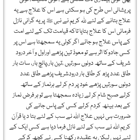
پریشانی اس طرح کی ہو سکتی ہے اس کا علاج ہے یہ
علاج بتانے کے لئے ﷲ کریم نے نبی ﷺ پر یہ گرانی نازل
فرمائی اس کا علاج بتایا تاکہ قیامت تک کے لئے امت
کے پاس علاج ہو جائے اگر کوئی یہ سمجھتا ہے اس پر
کسی جادوکا اثر ہے تو معوذ تین پڑھے اوراول و آخر درود
شریف کے ساتھ دونوں سورتیں ،تین بار،پانچ بار، سات بار
طاق عدد پڑھ کر طاق بار درودشریف پڑھے طاق عدد
دونوں سورتیں پڑھے خود پر دم کر لے ہرنماز کے ساتھ
کرلے صبح شام کر لے زیادہ سمجھتا ہے تو ہر فرض نماز
کے بعد بیٹھ کردم کرلے کسی کے پاس جانے کی
ضرورت ہی نہیں علاج اﷲ نے سب کے لئے بتا د یا قرآن
کریم اﷲ نے سب کے لئے نازل فرما دیا ہے کسی ایک کے
لئے نہیں لیکن یہ عقیدہ رکھنا کسی نے کچھ کرکے