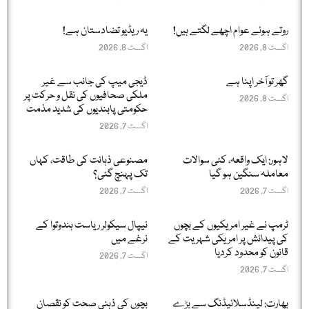
روتے ہوئے عوام اچھے لگتے ہیں!
یہ ریڈیو تضادستان ہے!
اگست 8, 2026
اگست 8, 2026
گھر تو آخر اپنا ہے
ڈیجی میپ کی جانب سے غیر
ملکی صحافیوں کی نقل و حرکت پر
اگست 8, 2026
حکومتی پابندیوں کی شدید مذمت
اگست 7, 2026
لاہور: ایک واقعہ، کئی سوالات
مصنوعی ذہانت کی طاقت، کہاں
معاملہ سنگین ہو گیا
تک پہنچ گئی؟
اگست 7, 2026
اگست 7, 2026
ٹرمپ نے غیر امریکیوں کے بچوں
نیپال سیکولر ریاست ہندوتوا کے
کی پیدائش پر امریکی شہریت کے
نرغے میں
قانون کو محدود کردیا
اگست 7, 2026
اگست 7, 2026
بھارت: لینڈسلائیڈنگ سے بڑے
بچوں کی ذہنی صحت کو نقصان