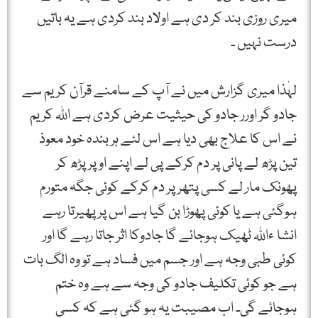
میری روزی بند کر دی ہے اولاد بند کردی ہے یہ باتیں
درست نہیں ۔
لہٰذا میری گزارش میں نے آپ کے سامنے قرآن کریم سے
جادو گر اورر جادو کی حیثیت عرض کردی ہے اﷲ کریم
نے اس کا علاج بھی دیا ہے اس لئے ہر بندہ خود معوذ
تین پڑھ لے پانی پر دم کرکے پی لے اپنے اوپر پڑھ کر
پھونک مار لے کسی پتھر پر دم کرکے کوئی جگہ متورم
ہوگئی ہے یا کوئی پھوڑا بن گیا ہے اس پر پھیرتا رہے
انشا ءاﷲ ٹھیک ہوجائے گا جادوکا اثر جاتا رہے گا اور
کوئی طبی وجہ ہے اور جسم میں فساد ہے تو وہ الگ بات
ہے جو کوئی تکلیف جادو کی وجہ سے ہے وہ ختم
ہوجائے گی۔ اب مصیبت یہ ہو گئی ہے کہ کسی