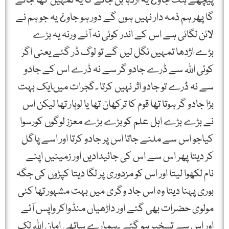
پیچھے ہٹ جاو¿ یہ اژدہا بن جائے گا یہ تمہیں کھا جائے
گا پھر ہم ذمہ دار نہیں ہوں گے دور ہو جاو¿ یہ جو ہم نے
لائن لگائی ہے اس کے اندر کوئی نہ آئے ورنہ یہ بڑے
بڑے اژدھا تمہیں نگل لیں گے تو لوگ ڈر گئے یعنی اگر
کوئی اﷲ سے ڈرے جادو گر سے نہ ڈرے اس کے جادو
سے نہ ڈرے تو جادو اثر نہیں کرتا ۔گجرات میںایک بہت
بڑا جادو گر ہوتا تھا قوم کا ترکھان تھا یا لوہار تھا لیکن اس
نے بڑے بڑے اہل علم کو بڑے بڑے معزز لوگوں کورسوا
کیاجو اس سے ملنے جاتا اس پر جادو کرتا اور اسے پاگل
کر دیتا پھر اس سے اس کی جائیدادیں اور زمینیں اپنے
نام لکھوا لیتا اور اس کو مزدوری پر لگا دیتا کپڑوں کی جگہ
بوری پہنا دیتا وہ اس جاد وگری میں بہت مشہور تھا کئی
مولوی حضرات بھی گئے اور داڑھیاں منڈواکر واپس آئے
اور اس سے تسخیر ہو گئے ۔ہمارے ساتھی امان اﷲ لک