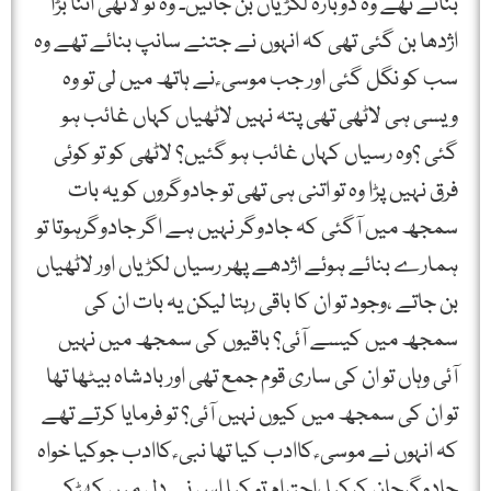
بنائے تھے وہ دوبارہ لکڑیاں بن جائیں۔ وہ تو لاٹھی اتنا بڑا
اژدھا بن گئی تھی کہ انہوں نے جتنے سانپ بنائے تھے وہ
سب کو نگل گئی اور جب موسی ؑ نے ہاتھ میں لی تو وہ
ویسی ہی لاٹھی تھی پتہ نہیں لاٹھیاں کہاں غائب ہو
گئی ؟وہ رسیاں کہاں غائب ہو گئیں؟ لاٹھی کو تو کوئی
فرق نہیں پڑا وہ تو اتنی ہی تھی تو جادوگروں کویہ بات
سمجھ میں آگئی کہ جادوگر نہیں ہے اگر جادوگرہوتا تو
ہمارے بنائے ہوئے اژدھے پھر رسیاں لکڑیاں اور لاٹھیاں
بن جاتے ،وجود تو ان کا باقی رہتا لیکن یہ بات ان کی
سمجھ میں کیسے آئی؟ باقیوں کی سمجھ میں نہیں
آئی وہاں تو ان کی ساری قوم جمع تھی اور بادشاہ بیٹھا تھا
تو ان کی سمجھ میں کیوں نہیں آئی؟ تو فرمایا کرتے تھے
کہ انہوں نے موسی ؑ کاادب کیا تھا نبی ؑ کاادب جوکیا خواہ
جادوگرجان کرکیا ،احترام تو کیا اس نے دل میں کھڑکی