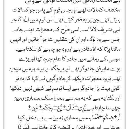
ہے مختلف زمانوں میں مختلف قوموں کے پاس
مختلف کمالات تھے اور جس قوم کے پاس جو کمالات
ہوتے تھے جن پر وہ فخر کرتے تھے اس قوم میں اﷲ کا جو
نبی تشریف لاتا اسے اسی طرح کے معجزات دیئے جاتے
جس سے وہ لوگ اور ان کی عقلیں عاجز آجاتیں اور انہیں
ماننا پڑتا کہ اﷲ قادر ہے اور وہ جو چاہے کر سکتا ہے۔
موسی ؑ کے زمانے میں جادو کا عام چرچا تھا اور بڑے
بڑے ماہر فن جادوگر تھے اور ہر جگہ اور ہر شہر میں موجود
تھے تو وہ معجزات دیکھ کر جادوگروں نے کہا کہ یہ تو
کوئی بہت بڑا جادوگر ہے ایسا تو ہم نے کبھی نہیں دیکھا
اور لگتا یہ ہے کہ یہ ہم سے ہمارا ملک ،ہماری زمین
چھیننا چاہتا ہے یُّرِی±دُ اَن± یُّخ±رِجَکُم± مِّن±
اَر±ضِکُم±فَمَا ہمیں ہماری زمین سے بے دخل کرنا
چاہتا ہے اور خود اقتدار پر قبضہ کرنا چاہتا ہے فَمَا ذَا