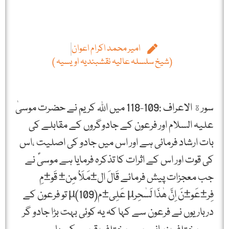
امیر محمد اکرام اعوان
(شیخ سلسلہ عالیہ نقشبندیہ اویسیہ )
سورة الاعراف :109-118 میں اﷲ کریم نے حضرت موسیٰ
علیہ السلام اور فرعون کے جادوگروں کے مقابلے کی
بات ارشاد فرمائی ہے اور اس میں جادو کی اصلیت ،اس
کی قوت اور اس کے اثرات کا تذکرہ فرمایا ہے موسیؑ نے
جب معجزات پیش فرمائے قَالَ ال±مَلَاُ مِن± قَو±مِ
فِر±عَو±نَ اِنَّ ھٰذَا لَسٰحِرµ عَلِی±مµ(109) تو فرعون کے
درباریوں نے فرعون سے کہا کہ یہ کوئی بہت بڑا جادو گر