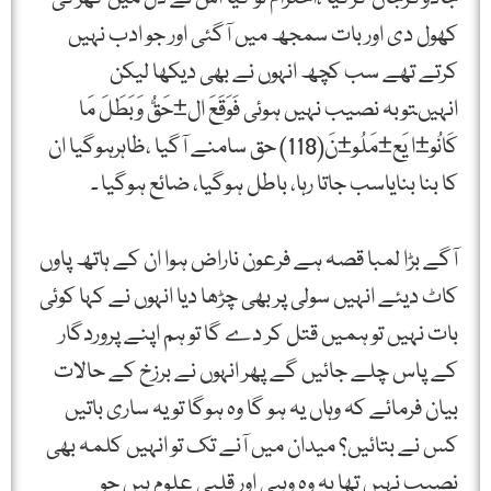
کھول دی اور بات سمجھ میں آگئی اور جو ادب نہیں
کرتے تھے سب کچھ انہوں نے بھی دیکھا لیکن
انہیںتوبہ نصیب نہیں ہوئی فَوَقَعَ ال±حَقُّ وَبَطَلَ مَا
کَانُو±ا یَع±مَلُو±نَ(118) حق سامنے آگیا ،ظاہرہوگیا ان
کا بنا بنایاسب جاتا رہا، باطل ہوگیا، ضائع ہوگیا ۔
آگے بڑا لمبا قصہ ہے فرعون ناراض ہوا ان کے ہاتھ پاوں
کاٹ دیئے انہیں سولی پر بھی چڑھا دیا انہوں نے کہا کوئی
بات نہیں تو ہمیں قتل کر دے گا تو ہم اپنے پروردگار
کے پاس چلے جائیں گے پھر انہوں نے برزخ کے حالات
بیان فرمائے کہ وہاں یہ ہو گا وہ ہوگا تو یہ ساری باتیں
کس نے بتائیں؟ میدان میں آنے تک تو انہیں کلمہ بھی
نصیب نہیں تھا یہ وہ وہبی اور قلبی علوم ہیں جو