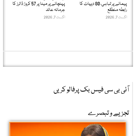
پیمانے پر تباہی، 80 دیہات کا
پہنچانے پر میٹا پر 57 کروڑ ڈالرز کا
رابطہ منطقع
جرمانہ عائد
اگست 7, 2026
اگست 7, 2026
آئی بی سی فیس بک پرفالو کریں
تجزیے و تبصرے