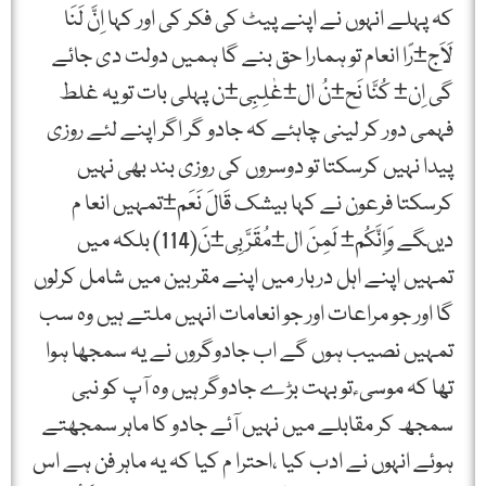
کہ پہلے انہوں نے اپنے پیٹ کی فکر کی اور کہا اِنَّ لَنَا
لَاَج±رًا انعام تو ہمارا حق بنے گا ہمیں دولت دی جائے
گی اِن± کُنَّا نَح±نُ ال±غٰلِبِی±ن پہلی بات تو یہ غلط
فہمی دور کر لینی چاہئے کہ جادو گر اگر اپنے لئے روزی
پیدا نہیں کرسکتا تو دوسروں کی روزی بند بھی نہیں
کرسکتا فرعون نے کہا بیشک قَالَ نَعَم±تمہیں انعا م
دیںگے وَاِنَّکُم± لَمِنَ ال±مُقَرَّبِی±نَ(114) بلکہ میں
تمہیں اپنے اہل دربار میں اپنے مقربین میں شامل کرلوں
گا اور جو مراعات اور جو انعامات انہیں ملتے ہیں وہ سب
تمہیں نصیب ہوں گے اب جادوگروں نے یہ سمجھا ہوا
تھا کہ موسی ؑ تو بہت بڑے جادوگر ہیں وہ آپ کو نبی
سمجھ کر مقابلے میں نہیں آئے جادو کا ماہر سمجھتے
ہوئے انہوں نے ادب کیا ،احترا م کیا کہ یہ ماہر فن ہے اس