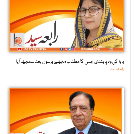
بابا کی وہ پابندی جس کا مطلب مجھے برسوں بعد سمجھ آیا
رابعہ سید