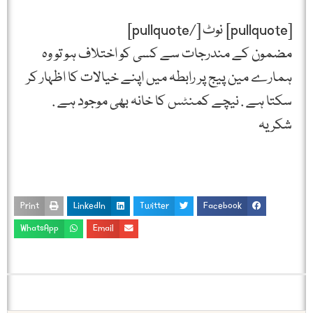
[pullquote] نوٹ [/pullquote]
مضمون کے مندرجات سے کسی کو اختلاف ہو تو وہ
ہمارے مین پیج پر رابطہ میں اپنے خیالات کا اظہار کر
سکتا ہے . نیچے کمنٹس کا خانہ بھی موجود ہے .
شکریہ
Print
LinkedIn
Twitter
Facebook
WhatsApp
Email