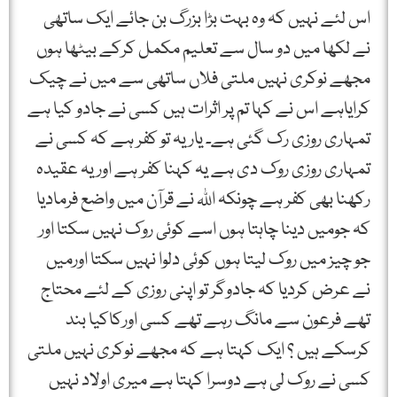
اس لئے نہیں کہ وہ بہت بڑا بزرگ بن جائے ایک ساتھی
نے لکھا میں دو سال سے تعلیم مکمل کرکے بیٹھا ہوں
مجھے نوکری نہیں ملتی فلاں ساتھی سے میں نے چیک
کرایاہے اس نے کہا تم پر اثرات ہیں کسی نے جادو کیا ہے
تمہاری روزی رک گئی ہے۔ یاریہ تو کفر ہے کہ کسی نے
تمہاری روزی روک دی ہے یہ کہنا کفر ہے اوریہ عقیدہ
رکھنا بھی کفر ہے چونکہ اﷲ نے قرآن میں واضع فرمادیا
کہ جومیں دینا چاہتا ہوں اسے کوئی روک نہیں سکتا اور
جو چیز میں روک لیتا ہوں کوئی دلوا نہیں سکتا اورمیں
نے عرض کردیا کہ جادوگر تو اپنی روزی کے لئے محتاج
تھے فرعون سے مانگ رہے تھے کسی اورکاکیا بند
کرسکے ہیں ؟ ایک کہتا ہے کہ مجھے نوکری نہیں ملتی
کسی نے روک لی ہے دوسرا کہتا ہے میری اولاد نہیں