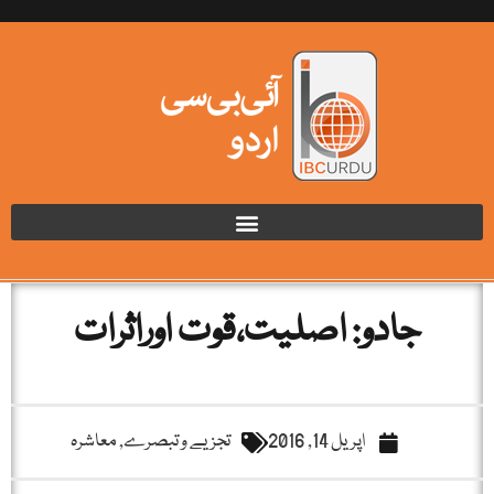
جادو: اصلیت،قوت اوراثرات
اپریل 14, 2016
تجزیے و تبصرے
,
معاشرہ