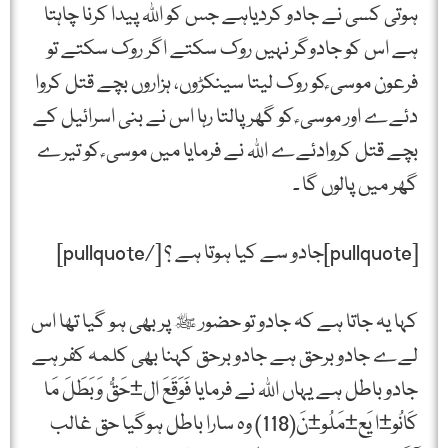
ہوتی کسی نے جادو کردیاہے جس کو اﷲ پیدا کرنا چاہتا
ہے اس کو جادوگر نہیں روک سکتے اگر روک سکتے تو
فرعون موسی ؑکو روک لیتا سینکڑوں، ہزاروں بچے قتل کروا
دئےے اور موسی ؑ کو گھر پالتا رہا اس نے بنی اسرائیل کے
بچے قتل کروادئےے اﷲ نے فرمایا میں موسی ؑ کو تیرے
گھر میں پالوں گا ۔
[pullquote]جادو سے کیا ہوتا ہے ؟ [/pullquote]
کہا یہ جاتا ہے کہ جادو تو حضور ﷺ پر بھی ہو گیا تھا اس
لےے جادو برحق ہے جادو برحق کہنا بھی کلمہ کفر ہے
جادو باطل ہے یہاں اﷲ نے فرمایا فَوَقَعَ ال±حَقُّ وَبَطَلَ مَا
کَانُو±ا یَع±مَلُو±نَ(118) وہ سارا باطل ہوگیا حق غالب