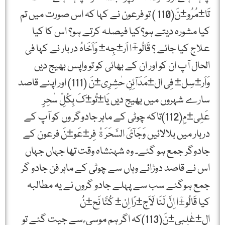
تَا±مُرُو±نَ(110 ) تو فرعون نے کہا کہ اس صورت میں تم
کیا مشورہ دیتے ہو؟کیا فیصلہ کرتے ہو؟ اس کا کیا
علاج کیا جائے ؟ قَالُو±ٓا اَر±جِہ± وَاَخَاہُ دربار نے کہا فی
الحال آپ ان کو اور ان کے بھائی کو تو واپس بھیج دیں
وَاَر±سِل± فِی ال±مَدَآئِنِ حٰشِرِی±نَ (111) اور اپنے قاصد
سارے شہروں میں بھیج دیں یَا±تُو±کَ بِکُلِّ سٰحِرٍ
عَلِی±مٍ(112)تاکہ چوٹی کے ماہر جادوگر وں کو آپ کے
دربار میں بلالائیں وَجَآئَ السَّحَرَةُ فِر±عَو±نَ فرعون کے
جادوگر جمع ہو گئے۔ وہ شہنشاہ وقت تھا جہاں جہاں
اس نے قاصد دوڑائے وہاں سے چوٹی کے ماہر فن جادو گر
جمع ہوگئے سب سے پہلے جادو گروں نے یہ مطالبہ
کیا قَالُو±ٓا اِنَّ لَنَا لَاَج±رًا اِن± کُنَّا نَح±نُ
ال±غٰلِبِی±نَ(113)کہ اگر ہم موسی ؑ سے جیت گئے تو