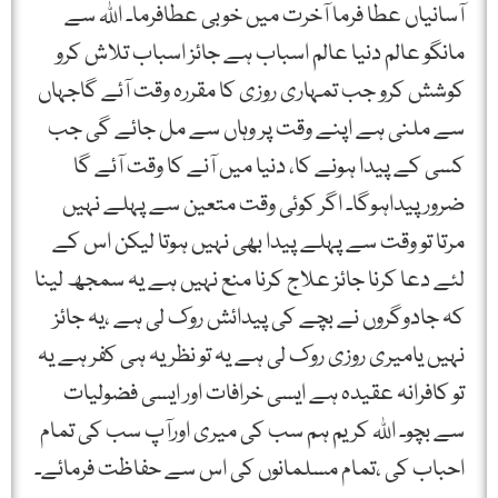
آسانیاں عطا فرما آخرت میں خوبی عطافرما۔ اﷲ سے
مانگو عالم دنیا عالم اسباب ہے جائز اسباب تلاش کرو
کوشش کرو جب تمہاری روزی کا مقررہ وقت آئے گاجہاں
سے ملنی ہے اپنے وقت پر وہاں سے مل جائے گی جب
کسی کے پیدا ہونے کا، دنیا میں آنے کا وقت آئے گا
ضرورپیداہوگا۔ اگر کوئی وقت متعین سے پہلے نہیں
مرتا تو وقت سے پہلے پیدا بھی نہیں ہوتا لیکن اس کے
لئے دعا کرنا جائز علاج کرنا منع نہیں ہے یہ سمجھ لینا
کہ جادوگروں نے بچے کی پیدائش روک لی ہے ،یہ جائز
نہیں یامیری روزی روک لی ہے یہ تو نظریہ ہی کفر ہے یہ
تو کافرانہ عقیدہ ہے ایسی خرافات اور ایسی فضولیات
سے بچو۔ اﷲ کریم ہم سب کی میری اورآپ سب کی تمام
احباب کی ،تمام مسلمانوں کی اس سے حفاظت فرمائے۔