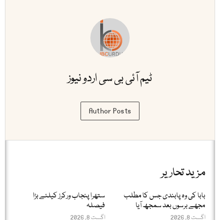
ٹیم آئی بی سی اردو نیوز
Author Posts
مزید تحاریر
بابا کی وہ پابندی جس کا مطلب
ستھرا پنجاب ورکرز کیلئے بڑا
مجھے برسوں بعد سمجھ آیا
فیصلہ
اگست 8, 2026
اگست 8, 2026