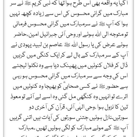
آگیا یہ واقعہ بھی اس طرح ہوا تھا کہ نبی کریم ﷺ نے سر
مبارک میں گرانی محسوس کی اس سے زیادہ کچھ نہیں
ہوا کہ آپ ﷺ نے سرمبارک میں گرانی محسوس فرمائی
تو متوجہ الی اﷲ ہوئے اور وحی آئی جبرائیل امین ؑ حاضر
ہوئے عرض کی یا رسول اﷲ ﷺ عاصم بن لبید یہودی نے
آپ کے سر مبارک کے بال لے کر ایک کنگی میں گرہیں
ڈال کر فلاں کنوئیں میں پھینک دیا ہے وہ نکلوا لیجئے
اس کی وجہ سے سر مبارک میں گرانی محسوس ہو رہی
ہے حضور ﷺ نے کسی صحابیؓ کو بھیجا وہ کنوئیں میں
اترے تو انہیں وہ کنگھی مل گئی وہ اسے لے آئے تو معوذ
تین کا نزول ہوا ،وحی الہٰی آئی، قرآن کی آخری دو
سورتیںنازل ہوئیں جتنی سورتوں کی آیات ہیں اتنی گرہیں
آپ ﷺ کے موئے مبارک کو لگی ہوئیں تھیں ۔مبارک