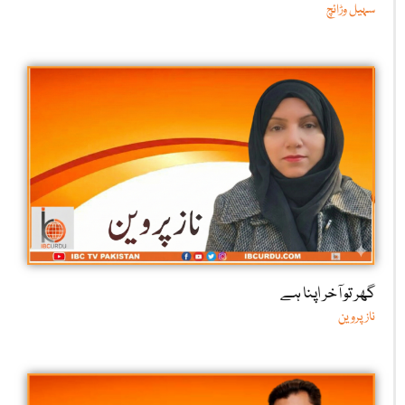
سہیل وڑائچ
گھر تو آخر اپنا ہے
ناز پروین