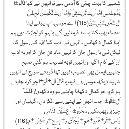
شعبے کا بہت چوٹی کا آدمی ہے تو انہوں نے کہا قَالُو±ا
یٰمُو±سٰٓی اِمَّآ اَن± تُل±قِیَ وَاِمَّآ اَن± نَّکُو±نَ نَح±نُ
ال±مُل±قِی±نَ(115) ا ے موسی ؑ آپ پہلے اپنا
عصاءپھینکنا پسند فرمائیں گے یا ہم کو اجازت دیں ہم
اپنا کمال دکھائیں ۔ انہوں نے ادب کیا اﷲ کے رسول کا،
لیکن نبی یا رسول جان کر نہیں ماہر فن جان کر اور یہ ادب
ان کے کام آگیا اور انہیں توبہ نصیب ہو گئی صبح
جنہیںایمان بھی نصیب نہیں تھا ڈوبتے سورج نے انہیں
شہید دیکھا موسی ؑ نے فرمایا قَالَ اَل±قُو±ا جو کرنا چاہتے
ہو کرو، جو کمال دکھانا چاہتے ہو وہ دکھاو¿ فَلَمَّآ
اَل±قَو±ا جب انہوں نے اپنے رسے ،لکڑیاں ،گیلیاں اور
چیزیں پھینکیں سَحَرُو±ٓا اَع±یُنَ النَّاسِ
وَاس±تَر±ھَبُو±ھُم± وَجَآئُ و± بِسِح±رٍ عَظِی±م ٍ(116)