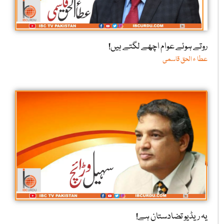
روتے ہوئے عوام اچھے لگتے ہیں!
عطا ء الحق قاسمی
یہ ریڈیو تضادستان ہے!