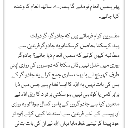
پھر ہمیں انعام تو ملے گا ہمارے ساتھ انعام کا وعدہ
کیا جائے ۔
مفسرین کرام فرماتے ہیں کہ جادوگر اگر دولت
پیداکرسکتا ،حاصل کرسکتاتو یہ جادوگر فرعون سے
مطالبہ کیوں کرتے کہ ہمیں انعام دیا جائے؟ جادوگر
روزی میں خلل نہیں ڈال سکتا کہ دوسروں کی روزی اپنی
طرف کھینچ لے یا بہت ساری جمع کرلے یہ جادو گر کے
بس کی بات نہیں یہ اﷲ کا ایسا نظام ہے جس میں ذرا
برابر کمی یا کوتاہی نہیں ہو سکتی ہر فر د کا رزق اﷲ نے
متعین کیا ہے جادوگروں کے پاس کمال ہوتا تو وہ روزی
اور پیسے کے لئے فرعون سے استدعا کیوں کرتے ؟وہ تو
خود پیدا کر لیتے ،توفرمایا یہاں اﷲ نے ان کی بات بتائی