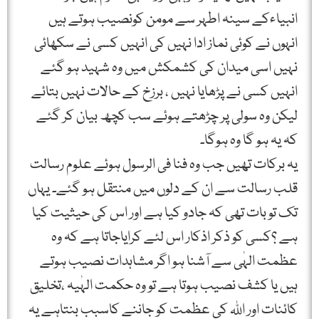
انبیاءکے سینہ اطہر سے مومن کونصیب ہوتے ہیں
انہوں نے کوئی نماز ادا نہیں کی انہیں کسی نے سکھائی
نہیں اسی میدان کی کشمکش میں وہ شہید ہو گئے
انہیں کسی نے پڑھایا نہیں ، برزخ کے حالات نہیں بتائے
لیکن وہ سولی پر چڑھتے ہوئے سب کچھ بیان کر گئے
کہ یہ ہو گا وہ ہوگا۔
یہ برکات تھیں جب وہ فنا فی الرسول ہوئے علوم رسالت
قلب رسالت سے ان کے دلوں میں منتقل ہو گئے۔ یہاں
تک تو بات تھی کہ جادو کیا ہے اور اس کی حیثیت کیا
ہے ؟کسی کو ذکر اذکار اس لئے کرایاجاتا ہے کہ وہ
عظمت الہٰی سے آشنا ہو اگر مشاہدات نصیب ہوتے
ہیں یا کشف نصیب ہوتا ہے تو وہ حکمت الہٰیہ ،تخلیق
کائنات اور اﷲ کی عظمت کو جاننے کاسبب بنتاہے یہ