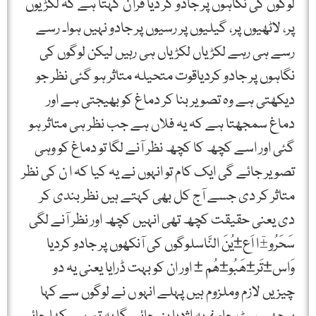
لوگوں کی نگاہوں پر جادو کر دیا قرآن کہتا ہے کہ لکڑیوں
پر، لاٹھیوں پر، گیلیوں پر رسیوں پر جادو نہیں ہوا۔ رسے
رسے ہی رہے لکڑیاں لکڑیاں ہی رہیں لیکن لوگوں کی
نگاہوں پر جادو کردیاقوت متحیلہ متاثر ہو گئی نظر جو
دیکھتی ہے وہ تصویر بنا کر دماغ کو بھیجتی ہے اور
دماغ سمجھتا ہے کہ یہ فلاں ہے جب نظر ہی متاثر ہو
گئی اور اسے کچھ کا کچھ نظر آنے لگا تو دماغ کو وہی
تصویر جائے گی ایک کام تو انہوں نے یہ کیا کہ ا ن کی نظر
متاثر کر دی جسے آج کل بھی کہتے ہیں نظر بندی کر
دی یعنی حقیقت کچھ تھی انہیں کچھ اور نظر آنے لگی
سَحَرُو±ٓا اَع±یُنَ النَّاسلوگوں کی آنکھوں پر جادو کردیا
وَاس±تَر±ھَبُو±ھُم ± اور ان کو بہت ڈرایا یعنی یہ دو
چیزیں لازم وملزوم ہیں پہلے انہو ں نے لوگوں سے کہا