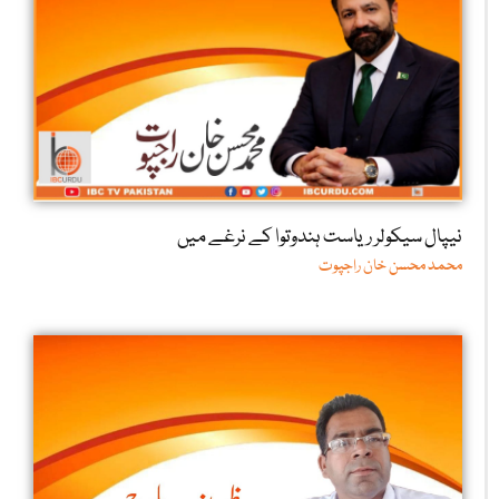
نیپال سیکولر ریاست ہندوتوا کے نرغے میں
محمد محسن خان راجپوت