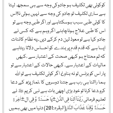
کوکوئی بھی تکلیف ہو جادوکی وجہ سے ہی سمجھ لیتا
ہے ساری تکلیف تو جادو کی وجہ سے نہیں ہوتی نا!اس
کا کوئی طبی سبب ہوسکتاہے اور اگر طبی وجہ ہے تو
اس کا طبی علاج ہوناچاہئے اگر وہم ہے کہ کسی نے
جادو کیا ہے تو معوذ تین دم کرکے دیں ۔یہ نظام کائنات
ایسا ہے کہ قدم قدم پر بندے کو احساس دلاتا رہتاہے
کہ تم محتاج ہو کبھی صحت کے اعتبار سے ،کبھی
مالیات کے اعتبار سے، کبھی حالات کے اعتبار سے تو
یار اس کو بزنس تو نہ بناو¿ اگر کوئی تکلیف ہے تو اﷲ
ہما رااتنا ہی رب ہے جتنا دوسروں کا ،نماز پڑھ کے دعا
کرو،دعا کرنا تو خود بڑی اچھی بات ہے نبی کریم ﷺ نے
تعلیم فرمائی رَبَّنَآ اٰتِنَا فِی الدُّن±یَا حَسَنَةً وَّ فِی ال±اٰخِرَةِ
حَسَنَةً وَّقِنَا عَذَابَ النَّارِ(البقرہ:201) دنیا میں بھی ہمیں