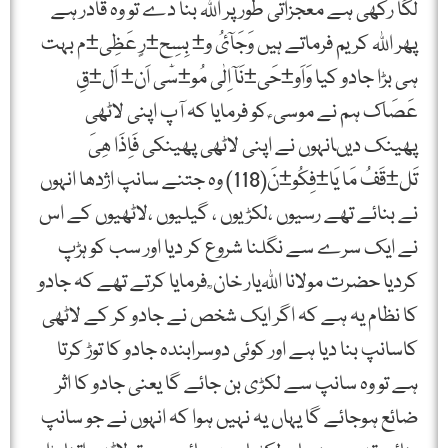
لگا رکھی ہے معجزاتی طور پر اﷲ بنا دے تو وہ قادر ہے
پھر اﷲ کریم فرماتے ہیں وَجَآئُ و± بِسِح±رٍ عَظِی±م بہت
ہی بڑا جادو کیا وَاَو±حَی±نَآ اِلٰی مُو±سٰٓی اَن± اَل±قِ
عَصَاک ہم نے موسی ؑ کو فرمایا کہ آپ اپنی لاٹھی
پھینک دیںانہوں نے اپنی لاٹھی پھینکی فَاِذَا ھِیَ
تَل±قَفُ مَا یَا±فِکُو±نَ(118) وہ جتنے سانپ اژدھا انہوں
نے بنائے تھے رسیوں ،لکڑیوں ، گیلیوں ،لاٹھیوں کے اس
نے ایک سرے سے نگلنا شروع کر دیا اور سب کو ہڑپ
کردیا حضرت مولانا اﷲیار خان ؒ فرمایا کرتے تھے کہ جادو
کا نظام یہ ہے کہ اگر ایک شخص نے جادو کر کے لاٹھی
کاسانپ بنا دیا ہے اور کوئی دوسرابندہ جادو کا توڑ کرتا
ہے تو وہ سانپ سے لکڑی بن جائے گا یعنی جادو کا اثر
ضائع ہوجائے گا یہاں یہ نہیں ہوا کہ انہوں نے جو سانپ