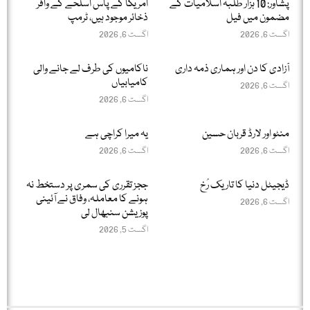
پشاور: 10 ہزار طلبہ اسلامیات کے
امریکا کے پاس اسلحے کے وافر
مضمون میں فیل
ذخائر موجود ہیں، ٹرمپ
اگست 6, 2026
اگست 6, 2026
آزادی کا دن اور ہماری ذمہ داری
ناکامیوں کی طرف لے جانے والی
کامیابیاں
اگست 6, 2026
اگست 6, 2026
منٹو اور لارڈ قربان حسین
یہ میرا کراچی ہے
اگست 6, 2026
اگست 6, 2026
ڈیجیٹل دنیا کا تاریک رُخ
ججز تقرری کی سمری پر دستخط نہ
ہونے کا معاملہ، وفاق نے آئینی
اگست 6, 2026
پوزیشن سنبھال لی
اگست 5, 2026