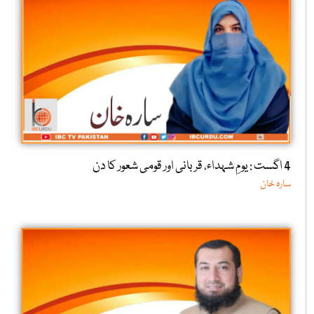
4 اگست : یومِ شہداء، قربانی اور قومی شعور کا دن
سارہ خان