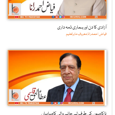
آزادی کا دن اور ہماری ذمہ داری
فیاض احمدرانا،معروف ماہرتعلیم
ناکامیوں کی طرف لے جانے والی کامیابیاں