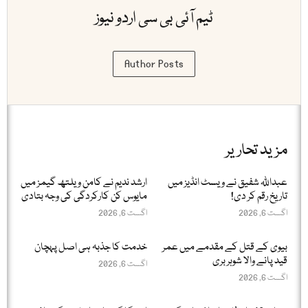
ٹیم آئی بی سی اردو نیوز
Author Posts
مزید تحاریر
عبداللّٰہ شفیق نے ویسٹ انڈیز میں
ارشد ندیم نے کامن ویلتھ گیمز میں
تاریخ رقم کر دی!
مایوس کن کارکردگی کی وجہ بتادی
اگست 6, 2026
اگست 6, 2026
بیوی کے قتل کے مقدمے میں عمر
خدمت کا جذبہ ہی اصل پہچان
قید پانے والا شوہر بری
اگست 6, 2026
اگست 6, 2026