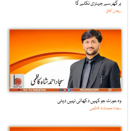
ہر گھر سے جینزی نکلے گا
ریحان آفاق
وہ عورت جو کہیں دکھائی نہیں دیتی
سجاداحمدشاہ کاظمی