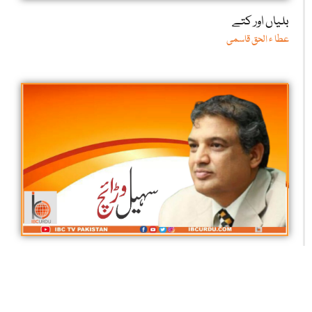
بلیاں اور کتے
عطا ء الحق قاسمی
امرت دھارا یا نیا پواڑا
سہیل وڑائچ