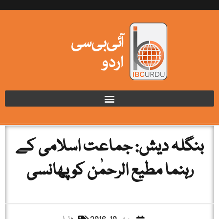
بنگلہ دیش: جماعت اسلامی کے
رہنما مطیع الرحمٰن کو پھانسی