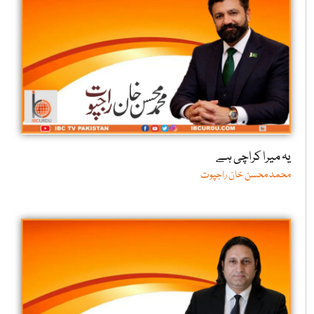
یہ میرا کراچی ہے
محمد محسن خان راجپوت