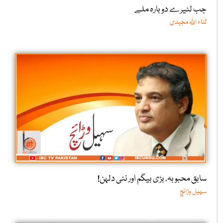
جب لٹیرے دوبارہ ملے
ثناء اللّٰہ مجیدی
سابق محبوبہ، بڑی بیگم اور نئی دلہن!
سہیل وڑائچ