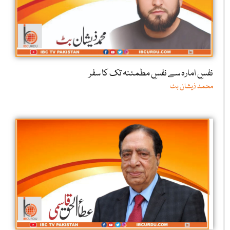
نفسِ امارہ سے نفسِ مطمئنہ تک کا سفر
محمد ذیشان بٹ