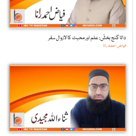
داتا گنج بخشؒ: علم اور محبت کا لازوال سفر
فیاض احمد رانا