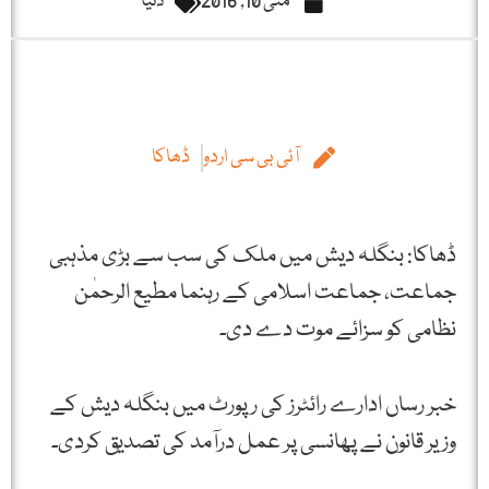
مئی 10, 2016
دنیا
آئی بی سی اردو
ڈھاکا
ڈھاکا: بنگلہ دیش میں ملک کی سب سے بڑی مذہبی
جماعت، جماعت اسلامی کے رہنما مطیع الرحمٰن
نظامی کو سزائے موت دے دی۔
خبر رساں ادارے رائٹرز کی رپورٹ میں بنگلہ دیش کے
وزیر قانون نے پھانسی پر عمل درآمد کی تصدیق کردی۔