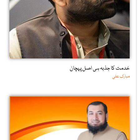
خدمت کا جذبہ ہی اصل پہچان
مبارک علی