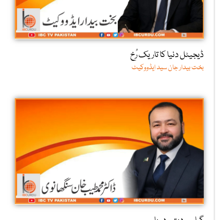
ڈیجیٹل دنیا کا تاریک رُخ
بخت بیدار جان سید ایڈووکیٹ