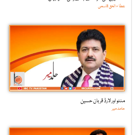
عطا ء الحق قاسمی
منٹو اور لارڈ قربان حسین
حامد میر