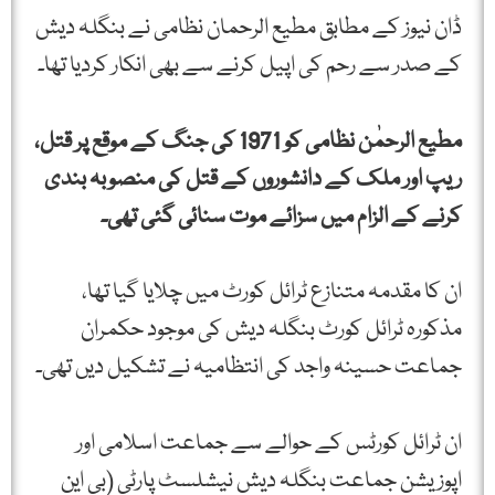
ڈان نیوز کے مطابق مطیع الرحمان نظامی نے بنگلہ دیش
کے صدر سے رحم کی اپیل کرنے سے بھی انکار کردیا تھا۔
مطیع الرحمٰن نظامی کو 1971 کی جنگ کے موقع پر قتل،
ریپ اور ملک کے دانشوروں کے قتل کی منصوبہ بندی
کرنے کے الزام میں سزائے موت سنائی گئی تھی۔
ان کا مقدمہ متنازع ٹرائل کورٹ میں چلایا گیا تھا،
مذکورہ ٹرائل کورٹ بنگلہ دیش کی موجود حکمران
جماعت حسینہ واجد کی انتظامیہ نے تشکیل دیں تھی۔
ان ٹرائل کورٹس کے حوالے سے جماعت اسلامی اور
اپوزیشن جماعت بنگلہ دیش نیشلسٹ پارٹی (بی این