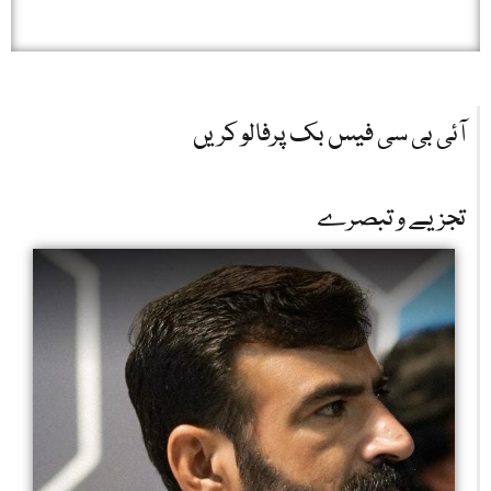
آئی بی سی فیس بک پرفالو کریں
تجزیے و تبصرے