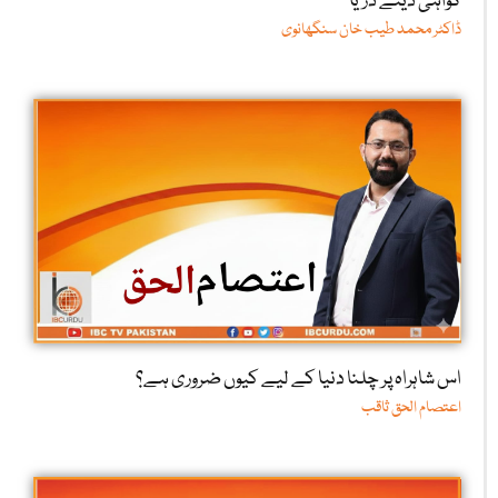
گواہی دیتے دریا
ڈاکٹر محمد طیب خان سنگھانوی
اس شاہراہ پر چلنا دنیا کے لیے کیوں ضروری ہے؟
اعتصام الحق ثاقب