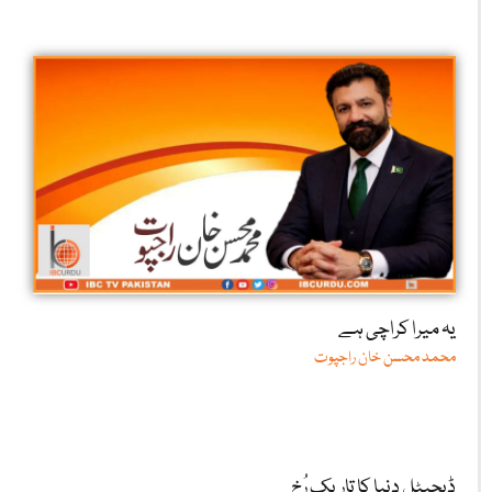
یہ میرا کراچی ہے
محمد محسن خان راجپوت
ڈیجیٹل دنیا کا تاریک رُخ