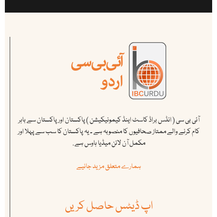
آئی بی سی ( انڈس براڈ کاسٹ اینڈ کیمونیکیشن ) پاکستان اور پاکستان سے باہر
کام کرنے والے ممتاز صحافیوں کا منصوبہ ہے ۔ یہ پاکستان کا سب سے پہلا اور
مکمل آن لائن میڈیا ہاوس ہے .
ہمارے متعلق مزید جانیے
اپ ڈیٹس حاصل کریں