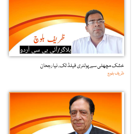
خشک مچھلی سے پولٹری فیلڈ تک، نیا رجحان
ظریف بلوچ