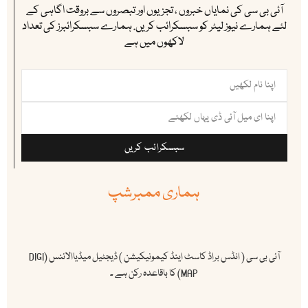
آئی بی سی کی نمایاں خبروں ، تجزیوں اور تبصروں سے بروقت اگاہی کے
لئے ہمارے نیوز لیٹر کو سبسکرائب کریں. ہمارے سبسکرائبرز کی تعداد
لاکھوں میں ہے
سبسکرائب کریں
ہماری ممبرشپ
آئی بی سی ( انڈس براڈ کاسٹ اینڈ کیمونیکیشن ) ڈیجٹیل میڈیاالائنس (DIGI
MAP) کا باقاعدہ رکن ہے ۔