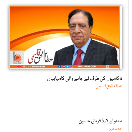
ناکامیوں کی طرف لے جانے والی کامیابیاں
عطا ء الحق قاسمی
منٹو اور لارڈ قربان حسین
حامد میر