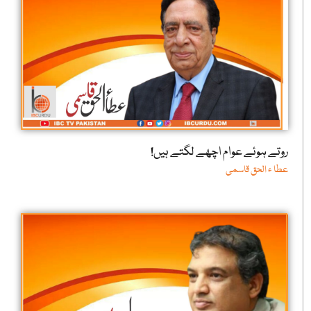
روتے ہوئے عوام اچھے لگتے ہیں!
عطا ء الحق قاسمی