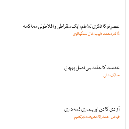
عصرِ نو کا فکری تلاطم: ایک سقراطی و افلاطونی محاکمہ
ڈاکٹر محمد طیب خان سنگھانوی
خدمت کا جذبہ ہی اصل پہچان
مبارک علی
آزادی کا دن اور ہماری ذمہ داری
فیاض احمدرانا،معروف ماہرتعلیم