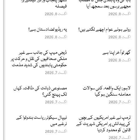
بابا کی وہ پابندی جس کا مطلب
ستھرا پنجاب ورکرز کیلئے بڑا
مجھے برسوں بعد سمجھ آیا
فیصلہ
اگست 8, 2026
اگست 8, 2026
روتے ہوئے عوام اچھے لگتے ہیں!
یہ ریڈیو تضادستان ہے!
اگست 8, 2026
اگست 8, 2026
گھر تو آخر اپنا ہے
ڈیجی میپ کی جانب سے غیر
ملکی صحافیوں کی نقل و حرکت پر
اگست 8, 2026
حکومتی پابندیوں کی شدید مذمت
اگست 7, 2026
لاہور: ایک واقعہ، کئی سوالات
مصنوعی ذہانت کی طاقت، کہاں
معاملہ سنگین ہو گیا
تک پہنچ گئی؟
اگست 7, 2026
اگست 7, 2026
ٹرمپ نے غیر امریکیوں کے بچوں
نیپال سیکولر ریاست ہندوتوا کے
کی پیدائش پر امریکی شہریت کے
نرغے میں
قانون کو محدود کردیا
اگست 7, 2026
اگست 7, 2026