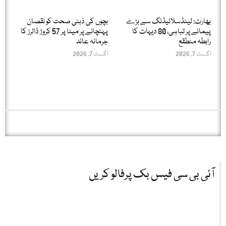
بھارت: لینڈسلائیڈنگ سے بڑے
بچوں کی ذہنی صحت کو نقصان
پیمانے پر تباہی، 80 دیہات کا
پہنچانے پر میٹا پر 57 کروڑ ڈالرز کا
رابطہ منطقع
جرمانہ عائد
اگست 7, 2026
اگست 7, 2026
آئی بی سی فیس بک پرفالو کریں