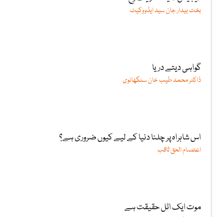
بخت بیدار جان سید ایڈووکیٹ
گواہی دیتے دریا
ڈاکٹر محمد طیب خان سنگھانوی
اس شاہراہ پر چلنا دنیا کے لیے کیوں ضروری ہے؟
اعتصام الحق ثاقب
موت ایک اٹل حقیقت ہے