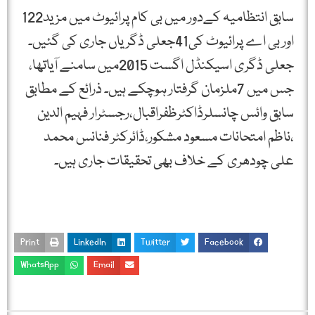
سابق انتظامیہ کےدور میں بی کام پرائیوٹ میں مزید122
اور بی اے پرائیوٹ کی41جعلی ڈگریاں جاری کی گئیں۔
جعلی ڈگری اسیکنڈل اگست 2015میں سامنے آیاتھا،
جس میں 7ملزمان گرفتار ہوچکے ہیں۔ ذرائع کے مطابق
سابق وائس چانسلرڈاکٹرظفراقبال،رجسٹرار فہیم الدین
،ناظم امتحانات مسعود مشکور،ڈائرکٹر فنانس محمد
علی چودھری کے خلاف بھی تحقیقات جاری ہیں۔
Print
LinkedIn
Twitter
Facebook
WhatsApp
Email