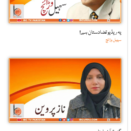
یہ ریڈیو تضادستان ہے!
سہیل وڑائچ