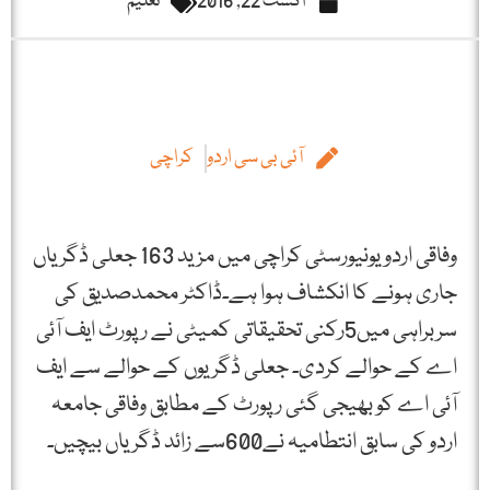
اگست 22, 2016
تعلیم
آئی بی سی اردو
کراچی
وفاقی اردو یونیورسٹی کراچی میں مزید 163 جعلی ڈگریاں
جاری ہونے کا انکشاف ہوا ہے۔ڈاکٹر محمدصدیق کی
سربراہی میں5رکنی تحقیقاتی کمیٹی نے رپورٹ ایف آئی
اے کے حوالے کردی۔ جعلی ڈگریوں کے حوالے سے ایف
آئی اے کو بھیجی گئی رپورٹ کے مطابق وفاقی جامعہ
اردو کی سابق انتطامیہ نے600سے زائد ڈگریاں بیچیں۔