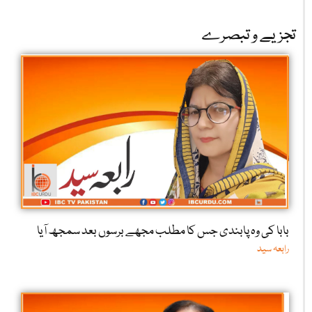
تجزیے و تبصرے
بابا کی وہ پابندی جس کا مطلب مجھے برسوں بعد سمجھ آیا
رابعہ سید