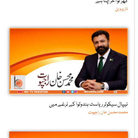
گھر تو آخر اپنا ہے
ناز پروین
نیپال سیکولر ریاست ہندوتوا کے نرغے میں
محمد محسن خان راجپوت