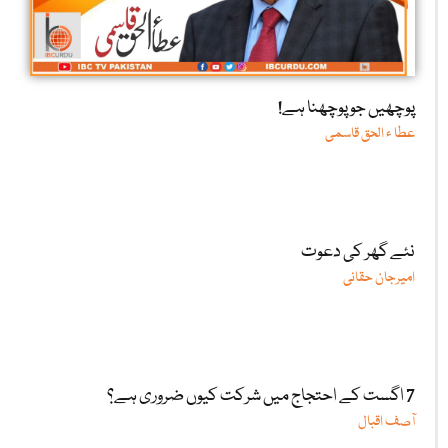
پوچھیں جو پوچھنا ہے!
عطا ء الحق قاسمی
نئے گھر کی دعوت
امیرجان حقانی
7 اگست کے احتجاج میں شرکت کیوں ضروری ہے؟
آصف اقبال