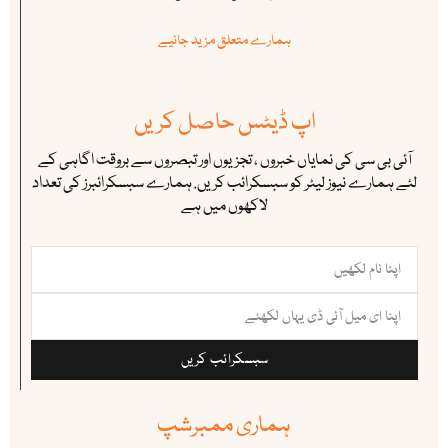
ہمارے متعلق مزید جانیے
اپ ڈیٹس حاصل کریں
آئی بی سی کی نمایاں خبروں ، تجزیوں اور تبصروں سے بروقت اگاہی کے
لئے ہمارے نیوز لیٹر کو سبسکرائب کریں. ہمارے سبسکرائبرز کی تعداد
لاکھوں میں ہے
سبسکرائب کریں
ہماری ممبرشپ