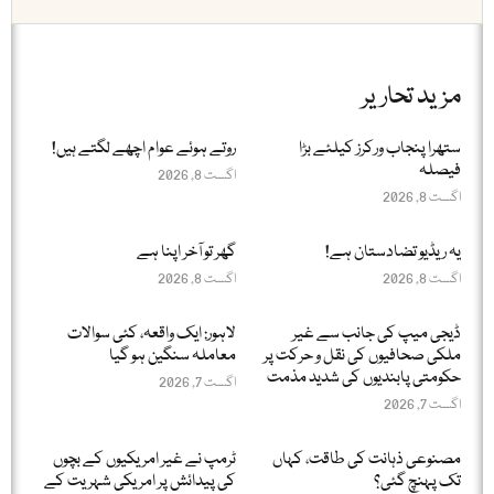
مزید تحاریر
ستھرا پنجاب ورکرز کیلئے بڑا
روتے ہوئے عوام اچھے لگتے ہیں!
فیصلہ
اگست 8, 2026
اگست 8, 2026
یہ ریڈیو تضادستان ہے!
گھر تو آخر اپنا ہے
اگست 8, 2026
اگست 8, 2026
ڈیجی میپ کی جانب سے غیر
لاہور: ایک واقعہ، کئی سوالات
ملکی صحافیوں کی نقل و حرکت پر
معاملہ سنگین ہو گیا
حکومتی پابندیوں کی شدید مذمت
اگست 7, 2026
اگست 7, 2026
مصنوعی ذہانت کی طاقت، کہاں
ٹرمپ نے غیر امریکیوں کے بچوں
تک پہنچ گئی؟
کی پیدائش پر امریکی شہریت کے