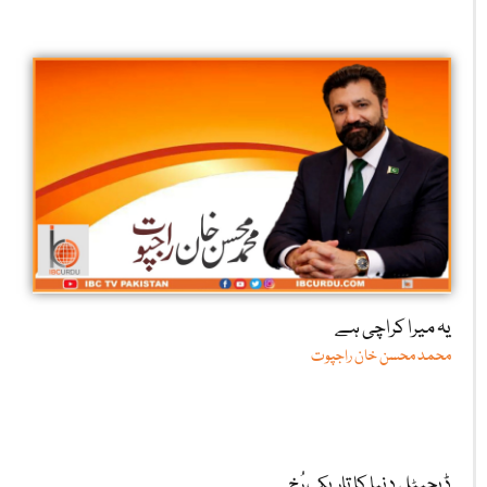
یہ میرا کراچی ہے
محمد محسن خان راجپوت
ڈیجیٹل دنیا کا تاریک رُخ