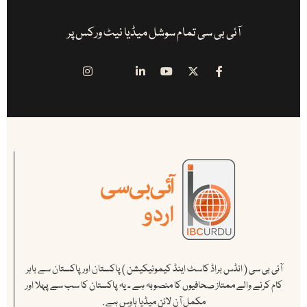
آئی بی سی تمام سوشل میڈیا نیٹ ورکس پر
آئی بی سی ( انڈس براڈ کاسٹ اینڈ کیمونیکیشن ) پاکستان اور پاکستان سے باہر
کام کرنے والے ممتاز صحافیوں کا منصوبہ ہے ۔ یہ پاکستان کا سب سے پہلا اور
مکمل آن لائن میڈیا ہاوس ہے .