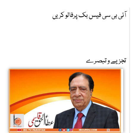
آئی بی سی فیس بک پرفالو کریں
تجزیے و تبصرے