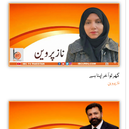
گھر تو آخر اپنا ہے
ناز پروین