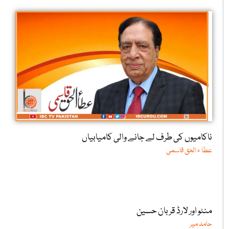
ناکامیوں کی طرف لے جانے والی کامیابیاں
عطا ء الحق قاسمی
منٹو اور لارڈ قربان حسین
حامد میر