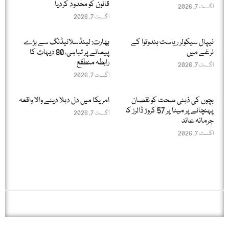
قانون کو محدود کردیا
اگست 7, 2026
اگست 7, 2026
نیپال سیکولر ریاست ہندوتوا کے
بھارت: لینڈسلائیڈنگ سے بڑے
نرغے میں
پیمانے پر تباہی، 80 دیہات کا
رابطہ منطقع
اگست 7, 2026
اگست 7, 2026
بچوں کی ذہنی صحت کو نقصان
امریکا میں دل دہلا دینے والا واقعہ
پہنچانے پر میٹا پر 57 کروڑ ڈالرز کا
اگست 7, 2026
جرمانہ عائد
اگست 7, 2026