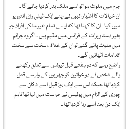
جرم میں ملوث ہوا تو اسے ملک بدر کردیا جائے گا ۔
ان خیالات کا اظہار انہوں نے اپنے ایک ٹیلی وژن انٹرویو
میں کیا ۔ ان کا کہنا تھا کہ ایسے تمام غیر ملکی افراد جو
بغیر دستاویزات کے فرانس میں مقیم ہیں ۔ اگر وہ جرائم
میں ملوث پائے گئے تو ان کے خلاف سخت سے سخت
اقدامات اٹھائیں گے ۔
واضح رہے کہ دو ہفتے قبل تیونس سے تعلق رکھنے
والے شخص نے دو خواتین کو چھریوں کے وار سے قتل
کردیا تھا جبکہ اس سے ایک روز قبل اسے دکان سے
چوری کے الزام میں پولیس نے حراست میں لیا تھا تاہم
ایک دن بعد اسے رہا کردیا تھا ۔