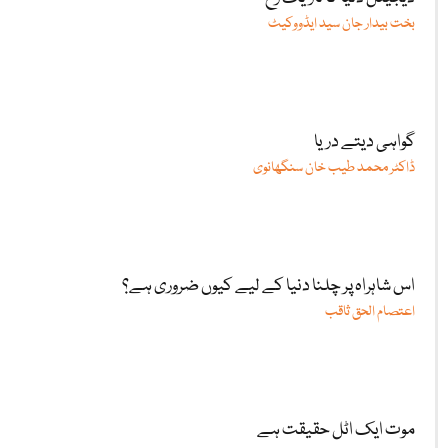
بخت بیدار جان سید ایڈووکیٹ
گواہی دیتے دریا
ڈاکٹر محمد طیب خان سنگھانوی
اس شاہراہ پر چلنا دنیا کے لیے کیوں ضروری ہے؟
اعتصام الحق ثاقب
موت ایک اٹل حقیقت ہے