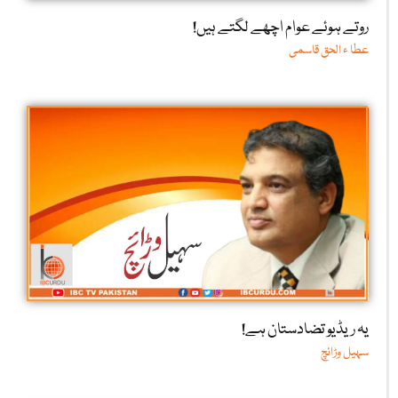
روتے ہوئے عوام اچھے لگتے ہیں!
عطا ء الحق قاسمی
یہ ریڈیو تضادستان ہے!
سہیل وڑائچ