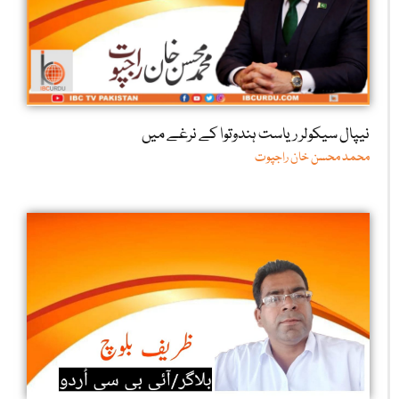
نیپال سیکولر ریاست ہندوتوا کے نرغے میں
محمد محسن خان راجپوت