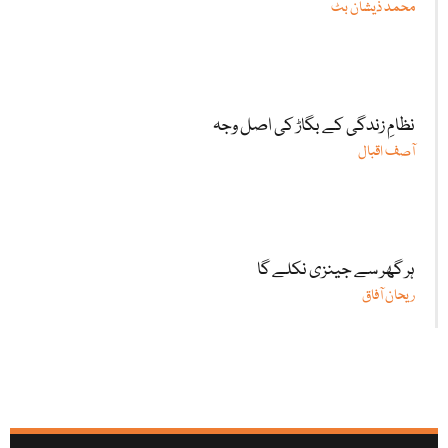
محمد ذیشان بٹ
نظامِ زندگی کے بگاڑ کی اصل وجہ
آصف اقبال
ہر گھر سے جینزی نکلے گا
ریحان آفاق