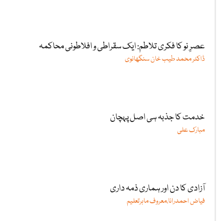
عصرِ نو کا فکری تلاطم: ایک سقراطی و افلاطونی محاکمہ
ڈاکٹر محمد طیب خان سنگھانوی
خدمت کا جذبہ ہی اصل پہچان
مبارک علی
آزادی کا دن اور ہماری ذمہ داری
فیاض احمدرانا،معروف ماہرتعلیم