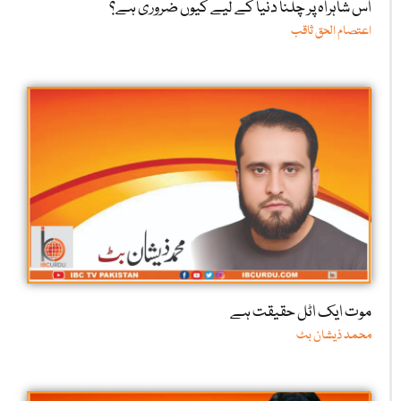
اس شاہراہ پر چلنا دنیا کے لیے کیوں ضروری ہے؟
اعتصام الحق ثاقب
موت ایک اٹل حقیقت ہے
محمد ذیشان بٹ