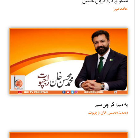
منٹو اور لارڈ قربان حسین
حامد میر
یہ میرا کراچی ہے
محمد محسن خان راجپوت