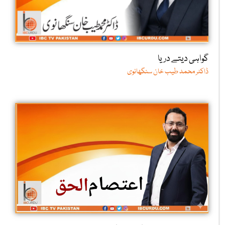
گواہی دیتے دریا
ڈاکٹر محمد طیب خان سنگھانوی