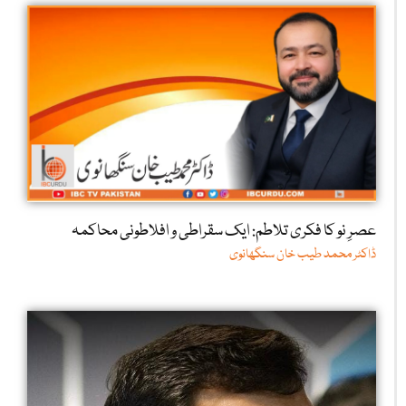
عصرِ نو کا فکری تلاطم: ایک سقراطی و افلاطونی محاکمہ
ڈاکٹر محمد طیب خان سنگھانوی