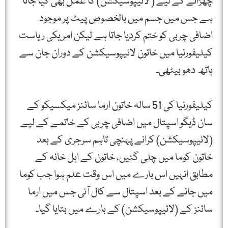
چھڑانے کے لیے ( لائیپوسیکشن) کا عمل بھی کیا جاتا
ہے جس میں جسم میں بالخصوص پیٹ پر موجود
اضافی چربی کو ختم کردیا جاتا ہے لیکن امریکی ریاست
کیلیفورنیا میں خاتون لائیپوسیکشن کے دوران جان سے
ہاتھ دھو بیٹھی۔
کیلیفورنیا کی 51 سالہ خاتون ارما سائنز میکسیکو کے
سان ڈیگو اسپتال میں اضافی چربی کے خاتمے کے لیے
(لائیپوسیکشن) کرانے پہنچی تاہم سرجری کے بعد
خاتون کوما میں چلی گئیں، خاتون کے اہل خانہ کے
مطابق انہیں اس بارے میں اس وقت علم ہوا جب کوما
میں جانے کے بعد اسپتال سے کال آئی جس میں ارما
سائنز کے (لائیپوسیکشن) کے بارے میں بتایا گیا۔