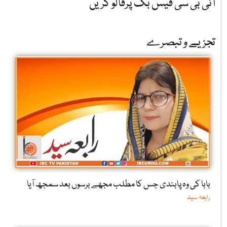
آئی بی سی فیس بک پرفالو کریں
تجزیے و تبصرے
بابا کی وہ پابندی جس کا مطلب مجھے برسوں بعد سمجھ آیا
رابعہ سید