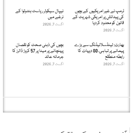
ٹرمپ نے غیر امریکیوں کے بچوں
نیپال سیکولر ریاست ہندوتوا کے
کی پیدائش پر امریکی شہریت کے
نرغے میں
قانون کو محدود کردیا
اگست 7, 2026
اگست 7, 2026
بھارت: لینڈسلائیڈنگ سے بڑے
بچوں کی ذہنی صحت کو نقصان
پیمانے پر تباہی، 80 دیہات کا
پہنچانے پر میٹا پر 57 کروڑ ڈالرز کا
رابطہ منطقع
جرمانہ عائد
اگست 7, 2026
اگست 7, 2026