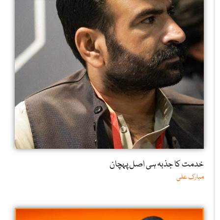
خدمت کا جذبہ ہی اصل پہچان
مبارک علی