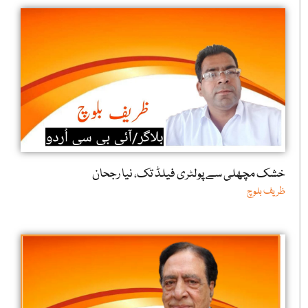
خشک مچھلی سے پولٹری فیلڈ تک، نیا رجحان
ظریف بلوچ