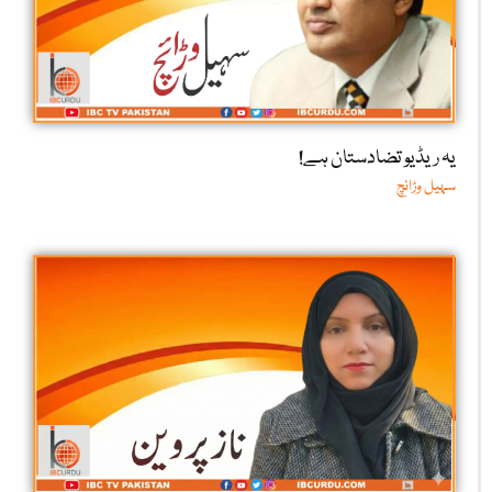
یہ ریڈیو تضادستان ہے!
سہیل وڑائچ