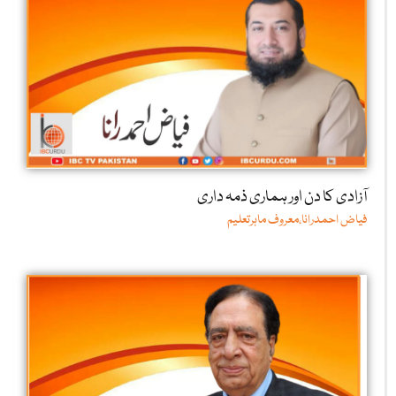
آزادی کا دن اور ہماری ذمہ داری
فیاض احمدرانا،معروف ماہرتعلیم