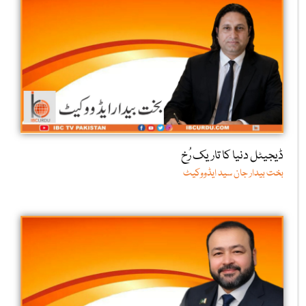
ڈیجیٹل دنیا کا تاریک رُخ
بخت بیدار جان سید ایڈووکیٹ