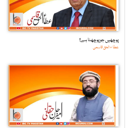
پوچھیں جو پوچھنا ہے!
عطا ء الحق قاسمی