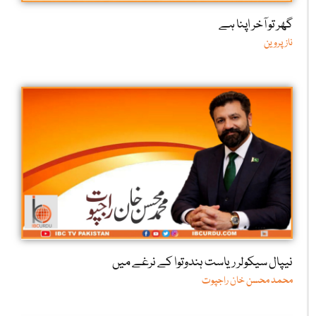
گھر تو آخر اپنا ہے
ناز پروین
نیپال سیکولر ریاست ہندوتوا کے نرغے میں
محمد محسن خان راجپوت