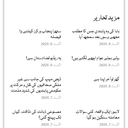
مزید تحاریر
بابا کی وہ پابندی جس کا مطلب
ستھرا پنجاب ورکرز کیلئے بڑا
مجھے برسوں بعد سمجھ آیا
فیصلہ
اگست 8, 2026
اگست 8, 2026
روتے ہوئے عوام اچھے لگتے ہیں!
یہ ریڈیو تضادستان ہے!
اگست 8, 2026
اگست 8, 2026
گھر تو آخر اپنا ہے
ڈیجی میپ کی جانب سے غیر
ملکی صحافیوں کی نقل و حرکت پر
اگست 8, 2026
حکومتی پابندیوں کی شدید مذمت
اگست 7, 2026
لاہور: ایک واقعہ، کئی سوالات
مصنوعی ذہانت کی طاقت، کہاں
معاملہ سنگین ہو گیا
تک پہنچ گئی؟
اگست 7, 2026
اگست 7, 2026