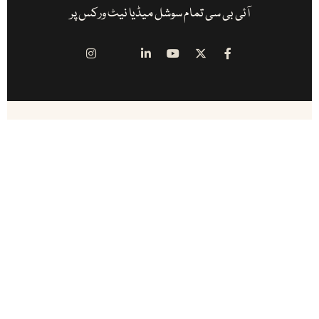
آئی بی سی تمام سوشل میڈیا نیٹ ورکس پر
آئی بی سی ( انڈس براڈ کاسٹ اینڈ کیمونیکیشن ) پاکستان اور پاکستان سے باہر
کام کرنے والے ممتاز صحافیوں کا منصوبہ ہے ۔ یہ پاکستان کا سب سے پہلا اور
مکمل آن لائن میڈیا ہاوس ہے .