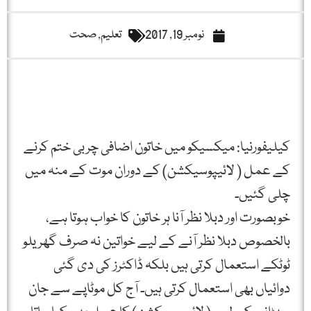
نومبر 19, 2017
تعلیم
,
صحت
کیلیفورنیا: میکسیکو میں خاتون اضافی چربی ختم کرنے
کے عمل ( لائیپوسیکشن) کے دوران موت کے منہ میں
چلی گئیں۔
خوبصورت اور دبلا نظر آنا ہر خاتون کا خواب ہوتا ہے،
بالخصوص دبلا نظر آنے کے لیے خواتین نہ صرف گھریلو
ٹوٹکے استعمال کرتی ہیں بلکہ ڈاکٹرز کی دی گئی
دوائیاں بھی استعمال کرتی ہیں۔ آج کل موٹاپے سے جان