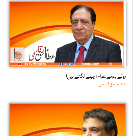
روتے ہوئے عوام اچھے لگتے ہیں!
عطا ء الحق قاسمی