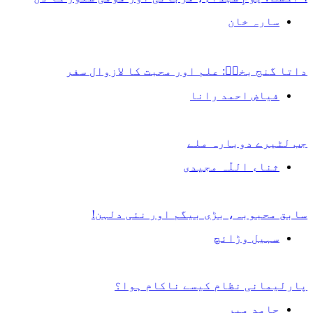
سارہ خان
داتا گنج بخشؒ: علم اور محبت کا لازوال سفر
فیاض احمد رانا
جب لٹیرے دوبارہ ملے
ثناء اللّٰہ مجیدی
سابق محبوبہ، بڑی بیگم اور نئی دلہن!
سہیل وڑائچ
پارلیمانی نظام کیسے ناکام ہوا؟
حامد میر