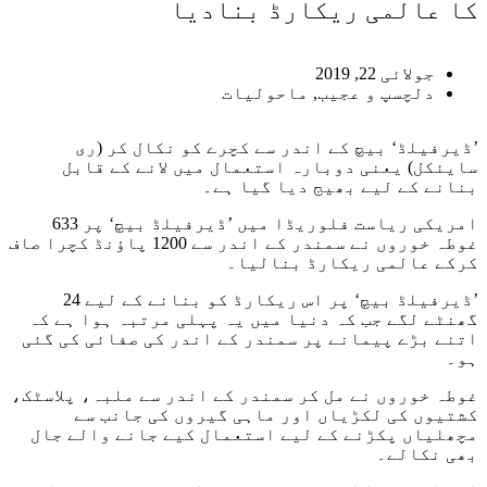
کا عالمی ریکارڈ بنادیا
جولائی 22, 2019
دلچسپ و عجیب
,
ماحولیات
’ڈیرفیلڈ‘ بیچ کے اندر سے کچرے کو نکال کر (ری
سایئکل) یعنی دوبارہ استعمال میں لانے کے قابل
بنانے کے لیے بھیج دیا گیا ہے۔
امریکی ریاست فلوریڈا میں ’ڈیرفیلڈ بیچ‘ پر 633
غوطہ خوروں نے سمندر کے اندر سے 1200 پاؤنڈ کچرا صاف
کرکے عالمی ریکارڈ بنالیا۔
’ڈیرفیلڈ بیچ‘ پر اس ریکارڈ کو بنانے کے لیے 24
گھنٹے لگے جب کہ دنیا میں یہ پہلی مرتبہ ہوا ہے کہ
اتنے بڑے پیمانے پر سمندر کے اندر کی صفائی کی گئی
ہو۔
غوطہ خوروں نے مل کر سمندر کے اندر سے ملبہ، پلاسٹک،
کشتیوں کی لکڑیاں اور ماہی گیروں کی جانب سے
مچھلیاں پکڑنے کے لیے استعمال کیے جانے والے جال
بھی نکالے۔