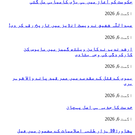
حکومت کو آغاز میں ہی بڑی کامیابی مل گئی
اگست 6, 2026
عبداللّٰہ شفیق نے ویسٹ انڈیز میں تاریخ رقم کر دی!
اگست 6, 2026
ارشد ندیم نے کامن ویلتھ گیمز میں مایوس کن
کارکردگی کی وجہ بتادی
اگست 6, 2026
بیوی کے قتل کے مقدمے میں عمر قید پانے والا شوہر
بری
اگست 6, 2026
خدمت کا جذبہ ہی اصل پہچان
اگست 6, 2026
پشاور: 10 ہزار طلبہ اسلامیات کے مضمون میں فیل