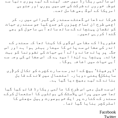
اس عالمی ریکارڈ میں حصہ لینے کے لیے پوری دنیا سے
غوطہ خوروں نے شرکت کی جس میں یورپ اور جنوبی
امریکا کے لوگ بھی شامل تھے۔
شرکا نے ڈھائی گھنٹے سمندر کی گہرائی میں رہ کر
اچھی طرح ان تمام چیزوں کو جمع کیا جو سمندری حیات
کو نقصان پہنچانے کے ساتھ ساتھ آبی ماحول کو بھی
گندا کررہی تھیں۔
فلوریڈا کے مقامی لوگوں کا کہنا تھا کہ سمندر کے
اندر کی صفائی سے پانی کا میعار بہتر ہوا ہے اور اس
جگہ پر پائے جانے والے آبی حیات کی نشوونما کو بہت
فائدہ پہنچا ہے لہٰذا امید ہے کہ اس صفائی کی وجہ سے
آبی حیات میں اضافہ ہوگا۔
’ڈیرفیلڈ‘ بیچ کے اندر سے سارے کچرے کو نکال کر (ری
سایئکل) یعنی دوبارہ استعمال میں لانے کے قابل
بنانے کے لیے بھیج دیا گیا ہے۔
اس سے قبل بھی اس طرح کا عالمی ریکارڈ قائم کیا گیا
تھا جس میں پرانی پلاسٹک کی بوتلوں کا استعمال کرکے
سمندر کے کنارے پر ایک خوبوصورت وہیل مچھلی کا
اسٹرکچر بنایا گیا تھا۔
Facebook
Twitter