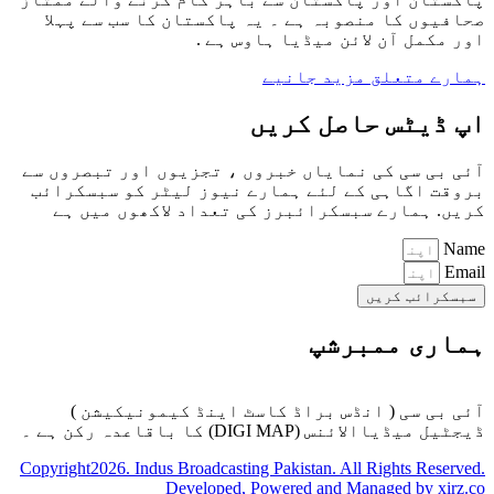
صحافیوں کا منصوبہ ہے ۔ یہ پاکستان کا سب سے پہلا
اور مکمل آن لائن میڈیا ہاوس ہے .
ہمارے متعلق مزید جانیے
اپ ڈیٹس حاصل کریں
آئی بی سی کی نمایاں خبروں ، تجزیوں اور تبصروں سے
بروقت اگاہی کے لئے ہمارے نیوز لیٹر کو سبسکرائب
کریں. ہمارے سبسکرائبرز کی تعداد لاکھوں میں ہے
Name
Email
سبسکرائب کریں
ہماری ممبرشپ
آئی بی سی ( انڈس براڈ کاسٹ اینڈ کیمونیکیشن )
ڈیجٹیل میڈیاالائنس (DIGI MAP) کا باقاعدہ رکن ہے ۔
Copyright2026. Indus Broadcasting Pakistan. All Rights Reserved.
Developed, Powered and Managed by xirz.co