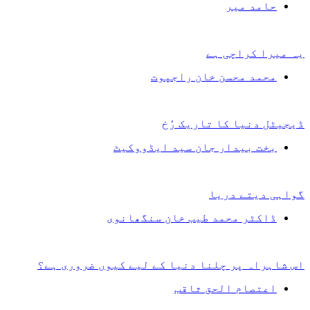
حامد میر
یہ میرا کراچی ہے
محمد محسن خان راجپوت
ڈیجیٹل دنیا کا تاریک رُخ
بخت بیدار جان سید ایڈووکیٹ
گواہی دیتے دریا
ڈاکٹر محمد طیب خان سنگھانوی
اس شاہراہ پر چلنا دنیا کے لیے کیوں ضروری ہے؟
اعتصام الحق ثاقب