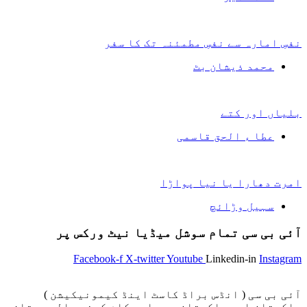
نفسِ امارہ سے نفسِ مطمئنہ تک کا سفر
محمد ذیشان بٹ
بلیاں اور کتے
عطا ء الحق قاسمی
امرت دھارا یا نیا پواڑا
سہیل وڑائچ
آئی بی سی تمام سوشل میڈیا نیٹ ورکس پر
Facebook-f
X-twitter
Youtube
Linkedin-in
Instagram
آئی بی سی ( انڈس براڈ کاسٹ اینڈ کیمونیکیشن )
پاکستان اور پاکستان سے باہر کام کرنے والے ممتاز