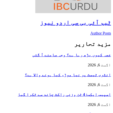
ٹیم آئی بی سی اردو نیوز
Author Posts
مزید تحاریر
غصہ کیوں بڑھ رہا ہے؟ وجہ سامنے آ گئی
اگست 6, 2026
انٹری ٹیسٹ پر نیا موڑ، کیا ہونے والا ہے؟
اگست 6, 2026
اسپیس ایکس: 4 ٹن وزنی راکٹ چاند سے ٹکرا گیا
اگست 6, 2026