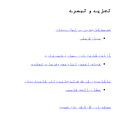
تجزیے و تبصرے
خدمت کا جذبہ ہی اصل پہچان
مبارک علی
آزادی کا دن اور ہماری ذمہ داری
فیاض احمدرانا،معروف ماہرتعلیم
ناکامیوں کی طرف لے جانے والی کامیابیاں
عطا ء الحق قاسمی
منٹو اور لارڈ قربان حسین