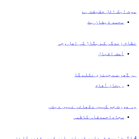
موت ایک اٹل حقیقت ہے
محمد ذیشان بٹ
نظامِ زندگی کے بگاڑ کی اصل وجہ
آصف اقبال
ہر گھر سے جینزی نکلے گا
ریحان آفاق
وہ عورت جو کہیں دکھائی نہیں دیتی
سجاداحمدشاہ کاظمی
4 اگست : یومِ شہداء، قربانی اور قومی شعور کا دن