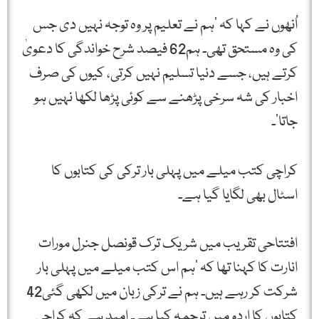
اُنھوں نے کہا کہ ’ہم نے تعلیم پر وہ توجہ نہیں دی جس
کی وہ مستحق تھی۔ ہم62 فیصد شرح خواندگی کا دعویٰ
کرتے ہیں، جسے دنیا تسلیم نہیں کرتی، کیوں کی صرف
اخبار کی شہ سرخی پڑھنے سے کوئی پڑھا لکھا نہیں ہو
جاتا’۔
کراچی کتب میلے میں پہلی بار ترکی کی کتابوں کا
اسٹال بھی لگایا گیا ہے۔
افتتاحی تقریب میں شریک ترک قونصل جنرل مورات
انارت کا کہنا تھا کہ ’ہم اس کتب میلے میں پہلی بار
شرکت کر رہے ہیں۔ ہم نے ترکی زبان میں لکھی گئی42
کتابوں کا اردو میں ترجمہ کیا ہے۔ امید ہے کہ کراچی