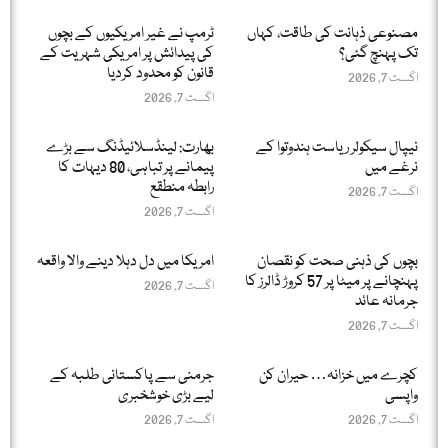
مصنوعی ذہانت کی طاقت، کہاں
ٹرمپ نے غیر امریکیوں کے بچوں
تک پہنچ گئی؟
کی پیدائش پر امریکی شہریت کے
قانون کو محدود کردیا
اگست 7, 2026
اگست 7, 2026
نیپال سیکولر ریاست ہندوتوا کے
بھارت: لینڈسلائیڈنگ سے بڑے
نرغے میں
پیمانے پر تباہی، 80 دیہات کا
رابطہ منطقع
اگست 7, 2026
اگست 7, 2026
بچوں کی ذہنی صحت کو نقصان
امریکا میں دل دہلا دینے والا واقعہ
پہنچانے پر میٹا پر 57 کروڑ ڈالرز کا
اگست 7, 2026
جرمانہ عائد
اگست 7, 2026
کچرے میں خزانہ… حیران کن
جرمنی سے پاکستانی طلبہ کے
واپسی
لیے بڑی خوشخبری
اگست 7, 2026
اگست 7, 2026