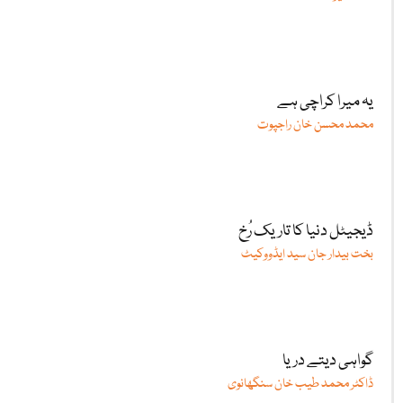
یہ میرا کراچی ہے
محمد محسن خان راجپوت
ڈیجیٹل دنیا کا تاریک رُخ
بخت بیدار جان سید ایڈووکیٹ
گواہی دیتے دریا
ڈاکٹر محمد طیب خان سنگھانوی