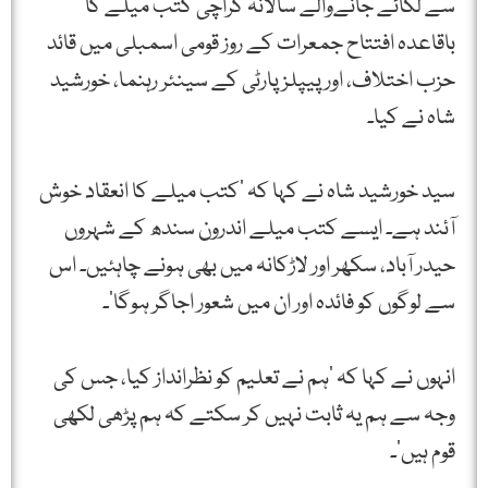
سے لگائے جانےوالے سالانہ کراچی کتب میلے کا
باقاعدہ افتتاح جمعرات کے روز قومی اسمبلی میں قائد
حزب اختلاف، اور پیپلز پارٹی کے سینئر رہنما، خورشید
شاہ نے کیا۔
سید خورشید شاہ نے کہا کہ ’کتب میلے کا انعقاد خوش
آئند ہے۔ ایسے کتب میلے اندرون سندھ کے شہروں
حیدر آباد، سکھر اور لاڑکانہ میں بھی ہونے چاہئیں۔ اس
سے لوگوں کو فائدہ اور ان میں شعور اجاگر ہوگا‘۔
انہوں نے کہا کہ ’ہم نے تعلیم کو نظرانداز کیا، جس کی
وجہ سے ہم یہ ثابت نہیں کر سکتے کہ ہم پڑھی لکھی
قوم ہیں‘۔