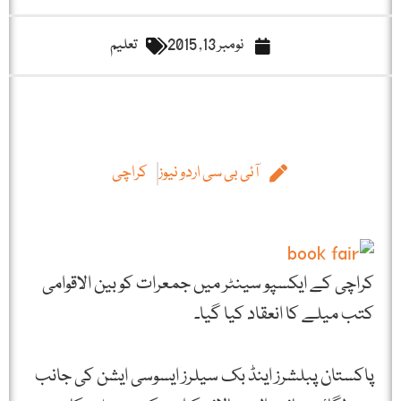
نومبر 13, 2015
تعلیم
آئی بی سی اردو نیوز
کراچی
کراچی کے ایکسپو سینٹر میں جمعرات کو بین الاقوامی
کتب میلے کا انعقاد کیا گیا۔
پاکستان پبلشرز اینڈ بک سیلرز ایسوسی ایشن کی جانب