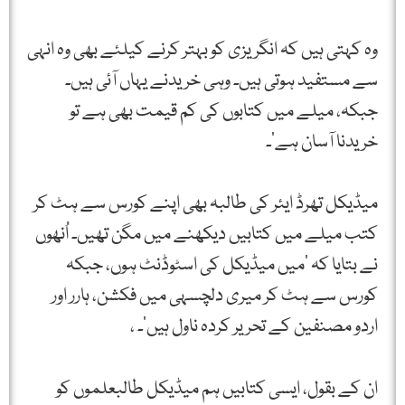
وہ کہتی ہیں کہ انگریزی کو بہتر کرنے کیلئے بھی وہ انہی
سے مستفید ہوتی ہیں۔ وہی خریدنے یہاں آئی ہیں۔
جبکہ، میلے میں کتابوں کی کم قیمت بھی ہے تو
خریدنا آسان ہے‘۔
میڈیکل تھرڈ ایئر کی طالبہ بھی اپنے کورس سے ہٹ کر
کتب میلے میں کتابیں دیکھنے میں مگن تھیں۔ اُنھوں
نے بتایا کہ ’میں میڈیکل کی اسٹوڈنٹ ہوں، جبکہ
کورس سے ہٹ کر میری دلچسہی میں فکشن، ہارر اور
اردو مصنفین کے تحریر کردہ ناول ہیں‘۔ ،
ان کے بقول، ایسی کتابیں ہم میڈیکل طالبعلموں کو