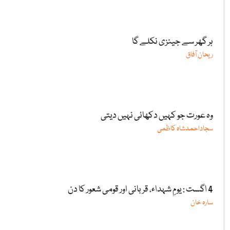
ہر گھر سے جینزی نکلے گا
ریحان آفاق
وہ عورت جو کہیں دکھائی نہیں دیتی
سجاداحمدشاہ کاظمی
4 اگست : یومِ شہداء، قربانی اور قومی شعور کا دن
سارہ خان