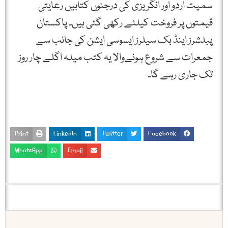
سمیت اردو اور انگریزی کی درجنوں کتابیں رعایتی
قیمتوں پر فروخت کیلئے رکھی گئی ہیں۔ پاکستان
پبلشرز اینڈ بک سیلرز ایسوسی ایشن کی جانب سے
جمعرات سے شروع ہونےوالا یہ کتب میلہ اگلے چار روز
تک جاری رہے گا۔
Print
LinkedIn
Twitter
Facebook
WhatsApp
Email