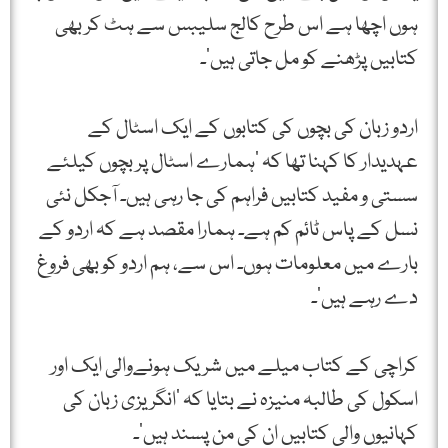
ہوں اچھا ہے اس طرح کالج سلیبس سے ہٹ کر بھی
کتابیں پڑھنے کو مل جاتی ہیں‘۔
اردو زبان کی بچوں کی کتابوں کے ایک اسٹال کے
عہدیدار کا کہنا تھا کہ ’ہمارے اسٹال پر بچوں کیلئے
سستی و مفید کتابیں فراہم کی جا رہی ہیں۔ آجکل نئی
نسل کے پاس ٹائم کم ہے۔ ہمارا مقصد ہے کہ اردو کے
بارے میں معلومات ہوں۔ اس سے، ہم اردو کو بھی فروغ
دے رہے ہیں‘۔
کراچی کے کتاب میلے میں شریک ہونےوالی ایک اور
اسکول کی طالبہ منیزہ نے بتایا کہ ’انگریزی زبان کی
کہانیوں والی کتابیں ان کی من پسند ہیں‘۔