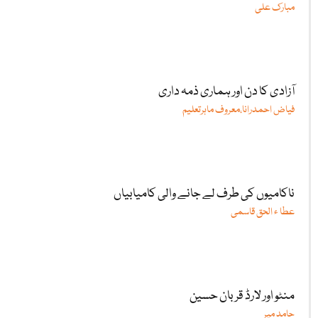
مبارک علی
آزادی کا دن اور ہماری ذمہ داری
فیاض احمدرانا،معروف ماہرتعلیم
ناکامیوں کی طرف لے جانے والی کامیابیاں
عطا ء الحق قاسمی
منٹو اور لارڈ قربان حسین
حامد میر