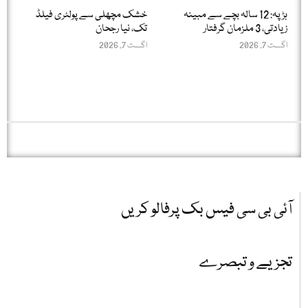
ہڑپہ: 12 سالہ بچے سے مبینہ
خشک مچھلی سے پولٹری فیلڈ
زیادتی، 3 ملزمان گرفتار
تک، نیا رجحان
اگست 7, 2026
اگست 7, 2026
آئی بی سی فیس بک پرفالو کریں
تجزیے و تبصرے