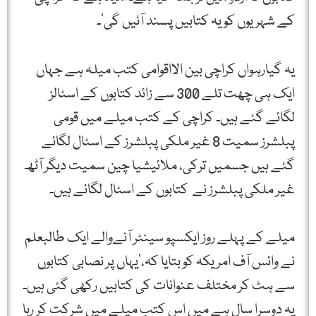
کے شہریوں کو یہ کتابیں پسند آئیں گی‘۔
یہ گیارہواں کراچی بین الااقوامی کتب میلہ ہے جہاں
ایک ہی چھت تلے 300 سے زائد کتابوں کے اسٹالز
لگائے گئے ہیں۔ کراچی کے کتب میلے میں قومی
پبلشرز سمیت 8 غیر ملکی پبلشرز کے اسٹال لگائے
گئے ہیں جسمیں ترکی، ملائیشیا چین سمیت دیگر آٹھ
غیر ملکی پبلشرز نے کتابوں کے اسٹال لگائے ہیں۔
میلے کے پہلے روز ایکسپو سینٹر آنےوالے ایک طالبعلم
نے وائس آف امریکہ کو بتایا کہ،’یہاں پر نصابی کتابوں
سے ہٹ کر مختلف عنوانات کی کتابیں رکھی گئی ہیں۔
یہ دوسرا سال ہے میں اس کتب میلے میں شرکت کر رہا