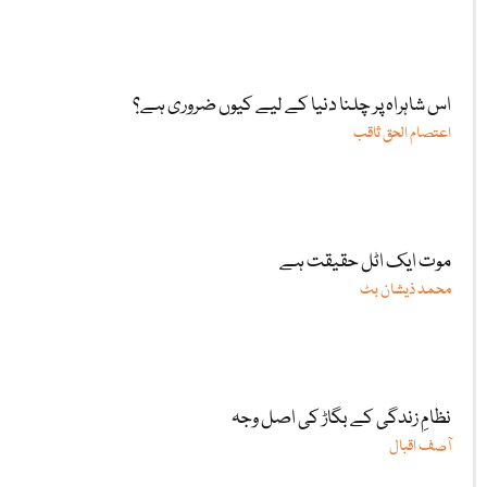
اس شاہراہ پر چلنا دنیا کے لیے کیوں ضروری ہے؟
اعتصام الحق ثاقب
موت ایک اٹل حقیقت ہے
محمد ذیشان بٹ
نظامِ زندگی کے بگاڑ کی اصل وجہ
آصف اقبال