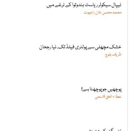
نیپال سیکولر ریاست ہندوتوا کے نرغے میں
محمد محسن خان راجپوت
خشک مچھلی سے پولٹری فیلڈ تک، نیا رجحان
ظریف بلوچ
پوچھیں جو پوچھنا ہے!
عطا ء الحق قاسمی