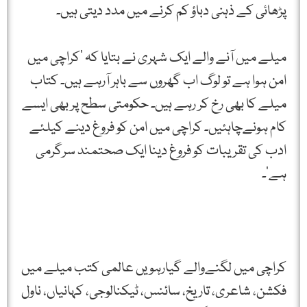
پڑھائی کے ذہنی دباؤ کم کرنے میں مدد دیتی ہیں۔
میلے میں آنے والے ایک شہری نے بتایا کہ ’کراچی میں
امن ہوا ہے تو لوگ اب گھروں سے باہر آرہے ہیں۔ کتاب
میلے کا بھی رخ کر رہے ہیں۔ حکومتی سطح پر بھی ایسے
کام ہونےچاہئیں۔ کراچی میں امن کو فروغ دینے کیلئے
ادب کی تقریبات کو فروغ دینا ایک صحتمند سرگرمی
ہے‘۔
کراچی میں لگنےوالے گیارہویں عالمی کتب میلے میں
فکشن، شاعری، تاریخ، سائنس، ٹیکنالوجی، کہانیاں، ناول