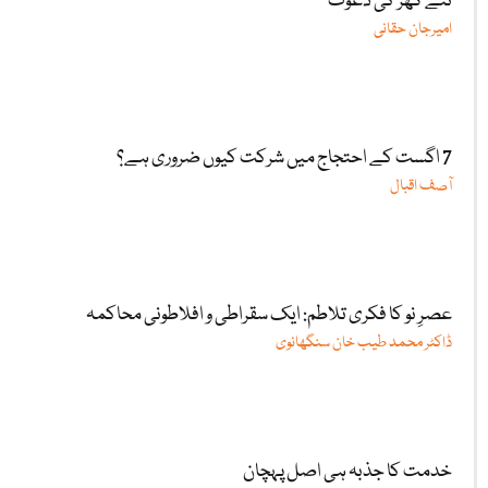
نئے گھر کی دعوت
امیرجان حقانی
7 اگست کے احتجاج میں شرکت کیوں ضروری ہے؟
آصف اقبال
عصرِ نو کا فکری تلاطم: ایک سقراطی و افلاطونی محاکمہ
ڈاکٹر محمد طیب خان سنگھانوی
خدمت کا جذبہ ہی اصل پہچان