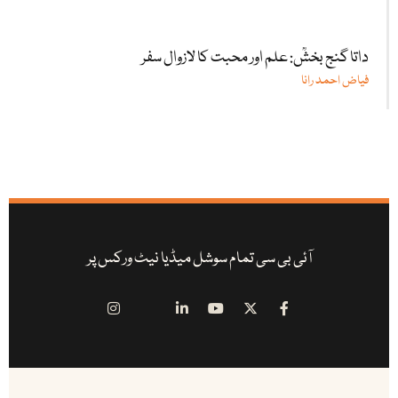
داتا گنج بخشؒ: علم اور محبت کا لازوال سفر
فیاض احمد رانا
آئی بی سی تمام سوشل میڈیا نیٹ ورکس پر