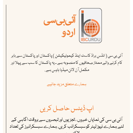
آئی بی سی ( انڈس براڈ کاسٹ اینڈ کیمونیکیشن ) پاکستان اور پاکستان سے باہر
کام کرنے والے ممتاز صحافیوں کا منصوبہ ہے ۔ یہ پاکستان کا سب سے پہلا اور
مکمل آن لائن میڈیا ہاوس ہے .
ہمارے متعلق مزید جانیے
اپ ڈیٹس حاصل کریں
آئی بی سی کی نمایاں خبروں ، تجزیوں اور تبصروں سے بروقت اگاہی کے
لئے ہمارے نیوز لیٹر کو سبسکرائب کریں. ہمارے سبسکرائبرز کی تعداد