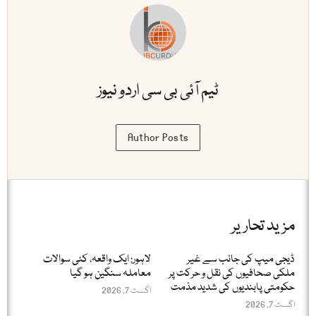
ٹیم آئی بی سی اردو نیوز
Author Posts
مزید تحاریر
ڈیجی میپ کی جانب سے غیر
لاہور: ایک واقعہ، کئی سوالات
ملکی صحافیوں کی نقل و حرکت پر
معاملہ سنگین ہو گیا
حکومتی پابندیوں کی شدید مذمت
اگست 7, 2026
اگست 7, 2026