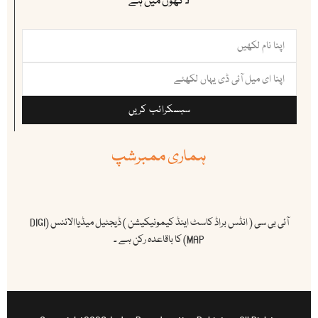
لاکھوں میں ہے
سبسکرائب کریں
ہماری ممبرشپ
آئی بی سی ( انڈس براڈ کاسٹ اینڈ کیمونیکیشن ) ڈیجٹیل میڈیاالائنس (DIGI
MAP) کا باقاعدہ رکن ہے ۔