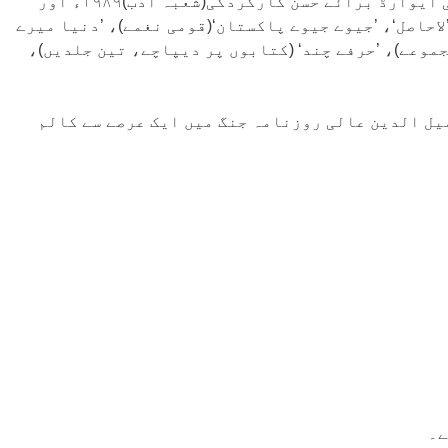
گیت بھی لکھے ہیں۔ معتمد اعزازی انجمن ترقی اردو پاکستان ہیں۔ عالی صاحب کئی ایوارڈ سے نوازے گئے۔ صدارتی ایوارڈ برائے حسن کارکردگی(شعبہ ادب)۱۹۸۹ء اور
: ’غزلیں ، دوہے،گیت‘، ’لاحاصل‘، ’جیوے جیوے پاکستان‘(قومی نغمے)، ’دنیا میرے
جموعے)، ’حرفے چند‘ (کتابوں پر دیپاچے، تین جلدیں)،
یل الدین عالی روزنامہ جنگ میں ایک عرصے سے کالم