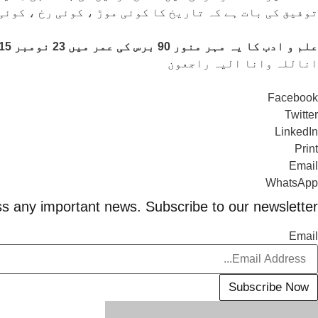
توفیق کی بات ہے کہ تاریخ کا کوئی موڑ ، کوئی رخ ، کوئی
علم و ادب کا یہ مہر منور 90 برس کی عمر میں 23 نومبر 2015 بروز پیر سہہ پہر 3 بجے کراچی میں کو اس دار فانی سے کوچ کر کے اپنے خالق حقیقی سے جاملا ۔
اناللہ وانا الیہ راجعون
Facebook
Twitter
LinkedIn
Print
Email
WhatsApp
s any important news. Subscribe to our newsletter.
Email
Subscribe Now