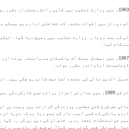
1963ء میں وزارت تعلیم میں کاپی رائٹ رجسٹرار مقرر ہوئے۔
اس دوران میں اقوام متحدہ کے ثقافتی ادارے یونیسکو می
اس کے بعد دوبارہ وزارت تعلیم میں بھیج دیا گیا۔ لیکن 
سے کام کیا۔
1967ء میں نیشنل بینک آف پاکستان سے وابستہ ہوئے ا
ڈویلپمنٹ ایڈوائزر مقرر ہوئے۔
جمیل الدین عالی کی متعدد تصانیف شائع ہو چکی ہیں۔ ان 
ان کو 1989ء میں صدارتی اعزاز برائے حسن کارکردگی بھی ملا۔
عالی جس طرح کئی سطحوں پرزندگی گزارتے ہیں ویسے ہی ان 
اردو سائکی کے کسی ایسے تار کو چھو دیا ہے کہ دوہا ان س
میں جواستحکام بخشا ہے وہ خاص ان کی دین ہو کر رہ گیا ہ
تھا۔ کیونکہ شعر گوئی میں کمال توفیق کی بات سہی ، لیک