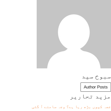
سبوخ سید
Author Posts
مزید تحاریر
غصہ کیوں بڑھ رہا ہے؟ وجہ سامنے آ گئی