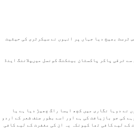
 ٹرسٹ بھیج دیا جہاں پر انہوں نے سیکرٹری کی حیثیت
ں سے ترقی پاکر پاکستان بینکنگ کونسل میںپلاننگ اینڈ
 نے دوہا نگاری میں کچھ ایسا راگ چھیڑ دیا ہے یا
ہے کی جو بازیافت کی ہے اور اسے بطور صنف شعر کے اردو
ت کے لیے کافی تھا کیونکہ یہ ان کی مغفرت کے لیے کافی