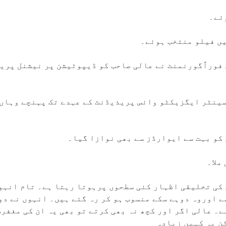
ں فیلو منتخب ہوئے۔
فوراًگورنمنٹ نے عالی صاحب کو ڈیپوٹیشن پر نیشنل پریس
ور سینٹر ایگزیکٹو وائس پریذیڈنٹ کے عہدے تک پہنچے وہا
کو بہت سے ایوارڈز سے بھی نوازا گیا۔
کی تخلیقی اظہار کئی سطحوں پرہوتا رہتا ہے۔ تام انہوں
ے اوروہ دوہے سکے منسوب ہو کر رہ گئے ہیں۔ انہوں نے دو
ے۔ عالی اگر اور کچھ نہ بھی کرتے تو بھی یہ ان کی مغفر
ن یہ کہیں زیادہ