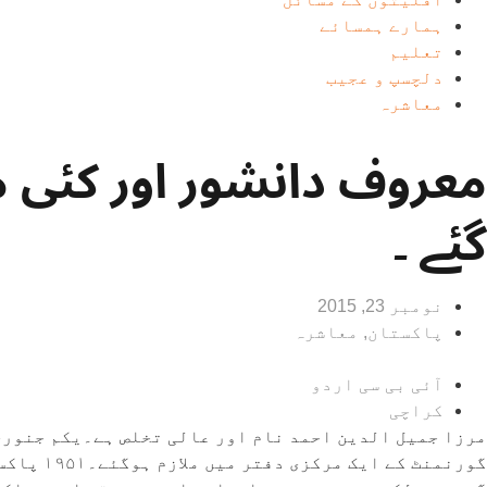
ہمارے ہمسائے
تعلیم
دلچسپ و عجیب
معاشرہ
معروف دانشور اور کئی م
گئے ۔
نومبر 23, 2015
پاکستان
,
معاشرہ
آئی بی سی اردو
کراچی
گورنمنٹ