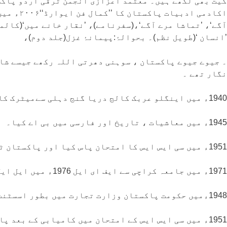
اکادمی 
آگے‘، ’تماشا مرے آگے‘،(سفرنامے)، ’نقار خانے میں‘(کالمو
’انسان ‘(طویل نظم)۔ بحوالۂ:پیمانۂ غزل(جلد دوم)،
۔ جیوے جیوے پاکستان ، سوہنی دھرتی اللہ رکھے جیسے شا
نگار تھے ۔
1940ء میں اینگلو عربک کالج دریا گنج دہلی سےمیٹرک کا امتحان پاس کیا۔
1945ء میں معاشیات ، تاریخ اور فارسی میں بی اے کیا۔
1951ء میں سی ایس ایس کا امتحان پاس کیا اور پاکستان ٹیکسیشن سروس کے لیے نامزد ہوئے۔
1971ء میں جامعہ کراچی سے ایف ای ایل 1976ء میں ایل ایل بی سیکنڈ ڈویژن میںپاس کرکے ملازمت کا آغاز کیا۔
1948ءمیں حکومت پاکستان وزارت تجارت میں بطور اسسٹنٹ رہے۔
1951ء میں سی ایس ایس کے امتحان میں کامیابی کے بعد پاکستان ٹیکسیشن سروس ملی اور انکم ٹیکس افسر مقرر ہوئے۔