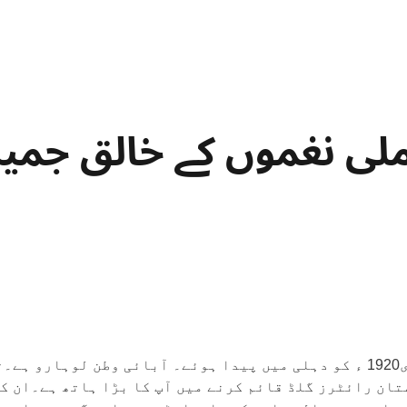
لی نغموں کے خالق جمیل 
مرزا جمیل الدین احمد نام اور عالی تخلص ہے۔یکم جنوری1920 ء کو دہلی میں پیدا 
 کے ایک مرکزی دفتر میں ملازم ہوگئے۔۱۹۵۱ پاکستان رائٹرز گلڈ قائم کرنے میں آپ