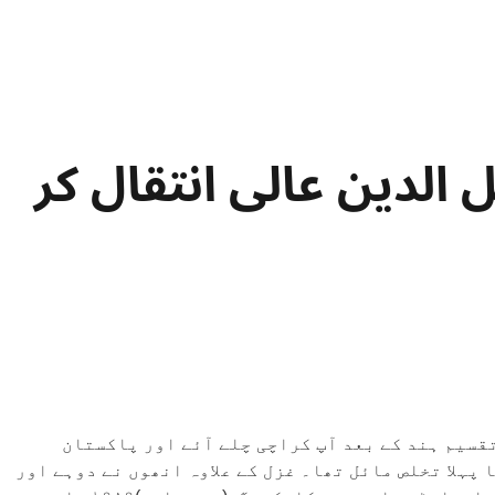
الدین عالی انتقال کر
ہوئے۔ آبائی وطن لوہارو ہے۔تقسیم ہند کے بعد آپ کراچی چلے آئے اور پاکستان
 کا بڑا ہاتھ ہے۔ان کا پہلا تخلص مائل تھا۔ غزل کے علاوہ انھوں نے دوہے اور