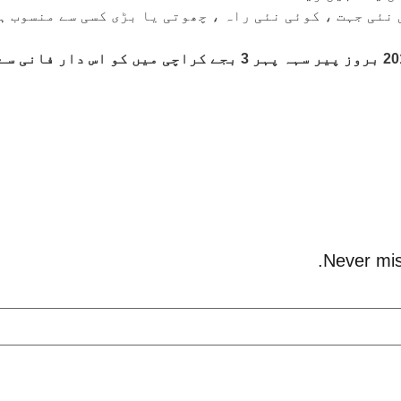
 نئی جہت ، کوئی نئی راہ ، چھوتی یا بڑی کسی سے منسوب ہ
Never mis