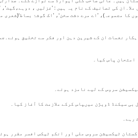
ادبیات پاکستان کا ’’کمال فن ایوارڈ‘‘۲۰۰۶ء میں ملا۔ان کی تصانیف کے نام یہ ہیں 
ں کا مجموعہ)، ’اے مرے دشت سخن‘، ’اک گوشۂ بساط‘(شعری م
ہکار نغمات ان کے شیرین دہن اور فکر سے تخلیق ہوئے۔جم