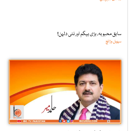
سابق محبوبہ، بڑی بیگم اور نئی دلہن!
سہیل وڑائچ