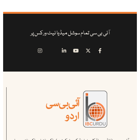
آئی بی سی تمام سوشل میڈیا نیٹ ورکس پر