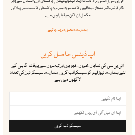
آئی بی سی ( انڈس براڈ کاسٹ اینڈ کیمونیکیشن ) پاکستان اور پاکستان سے باہر
کام کرنے والے ممتاز صحافیوں کا منصوبہ ہے ۔ یہ پاکستان کا سب سے پہلا اور
مکمل آن لائن میڈیا ہاوس ہے .
ہمارے متعلق مزید جانیے
اپ ڈیٹس حاصل کریں
آئی بی سی کی نمایاں خبروں ، تجزیوں اور تبصروں سے بروقت اگاہی کے
لئے ہمارے نیوز لیٹر کو سبسکرائب کریں. ہمارے سبسکرائبرز کی تعداد
لاکھوں میں ہے
سبسکرائب کریں