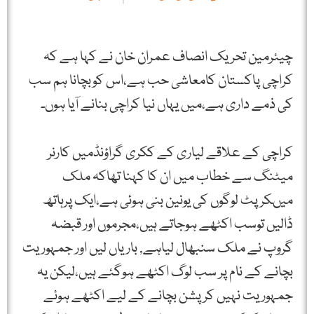
چیئرمین تحریک انصاف عمران خان نے کہا ہے کہ
کراچی پاکستان کامعاشی حب ہے،اس کوبچانا ہم سب
کی ذمے داری ہے،میں یہاں نیا کراچی بنانے آیا ہوں۔
کراچی کے علاقے لیاری کے ککری گراؤنڈمیں کارنر
میٹنگ سے خطاب میں ان کا کہنا تھاکہ ملک
میںکرپٹ لوگوں کی یونین بنی ہوئی ہے،ایک پرہاتھ
ڈالیں توسب اکٹھے ہوجاتے ہیں،مجرموں اور قبضہ
گروپ نے ملک سنبھال لیاہے, باریاں لیں اور جمہوریت
بچانے کے نام پر سب لوگ اکٹھے ہوگئے ہیں،لیکن یہ
جمہوریت نہیں کرپشن بچانے کے لیے اکٹھے ہوئے