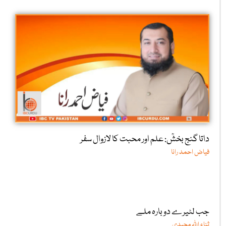
داتا گنج بخشؒ: علم اور محبت کا لازوال سفر
فیاض احمد رانا
جب لٹیرے دوبارہ ملے
ثناء اللّٰہ مجیدی