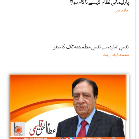
پارلیمانی نظام کیسے ناکام ہوا؟
حامد میر
نفسِ امارہ سے نفسِ مطمئنہ تک کا سفر
محمد ذیشان بٹ