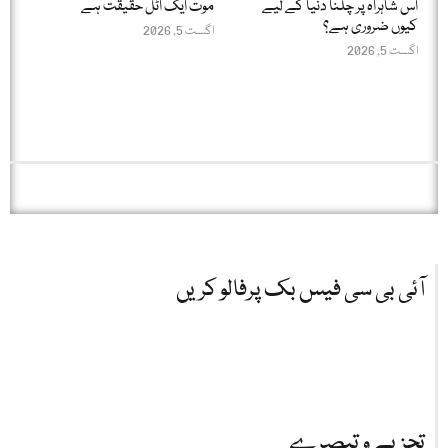
اس شاہراہ پر چلنا دنیا کے لیے
موت ایک اٹل حقیقت ہے
کیوں ضروری ہے؟
اگست 5, 2026
اگست 5, 2026
آئی بی سی فیس بک پرفالو کریں
تجزیے و تبصرے