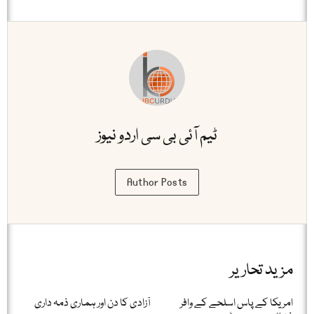
ٹیم آئی بی سی اردو نیوز
Author Posts
مزید تحاریر
امریکا کے پاس اسلحے کے وافر
آزادی کا دن اور ہماری ذمہ داری