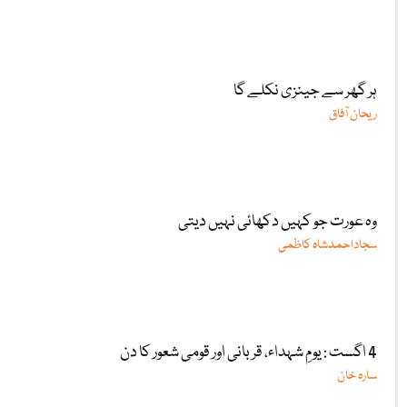
ہر گھر سے جینزی نکلے گا
ریحان آفاق
وہ عورت جو کہیں دکھائی نہیں دیتی
سجاداحمدشاہ کاظمی
4 اگست : یومِ شہداء، قربانی اور قومی شعور کا دن
سارہ خان