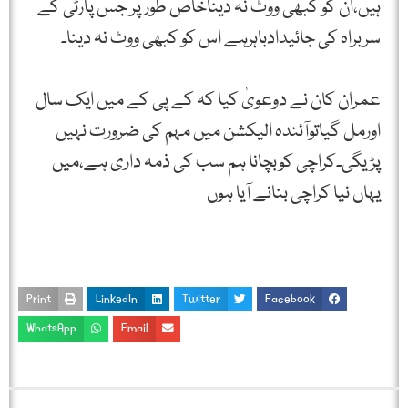
ہیں،ان کو کبھی ووٹ نہ دیناخاص طور پر جس پارٹی کے
سربراہ کی جائیدادباہرہے اس کو کبھی ووٹ نہ دینا۔
عمران کان نے دوعویٰ کیا کہ کے پی کے میں ایک سال
اورمل گیاتوآئندہ الیکشن میں مہم کی ضرورت نہیں
پڑیگی۔کراچی کوبچانا ہم سب کی ذمہ داری ہے،میں
یہاں نیا کراچی بنانے آیا ہوں
Print
LinkedIn
Twitter
Facebook
WhatsApp
Email