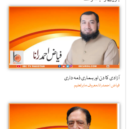
آزادی کا دن اور ہماری ذمہ داری
فیاض احمدرانا،معروف ماہرتعلیم