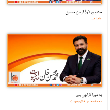
منٹو اور لارڈ قربان حسین
حامد میر
یہ میرا کراچی ہے
محمد محسن خان راجپوت