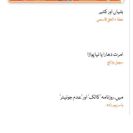
بلیاں اور کتے
عطا ء الحق قاسمی
امرت دھارا یا نیا پواڑا
سہیل وڑائچ
میں، روزنامہ ’کالک‘ اور ’عدم جونیئر‘
یاسر پیر زادہ