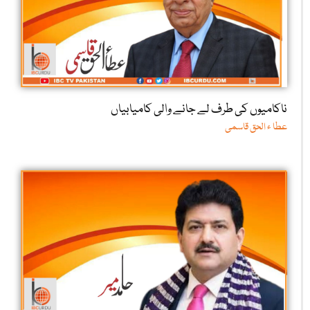
ناکامیوں کی طرف لے جانے والی کامیابیاں
عطا ء الحق قاسمی