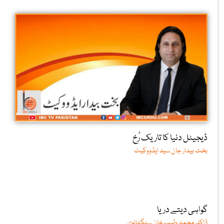
ڈیجیٹل دنیا کا تاریک رُخ
بخت بیدار جان سید ایڈووکیٹ
گواہی دیتے دریا
ڈاکٹر محمد طیب خان سنگھانوی