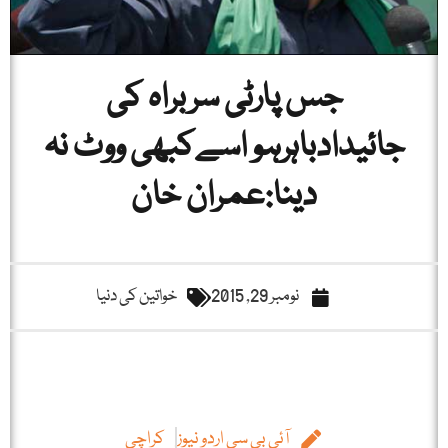
جس پارٹی سربراہ کی
جائیدادباہرہو اسےکبھی ووٹ نہ
دینا:عمران خان
نومبر 29, 2015
خواتین کی دنیا
آئی بی سی اردو نیوز
کراچی