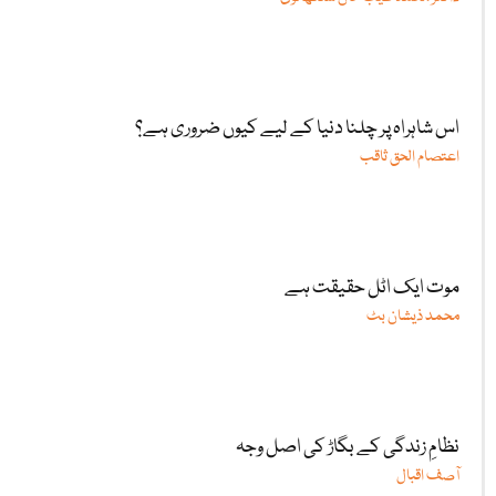
اس شاہراہ پر چلنا دنیا کے لیے کیوں ضروری ہے؟
اعتصام الحق ثاقب
موت ایک اٹل حقیقت ہے
محمد ذیشان بٹ
نظامِ زندگی کے بگاڑ کی اصل وجہ
آصف اقبال