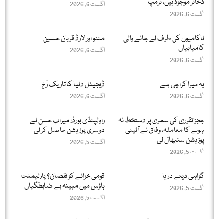
ذخائر موجود ہیں، ٹرمپ
اگست 6, 2026
اگست 6, 2026
ناکامیوں کی طرف لے جانے والی
منٹو اور لارڈ قربان حسین
کامیابیاں
اگست 6, 2026
اگست 6, 2026
یہ میرا کراچی ہے
ڈیجیٹل دنیا کا تاریک رُخ
اگست 6, 2026
اگست 6, 2026
ججز تقرری کی سمری پر دستخط نہ
راولپنڈی بورڈ: میراب حسن نے
ہونے کا معاملہ، وفاق نے آئینی
دوسری پوزیشن حاصل کر لی
پوزیشن سنبھال لی
اگست 5, 2026
اگست 5, 2026
گواہی دیتے دریا
قومی خزانے کو نقصان؟ پارلیمنٹ
ہاؤس میں مبینہ بے ضابطگیاں
اگست 5, 2026
اگست 5, 2026