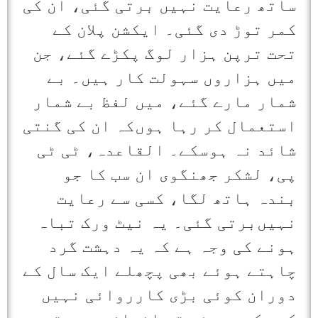
ساتھ رعایت نہیں برتی گئی، ان کی
کمر توڑ دی گئی۔ ایکشن پلان کے
تحت ترپن ہزار لوگ پکڑے گئے، جن
میں ہزاروں سہولت کار ہیں۔ بے
شمار مارے گئے، میں لفظ بے شمار
استعمال کر رہا ہوں‌کہ ان کی گنتی
شائد نہ ہوسکے۔ القاعدہ، ٹی ٹی
پی، لشکر جھنگوی ان سب کا جو
بندہ ہاتھ لگا، کسی سے رعایت
نہیں‌برتی گئی۔ یہ نیٹ ورک تباہ
ہونے کی وجہ ہے کہ یہ دہشت گرد
چاہتے ہوئے بھی پچھلے ایک سال کے
دوران کوئی بڑی کارروائی نہیں