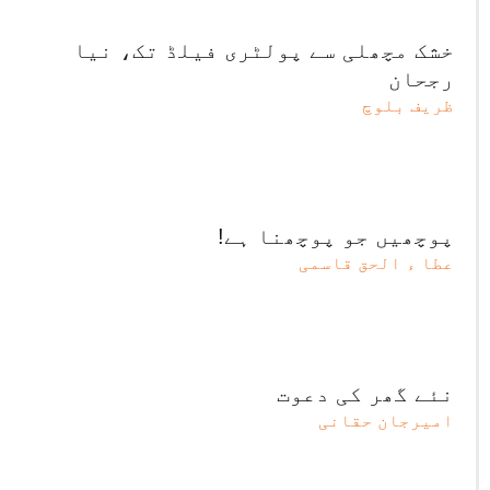
خشک مچھلی سے پولٹری فیلڈ تک، نیا
رجحان
ظریف بلوچ
پوچھیں جو پوچھنا ہے!
عطا ء الحق قاسمی
نئے گھر کی دعوت
امیرجان حقانی