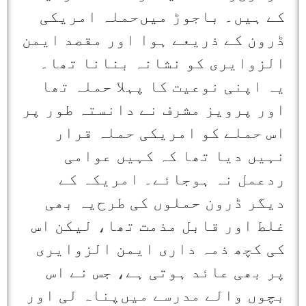
کے ہیں۔ باجوڑ میں‌حملہ امریکی
ڈرون کے ذریعے ہوا اور مقصد ایمن
الزوایری کو نشانہ بنانا تھا۔
یہ اپنی نوعیت کا پہلا حملہ تھا
اور پرویز مشرف نے دانستہ طور پر
اس حملے کو امریکی حملہ قرار
نہیں دیا تھا کہ کہیں عوامی
ردعمل نہ ہوجائے۔ امریکہ کے
دیگر ڈرون حملوں‌ کی طرح‌یہ بھی
غلط اور قابل مذمت تھا، لیکن اس
کی کچھ ذمہ داری ایمن الزوایری
پر بھی عائد ہوتی ہے، جس نے اس
بچوں والے مدرسے میں‌پناہ لی اور