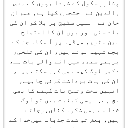
پشاور سکول کے شہدا بچوں کے بعض
والدین نے احتجاج کیا ہے، عمران
خان نے انہیں سٹیج پر بلا کر ان کی
بات سنی اور یوں ان کا احتجاج
مین سٹریم میڈیا پر آ سکا۔ جن کے
بچے شہید ہوئے ہیں، ان کی تلخی،
برہمی سمجھ میں آنے والی بات ہے،
دکھی لوگ کچھ بھی کہہ سکتے ہیں،
ان کی بات برداشت کرنی چاہیے،
انہیں سخت وتلخ بات کہنے کا بھی
حق ہے، ایسی کیفیت میں تو لوگ
خدا سے بھی شکوہ کناں‌ہوجاتے
ہیں، بعض تو شدت جذبات میں‌خدا کے