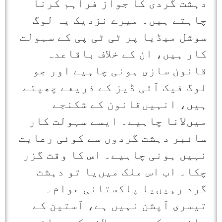
دہشت گردی کا جواز فراہم کرنا
چاہتے ہیں۔ میرے نزدیک یہ لوگ
سوشل میڈیا پر ٹی ٹی پی کے سہولت
کار ہیں، ان کے خلاف باقاعدہ
قانون سازی ہونی چاہیے اور جو
لوگ فیک آئی ڈیز کے ذریعے چھپتے
ہیں، انہیں‌قانون کے شکنجے
میں‌لانا چاہیے۔ ایسے سہولت کار
سائبر دہشت گردوں سے کوئی رعایت
نہیں ہونی چاہیے۔ اس کا وقت گزر
چکا۔ اب اس ملک میں‌یا تو دہشت
گرد رہیں‌یا پاکستانی عوام۔
تیسری آپشن نہیں ہے، آستین کے