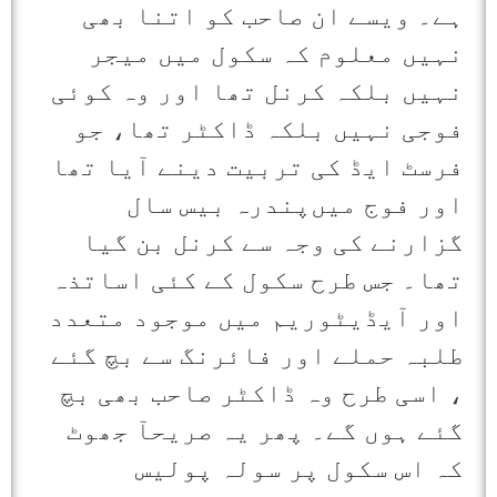
ہے۔ ویسے ان صاحب کو اتنا بھی
نہیں معلوم کہ سکول میں‌ میجر
نہیں بلکہ کرنل تھا اور وہ کوئی
فوجی نہیں بلکہ ڈاکٹر تھا، جو
فرسٹ ایڈ کی تربیت دینے آیا تھا
اور فوج میں‌پندرہ بیس سال
گزارنے کی وجہ سے کرنل بن گیا
تھا۔ جس طرح سکول کے کئی اساتذہ
اور آیڈیٹوریم میں موجود متعدد
طلبہ حملے اور فائرنگ سے بچ گئے
، اسی طرح وہ ڈاکٹر صاحب بھی بچ
گئے ہوں گے۔ پھر یہ صریحآ جھوٹ
کہ اس سکول پر سولہ پولیس