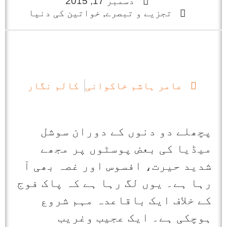
دسمبر 17, 2015
تجزیے و تبصرے
,
خواتین کی دنیا
عامر ہاشم خاکوانی
کالم نگار
پچھلے دو دنوں کے دوران سوشل
میڈیا کی بعض پوسٹوں پر مجھے
شدید حیرت، افسوس اور غصہ بھی آ
رہا ہے۔ یوں لگ رہا ہے کہ پاک فوج
کے خلاف ایک باقاعدہ مہم شروع
ہوچکی ہے۔ ایک عجیب وغریب