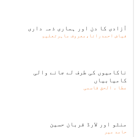
آزادی کا دن اور ہماری ذمہ داری
فیاض احمدرانا،معروف ماہرتعلیم
ناکامیوں کی طرف لے جانے والی
کامیابیاں
عطا ء الحق قاسمی
منٹو اور لارڈ قربان حسین
حامد میر