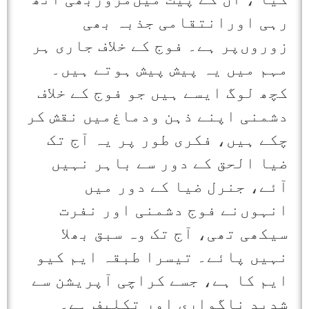
رہی اورانتقامی جذبہ بھی
زوروں‌پر ہے۔ فوج کے خلاف جاری ہر
مہم میں یہ پیش پیش ہوتے ہیں۔
کچھ لوگ ایسے ہیں جو فوج کے خلاف
دشمنی اپنے ذہن ودماغ‌میں نقش کر
چکے ہیں، فکری طور پر یہ آج تک
ضیا الحق کے دور سے باہر نہیں
آئے، جنرل ضیا کے دور میں
انہوں‌نے فوج دشمنی اور نفرت
سیکھی تھی، آج تک وہ سبق بھلا
نہیں پائے۔ تیسرا طبقہ ایم کیو
ایم کا ہے، جسے کراچی آپریشن سے
شدید ناگواری اور تکلیف ہے۔