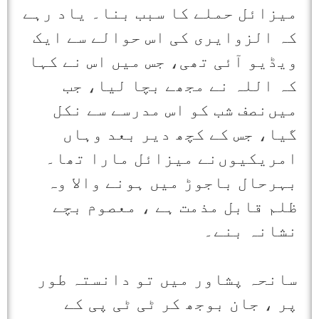
میزائل حملے کا سبب بنا۔ یاد رہے
کہ الزوایری کی اس حوالے سے ایک
ویڈیو آئی تھی، جس میں اس نے کہا
کہ اللہ نے مجھے بچا لیا، جب
میں‌نصف شب کو اس مدرسے سے نکل
گیا، جس کے کچھ دیر بعد وہاں
امریکیوں‌نے میزائل مارا تھا۔
بہرحال باجوڑ میں ہونے والا وہ
ظلم قابل مذمت ہے ، معصوم بچے
نشانہ بنے۔
سانحہ پشاور میں تو دانستہ طور
پر ، جان بوجھ کر ٹی ٹی پی کے