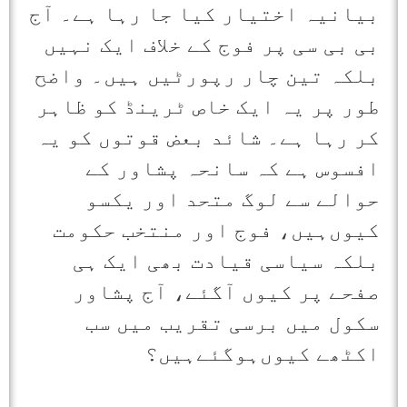
بیانیہ اختیار کیا جا رہا ہے۔ آج
بی بی سی پر فوج کے خلاف ایک نہیں
بلکہ تین چار رپورٹیں ہیں۔ واضح
طور پر یہ ایک خاص ٹرینڈ کو ظاہر
کر رہا ہے۔ شائد بعض قوتوں کو یہ
افسوس ہے کہ سانحہ پشاور کے
حوالے سے لوگ متحد اور یکسو
کیوں‌ہیں، فوج اور منتخب حکومت
بلکہ سیاسی قیادت بھی ایک ہی
صفحے پر کیوں آ‌گئے، آج پشاور
سکول میں برسی تقریب میں سب
اکٹھے کیوں‌ہوگئےہیں؟