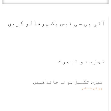
آئی بی سی فیس بک پرفالو کریں
تجزیے و تبصرے
میری تکمیل ہو نہ جائے کہیں
یونس شناس