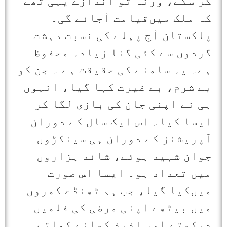
کر سکے، ورنہ تو اندازے یہی تھے
کہ ملک میں‌قیامت آجائے گی۔
پاکستان آج پہلے کی نسبت دہشت
گردوں سے کئی گنا زیادہ محفوظ
ہے۔ یہ سامنے کی حقیقت ہے ۔ جن کو
بے شرم، بے غیرت کہا گیا، انہوں
ہی نے اپنی جان کی بازی لگا کر
ایسا کیا۔ اس ایک سال کے دوران
آپریشنز کے دوران ہی سینکڑوں
جوان شہید ہوئے، شائد ہزاروں
میں تعداد ہو۔ ایسا اس صورت
میں‌کیا گیا، جب ہم ٹھنڈے کمروں
میں بیٹھے اپنی مرضی کی فلمیں
دیکھتے اور لذیذ کھانے کھاتے