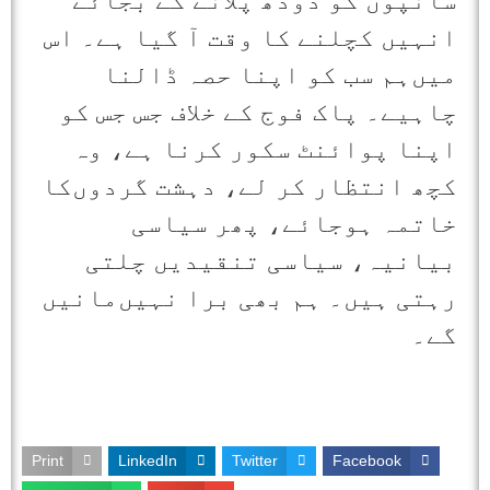
سانپوں کو دودھ پلانے کے بجائے
انہیں کچلنے کا وقت آ گیا ہے۔ اس
میں‌ہم سب کو اپنا حصہ ڈالنا
چاہیے۔ پاک فوج کے خلاف جس جس کو
اپنا پوائنٹ سکور کرنا ہے، وہ
کچھ انتظار کر لے، دہشت گردوں‌کا
خاتمہ ہوجائے، پھر سیاسی
بیانیہ، سیاسی تنقیدیں چلتی
رہتی ہیں۔ ہم بھی برا نہیں‌مانیں
گے۔
Print
LinkedIn
Twitter
Facebook