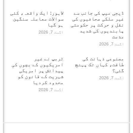
ڈیجی میپ کی جانب سے
لاہور: ایک واقعہ، کئی
غیر ملکی صحافیوں کی
سوالات معاملہ سنگین
نقل و حرکت پر حکومتی
ہو گیا
پابندیوں کی شدید
اگست 7, 2026
مذمت
اگست 7, 2026
مصنوعی ذہانت کی
ٹرمپ نے غیر
طاقت، کہاں تک پہنچ
امریکیوں کے بچوں کی
گئی؟
پیدائش پر امریکی
شہریت کے قانون کو
اگست 7, 2026
محدود کردیا
اگست 7, 2026