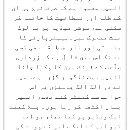
انہیں معلوم ہے کہ صرف فوج ہی ان
کے ظلم اور فسطائیت کا خاتمہ کر
سکتی ہے، سوشل میڈیا پر یہ لوگ
بہت متحرک ہیں۔پیپلزپارٹی کا
جذباتی اور ناراض طبقہ بھی کسی
حد تک اس میں شامل ہے کہ زرداری
صآحب کے فرنٹ مین کا پکڑا جانا
انہیں بہت ناگوار گزرا ہے۔ میں
نے دو الگ الگ پوسٹؤں پر اس
حوالے سے کمنٹس کئے تھے، انہیں
یہاں اکٹھا کر رہا ہوں۔ پہلا کمنٹ
ایک ویڈیو پر کیا تھا، جو ایم
کیو ایم کے ایک حامی نے پوسٹ کی