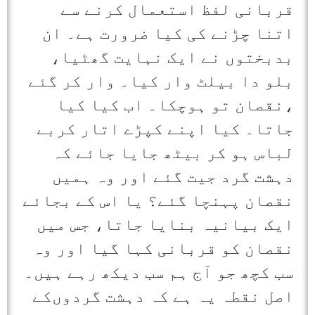
قربانی لفظ استعمال کرنے سے
اتنا چڑنے کی کیا ضرورت ہے۔ ان
بدبختوں نے ایک نہایت گھٹیا،
بلو دا بیلٹ وار کیا۔ وار کر گئے
،نقصان تو ہوچکا۔ اب کیا کیا
جاتا۔ کیا اپنے کپڑے اتار کربے
لباس ہو کر بیٹھ جایا جائے کہ
دہشت گرد جیت گئے اور وہ ہمیں
نقصان پہنچا گئے؟ یا اس کے بجائے
ایک بیانیہ بنایا جاتا، جس میں
نقصان کو قربانی کہا گیا اور وہ
سب کچھ جو آج ہم سب دیکھ رہے ہیں۔
اصل نقطہ یہ ہے کہ دہشت گردوں‌کے