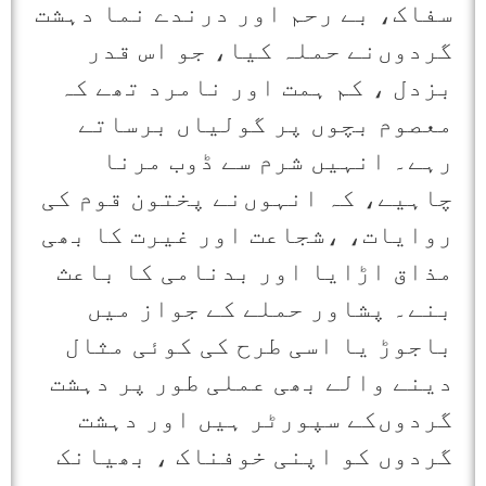
سفاک، بے رحم اور درندے نما دہشت
گردوں‌نے حملہ کیا، جو اس قدر
بزدل ، کم ہمت اور نامرد تھے کہ
معصوم بچوں پر گولیاں برساتے
رہے۔ انہیں شرم سے ڈوب مرنا
چاہیے، کہ انہوں‌نے پختون قوم کی
روایات، ،شجاعت اور غیرت کا بھی
مذاق اڑایا اور بدنامی کا باعث
بنے۔ پشاور حملے کے جواز میں
باجوڑ یا اسی طرح کی کوئی مثال
دینے والے بھی عملی طور پر دہشت
گردوں‌کے سپورٹر ہیں اور دہشت
گردوں کو اپنی خوفناک ، بھیانک