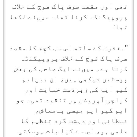
تھی اور مقصد صرف پاک فوج کے خلاف
پروپیگنڈہ کرنا تھا۔ میں‌نے لکھا
تھا:
’’معذرت کے ساتھ اس سب کچھ کا مقصد
صرف پاک فوج کے خلاف پروپیگنڈہ
کرنا ہے۔ میں‌نے ایک صاحب کی بعض
پوسٹیں دیکھی ہیں، ان میں‌ایم
کیو ایم کی زبردست حمایت اور
کراچی آپریشن پر تنقید تھی۔ جو
ایم کیو ایم جیسی بدمعاش،
فسطائی اور دہشت گرد تنظیم کا
حامی ہو، اس سے کیا بات ہوسکتی