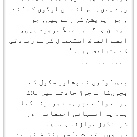
رہے ہیں۔ اس لئے ان لوگوں کے لئے
، جو آپریشن کر رہے ہیں، جو
میدان جنگ میں عملآ موجود ہیں،
ایسے الفاظ استعمال کرنے زیادتی
کے مترادف ہیں۔‘‘
۔۔۔۔۔۔۔۔۔۔۔۔
بعض لوگوں نے پشاور سکول کے
بچوں‌کا باجوڑ حادثے میں ہلاک
ہونے والے بچوں سے موازنہ کیا
ہے۔ یہ انتہائی احمقانہ اور
شرانگیز موازنہ ہے۔ یہ
دونوں‌واقعات یکسر مختلف نوعیت