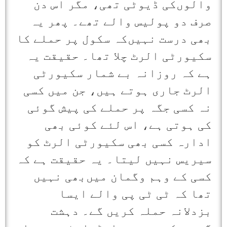
والوں‌کی ڈیوٹی تھی، مگر اس دن
صرف دو پولیس والے تھے۔ پھر یہ
بھی درست نہیں‌کہ سکول پر حملے کا
سکیورٹی الرٹ چلا تھا۔ حقیقت یہ
ہے کہ روزانہ بے شمار سکیورٹی
الرٹ جاری ہوتے ہیں، جن میں کسی
نہ کسی جگہ پر حملے کی پیش گوئی
کی ہوتی ہے، اس لئے کوئی بھی
ادارہ کسی بھی سکیورٹی الرٹ کو
سیریس نہیں لیتا۔ یہ حقیقت ہے کہ
کسی کے وہم وگمان میں‌بھی نہیں
تھا کہ ٹی ٹی پی والے ایسا
بزدلانہ حملہ کریں گے۔ دہشت