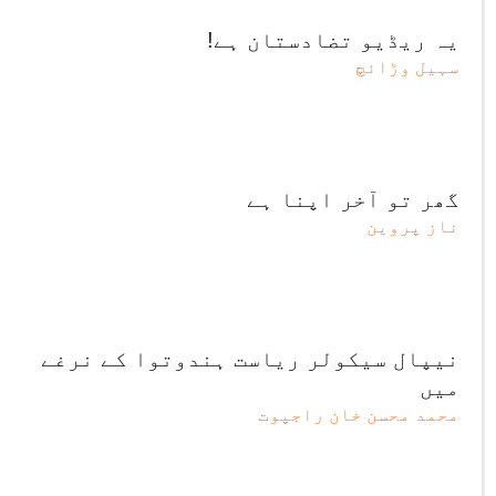
یہ ریڈیو تضادستان ہے!
سہیل وڑائچ
گھر تو آخر اپنا ہے
ناز پروین
نیپال سیکولر ریاست ہندوتوا کے نرغے
میں
محمد محسن خان راجپوت