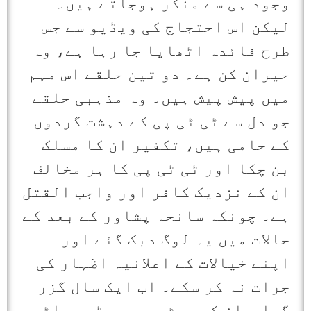
وجود ہی سے منکر ہوجاتے ہیں۔
لیکن اس احتجاج کی ویڈیو سے جس
طرح فائدہ اٹھایا جا رہا ہے، وہ
حیران کن ہے۔ دو تین حلقے اس مہم
میں پیش پیش ہیں۔ وہ مذہبی حلقے
جو دل سے ٹی ٹی پی کے دہشت گردوں
کے حامی ہیں، تکفیر ان کا مسلک
بن چکا اور ٹی ٹی پی کا ہر مخالف
ان کے نزدیک کافر اور واجب القتل
ہے۔ چونکہ سانحہ پشاور کے بعد کے
حالات میں یہ لوگ دبک گئے اور
اپنے خیالات کے اعلانیہ اظہار کی
جرات نہ کر سکے۔ اب ایک سال گزر
گیا ، ان کے پیٹ میں‌مروڑ‌بھی اٹھ