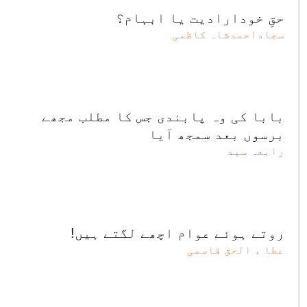
حقِ خودارادیت یا ابہام؟
سجاداحمدشاہ کاظمی
بابا کی وہ پابندی جس کا مطلب مجھے
برسوں بعد سمجھ آیا
رابعہ سید
روتے ہوئے عوام اچھے لگتے ہیں!
عطا ء الحق قاسمی