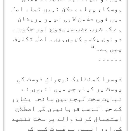
ہوسکا، پہلے ممکن نہیں تھا۔ اصل
میں فوج دشمن لابی اس پر پریشان
ہے کہ ضرب عضب میں‌فوج اور حکومت
دونوں یکسو کیوں‌ہیں۔ اصل تکلیف
یہی ہے۔ ‘‘
۔۔۔۔۔۔
دوسرا کمنٹ‌ایک نوجوان دوست کی
پوسٹ پر کیا، جس میں انہوں نے
نہایت سخت لہجے میں سانحہ پشاور
کے حوالے سے قربانیوں کی اصطلاح
استعمال کرنے والے پر سخت تنقید
کی اور انہیں بے غیرت کہہ کر