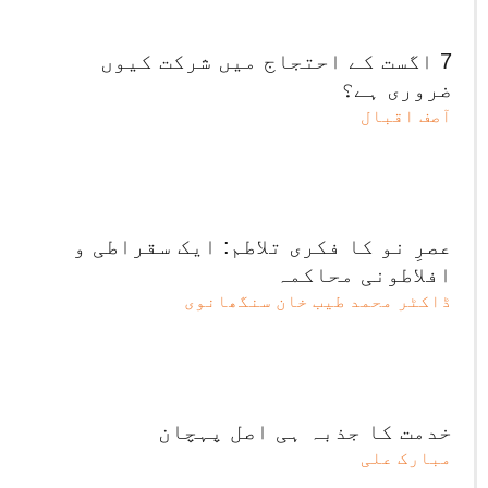
7 اگست کے احتجاج میں شرکت کیوں
ضروری ہے؟
آصف اقبال
عصرِ نو کا فکری تلاطم: ایک سقراطی و
افلاطونی محاکمہ
ڈاکٹر محمد طیب خان سنگھانوی
خدمت کا جذبہ ہی اصل پہچان
مبارک علی