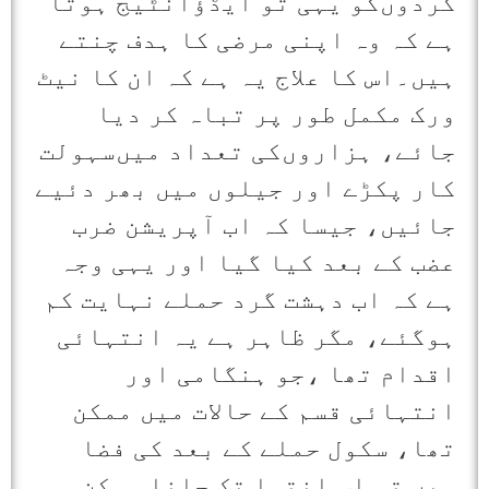
گردوں‌کو یہی تو ایڈؤانٹیج ہوتا
ہے کہ وہ اپنی مرضی کا ہدف چنتے
ہیں۔اس کا علاج یہ ہے کہ ان کا نیٹ
ورک مکمل طور پر تباہ کر دیا
جائے، ہزاروں‌کی تعداد میں‌سہولت
کار پکڑے اور جیلوں میں بھر دئیے
جائیں، جیسا کہ اب آپریشن ضرب
عضب کے بعد کیا گیا اور یہی وجہ
ہے کہ اب دہشت گرد حملے نہایت کم
ہوگئے، مگر ظاہر ہے یہ انتہائی
اقدام تھا ،جو ہنگامی اور
انتہائی قسم کے حالات میں ممکن
تھا، سکول حملے کے بعد کی فضا
میں تو اس انتہا تک جانا ممکن