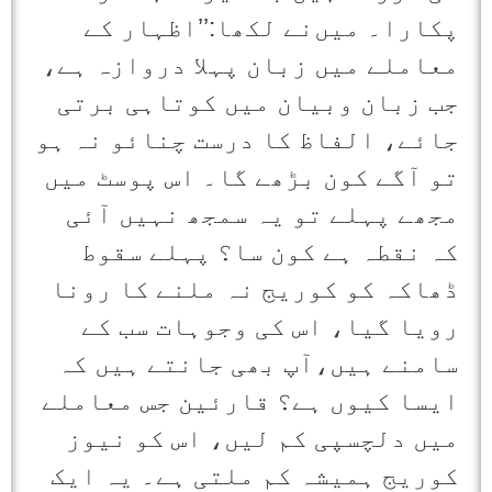
پکارا۔ میں‌نے لکھا:’’اظہار کے
معاملے میں زبان پہلا دروازہ ہے،
جب زبان وبیان میں کوتاہی برتی
جائے، الفاظ کا درست چنائو نہ ہو
تو آگے کون بڑھے گا۔ اس پوسٹ میں
مجھے پہلے تو یہ سمجھ نہیں آئی
کہ نقطہ ہے کون سا؟ پہلے سقوط
ڈھاکہ کو کوریج نہ ملنے کا رونا
رویا گیا، اس کی وجوہات سب کے
سامنے ہیں،آپ بھی جانتے ہیں کہ
ایسا کیوں ہے؟ قارئین جس معاملے
میں دلچسپی کم لیں، اس کو نیوز
کوریج ہمیشہ کم ملتی ہے۔ یہ ایک