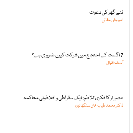
نئے گھر کی دعوت
امیرجان حقانی
7 اگست کے احتجاج میں شرکت کیوں ضروری ہے؟
آصف اقبال
عصرِ نو کا فکری تلاطم: ایک سقراطی و افلاطونی محاکمہ
ڈاکٹر محمد طیب خان سنگھانوی