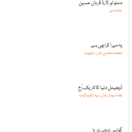
منٹو اور لارڈ قربان حسین
حامد میر
یہ میرا کراچی ہے
محمد محسن خان راجپوت
ڈیجیٹل دنیا کا تاریک رُخ
بخت بیدار جان سید ایڈووکیٹ
گواہی دیتے دریا