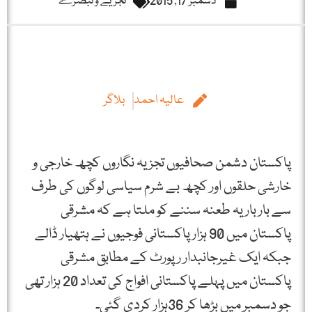
دسمبر 17, 2015
تجزیے و تبصرے
عالیہ احمد
بلاگر
پاکستان دشمن صحافیوں تجزیہ نگاروں کچھ خارجی و
خارشی حلقوں اور کچھ بے شرم سیاسی لوگوں کی طرف
سے بار بار یہ طعنہ سننے کو ملتا ہے کہ مشرقی
پاکستان میں 90 ہزار پاکستانی فوجیوں نے ہتھیار ڈالے
جبکہ ایک غیرجانبدار رپورٹ کے مطابق مشرقی
پاکستان میں پہلے پاکستانی افواج کی تعداد 20 ہزار تھی
جو دسمبر میں بڑھا کر 36ہزار کردی گئی۔