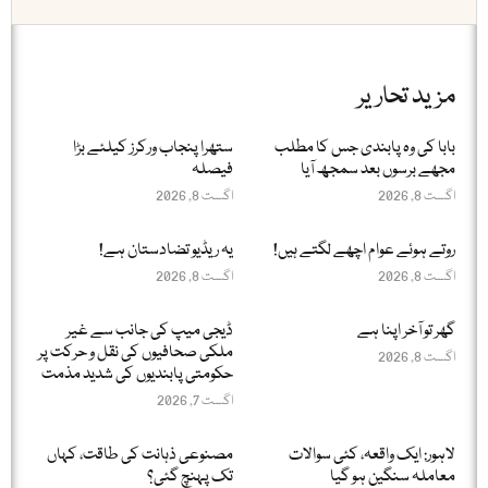
مزید تحاریر
بابا کی وہ پابندی جس کا مطلب
ستھرا پنجاب ورکرز کیلئے بڑا
مجھے برسوں بعد سمجھ آیا
فیصلہ
اگست 8, 2026
اگست 8, 2026
روتے ہوئے عوام اچھے لگتے ہیں!
یہ ریڈیو تضادستان ہے!
اگست 8, 2026
اگست 8, 2026
گھر تو آخر اپنا ہے
ڈیجی میپ کی جانب سے غیر
ملکی صحافیوں کی نقل و حرکت پر
اگست 8, 2026
حکومتی پابندیوں کی شدید مذمت
اگست 7, 2026
لاہور: ایک واقعہ، کئی سوالات
مصنوعی ذہانت کی طاقت، کہاں
معاملہ سنگین ہو گیا
تک پہنچ گئی؟