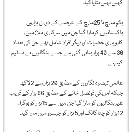
کہیں نہیں بتایاگیا۔
یکم مارچ تا 25مارچ کے عرصے کے دوران ہزاروں
پاکستانیوں کومارا گیا جن میں سرکاری ملازمین،
کاروباری حضرات اوردیگر افراد شامل تھے جن کی تعداد
30 سے 40 ہزار بتائی گئی ہے جسے بنگالیوں نے تسلیم
کیا ہے۔
عالمی تبصرہ نگاروں کے مطابق 20 ہزار سے 2لاکھ
جبکہ امریکی قونصل خانے کے مطابق 66 ہزار کے قریب
غیربنگالیوں کو مارا گیا جن میں سے 15ہزار کو بوگرا،
12ہزار کو چٹاگانگ اور 5 ہزار کو جیسرو میں مارا گیا۔