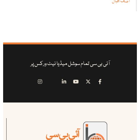
آصف اقبال
آئی بی سی تمام سوشل میڈیا نیٹ ورکس پر