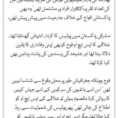
کی تعداد تقریباً 83ہزار افراد پر مشتمل تھی‘ وہ بھی
پاکستانی افواج کے خلاف جارحیت میں پیش پیش تھی۔
مشرقی پاکستان میں پولیس کا کردار انتہائی گھناؤنا تھا۔
علاقے کا ایس ایچ او فوج کو بھی اپنی وفاداری کا یقین
دلاتا رہتا تھا اور علیحدگی پسندوں کی پشت پناہی بھی
کیا کرتا تھا۔
فوج چونکہ جغرافیائی طور پر محل وقوع سے شناسا نہیں
تھی‘ اس لئے باغیوں کی سرکوبی کے لئے جہاں کہیں
کارروائی کرنا مقصود ہوتی تو علاقے کے ایس ایچ او کو
اطلاع کی جاتی تھی‘ پھر پولیس کی شمولیت سے ریڈ
کیا جاتا تھا۔ مگر ایس ایچ او اس سے پہلے باغیوں کو