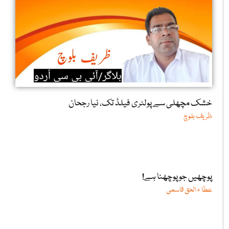
خشک مچھلی سے پولٹری فیلڈ تک، نیا رجحان
ظریف بلوچ
پوچھیں جو پوچھنا ہے!
عطا ء الحق قاسمی