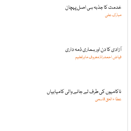
خدمت کا جذبہ ہی اصل پہچان
مبارک علی
آزادی کا دن اور ہماری ذمہ داری
فیاض احمدرانا،معروف ماہرتعلیم
ناکامیوں کی طرف لے جانے والی کامیابیاں
عطا ء الحق قاسمی