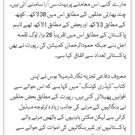
مارے گئے، اس معاملے پربہت سی آرا سامنے آئی ہیں۔
چند بھارتی حلقوں کے مطابق اس میں 30لاکھ، کچھ
کے مطابق 3لاکھ اوربعض کے مطابق 1لاکھ تھے تاہم
پاکستان کے مطابق اس میں تقریباً 26 ہزار لوگ لقمہ
اجل بنے جبکہ حمودالرحمان کمیشن کی رپورٹ نے بھی
پاکستانی تعداد سے اتفاق کیا ہے۔
معروف دفاعی تجزیہ نگار شرمیلا بوس نے اپنی
کتاب’’ڈیڈری کوننگ‘‘ میں کہا ہے کہ اس حوالے سے
افواہیں پھیلائی گئی ہیں۔ رپورٹ کے مطابق بعض حلقوں
نے بنگالیوں کے مرنے کی جانب زیادہ ترتوجہ مبذول
کرائی ہے لیکن مکتی باہنیوں کے ہاتھوں مرنے والے
پاکستانیوں اور غیر بنگالیوں کی اموات کے حوالے سے