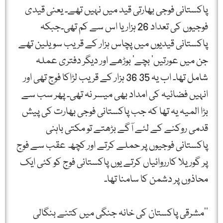
پاکستانی فوجی بھارتی قید میں نہیں تھے۔ یعنی قیدی
فوجیوں کی تعداد 26 ہزار یا اس سے کم تھی۔جبکہ
پاکستانی قیدیوں میں پچاس ہزار کے قریب سویلین تھے
جن میں عورتیں‘ بچے‘ بوڑھے اور دیگر دفتری عملہ
شامل تھا۔ اب یہ 35 36 ہزار کے قریب لڑاکا فوج تھی اور
انہیں فضائیہ کی امداد بھی میسر نہ تھی۔ پھر سب سے
بڑا المیہ یہ تھا کہ جب پاکستانی فوجی بھارت کی پیش
قدمی روکنے کے لئے آگے بڑھتے تو مکتی باہنی
پاکستانی فوجیوں پر حملے کرتے اور کچھ عقب سے فوج
پر گوریلا کارروائیاں کرتے یوں پاکستانی فوج کو کئی ایک
محاذوں پر دشمن کا سامنا تھا۔
‘‘مشرقی پاکستان کی خانہ جنگی میں کتنے بنگالی