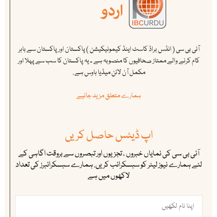
آئی بی سی ( انڈس براڈ کاسٹ اینڈ کیمونیکیشن ) پاکستان اور پاکستان سے باہر
کام کرنے والے ممتاز صحافیوں کا منصوبہ ہے ۔ یہ پاکستان کا سب سے پہلا اور
مکمل آن لائن میڈیا ہاوس ہے .
ہمارے متعلق مزید جانیے
اپ ڈیٹس حاصل کریں
آئی بی سی کی نمایاں خبروں ، تجزیوں اور تبصروں سے بروقت اگاہی کے
لئے ہمارے نیوز لیٹر کو سبسکرائب کریں. ہمارے سبسکرائبرز کی تعداد
لاکھوں میں ہے