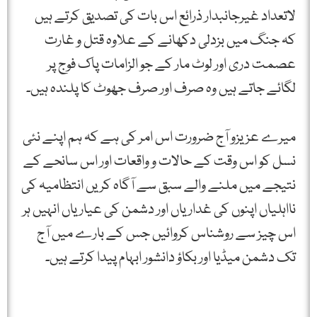
لاتعداد غیرجانبدار ذرائع اس بات کی تصدیق کرتے ہیں
کہ جنگ میں بزدلی دکھانے کے علاوہ قتل و غارت
عصمت دری اور لوٹ مار کے جو الزامات پاک فوج پر
لگائے جاتے ہیں وہ صرف اور صرف جھوٹ کا پلندہ ہیں۔
میرے عزیزو آج ضرورت اس امر کی ہے کہ ہم اپنے نئی
نسل کو اس وقت کے حالات و واقعات اور اس سانحے کے
نتیجے میں ملنے والے سبق سے آگاہ کریں انتظامیہ کی
نااہلیاں اپنوں کی غداریاں اور دشمن کی عیاریاں انہیں ہر
اس چیز سے روشناس کروائیں جس کے بارے میں آج
تک دشمن میڈیا اور بکاؤ دانشور ابہام پیدا کرتے ہیں۔