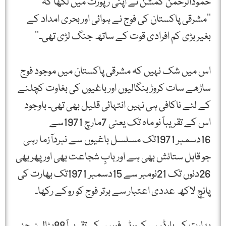
حمودالرحمن کمشن نے اپنی رپورٹ میں لکھا کہ
’’مشرقی پاکستان کی فوج نے ہوائی اور بحری امداد کے
بغیر بڑی کم افرادی قوت کے ساتھ جنگ لڑی تھی۔‘‘
اس میں شک نہیں کہ مشرقی پاکستان میں موجود فوج
ساڑھے سات کروڑ بنگالیوں اور باغیوں کی بغاوت کچلنے
کے لئے ناکافی ہی نہیں انتہائی قلیل بھی تھی۔ باوجود
اس کے تقریباً نو ماہ تک یعنی 7مارچ 1971سے
16دسمبر 1971تک مسلسل باغیوں سے نبردآزما رہی
جو قابل ستائش بھی ہے اور بابِ شجاعت بھی اور پھر بھی
26دنوں تک 21نومبر سے 15دسمبر 1971تک بھارت کی
پانچ لاکھ عددی اعتبار سے برتر فوج کو روکے رکھا۔
بھارت کی بارڈر سیکیورٹی فورس کی تقریباً 88بٹالین جن