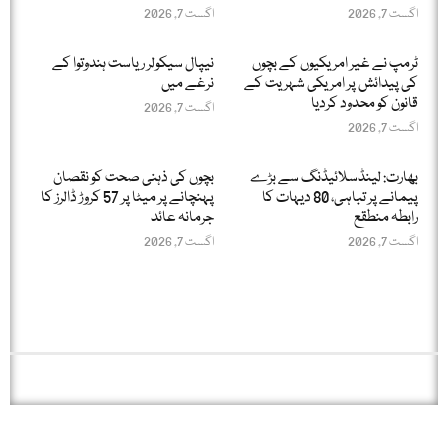
اگست 7, 2026
اگست 7, 2026
ٹرمپ نے غیر امریکیوں کے بچوں
نیپال سیکولر ریاست ہندوتوا کے
کی پیدائش پر امریکی شہریت کے
نرغے میں
قانون کو محدود کردیا
اگست 7, 2026
اگست 7, 2026
بھارت: لینڈسلائیڈنگ سے بڑے
بچوں کی ذہنی صحت کو نقصان
پیمانے پر تباہی، 80 دیہات کا
پہنچانے پر میٹا پر 57 کروڑ ڈالرز کا
رابطہ منطقع
جرمانہ عائد
اگست 7, 2026
اگست 7, 2026