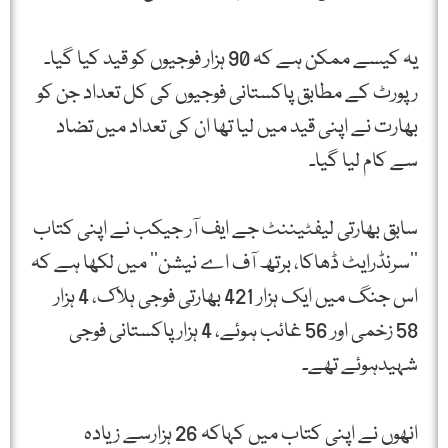
یہ کیسے ممکن ہے کہ 90 ہزار فوجیوں کو قید کیا گیا۔
رپورٹ کے مطابق پاکستانی فوجیوں کی کل تعداد جن کو
بھارت نے اپنی قید میں لیا تھا ان کی تعداد میں تضاد
سے کام لیا گیا۔
سابق بھارتی لیفٹیننٹ جے ایف آر جیکب نے اپنی کتاب
’’سرنڈرایٹ ڈھاکا، برتھ آف اے نیشن‘‘ میں لکھا ہے کہ
اس جنگ میں ایک ہزار 421 بھارتی فوجی ہلاک، 4 ہزار
58 زخمی اور 56 غائب ہوئے، 4 ہزار پاکستانی فوجی
شہیدہوئے تھے۔
انھوں نے اپنی کتاب میں کہاکہ 26 ہزارسے زیادہ