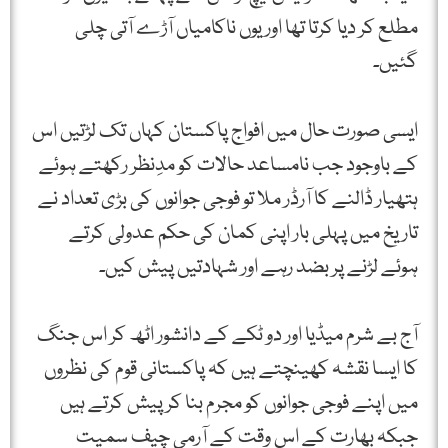
مطلع کر دیا کرتا تھا اور یوں ناکامیاں آڑے آتی چلی
گئیں۔
ایسی صورت حال میں افواج پاکستان کہاں تک لڑتیں اس
کے باوجود جب نامساعد حالات کو مدِنظر رکھتے ہوئے
ہتھیار ڈالنے کا آرڈر ملا تو فوجی جوانوں کی بڑی تعداد نے
تاریخ میں پہلی بار اپنی کمان کی حکم عدولی کرتے
ہوئے لڑنے پر بضد رہے اور شہادتیں پیش کیں۔
آج بے شرم میڈیا اور دو ٹکے کے دانشور اٹھ کر اس جنگ
کا ایسا نقشہ کھینچتے ہیں کہ پاکستانی قوم کی نظروں
میں اپنے فوجی جوانوں کو مجرم بنا کر پیش کرتے ہیں
جبکہ بھارت کے اس وقت کے آرمی چیف سمیت