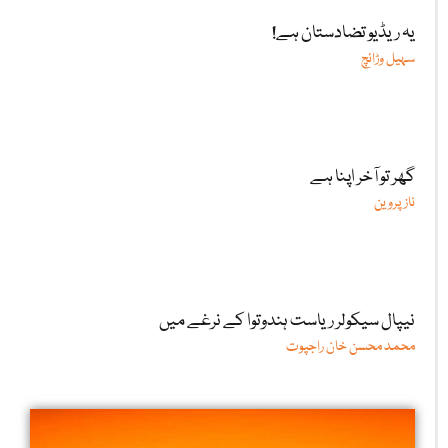
یہ ریڈیو تضادستان ہے!
سہیل وڑائچ
گھر تو آخر اپنا ہے
ناز پروین
نیپال سیکولر ریاست ہندوتوا کے نرغے میں
محمد محسن خان راجپوت