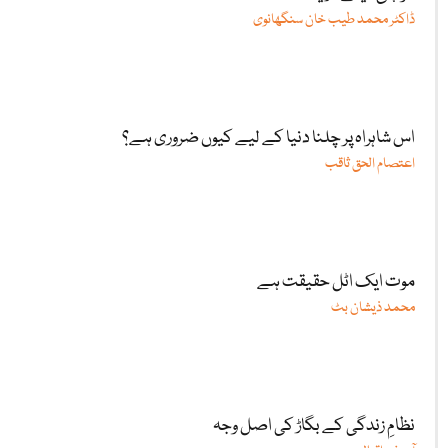
ڈاکٹر محمد طیب خان سنگھانوی
اس شاہراہ پر چلنا دنیا کے لیے کیوں ضروری ہے؟
اعتصام الحق ثاقب
موت ایک اٹل حقیقت ہے
محمد ذیشان بٹ
نظامِ زندگی کے بگاڑ کی اصل وجہ