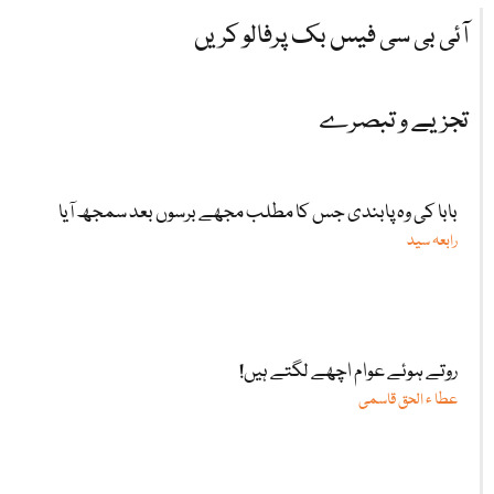
آئی بی سی فیس بک پرفالو کریں
تجزیے و تبصرے
بابا کی وہ پابندی جس کا مطلب مجھے برسوں بعد سمجھ آیا
رابعہ سید
روتے ہوئے عوام اچھے لگتے ہیں!
عطا ء الحق قاسمی