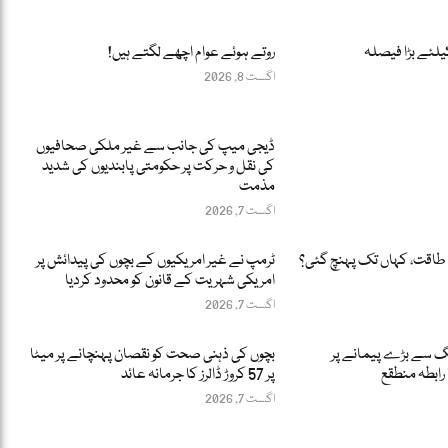
یلئے بڑا فیصلہ
روتے ہوئے عوام اچھے لگتے ہیں!
اگست 8, 2026
ڈیجی میپ کی جانب سے غیر ملکی صحافیوں
کی نقل و حرکت پر حکومتی پابندیوں کی شدید
مذمت
اگست 7, 2026
طاقت، کہاں تک پہنچ گئی؟
ٹرمپ نے غیر امریکیوں کے بچوں کی پیدائش پر
امریکی شہریت کے قانون کو محدود کردیا
اگست 7, 2026
نگ سے بڑے پیمانے پر
بچوں کی ذہنی صحت کو نقصان پہنچانے پر میٹا
پر 57 کروڑ ڈالرز کا جرمانہ عائد
اگست 7, 2026