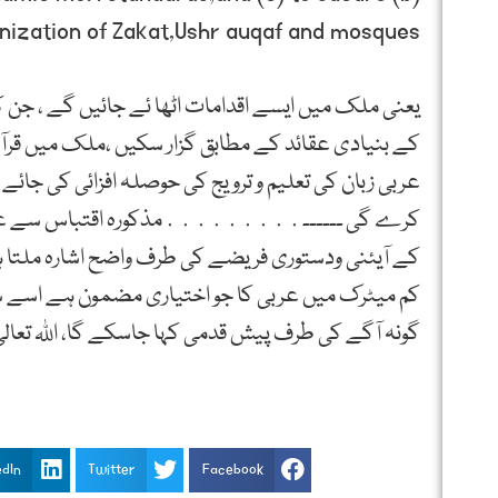
nization of Zakat,Ushr auqaf and mosques.”
یعنی ملک میں ایسے اقدامات اٹھا ئے جائیں گے ، جن ک
کے بنیادی عقائد کے مطابق گزار سکیں ،ملک میں قرآن ک
عربی زبان کی تعلیم و ترویج کی حوصلہ افزائی کی جا
کرے گی ــــــ․․․․․․․․․مذکورہ اقتباس سے عربی
کے آیئنی ودستوری فریضے کی طرف واضح اشارہ ملتا 
کم میٹرک میں عربی کا جو اختیاری مضمون ہے اسے سر
گونہ آگے کی طرف پیش قدمی کہا جاسکے گا، اللہ تعالی
edIn
Twitter
Facebook