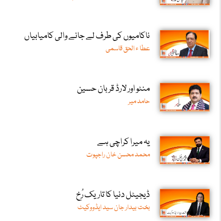
ناکامیوں کی طرف لے جانے والی کامیابیاں
عطا ء الحق قاسمی
منٹو اور لارڈ قربان حسین
حامد میر
یہ میرا کراچی ہے
محمد محسن خان راجپوت
ڈیجیٹل دنیا کا تاریک رُخ
بخت بیدار جان سید ایڈووکیٹ