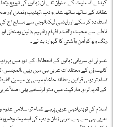
کیلئے انسانیت کے عنوان تلے ان زبانوں کی ترویج وتعلی
عقائد کے ساتھ ساتھ علم وادب ،تہذیب وتمدن اور صح
استفادہ کر سکے اور ایٹمی ٹیکنالوجی سے مسلح آج کی 
ناطے سے محبت والفت، افہام وتفہیم ،دلیل ومنطق ا
ِرنگ وبو کو أمن وآشتی کا گہوارہ بنا ئے ۔
عبرانی اور سریانی زبانوں کے انحطاط کے دور میں یہو
تمام تر دینی قوانین وعقائد حاخام موسی بن میمون القرط
کے قدیم تر اور مارکیٹ میں متوافرنسخے بھی اصلاًعربی
اسلام کی توبنیادہی عربی پرہے ،تمام تر اسلامی علوم و
عربی ہی سے ہے،عربی زبان وادب کی اہمیت وضرورت تو 