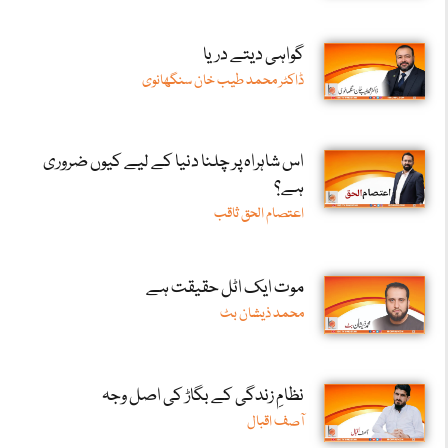
گواہی دیتے دریا
ڈاکٹر محمد طیب خان سنگھانوی
اس شاہراہ پر چلنا دنیا کے لیے کیوں ضروری
ہے؟
اعتصام الحق ثاقب
موت ایک اٹل حقیقت ہے
محمد ذیشان بٹ
نظامِ زندگی کے بگاڑ کی اصل وجہ
آصف اقبال