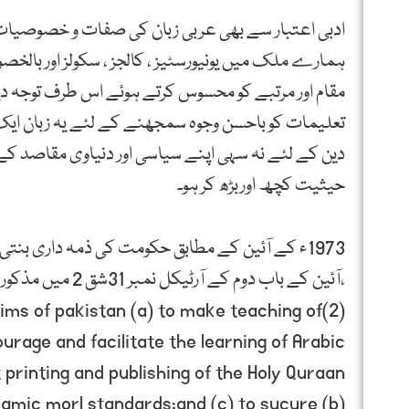
ادبی اعتبار سے بھی عربی زبان کی صفات و خصوصیات
ہمارے ملک میں یونیورسٹیز ، کالجز ، سکولز اور بالخ
مقام اور مرتبے کو محسوس کرتے ہوئے اس طرف توجہ دیتے
تعلیمات کو باحسن وجوہ سمجھنے کے لئے یہ زبان ایک
دین کے لئے نہ سہی اپنے سیاسی اور دنیاوی مقاصد کے ل
حیثیت کچھ اوربڑھ کر ہو۔
1973ء کے آئین کے مطابق حکومت کی ذمہ داری بن
،آئین کے باب دوم کے آرٹیکل نمبر 31شق 2 میں مذکور ہے ـ:
lims of pakistan (a) to make teaching of
rage and facilitate the learning of Arabic
printing and publishing of the Holy Quraan.
Islamic morl standards;and (c) to sucure