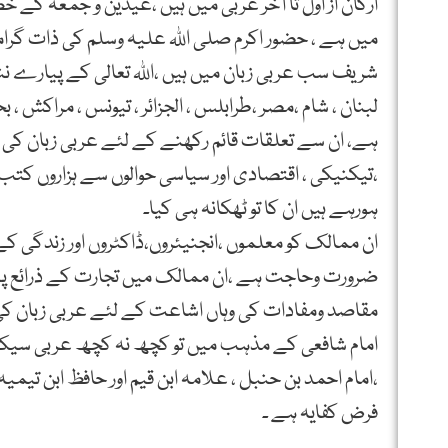
ارکان از اول تا آخر عربی میں ہیں ،عیدین و جمعہ کے 
میں ہے ، حضور اکرم صلی اﷲ علیہ وسلم کی ذات گرامی ن
شریف سب عربی زبان میں ہیں ،اﷲ تعالی کے پیارے ننا
لبنان ، شام ،مصر ،طرابلس ، الجزائر ، تیونس ، مراکش 
ہے، ان سے تعلقات قائم رکھنے کے لئے عربی زبان کی 
،تیکنیکی ، اقتصادی اور سیاسی حوالوں سے ہزاروں کتب،
ہورہے ہیں ان کا تو ٹھکانہ ہی کیا۔
ان ممالک کو معلموں ،انجنیئروں،ڈاکٹروں اور زندگی 
ضرورت وحاجت ہے ،ان ممالک میں تجارت کے ذرائع پیدا 
مقاصد ومفادات کی وہاں اشاعت کے لئے عربی زبان کی
امام شافعی کے مذہب میں تو کچھ نہ کچھ عربی سیکھنا 
،امام احمد بن حنبل ، علامہ ابن قیم اور حافظ ابن 
فرض کفایہ ہے ۔