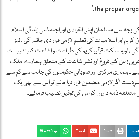
the proper orga
ی وجہ سے مسلمان اپنی انفرادی اور اجتماعی زندگی اسلام
ریم اور اسلامیات کی تعلیم لازمی قرار دی جائے گی ، نیز
ئے گی ، اورمملکت قرآن کریم کی طباعت و اشاعت کا بندوبست
 زبان کے فروغ اور نشر اشاعت کے متعلق ہمارے ملک
ہے ۔ ہماری مرکزی اور صوبائی حکومتوں کی جانب سےکم سے
ِدست اگر لازمی مضمون قرار دیاجائے تو اس سے بھی یک
ٰ متعلقہ ذمہ داروں کو اس کی توفیق نصیب فرمائے۔
WhatsApp
Email
Print
Link