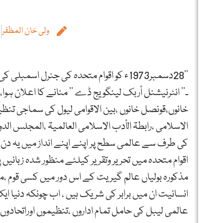
ولی خان المظفر
ـ’’ انٹرنیشنل أربک لینگویج ڈے ‘‘ منانے کا اعلان ہوا
خانوں،قونصل خانوں ،بین الاقوامی لیول کی سماجی تنظی
کی طرف سے عالمی سطح پر اپنے اپنے انداز میں یہ دن 
اقوام متحدہ میں تحریر وتقریر کیلئے منظور شدہ زبانیں پ
مذکورہ بولیاں عالم گیریت کے اس دور میں کسی قوم ،
انسانیت ان میں برابر کی شریک ہیں ، اب چونکہ دنیا ای
عالمی لیبل کی حامل تمام اداروں ،تنظیموں اوراتحادوں 