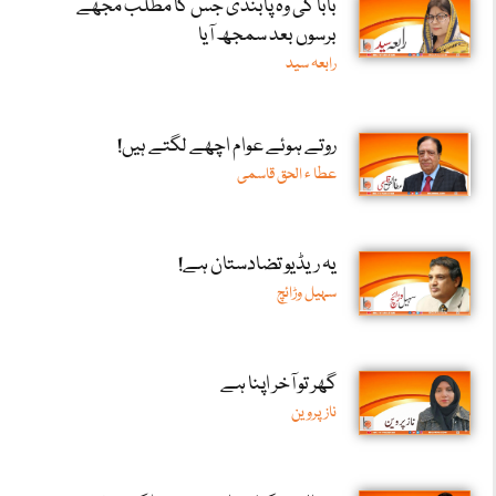
بابا کی وہ پابندی جس کا مطلب مجھے
برسوں بعد سمجھ آیا
رابعہ سید
روتے ہوئے عوام اچھے لگتے ہیں!
عطا ء الحق قاسمی
یہ ریڈیو تضادستان ہے!
سہیل وڑائچ
گھر تو آخر اپنا ہے
ناز پروین