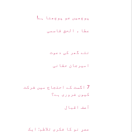
پوچھیں جو پوچھنا ہے!
عطا ء الحق قاسمی
نئے گھر کی دعوت
امیرجان حقانی
7 اگست کے احتجاج میں شرکت
کیوں ضروری ہے؟
آصف اقبال
عصرِ نو کا فکری تلاطم: ایک