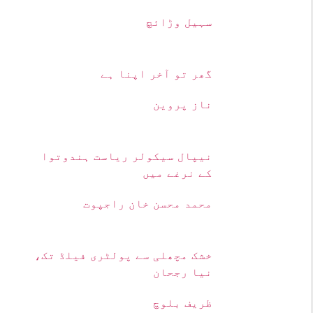
سہیل وڑائچ
گھر تو آخر اپنا ہے
ناز پروین
نیپال سیکولر ریاست ہندوتوا
کے نرغے میں
محمد محسن خان راجپوت
خشک مچھلی سے پولٹری فیلڈ تک،
نیا رجحان
ظریف بلوچ