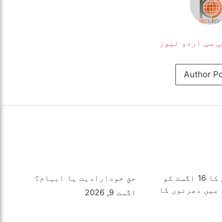
ی سی اردو نیوز
Author P
جماعت اسلامی کا 16 اگست کو
حقِ خودارادیت یا ابہام؟
میں دھرنوں کا
اگست 9, 2026