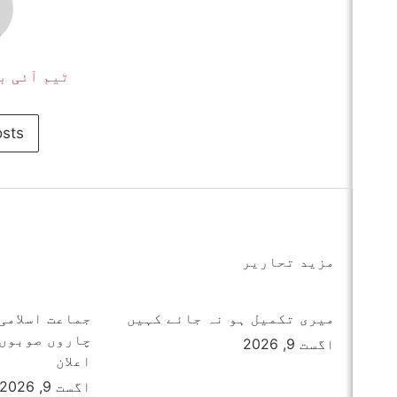
ٹیم آئی ب
osts
مزید تحاریر
میری تکمیل ہو نہ جائے کہیں
چاروں صوبوں 
اگست 9, 2026
اعلان
اگست 9, 2026