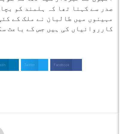
صدر سے کہنا تھا کہ ہلمند کو بچا
مہینوں میں طالبان نے ملک کے کئی 
کارروائیاں کی ہیں جس کے باعث سک
edIn
Twitter
Facebook