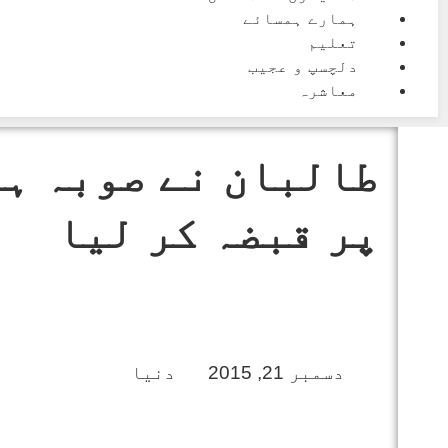
ہمارے ہمسائے
تعلیم
دلچسپ و عجیب
معاشرہ
طالبان نے صوبہ ہل
پر قبضہ کر لیا
دسمبر 21, 2015
دنیا