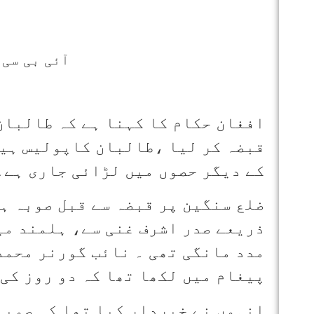
آئی بی سی 
افغان حکام کا کہنا ہے کہ طالبان
قبضہ کر لیا ،طالبان کاپولیس ہیڈ
کے دیگر حصوں میں لڑائی جاری ہے۔
ضلع سنگین پر قبضہ سے قبل صوبہ ہ
ذریعے صدر اشرف غنی سے، ہلمند می
مدد مانگی تھی ۔ نائب گورنر محمد
پیغام میں لکھا تھا کہ دو روز کی لڑائی میں 90 فوجی 
انہوں نے خبردار کیا تھا کہ صوبے