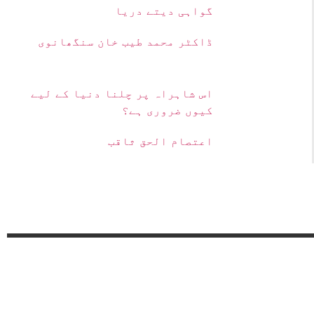
گواہی دیتے دریا
ڈاکٹر محمد طیب خان سنگھانوی
اس شاہراہ پر چلنا دنیا کے لیے
کیوں ضروری ہے؟
اعتصام الحق ثاقب