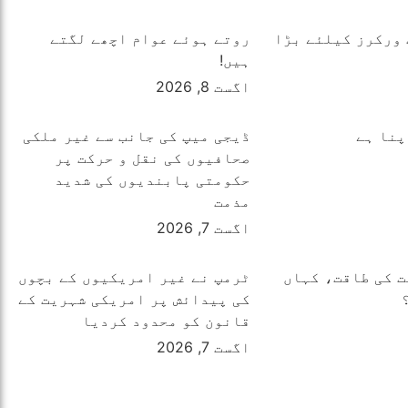
ورکرز کیلئے بڑا
روتے ہوئے عوام اچھے لگتے
ہیں!
اگست 8, 2026
پنا ہے
ڈیجی میپ کی جانب سے غیر ملکی
صحافیوں کی نقل و حرکت پر
حکومتی پابندیوں کی شدید
مذمت
اگست 7, 2026
 کی طاقت، کہاں
ٹرمپ نے غیر امریکیوں کے بچوں
کی پیدائش پر امریکی شہریت کے
قانون کو محدود کردیا
اگست 7, 2026