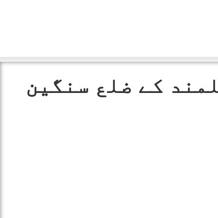
مند کے ضلع سنگین