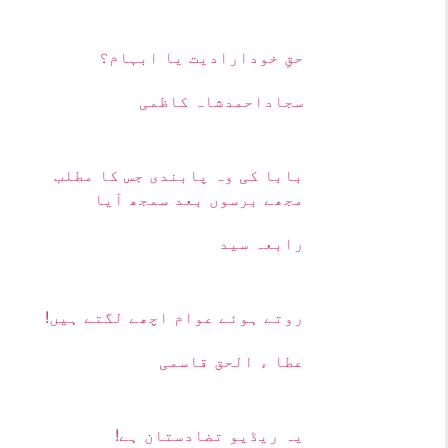
حقِ خودارادیت یا ابہام؟
سجاداحمدشاہ کاظمی
بابا کی وہ پابندی جس کا مطلب
مجھے برسوں بعد سمجھ آیا
رابعہ سید
روتے ہوئے عوام اچھے لگتے ہیں!
عطا ء الحق قاسمی
یہ ریڈیو تضادستان ہے!