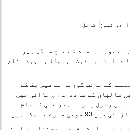
اردو نیوز
کابل
 نے صوبہ ہلمند کے ضلع سنگین پر
 کوارٹر پر قبضہ ہوچکا ہے جبکہ ضلع
لمند کے نائب گورنر نے فیس بک کے
ں طالبان کے ساتھ جاری لڑائی میں
 جان رسول یار نے صدر غنی کے نام
مارے جا چکے ہیں۔
 پر طالبان کا قبضہ ہوسکتا ہے۔ان کا