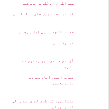
سقراطی و افلاطونی محاکمہ
ڈاکٹر محمد طیب خان سنگھانوی
خدمت کا جذبہ ہی اصل پہچان
مبارک علی
آزادی کا دن اور ہماری ذمہ
داری
فیاض احمدرانا،معروف
ماہرتعلیم
ناکامیوں کی طرف لے جانے والی
کامیابیاں