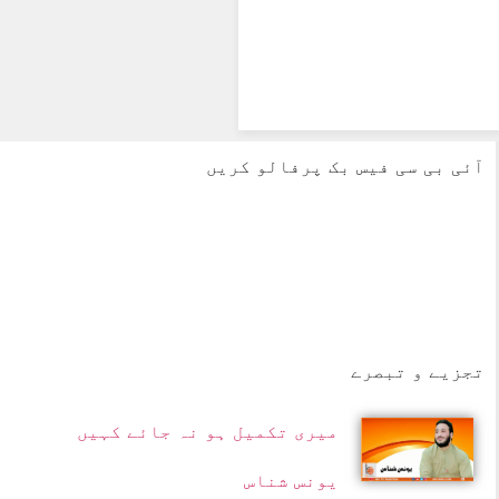
آئی بی سی فیس بک پرفالو کریں
تجزیے و تبصرے
میری تکمیل ہو نہ جائے کہیں
یونس شناس