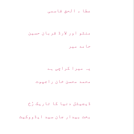
عطا ء الحق قاسمی
منٹو اور لارڈ قربان حسین
حامد میر
یہ میرا کراچی ہے
محمد محسن خان راجپوت
ڈیجیٹل دنیا کا تاریک رُخ
بخت بیدار جان سید ایڈووکیٹ