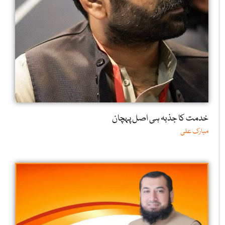
خدمت کا جذبہ ہی اصل پہچان
مبارک علی