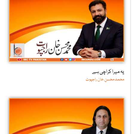
یہ میرا کراچی ہے
محمد محسن خان راجپوت