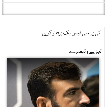
آئی بی سی فیس بک پرفالو کریں
تجزیے و تبصرے