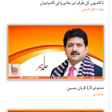
ناکامیوں کی طرف لے جانے والی کامیابیاں
عطا ء الحق قاسمی
منٹو اور لارڈ قربان حسین
حامد میر