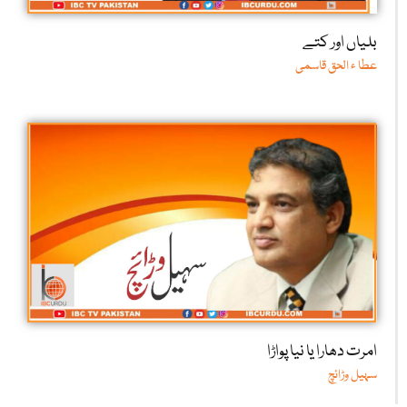
بلیاں اور کتے
عطا ء الحق قاسمی
امرت دھارا یا نیا پواڑا
سہیل وڑائچ