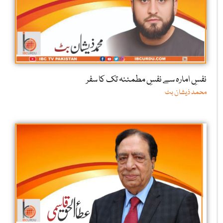
نفسِ امارہ سے نفسِ مطمئنہ تک کا سفر
محمد ذیشان بٹ