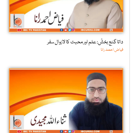
داتا گنج بخشؒ: علم اور محبت کا لازوال سفر
فیاض احمد رانا