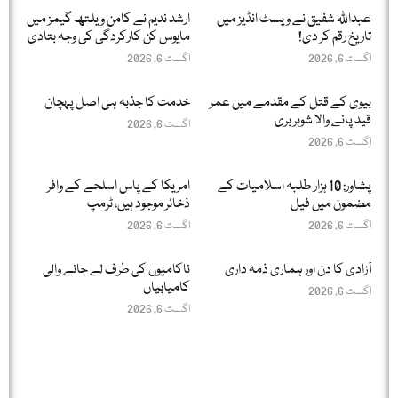
عبداللّٰہ شفیق نے ویسٹ انڈیز میں
ارشد ندیم نے کامن ویلتھ گیمز میں
تاریخ رقم کر دی!
مایوس کن کارکردگی کی وجہ بتادی
اگست 6, 2026
اگست 6, 2026
بیوی کے قتل کے مقدمے میں عمر
خدمت کا جذبہ ہی اصل پہچان
قید پانے والا شوہر بری
اگست 6, 2026
اگست 6, 2026
پشاور: 10 ہزار طلبہ اسلامیات کے
امریکا کے پاس اسلحے کے وافر
مضمون میں فیل
ذخائر موجود ہیں، ٹرمپ
اگست 6, 2026
اگست 6, 2026
آزادی کا دن اور ہماری ذمہ داری
ناکامیوں کی طرف لے جانے والی
کامیابیاں
اگست 6, 2026
اگست 6, 2026