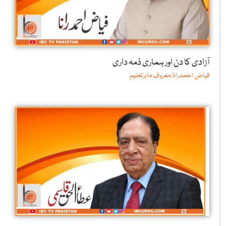
آزادی کا دن اور ہماری ذمہ داری
فیاض احمدرانا،معروف ماہرتعلیم