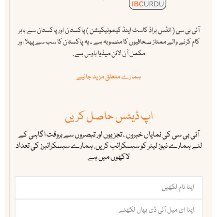
آئی بی سی ( انڈس براڈ کاسٹ اینڈ کیمونیکیشن ) پاکستان اور پاکستان سے باہر
کام کرنے والے ممتاز صحافیوں کا منصوبہ ہے ۔ یہ پاکستان کا سب سے پہلا اور
مکمل آن لائن میڈیا ہاوس ہے .
ہمارے متعلق مزید جانیے
اپ ڈیٹس حاصل کریں
آئی بی سی کی نمایاں خبروں ، تجزیوں اور تبصروں سے بروقت اگاہی کے
لئے ہمارے نیوز لیٹر کو سبسکرائب کریں. ہمارے سبسکرائبرز کی تعداد
لاکھوں میں ہے