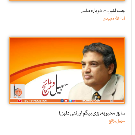
جب لٹیرے دوبارہ ملے
ثناء اللّٰہ مجیدی
سابق محبوبہ، بڑی بیگم اور نئی دلہن!
سہیل وڑائچ