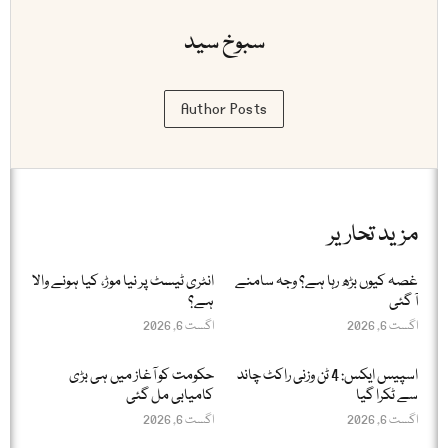
سبوخ سید
Author Posts
مزید تحاریر
غصہ کیوں بڑھ رہا ہے؟ وجہ سامنے
انٹری ٹیسٹ پر نیا موڑ، کیا ہونے والا
آ گئی
ہے؟
اگست 6, 2026
اگست 6, 2026
اسپیس ایکس: 4 ٹن وزنی راکٹ چاند
حکومت کو آغاز میں ہی بڑی
سے ٹکرا گیا
کامیابی مل گئی
اگست 6, 2026
اگست 6, 2026