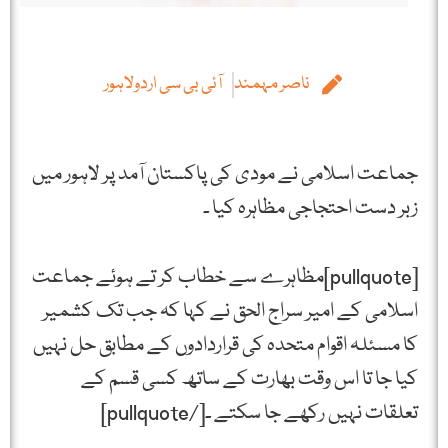
ناصر مہمند
آئی بی سی اردولاہور
جماعت اسلامی نے مودی کی پاکستان آمد پر لاہور میں
زبر دست احتجاجی مظاہرہ کیا ۔
[pullquote]مظاہرے سے خطاب کر تے ہوئے جماعت
اسلامی کے امیر سراج الحق نے کہا کہ جب تک کشمیر
کا مسئلہ اقوام متحدہ کی قراردادوں کے مطابق حل نہیں
کیا جا تا اس وقت بھارت کے ساتھ کسی قسم کے
تعلقات نہیں رکھے جا سکتے ۔[/pullquote]