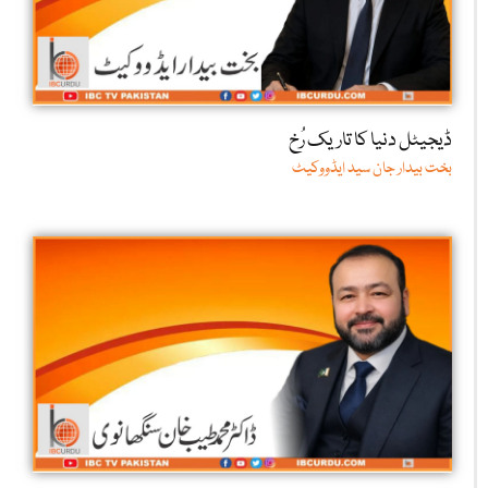
ڈیجیٹل دنیا کا تاریک رُخ
بخت بیدار جان سید ایڈووکیٹ