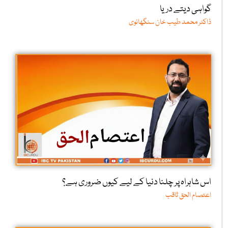
گواہی دیتے دریا
ڈاکٹر محمد طیب خان سنگھانوی
اس شاہراہ پر چلنا دنیا کے لیے کیوں ضروری ہے؟
اعتصام الحق ثاقب