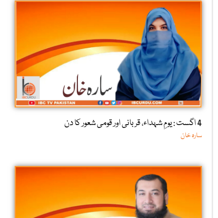
4 اگست : یومِ شہداء، قربانی اور قومی شعور کا دن
سارہ خان