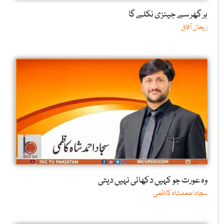
ہر گھر سے جینزی نکلے گا
ریحان آفاق
وہ عورت جو کہیں دکھائی نہیں دیتی
سجاداحمدشاہ کاظمی