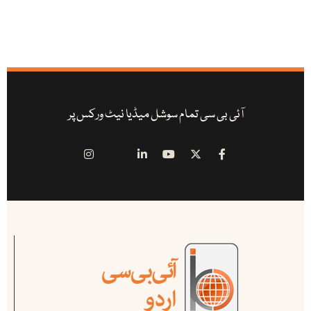
آئی بی سی تمام سوشل میڈیا نیٹ ورکس پر