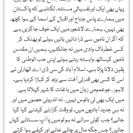
یہاں بھی ایک اورنفسیاتی مسئلہ، لگتاہے کہ پاکستان
میں ہمارے پاس جناح اور اقبال کے اسما کے سوا کچھ
بھی نہیں۔ ہمارے لاشعور میں ایک خوف جاگزیں ہے
کہ اگر ان ناموں سے ذرا دائیں بائیں ہوئے تو بھٹک کر
کسی خطرناک وادی میں نہ جانکلیں۔ ہمیں ان مقدس
ناموں کیساتھ وابستہ رہتے ہوئے اپنی حب الوطنی کا
یقین دلانا پڑتا ہے۔ اسلام آباد کی سی ڈی اے اتھارٹی نے
اس کا کسی بھی قدرتی آفت سے بڑھ کر کباڑا کردیا ہے۔
لاہور ، جوعمومی زبان میں باغات کا شہر کہلاتا ہے،
میں ایک بھی ٹی ہائوس نہیں ، نہ اندرونی حصوں میں اور
نہ ہی جدید آبادیوں میں۔ تو وقت گزارنے کیلئے کیا کیا
جائے؟ جب کوئی سرائے نہ ہو تو میں یا آپ سستانے کہاں
جائیں؟ جس جگہ مال پر چائے خانے اور کیفے ہوا کرتے