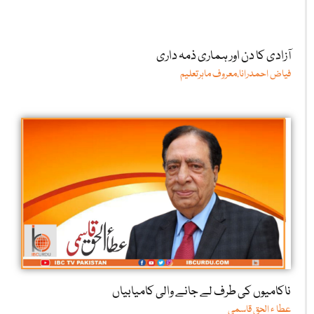
آزادی کا دن اور ہماری ذمہ داری
فیاض احمدرانا،معروف ماہرتعلیم
ناکامیوں کی طرف لے جانے والی کامیابیاں
عطا ء الحق قاسمی