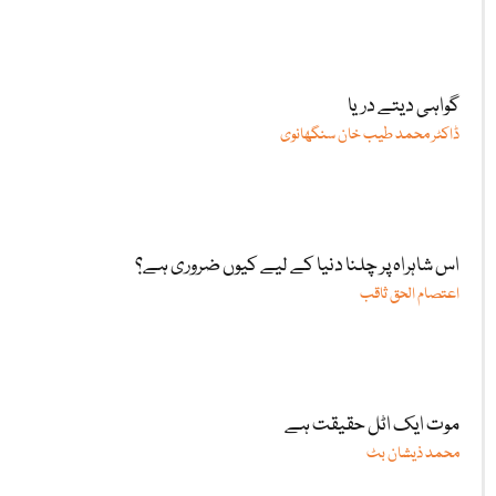
گواہی دیتے دریا
ڈاکٹر محمد طیب خان سنگھانوی
اس شاہراہ پر چلنا دنیا کے لیے کیوں ضروری ہے؟
اعتصام الحق ثاقب
موت ایک اٹل حقیقت ہے
محمد ذیشان بٹ