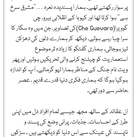
پر سوار رکھتے تھے۔ ہمار ا پسندیدہ نعرہ …’’مشرق سرخ
ہے‘‘ ہوا کرتا تھا اور کیوبا کے انقلابی ہیرو، چی
گوویرا(Che Guevara)کی تصاویر، جن میں وہ سگار کا
سرا چبا رہے ہوتے، دیکھ کر ہمارے دلوں کی دھڑکن
تیز ہوجاتی۔ ہماری گفتگو کا زیادہ تر موضوع
استعماریت کو چیلنج کرنے والی تحریکیں ہوتیں اور پھر
ویت نام جنگ کے مناظر ہمارا لہو گرماتے۔ آپ کو اندازہ
ہوگیا ہوگا کہ ہماری فکری دنیا قدرے قدیم ، عصر
ِحاضر سے دور تھی۔
ان عقائد کے ساتھ مجھ جیسے تمام افراد دل میں اپنی
طرز کے احساسات، جذبات، پرانی وضع کی پسند و
ناپسند کی عینک سے اس دنیا کو دیکھتے ہیں ۔ سڑکوں