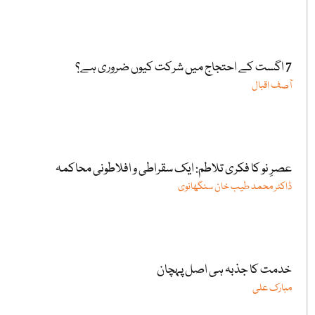
7 اگست کے احتجاج میں شرکت کیوں ضروری ہے؟
آصف اقبال
عصرِ نو کا فکری تلاطم: ایک سقراطی و افلاطونی محاکمہ
ڈاکٹر محمد طیب خان سنگھانوی
خدمت کا جذبہ ہی اصل پہچان
مبارک علی