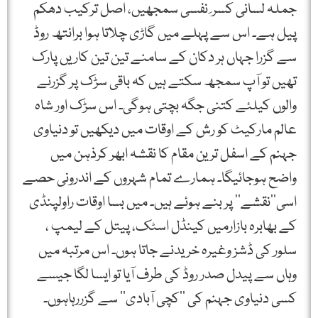
جملہ لسانی کسر ِ نفسی سمجھیں، اصل ترکیب دھکم
پیل ہے۔ اس سے پہلے میں گاڑی چلاتا ہوا برانتھ روڈ
سے گزرا جہاں ہر دکان کے سامنے تین تین کاریں پارک
تھیں تو آپ سمجھ سکتے ہیں کہ باقی سڑک پر گزرنے
والوں کیلئے کتنی جگہ بچتی ہوگی۔ اس سڑک اور شاہ
عالم مارکیٹ کو رش کے اوقات میں دیکھیں تو دنیاوی
جہنم کے اسفل ترین مقام کا نقشہ ابھر کرذہن میں
واضح ہوجائیگا۔ ہمارے تمام شہروں کے اندرونی حصے
اسی’’نقشے‘‘ پر بنے ہوئے ہیں۔ میں بسا اوقات راولپنڈی
کے بھابرہ بازارمیں کینڈل اسٹک، پیتل کے لیمپ ،
سلور کی ڈشز وغیرہ خریدنے جاتا ہوں۔ اس مرتبہ میں
وہاں سے پیدل صدر روڈ کی طرف آیا تو ایسا لگا جیسے
کسی دنیاوی جہنم کی ’’کچی آبادی‘‘ سے گزررہاہوں۔