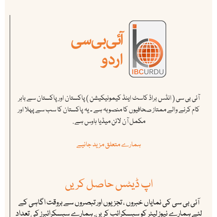
آئی بی سی ( انڈس براڈ کاسٹ اینڈ کیمونیکیشن ) پاکستان اور پاکستان سے باہر
کام کرنے والے ممتاز صحافیوں کا منصوبہ ہے ۔ یہ پاکستان کا سب سے پہلا اور
مکمل آن لائن میڈیا ہاوس ہے .
ہمارے متعلق مزید جانیے
اپ ڈیٹس حاصل کریں
آئی بی سی کی نمایاں خبروں ، تجزیوں اور تبصروں سے بروقت اگاہی کے
لئے ہمارے نیوز لیٹر کو سبسکرائب کریں. ہمارے سبسکرائبرز کی تعداد