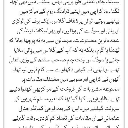
سینٹ جام، عملی طور پر ہی نہیں، سننے میں بھی اچھا
لگتا ۔ وہ کراچی میں اپنے ڈرائنگ روم کے مرکز میں
بیٹھے ہوتے، ٹرالی پر شفاف گلاس، ایک برف کی ٹوکری
اور پانی اور سوڈے کی بوتلیں، اور پھر اسکاٹ لینڈ کی
عمدہ ترین مصنوعات۔ مہمانوں سے یہ نہ پوچھا جاتا کہ
ٹھنڈا یا گرم ، بلکہ یہ کہ آپ کے گلاس میں پانی ملایا
جائے یا سوڈا۔ اُس وقت جام صاحب سندھ کے وزیر ِ اعلیٰ
تھے، اورانھوں نے کبھی دکھاوے سے کام نہیں لیا تھا۔
اُنھوں نے کراچی اور صوبے میں مختلف مقامات پر
ممنوعہ مشروبات کی فروخت کے مراکزبھی کھلوا دئیے
تھے، بظاہر تو یہی کہا گیا تھا کہ غیر مسلم شہریوں کی
سہولت کیلئے ہیں۔ اس کے بعد فوجی کمانڈر جنرل
عثمانی نے ان مقامات کی تعداد کم کردی۔ وقت گزرنے