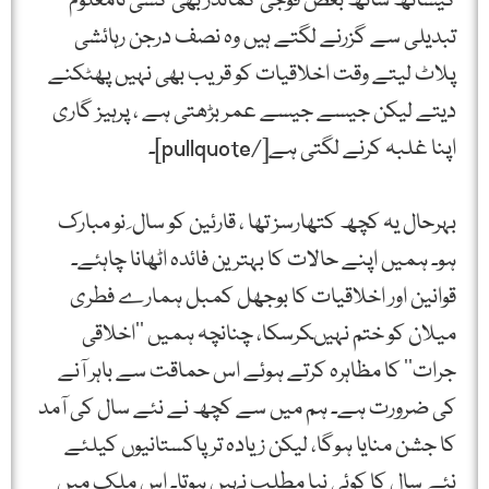
کیساتھ ساتھ بعض فوجی کمانڈر بھی کسی نامعلوم
تبدیلی سے گزرنے لگتے ہیں وہ نصف درجن رہائشی
پلاٹ لیتے وقت اخلاقیات کو قریب بھی نہیں پھٹکنے
دیتے لیکن جیسے جیسے عمر بڑھتی ہے ، پرہیز گاری
اپنا غلبہ کرنے لگتی ہے[/pullquote]۔
بہرحال یہ کچھ کتھارسز تھا ، قارئین کو سال ِ نو مبارک
ہو۔ ہمیں اپنے حالات کا بہترین فائدہ اٹھانا چاہئے۔
قوانین اور اخلاقیات کا بوجھل کمبل ہمارے فطری
میلان کو ختم نہیںکرسکا، چنانچہ ہمیں ’’اخلاقی
جرات‘‘ کا مظاہرہ کرتے ہوئے اس حماقت سے باہر آنے
کی ضرورت ہے۔ ہم میں سے کچھ نے نئے سال کی آمد
کا جشن منایا ہوگا، لیکن زیادہ تر پاکستانیوں کیلئے
نئے سال کا کوئی نیا مطلب نہیں ہوتا۔ اس ملک میں