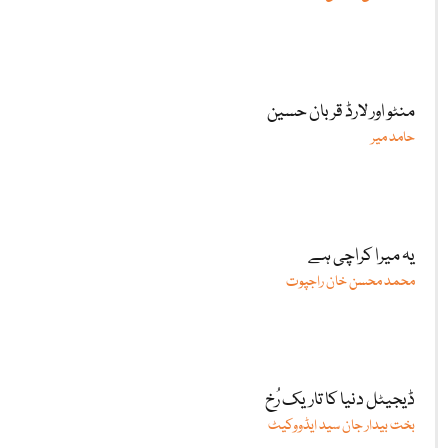
منٹو اور لارڈ قربان حسین
حامد میر
یہ میرا کراچی ہے
محمد محسن خان راجپوت
ڈیجیٹل دنیا کا تاریک رُخ
بخت بیدار جان سید ایڈووکیٹ