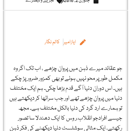
جنوری 2, 2016
تجزیے و تبصرے
ایازامیر
کالم نگار
جو عقائد میرے ذہن میں پروان چڑھے ، اب تک اگر وہ
مکمل طور پر محو نہیں ہوئے تو بھی کمزور ضرور پڑ چکے
ہیں۔ اس دوران دنیا آگے قدم بڑھا چکی۔ ہم ایک مختلف
دنیا میں پروان چڑھے تھے اور جب سراٹھا کر دیکھتے ہیں
تو ہمارے ارد گرد کی دنیا بالکل مختلف ہے۔ مجھ
جیسے افرادجو انقلاب ِر وس کا ایک دھندلا سا تصور
رکھتے، ایک مثالی سوشلسٹ دنیا دیکھنے کی فکر ذہن