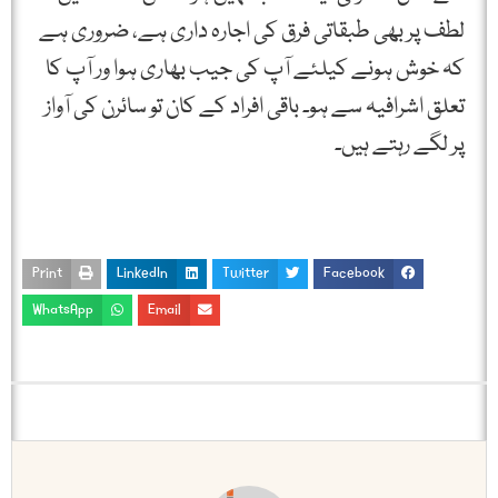
لطف پر بھی طبقاتی فرق کی اجارہ داری ہے، ضروری ہے
کہ خوش ہونے کیلئے آپ کی جیب بھاری ہوا ور آپ کا
تعلق اشرافیہ سے ہو۔ باقی افراد کے کان تو سائرن کی آواز
پر لگے رہتے ہیں۔
Print
LinkedIn
Twitter
Facebook
WhatsApp
Email