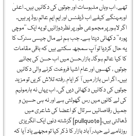
تھے، اب وہاں ملبوسات اور جوتوں کی دکانیں ہیں۔ اعلیٰ
اورمہنگے کیفے اب ڈیفنس اور ایم ایم عالم روڈ پر ہیں۔
اگر لاہور پر مجموعی طور پر نظردوڑائیں تو یہ ایک ’’موچی
پورہ‘‘ دکھائی دیتا ہے۔ جب ہم نے مال جیسی سٹرک کا
یہ حال کردیا تو آپ سمجھ سکتے ہیں کہ باقی مقامات
کا کیا عالم ہوگا۔ بازار ِحسن میں اب حسن کی بجائے
جوتوں ، کھسوں اور عام اشیا فروخت کرنے والی دکانیں
ہیں۔ اگر اس بازار میں آ کر ایام ِ رفتہ تلاش کریں تو مزید
جوتوں کی دکانیں دکھائی دیں گی۔ اب یہاں نہ ہارمونیم
کی لے کانوں میں رس گھولتی ہے اور نہ ہی حسین و
جمیل رقاصائیں سر تال کو اعضا کی شاعری میں
ڈھالتی ہیں۔[pullquote] گزشتہ دنوں ایک انگریزی
روزنامے نے حیدر آباد بازار کا ذکر کیا تو مجھے یاد آیا کہ