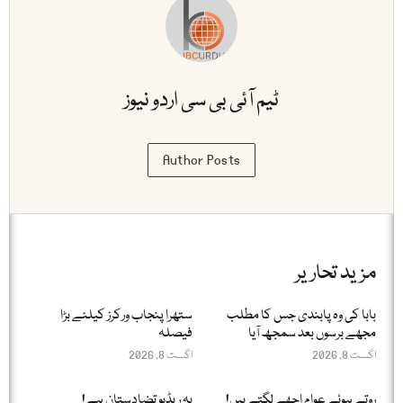
ٹیم آئی بی سی اردو نیوز
Author Posts
مزید تحاریر
بابا کی وہ پابندی جس کا مطلب
ستھرا پنجاب ورکرز کیلئے بڑا
مجھے برسوں بعد سمجھ آیا
فیصلہ
اگست 8, 2026
اگست 8, 2026
روتے ہوئے عوام اچھے لگتے ہیں!
یہ ریڈیو تضادستان ہے!