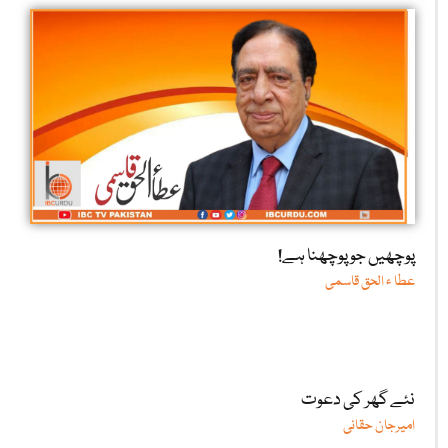
پوچھیں جو پوچھنا ہے!
عطا ء الحق قاسمی
نئے گھر کی دعوت
امیرجان حقانی