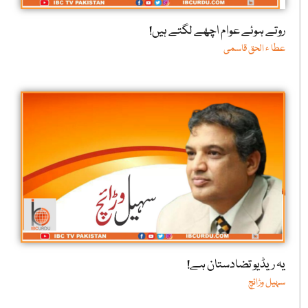
روتے ہوئے عوام اچھے لگتے ہیں!
عطا ء الحق قاسمی
یہ ریڈیو تضادستان ہے!
سہیل وڑائچ