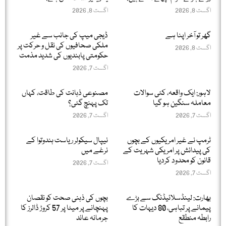
اگست 8, 2026
اگست 8, 2026
گھر تو آخر اپنا ہے
ڈیجی میپ کی جانب سے غیر
ملکی صحافیوں کی نقل و حرکت پر
اگست 8, 2026
حکومتی پابندیوں کی شدید مذمت
اگست 7, 2026
لاہور: ایک واقعہ، کئی سوالات
مصنوعی ذہانت کی طاقت، کہاں
معاملہ سنگین ہو گیا
تک پہنچ گئی؟
اگست 7, 2026
اگست 7, 2026
ٹرمپ نے غیر امریکیوں کے بچوں
نیپال سیکولر ریاست ہندوتوا کے
کی پیدائش پر امریکی شہریت کے
نرغے میں
قانون کو محدود کردیا
اگست 7, 2026
اگست 7, 2026
بھارت: لینڈسلائیڈنگ سے بڑے
بچوں کی ذہنی صحت کو نقصان
پیمانے پر تباہی، 80 دیہات کا
پہنچانے پر میٹا پر 57 کروڑ ڈالرز کا
رابطہ منطقع
جرمانہ عائد