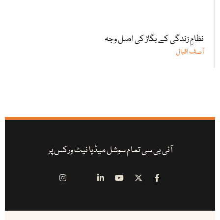
نظامِ زندگی کے بگاڑ کی اصل وجہ
آصف اقبال
آئی بی سی تمام سوشل میڈیا نیٹ ورکس پر