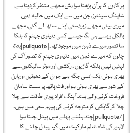
پر کاروں کا ہر آن بڑھتا ہوا رش مجھے متنفر کردیتا ہے،
شاپنگ سینٹرز، جن میں سے ایک میں حالیہ دنوں
میری بیٹی مجھے زبردستی اپنے ساتھ لے گئی، مجھے
بالکل ویسے ہی لگا جیسے کسی دنیاوی جہنم کا ہلکا
سا تصور میرے ذہن میں موجود تھا۔ [pullquote]بتاتا
چلوں کہ میرے ذہن میں دنیاوی جہنم کا تصور آگ کی
لپٹیں نہیں بلکہ گاڑیوں ، رکشوں اور موٹر سائیکلوںسے
بھری ہوئی ایک ایسی جگہ ہے جو ان کے دھوئیں اورہارن
کے شور سے بھری ہوئی ہو اور فٹ پاتھ پر سستا سامان
فروخت کرنے والے بلند آہنگ افراد پوری طاقت سے چلا
چلا کر گاہکوں کو متوجہ کرنے کی پیہم سعی میں ہوں۔
[/pullquote]چند ہفتے پہلے میں پیدل چلتا ہوا
لاہور کی شاہ عالم مارکیٹ میں گیا۔پیدل چلنے کا