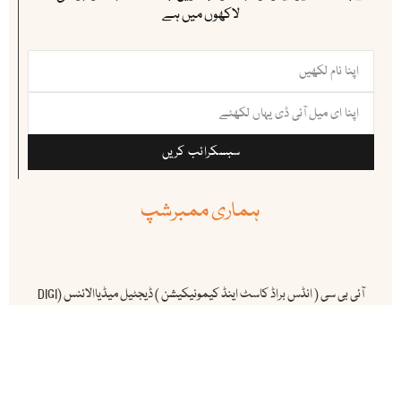
لاکھوں میں ہے
سبسکرائب کریں
ہماری ممبرشپ
آئی بی سی ( انڈس براڈ کاسٹ اینڈ کیمونیکیشن ) ڈیجٹیل میڈیاالائنس (DIGI
MAP) کا باقاعدہ رکن ہے ۔