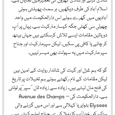
شادی کرنے اور شادی گھروں کی تعمیرمیں نمایاں ہے۔
اسلام آبادکی طرف دیکھیں، ہر سمت پھیلتی ہوئی
آبادیوں میں گھرے ہوئے اس دارالحکومت میں واحد
چھوٹی سی کھلی جگہ کہسار مارکیٹ ہے۔ یہاں پر آپ
دو یاتین مقامات ایسے تلاش کرسکتے ہیں جہاں بیٹھ
کر چائے یا کافی پی سکیں، لیکن سپرمارکیٹ اور جناح
سپر مارکیٹ میں یہ سہولت بھی میسر نہیں۔
گو کہ ہم غزل اور گیت کی شاندار روایت کے امین ہیں
لیکن مقامات کے نام رکھتے ہوئے ہم تخیلات پر تاریخ
کی فتح مان لیتے ہیں۔ زیادہ سے زیادہ تان ’’سپر‘‘پر ٹوٹتی
ہے۔ دارالحکومت کی Avenue des Champs –
Elysees بلوایریا کہلاتی ہے اور اس میں گزرنے والی
سڑک کو ، خدا آپ کا بھلا کرے، جناح ایونیو کہتے ہیں۔