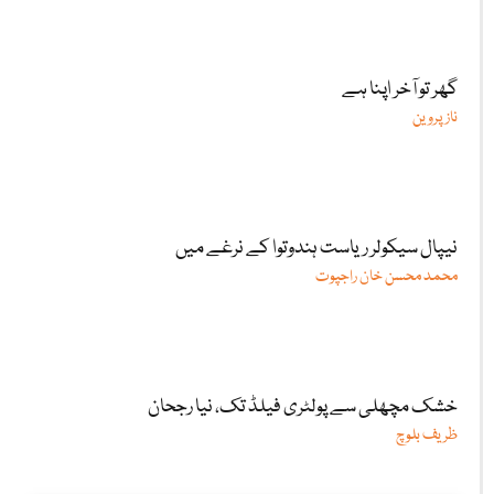
گھر تو آخر اپنا ہے
ناز پروین
نیپال سیکولر ریاست ہندوتوا کے نرغے میں
محمد محسن خان راجپوت
خشک مچھلی سے پولٹری فیلڈ تک، نیا رجحان
ظریف بلوچ