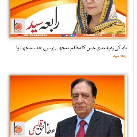
بابا کی وہ پابندی جس کا مطلب مجھے برسوں بعد سمجھ آیا
رابعہ سید