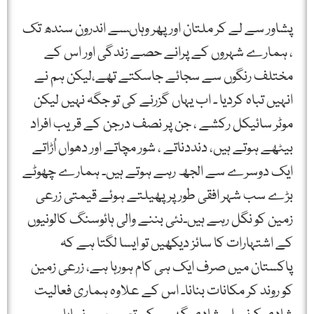
پشاور سے لے کر ملتان اور پھر وہاںسے اندرون سندھ تک
، ہمارے شہروں کے پرانے حصے زندگی اور اس کے
مختلف رنگوں سے سجائے جاسکتے تھے،لیکن ہم نے
انہیں تباہ کردیا ۔ اب یہاں گزرنے کی تو جگہ نہیں لیکن
موٹر سائیکل رکشے ، جن پر نصف درجن کے قریب افراد
بیٹھے ہوتے ہیں، دنددناتے ، شور مچاتے اور دھواں اُڑاتے
ایک دوسرے سے الجھ رہے ہوتے ہیں۔ ہمارے چھوٹے
بڑے سب شہر افقی طور پر پھیلتے ہوئے قیمتی زرعی
زمین کو نگل رہے ہیں۔نئی بننے والی ہائوسنگ کالونیوں
کے اشتہارات کا سائز دیکھیں تو ایسا لگتا ہے کہ
پاکستان میں صرف ایک ہی کام ہورہا ہے، زرعی زمین
کو روند کر مکانات بنانا۔ اس کے علاوہ ہماری فعالیت