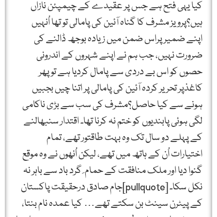
کیا یہی فتح ہے جس پر عقیدے کے چیمپئن نازاں
ہیں؟پرویز مشرف کا گناہ آئین کی پامالی تو تھا اُنہیں
اپنے ضمیر پراس ضمن میں زیادہ بوجھ ڈالنے کی
ضرورت نہیں، جب ہم نے اپنے شہروں کے اندرونی
حصوں کو اس بے دردی سے پامال کردیا ہے تو پھر
کاغذپر تحریر کردہ آئین کی پامالی پر اتنا چیں بجبیں
ہونے سے کیا حاصل؟مشرف کی سب سے بڑی ناکامی
لگی ہوئی پابندیوں کو ختم نہ کرنا تھا۔ اقتدار سنبھالنے
کے پہلے دو سال تک وہ بہت طاقتور تھے، تمام
اختیارات اُن کے ہاتھ میں تھے، لیکن اُنھوں نے وہ موقع
گنوا دیا اور ملک منافقت کے حمام ِ گرد باد سے باہر نہ
نکل سکا۔ [pullquote]جام صادق درحقیقت پاکستان
کے پیٹرن سینٹ بن سکتے تھے… کیا عمدہ نام بنتا،