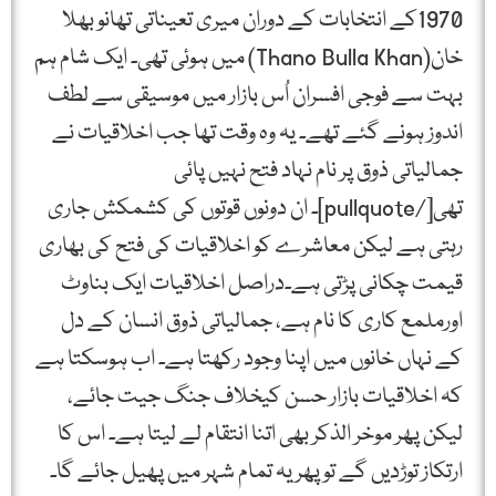
1970کے انتخابات کے دوران میری تعیناتی تھانو بھلا
خان(Thano Bulla Khan) میں ہوئی تھی۔ ایک شام ہم
بہت سے فوجی افسران اُس بازار میں موسیقی سے لطف
اندوز ہونے گئے تھے۔ یہ وہ وقت تھا جب اخلاقیات نے
جمالیاتی ذوق پر نام نہاد فتح نہیں پائی
تھی[/pullquote]۔ ان دونوں قوتوں کی کشمکش جاری
رہتی ہے لیکن معاشرے کو اخلاقیات کی فتح کی بھاری
قیمت چکانی پڑتی ہے۔دراصل اخلاقیات ایک بناوٹ
اورملمع کاری کا نام ہے، جمالیاتی ذوق انسان کے دل
کے نہاں خانوں میں اپنا وجود رکھتا ہے۔ اب ہوسکتا ہے
کہ اخلاقیات بازار حسن کیخلاف جنگ جیت جائے،
لیکن پھر موخر الذکر بھی اتنا انتقام لے لیتا ہے۔ اس کا
ارتکاز توڑدیں گے تو پھر یہ تمام شہر میں پھیل جائے گا۔