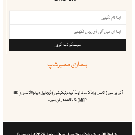
سبسکرائب کریں
ہماری ممبرشپ
آئی بی سی ( انڈس براڈ کاسٹ اینڈ کیمونیکیشن ) ڈیجٹیل میڈیاالائنس (DIGI
MAP) کا باقاعدہ رکن ہے ۔
Copyright2026. Indus Broadcasting Pakistan. All Rights