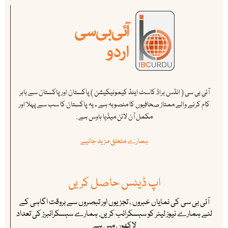
آئی بی سی ( انڈس براڈ کاسٹ اینڈ کیمونیکیشن ) پاکستان اور پاکستان سے باہر
کام کرنے والے ممتاز صحافیوں کا منصوبہ ہے ۔ یہ پاکستان کا سب سے پہلا اور
مکمل آن لائن میڈیا ہاوس ہے .
ہمارے متعلق مزید جانیے
اپ ڈیٹس حاصل کریں
آئی بی سی کی نمایاں خبروں ، تجزیوں اور تبصروں سے بروقت اگاہی کے
لئے ہمارے نیوز لیٹر کو سبسکرائب کریں. ہمارے سبسکرائبرز کی تعداد
لاکھوں میں ہے