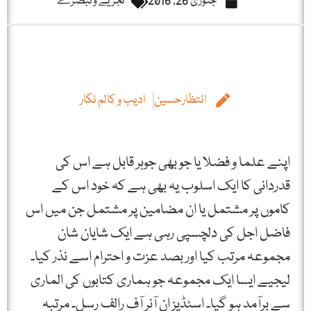
جنوری 26, 2016
تجزیے و تبصرے
انتظارحسین
ادیب و کالم نگار
اپنے علما و فضلا یا جو بھی جوہر قابل ہے اس کی
قدردانی کا ایک اسلوب یہ بھی ہے کہ خود اس کے
کاموں پر مشتمل یا ان مضامین پر مشتمل جن میں اس
فاضل اجل کی دلچسپی رہی ہے ایک شایان شان
مجموعہ مرتب کیا اور بصد عزت و احترام اسے نذر کیا۔
لیجیے ایسا ایک مجموعہ جو ہماری کتابوں کی الماری
سے برآمد ہو گیا۔ اسٹڈیز ان آنر آف رالف رسل۔ مرتبہ