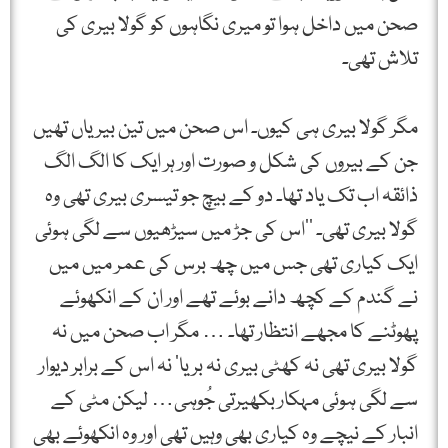
صحن میں داخل ہوا تو میری نگاہوں کو گولا بیری کی
تلاش تھی۔
مگر گولا بیری ہی کیوں۔ اس صحن میں تین بیریاں تھیں
جن کے بیروں کی شکل و صورت اور ہر ایک کا الگ الگ
ذائقہ اب تک یاد تھا۔ دو کے بیچ جو تیسری بیری تھی وہ
گولا بیری تھی۔ ’’اس کی جڑ میں سیڑھیوں سے لگی ہوئی
ایک کیاری تھی جس میں چھ برس کی عمر میں میں
نے گندم کے کچھ دانے بوئے تھے اور ان کے انکھوئے
پھوٹنے کا مجھے انتظار تھا۔ … مگر اب صحن میں نہ
گولا بیری تھی نہ کھٹی بیری نہ بریا‘ نہ اس کے برابر دیوار
سے لگی ہوئی مہکار بکھیرتی جُوہی… لیکن مٹی کے
انبار کے نیچے وہ کیاری بھی وہیں تھی اور وہ انکھوئے بھی