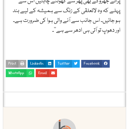
پرانے جھروکے بھی پھر سے کھولنے چاہئیں اس سے
پہلے کہ وہ لاتعلقی کے زنگ سے ہمیشہ کے لیے بند
ہو جائیں۔ اس جانب سے آنے والی ہوا کی ضرورت ہے۔
اور دھوپ تو آتی ہی ادھر سے ہے‘‘۔
Print
LinkedIn
Twitter
Facebook
WhatsApp
Email