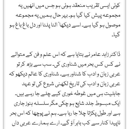
کوئی ایسی تقریب منعقد ہوئی ہو جس میں انھیں یہ
مجموعہ پیش کیا گیا ہو۔ بہر حال ہمیں یہ مجموعہ
موصول ہو گیا ہے۔ اسے دیکھا‘ الٹا پلٹا اور دل باغ باغ ہو
گیا۔
ڈاکٹر زاہد عامر نے بتایا ہے کہ اس علم و فن کے متوالے
نے کس کس بحر میں شناوری کی۔ سب سے بڑھ کر تو
عربی زبان و ادب کا شناور ہے۔ شناوری کا عالم دیکھو کہ
عربی زبان و ادب کی تاریخ لکھنی شروع کی تو عہد
جاہلیت ہی میں غوطہ خوری کیے چلے جا رہے ہیں۔
ایک مبسوط جلد شایع ہو چکی مگر سلسلہ ہنوز جاری
ہے اور طول پکڑتا چلا جا رہا ہے۔ ہم نے پوچھا کہ اس بحر
ناپیدا کنار سے کب باہر آؤ گے۔ ارے ہمارے عربی داں