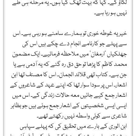
لگاؤ گے۔ کہا کہ بہت تھک گیا ہوں۔ یہ مرحلہ ہی طے
نہیں ہو رہا ہے۔
خیر یہ غوطہ خوری تو ہمارے سامنے ہو رہی ہے۔ اس
سے پہلے جو کارنامے انجام دے چکے ہیں اس کی
جھلکیاں ’ارمغان‘ میں ملاحظہ فرمائیے۔ ایک مضمون
محمد کاظم کا پڑھا تو حق دق رہ گئے کہ یہ آدمی ہے یا
جن ہے۔ کتاب تھی قلائد الجمان۔ اس کا مصنف تھا ابن
اشعار۔ اس پر سودا سوار تھا کہ اپنے عہد کے شاعروں کے
اشعار جمع کیے جائیں معہ حالات زندگی کے۔ اس میں
ایسی ایسی شخصیتوں کے اشعار جمع ہوئے ہیں جو بظاہر
شاعری سے کوئی واسطہ نہیں رکھتے تھے۔
ابن الوری کے بارے میں تحقیق کی کہ پہلے سپاہی