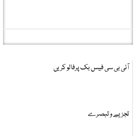
آئی بی سی فیس بک پرفالو کریں
تجزیے و تبصرے