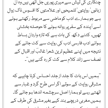
چنگاری کی تیش سے میری پوریں جل اٹھی ہیں وہ ان
زبانوں‘ روایتوں‘ تلمیحوں اور علامتوں کا افسوس ناک زوال
ہے جو ہمارے ادب کو ماضی سے مربوط رکھتے ہوئے
اسے آیندہ کے سفر پر روانہ ہونے کا حوصلہ بخشتی
تھیں۔ کتنے دکھ کی بات ہے کہ تازہ واردان بساط
ہوائے ادب فارسی ادب کی روایت سے کٹ جانے کے
نتیجہ میں اپنے عظیم ترین شعرا غالبؔ اور اقبال کے
نصف سے زائد کلام سے کٹ کر رہ گئے ہیں‘‘۔
’’ہمیں اس بات کا جلد از جلد احساس کرنا چاہیے کہ
مشرقی روایت کے سوتے اگر اسی طرح گرد و غبار سے
اٹھتے رہے تو ہمارا اصل سرچشمہ اندھا ہو جائے گا۔
ہمیں مغربی دریچے بند کیے بغیر مشرق کی طرف کے