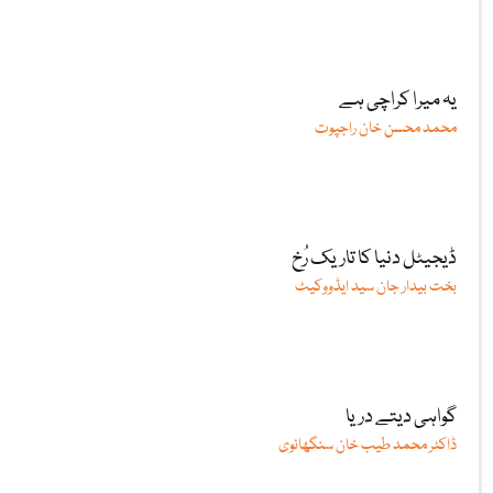
یہ میرا کراچی ہے
محمد محسن خان راجپوت
ڈیجیٹل دنیا کا تاریک رُخ
بخت بیدار جان سید ایڈووکیٹ
گواہی دیتے دریا
ڈاکٹر محمد طیب خان سنگھانوی