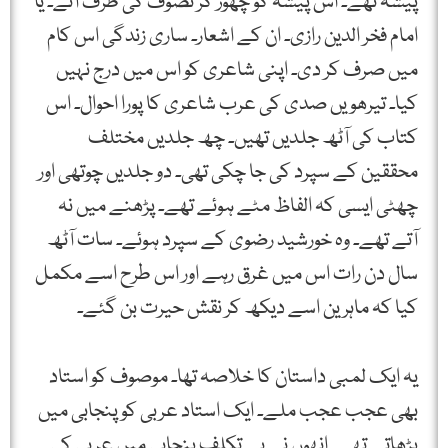
پیشہ تھے۔ اس پیشہ کو چھوڑ کر تصوف کی طرف آئے۔ یا
امام فخر الدین رازی۔ ان کے اشعار۔ ساری زندگی اس کام
میں صرف کر دی۔ اپنی شاعری کو اس میں درج نہیں
کیا۔ تیرھویں صدی کی عرب شاعری کا پورا احوال۔ اس
کتاب کی آٹھ جلدیں تھیں۔ چھ جلدیں مختلف
محققین کے سپرد کی جا چکی تھی۔ دو جلدیں چوتھی اور
چھٹی ایسی کہ الفاظ مٹے ہوئے تھے۔ پڑھنے میں نہ
آتے تھے۔ وہ خورشید رضوی کے سپرد ہوئے۔ سات آٹھ
سال دن رات اس میں غرق رہے اور اس طرح اسے مکمل
کیا کہ ماہرین اسے دیکھ کر نقش حیرت بن گئے۔
یہ ایک لمبی داستان کا خلاصہ تھا۔ موصوف کو استاد
بھی عجب عجب ملے۔ ایک استاد عربی کو پنجابی میں
پڑھاتے تھے۔ انھوں نے بے تکلف پنجابی میں عربی کی