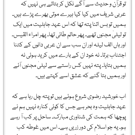
تو قرآن و حدیث سے آگے نکل کر بتاتے ہی نہیں کہ
عربی شریف میں کیا کیا ہیرے موتی بھرے پڑے ہیں۔
ہمیں تو بس اتنا پتہ تھا کہ اس عہد جاہلیت میں ایک
تو لیلیٰ مجنوں تھے۔ پھر حاتم طائی تھا۔ پھر امراء القیس۔
اور ہاں الف لیلہ اور ان سب سے ان عربی دانوں کے کتنا
اجتناب برتا۔ نہ خود ان کے بارے میں کرید ہوئی نہ
ہمیں بتایا۔ پتہ نہیں کس راستے سے لیلیٰ مجنوں آئے
اور ہمیں بتا گئے کہ عشق اسے کہتے ہیں۔
اب خورشید رضوی شروع ہوئے ہیں تو پتہ چل رہا ہے کہ
عہد جاہلیت وہ بحر ہے جس کا کوئی کنارہ نہیں ہم نے
پوچھا کہ ہمت کی شناوری مبارک۔ ساحل پر کب آ رہے
ہو۔ یہ جو اسلام کی دور زریں ہے۔ اس میں غوطہ کب