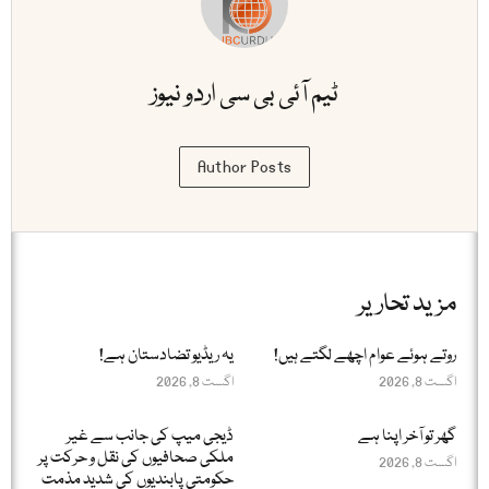
ٹیم آئی بی سی اردو نیوز
Author Posts
مزید تحاریر
روتے ہوئے عوام اچھے لگتے ہیں!
یہ ریڈیو تضادستان ہے!
اگست 8, 2026
اگست 8, 2026
گھر تو آخر اپنا ہے
ڈیجی میپ کی جانب سے غیر
ملکی صحافیوں کی نقل و حرکت پر
اگست 8, 2026
حکومتی پابندیوں کی شدید مذمت