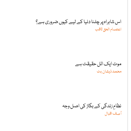
اس شاہراہ پر چلنا دنیا کے لیے کیوں ضروری ہے؟
اعتصام الحق ثاقب
موت ایک اٹل حقیقت ہے
محمد ذیشان بٹ
نظامِ زندگی کے بگاڑ کی اصل وجہ
آصف اقبال