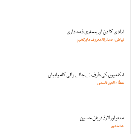
آزادی کا دن اور ہماری ذمہ داری
فیاض احمدرانا،معروف ماہرتعلیم
ناکامیوں کی طرف لے جانے والی کامیابیاں
عطا ء الحق قاسمی
منٹو اور لارڈ قربان حسین
حامد میر