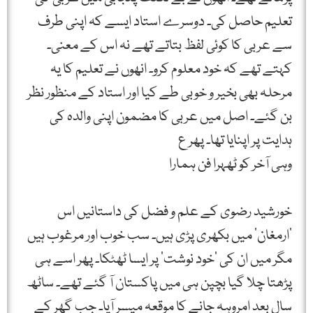
تعلیم حاصل کی۔ دوسرے استاد ایسے کہ اپنی طرف
سے عربی کا کوئی لفظ بتاتے تھے نہ اس کے معنی۔
کہتے تھے کہ خود معلوم کرو۔ انھوں نے تعلیم کا یہ
مرحلہ بھی بخیر و خوبی طے کیا اور استاد کے منظور نظر
بن گئے۔ اصل میں عربی کا مضمون اپنی والدہ کی
ہدایت پر اپنایا تھا۔ پھر ع
وہی آخر کو ٹھہرا فن ہمارا
خورشید رضوی کے علم و فضل کی داستانیں اس
’ارمغان‘ میں بکھری پڑی ہیں۔ سب خوب اور مرغوب ہیں
مگر میں ان کی ’خود نوشت‘ پر ایسا ٹھٹکا۔ پھر اسے ہی
پڑھتا چلا گیا بچپن ہی میں پاکستان آ گئے تھے۔ ساٹھ
سال بعد امروہہ جانے کا موقعہ میسر آیا۔ جب گھر کے