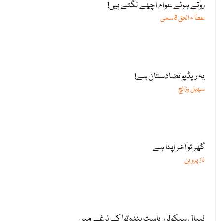
روتے ہوئے عوام اچھے لگتے ہیں!
عطا ء الحق قاسمی
یہ ریڈیو تضادستان ہے!
سہیل وڑائچ
گھر تو آخر اپنا ہے
ناز پروین
نیپال سیکولر ریاست ہندوتوا کے نرغے میں