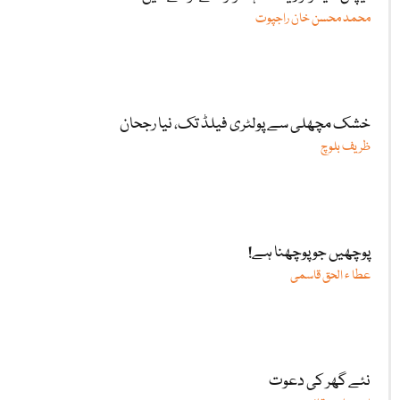
محمد محسن خان راجپوت
خشک مچھلی سے پولٹری فیلڈ تک، نیا رجحان
ظریف بلوچ
پوچھیں جو پوچھنا ہے!
عطا ء الحق قاسمی
نئے گھر کی دعوت