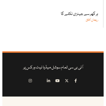
ہر گھر سے جینزی نکلے گا
ریحان آفاق
آئی بی سی تمام سوشل میڈیا نیٹ ورکس پر