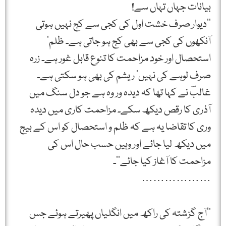
بیانات جہاں تہاں سے!
’’دیوار صرف خشت اول کی کجی سے کج نہیں ہوتی
آنکھوں کی کجی سے بھی کج ہو جاتی ہے۔ ظلم‘
استحصال اور خود مزاحمت کا تنوع قابل غور ہے۔ زرہ
صرف لوہے کی نہیں‘ ریشم کی بھی ہو سکتی ہے۔
غالبؔ نے کہا تھا کہ دیدہ ور وہ ہے جو دل سنگ میں
آذری کا رقص دیکھ سکے۔ مزاحمت کاری میں دیدہ
وری کا تقاضا یہ ہے کہ ظلم و استحصال کو اس کے بیج
میں دیکھ لیا جائے اور وہیں حسب حال اس کی
مزاحمت کا آغاز کیا جائے‘‘۔
………………
’’آج گزشتہ کی راکھ میں انگلیاں پھیرتے ہوئے جس