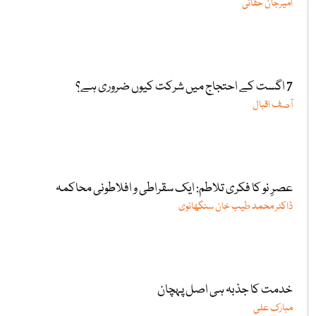
امیرجان حقانی
7 اگست کے احتجاج میں شرکت کیوں ضروری ہے؟
آصف اقبال
عصرِ نو کا فکری تلاطم: ایک سقراطی و افلاطونی محاکمہ
ڈاکٹر محمد طیب خان سنگھانوی
خدمت کا جذبہ ہی اصل پہچان
مبارک علی