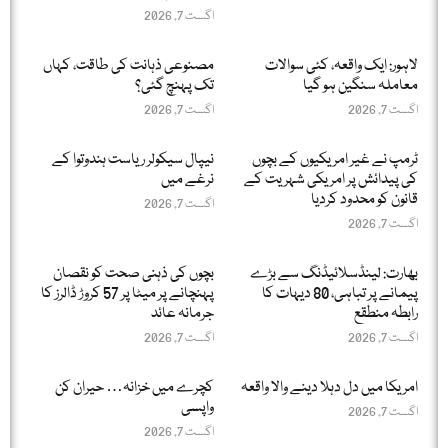
اگست 7, 2026
لاہور: ایک واقعہ، کئی سوالات
مصنوعی ذہانت کی طاقت، کہاں
معاملہ سنگین ہو گیا
تک پہنچ گئی؟
اگست 7, 2026
اگست 7, 2026
ٹرمپ نے غیر امریکیوں کے بچوں
نیپال سیکولر ریاست ہندوتوا کے
کی پیدائش پر امریکی شہریت کے
نرغے میں
قانون کو محدود کردیا
اگست 7, 2026
اگست 7, 2026
بھارت: لینڈسلائیڈنگ سے بڑے
بچوں کی ذہنی صحت کو نقصان
پیمانے پر تباہی، 80 دیہات کا
پہنچانے پر میٹا پر 57 کروڑ ڈالرز کا
رابطہ منطقع
جرمانہ عائد
اگست 7, 2026
اگست 7, 2026
امریکا میں دل دہلا دینے والا واقعہ
کچرے میں خزانہ… حیران کن
واپسی
اگست 7, 2026
اگست 7, 2026