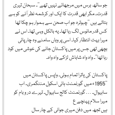
جو ساٹھ برس میں مرجھائے نہیں تھے‘‘۔ سبحان تیری
قدرت۔ مگر ابھی قدرت کا ایک اور کرشمہ نظر آنے کو ہے
بتاتے ہیں ’’چبوترہ جو اب صحن سے ہموار ہو چکا تھا
کس قدر مانوس لگ رہا تھا۔ یہ بالکل وہی تھا۔ اس نے
میرا بہت انتظار کیا۔ اسی پر وہاں سامنے وہ چار پائی
بچھی تھی جس پر میں پاکستان جانے کی خوشی میں کود
رہا تھا‘‘۔ واہ واہ شاباش لڑکے واہ واہ۔
پاکستان کی یاترا تمام ہوئی۔ واپس پاکستان میں
’’1955ء میں گورنمنٹ ہائی اسکول منٹگمری۔ اب
ساہیوال۔ …گورنمنٹ کالج ساہیوال۔ تیرے در و بام کو
میرا سلام پہنچے ع
ہیں تجھ میں دفن میری جوانی کے چار سال