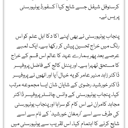
کرسٹوفل شیفل جسے شایع کیا آکسفورڈ یونیورسٹی
پریس نے۔
پنجاب یونیورسٹی نے بھی اپنے اکا دکا اہل علم کو اس
رنگ میں خراج تحسین پیش کر رکھا ہے۔ ایک لمبے
عرصے بعد پھر ہمارے عہد کا عالم اس قسم کے خراج
کا مستحق ٹھہرا ہے۔ اورینٹل کالج کے فاضل پروفیسر
ڈاکٹر زاہد منیر عامر کو یہ خیال آیا اور انھوں نے پروفیسر
ڈاکٹر خورشید رضوی کے شایان شان ایسا مجموعہ مرتب
کیا۔ پنجاب یونیورسٹی کے وائس چانسلر پروفیسر ڈاکٹر
مجاہد کامران نے اس کام کو سراہا اور پنجاب یونیورسٹی
کی طرف سے اسے ’ارمغان خورشید‘ کے نام سے اسے
شایع کرنے کا اہتمام کیا۔ اس تقریب سے یونیورسٹی میں